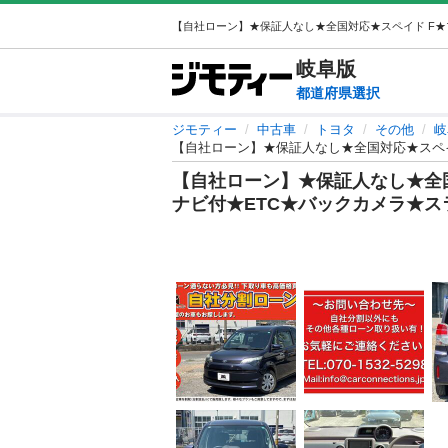
岐阜
版
都道府県選択
ジモティー
中古車
トヨタ
その他
岐
【自社ローン】★保証人なし★全国対応★スペイ
【自社ローン】★保証人なし★全
ナビ付★ETC★バックカメラ★ス