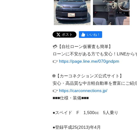
ポスト
いいね！
💳【自社ローン仮審査も簡単】

ローンに不安がある方でも安心！LINEからす
👉 
https://page.line.me/070gndpm
🌐【カーコネクションズ公式サイト】

安心・高品質な中古軽自動車を豊富にご紹介中
👉 
https://carconnections.jp/
■■■仕様・装備■■■

●スペイド　F　1,500cc　5人乗り

●登録平成25(2013)年4月
