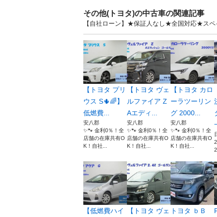
その他(トヨタ)の中古車の関連記事
【自社ローン】★保証人なし★全国対応★スペイ
【トヨタ プリ
【トヨタ ヴェ
【トヨタ カロ
ウス S🌵🌈】
ルファイア Z
ーラツーリン
低燃費...
Aエディ...
グ 2000...
安八郡
安八郡
安八郡
✨🐾 金利0％！全
✨🐾 金利0％！全
✨🐾 金利0％！全
店舗の在庫共有O
店舗の在庫共有O
店舗の在庫共有O
K！自社...
K！自社...
K！自社...
2
【低燃費ハイ
【トヨタ ヴェ
トヨタ ｂＢ