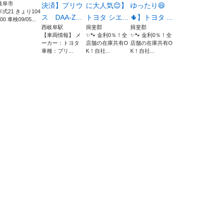
岐阜市
決済】プリウ
に大人気😊】
ゆったり😄
年式21 きょり104
ス DAA-Z...
トヨタ シエ...
🌵】トヨタ ...
00 車検09/05...
西岐阜駅
揖斐郡
揖斐郡
【車両情報】 メ
✨🐾 金利0％！全
✨🐾 金利0％！全
ーカー：トヨタ
店舗の在庫共有O
店舗の在庫共有O
車種：プリ...
K！自社...
K！自社...