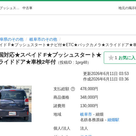
【自社ローン】★保証人なし★全国対応★スペイド F★プッシュスタート★ナビ付★ETC★バックカメラ★スライドドア★車検2年付 (カーコネクションズ) 細畑のその他の中古車｜ジモティー
中古車
地元の掲示
阜県のその他
岐阜市のその他
ド F★プッシュスタート★ナビ付★ETC★バックカメラ★スライドドア★車
国対応★スペイド F★プッシュスタート★
1
お気に入
ライドドア★車検2年付
（投稿ID : 1prg48）
更新
2026年6月11日 03:53
作成
2026年6月11日 03:36
支払総額
478,000円
商品価格
348,000円
諸費用
130,000円
地域
岐阜市
 - 細畑
名鉄各務原線 - 
細畑駅
個人/法人
法人