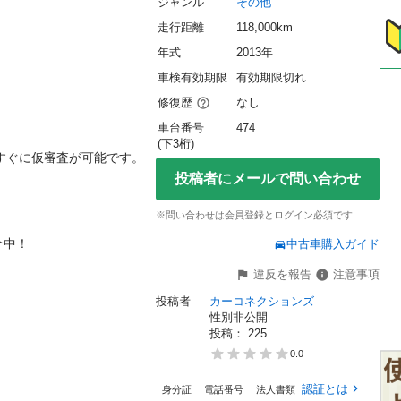
ジャンル
その他
走行距離
118,000km
年式
2013年
車検有効期限
有効期限切れ
修復歴
なし
車台番号
474
(下3桁)
ぐに仮審査が可能です。

投稿者にメールで問い合わせ
※問い合わせは会員登録とログイン必須です
！

中古車購入ガイド
違反を報告
注意事項
投稿者
カーコネクションズ
性別非公開
投稿： 
225
0.0
認証とは
身分証
電話番号
法人書類