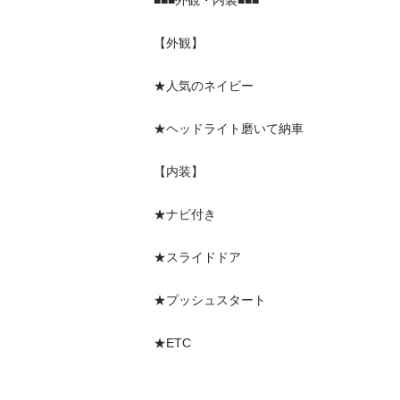
■■■外観・内装■■■

【外観】

★人気のネイビー

★ヘッドライト磨いて納車

【内装】

★ナビ付き

★スライドドア

★プッシュスタート

★ETC
