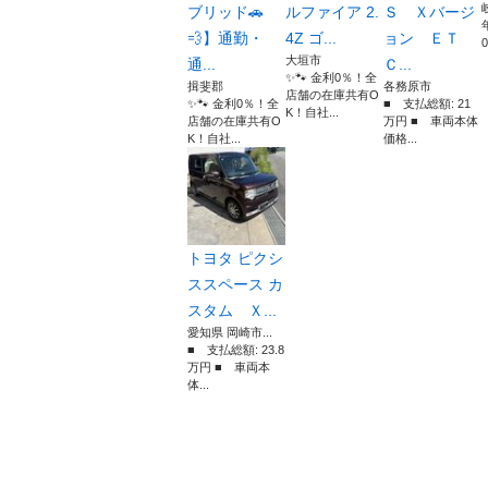
ブリッド🚗
ルファイア 2.
Ｓ Ｘバージ
💨】通勤・
4Z ゴ...
ョン ＥＴ
0
大垣市
通...
Ｃ...
✨🐾 金利0％！全
揖斐郡
各務原市
店舗の在庫共有O
✨🐾 金利0％！全
■ 支払総額: 21
K！自社...
店舗の在庫共有O
万円 ■ 車両本体
K！自社...
価格...
トヨタ ピクシ
ススペース カ
スタム Ｘ...
愛知県 岡崎市...
■ 支払総額: 23.8
万円 ■ 車両本
体...