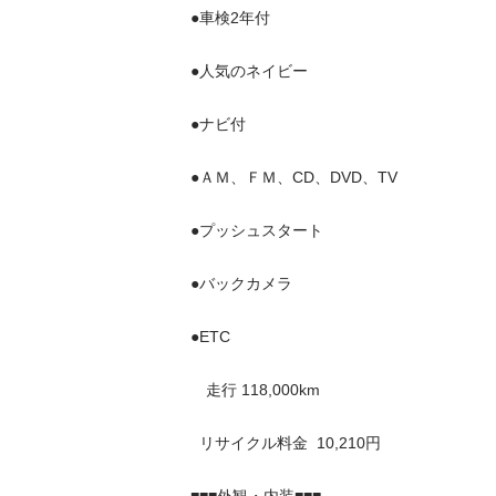
●車検2年付

●人気のネイビー

●ナビ付

●ＡＭ、ＦＭ、CD、DVD、TV

●プッシュスタート

●バックカメラ

●ETC

　走行 118,000km

  リサイクル料金  10,210円
