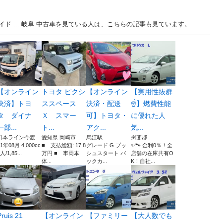
ド ... 岐阜 中古車を見ている人は、こちらの記事も見ています。
【オンライン
トヨタ ピクシ
【オンライン
【実用性抜群
決済】トヨ
ススペース
決済・配送
☝️】燃費性能
タ ダイナ
Ｘ スマー
可】トヨタ・
に優れた人
一部...
ト...
アク...
気...
日本ライン今渡...
愛知県 岡崎市...
烏江駅
揖斐郡
21年08月 4,000cc
■ 支払総額: 17.8
グレード G プッ
✨🐾 金利0％！全
人/1,85...
万円 ■ 車両本
シュスタート パ
店舗の在庫共有O
体...
ックカ...
K！自社...
Pruis 21
【オンライン
【ファミリー
【大人数でも