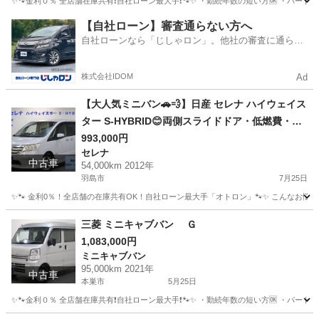
✨🐾金利０％ 全店舗在庫共有❗️自社ローン最大手❗️🐾✨ ・勤続年数の短い方🆗 ・パー
岐阜
揖斐郡
アクア
オトロン
【自社ローン】審査通らない方へ
自社ローンなら「じしゃロン」。他社の審査に通らな
かった方も
株式会社IDOM
Ad
【大人気ミニバン🚗💨】日産 セレナ ハイウェイス
ター S-HYBRID😊両側スライドドア・低燃費・フ
ァミリーにおすすめの一台☝️
993,000円
セレナ
中古車
54,000km 2012年
羽島市
7月25日
✨🐾 金利0％！全店舗の在庫共有OK！自社ローン最大手「オトロン」🐾✨ こんなお悩みは
岐阜
羽島市
セレナ
三菱 ミニキャブバン Ｇ
1,083,000円
ミニキャブバン
95,000km 2021年
中古車
本巣市
5月25日
✨🐾金利０％ 全店舗在庫共有❗️自社ローン最大手❗️🐾✨ ・勤続年数の短い方🆗 ・パー