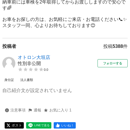
納車前には車検を2年取得してからお渡ししますので安心で
す🌈

お車をお探しの方は、お気軽にご来店・お電話ください📞✨

スタッフ一同、心よりお待ちしております😊
投稿者
投稿
5388
件
オトロン大垣店
性別非公開
フォローする
0.0
身分証
法人書類
自己紹介文が設定されていません
注意事項
通報
お気に入り 1
ポスト
いいね！
LINEで送る