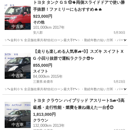
トヨタ タンク G S 🤠🌵両側スライドドアで使い勝
手抜群！ファミリーにもおすすめ🔥🔥
923,000円
その他
中古車
101,000km 2017年
安八郡
5月30日
✨🐾金利０％ 全店舗在庫共有❗️自社ローン最大手❗️🐾✨ ・勤続年数の短い方🆗 ・パー
岐阜
安八郡
その他
タンク
【走りも楽しめる人気車🚙💨】スズキ スイフト X
G 小回り抜群で運転ラクラク😎✨
855,000円
スイフト
中古車
84,000km 2015年
三重県 鈴鹿市
5月23日
✨🐾金利０％ 全店舗在庫共有❗️自社ローン最大手❗️🐾✨ ・勤続年数の短い方🆗 ・パー
三重
鈴鹿市
スイフト
オトロン
トヨタ クラウン ハイブリッド アスリートS🚙💨高
級感・走行性能・燃費を兼ね備えた一台☝️😊
1,813,000円
クラウン
中古車
132,000km 2013年