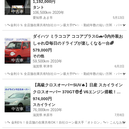
ン
1,192,000円
タント
中古車
106,500km 2020年
愛知県 あま市
5月13日
✨🐾金利０％ 全店舗在庫共有❗️自社ローン最大手❗️🐾✨ ・勤続年数の短い方🆗 ・パー
愛知
あま市
タント
オトロン
ダイハツ ミラココア ココアプラスG🚗💨内外装お
しゃれ😊毎日のドライブが楽しくなる一台🌈
579,000円
その他
中古車
59,500km 2010年
滋賀県 草津市
6月2日
✨🐾金利０％ 全店舗在庫共有❗️自社ローン最大手❗️🐾✨ ・勤続年数の短い方🆗 ・パー
滋賀
草津市
その他
ココア
【高級クロスオーバーSUV🔥】日産 スカイライン
クロスオーバー 370GT😎☝️ V6エンジン搭載！力
強い走りと上質な乗り心地が魅力の一台！
974,000円
スカイライン
中古車
76,000km 2010年
滋賀県 米原市
7月8日
✨🐾 金利0％！全店舗の在庫共有OK！自社ローン最大手「オトロン」🐾✨ こんなお悩みは