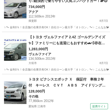
り♪経済的で乗りやすい人気コンパクトカー！🌈😊
734,000円
アクア
112,500km 2013年
揖斐郡
8月7日
✨🐾 金利0％！全店舗の在庫共有OK！自社ローン最大手「オトロン」🐾✨ こんなお悩みは
岐阜
揖斐郡
アクア
【トヨタ ヴェルファイア 2.4Z ゴールデンアイズ
✨】ファミリーにも送迎にもおすすめ🚗💨存在感
抜群の1台♪
1,283,000円
ヴェルファイア
134,500km 2013年
大垣市
8月7日
✨🐾 金利0％！全店舗の在庫共有OK！自社ローン最大手「オトロン」🐾✨ こんなお悩みは
岐阜
大垣市
ヴェルファイア
車両
トヨタ ピクシスエポック Ｘ 保証付 車検２年
付 キーレス ＣＶＴ ＡＢＳ アイドリングス
トップ エアバッグ 盗難防止装置 衝突安全ボ
128,000円
その他
ディ エコアイドル パワステ ＰＷ 電格ミラ
77,866km 2012年
ー ＡＣ ＣＤ ラジオ （車検整備付）
愛知県 江南市
提携サイト