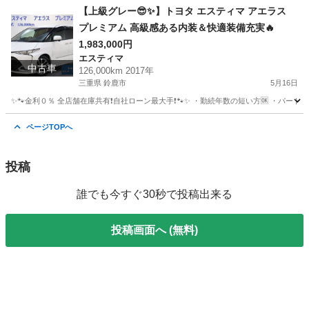
滋賀
米原市
スカイライン
車両
【上級グレー😎✨】トヨタ エスティマ アエラス
プレミアム 高級感ある内装＆快適装備充実🔥
1,983,000円
エスティマ
中古車
126,000km 2017年
三重県 鈴鹿市
5月16日
✨🐾金利０％ 全店舗在庫共有❗️自社ローン最大手❗️🐾✨ ・勤続年数の短い方🆗 ・パー
三重
鈴鹿市
エスティマ
オトロン
ページTOPへ
投稿
誰でも今すぐ30秒で投稿出来る
投稿画面へ (無料)