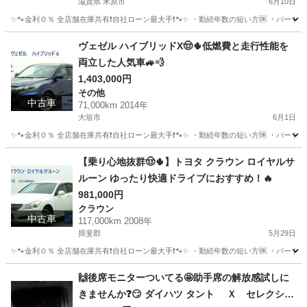
滋賀県 米原市
6月10日
✨🐾金利０％ 全店舗在庫共有❗️自社ローン最大手❗️🐾✨ ・勤続年数の短い方🆗 ・パー
滋賀
米原市
クラウン
アスリート
ヴェゼル ハイブリッドX🤠🌵低燃費と走行性能を
両立した人気車🚙💨
1,403,000円
その他
中古車
71,000km 2014年
大垣市
6月1日
✨🐾金利０％ 全店舗在庫共有❗️自社ローン最大手❗️🐾✨ ・勤続年数の短い方🆗 ・パー
岐阜
大垣市
その他
ヴェゼル
【乗り心地抜群🤠🌵】トヨタ クラウン ロイヤルサ
ルーン ゆったり快適ドライブにおすすめ！🔥
981,000円
クラウン
中古車
117,000km 2008年
揖斐郡
5月29日
✨🐾金利０％ 全店舗在庫共有❗️自社ローン最大手❗️🐾✨ ・勤続年数の短い方🆗 ・パー
岐阜
揖斐郡
クラウン
ロイヤル
🙌後席モニターついてる🤩助手席の解放感試しに
きませんか❓😏 ダイハツ タント Ｘ セレクショ