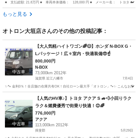
■ 支払総額: 21.8万円 ■ 車両本体価格： 128,000 円 ■ メーカー名： ト
愛知
江南市
その他
もっと見る
オトロン大垣店
さんのその他の投稿記事：
【大人気軽ハイトワゴン🌈😊】ホンダ N-BOX G・
Lパッケージ！広々室内・快適装備😎☝️
800,000円
N-BOX
中古車
73,000km 2012年
滋賀県 近江八幡市
7月4日
✨🐾 金利0％！全店舗の在庫共有OK！自社ローン最大手「オトロン」🐾✨ こんなお悩みは
滋賀
近江八幡市
N-BOX
【人気のHV車♪】トヨタ アクア S 🚙💨小回りラク
ラク＆燃費優秀で街乗り快適！😊🌈
776,000円
アクア
中古車
113,000km 2012年
揖斐郡
5月29日