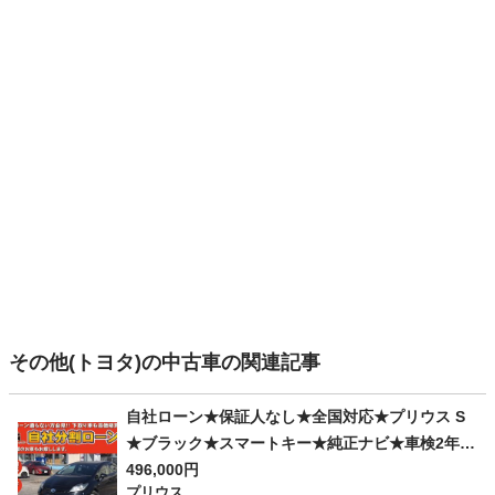
その他(トヨタ)の中古車の関連記事
自社ローン★保証人なし★全国対応★プリウス S
★ブラック★スマートキー★純正ナビ★車検2年付
き
496,000円
プリウス