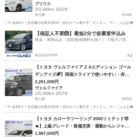
プリウス
101,500km 2012年
安八郡
8月8日
✨🐾 金利0％！全店舗の在庫共有OK！自社ローン最大手「オトロン」🐾✨ こんなお悩みは
岐阜
安八郡
プリウス
車両
【保証人不要🙆】最短2分で仮審査申込み
税金・車検込み（自賠責保険料を除く）で毎月の支払
額は一定の自社ローン🚗
株式会社IDOM
Ad
【トヨタ ヴェルファイア Z Aエディション ゴール
デンアイズ🌈】両側スライドで使いやすい・存在
感抜群の上級ミニバン😎🔥
2,261,000円
ヴェルファイア
125,000km 2017年
安八郡
8月8日
✨🐾 金利0％！全店舗の在庫共有OK！自社ローン最大手「オトロン」🐾✨ こんなお悩みは
岐阜
安八郡
ヴェルファイア
車両
【トヨタ カローラツーリング 2000リミテッド😎
🔥】上級グレード・装備充実・通勤からレジャー
まで快適ワゴン！🚗💨
1,987,000円