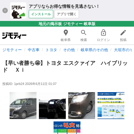
アプリならお得な情報を見逃さない！
インストール
アプリで開く
地元の掲示板 ジモティー 岐阜版
岐阜県
検索
ログイン
投稿
ジモティー
中古車
トヨタ
その他
岐阜県のその他
大垣市のそ
【早い者勝ち🤩】トヨタ エスクァイア ハイブリッ
ド Ｘｉ
投稿ID: 1prb24
2026年6月11日 01:07