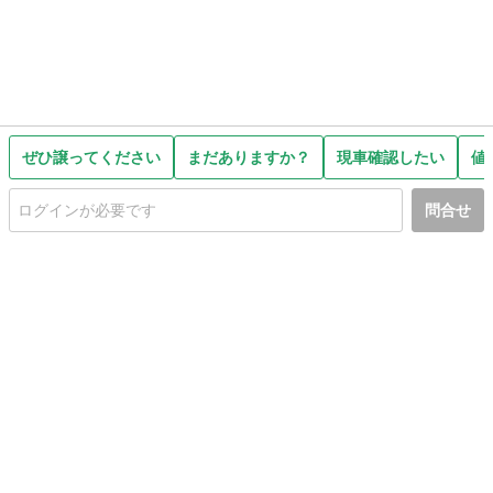
ぜひ譲ってください
まだありますか？
現車確認したい
値
問合せ
初めての方へ
利用規約
プライバシーポリシー
プライバシー・ステートメント
健全化に資する運用方針
お問い合わせ
運営会社
サイトマップ
ご利用ガイド
フリーワードで探す