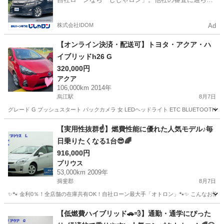
かった方も
株式会社IDOM
Ad
【オンライン決済・配送可】トヨタ・アクア・ハ
イブリッドh26 G
320,000円
アクア
106,000km 2014年
烏江駅
8月7日
グレード G プッシュスタート パックカメラ 女 LEDヘッドライト ETC BLUETOOTH
岐阜
安八郡
烏江駅
アクア
BLUETOOTH
【実用性抜群☝️】燃費性能に優れた人気モデル♪毎
日乗りたくなる1台😎🌈
916,000円
プリウス
53,000km 2009年
揖斐郡
8月7日
✨🐾 金利0％！全店舗の在庫共有OK！自社ローン最大手「オトロン」🐾✨ こんなお悩みは
岐阜
揖斐郡
プリウス
【低燃費ハイブリッド🚗💨】通勤・通学にぴった