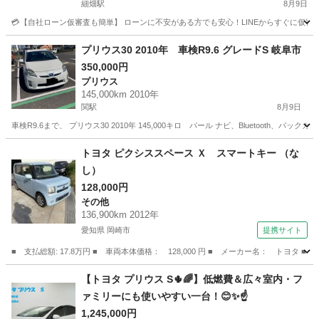
細畑駅
8月9日
💳【自社ローン仮審査も簡単】 ローンに不安がある方でも安心！LINEからすぐに仮審査が可能です。 
岐阜
岐阜市
細畑駅
その他
スペイド
プリウス30 2010年 車検R9.6 グレードS 岐阜市
350,000円
プリウス
145,000km 2010年
関駅
8月9日
車検R9.6まで、 プリウス30 2010年 145,000キロ パール ナビ、Bluetooth、
岐阜
岐阜市
関駅
プリウス
預かり金
トヨタ ピクシススペース Ｘ スマートキー （な
し）
128,000円
その他
136,900km 2012年
愛知県 岡崎市
提携サイト
■ 支払総額: 17.8万円 ■ 車両本体価格： 128,000 円 ■ メーカー名： トヨタ 
愛知
岡崎市
その他
【トヨタ プリウス S🌵🌈】低燃費＆広々室内・フ
ァミリーにも使いやすい一台！😊✨☝️
1,245,000円