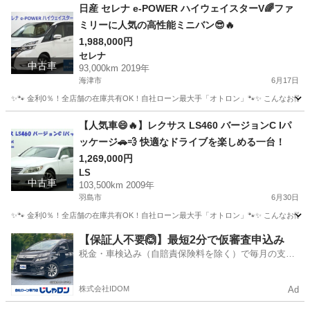
岐阜
本巣市
ミニキャブバン
オトロン
日産 セレナ e-POWER ハイウェイスターV🌈ファ
ミリーに人気の高性能ミニバン😎🔥
1,988,000円
セレナ
中古車
93,000km 2019年
海津市
6月17日
✨🐾 金利0％！全店舗の在庫共有OK！自社ローン最大手「オトロン」🐾✨ こんなお悩みは
岐阜
海津市
セレナ
【人気車😄🔥】レクサス LS460 バージョンC Iパ
ッケージ🚗💨 快適なドライブを楽しめる一台！
1,269,000円
LS
中古車
103,500km 2009年
羽島市
6月30日
✨🐾 金利0％！全店舗の在庫共有OK！自社ローン最大手「オトロン」🐾✨ こんなお悩みは
岐阜
羽島市
LS
【保証人不要🙆】最短2分で仮審査申込み
税金・車検込み（自賠責保険料を除く）で毎月の支払
額は一定の自社ローン🚗
株式会社IDOM
Ad