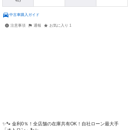
中古車購入ガイド
注意事項
通報
お気に入り 1
✨🐾 金利0％！全店舗の在庫共有OK！自社ローン最大手
「オトロン」🐾✨
