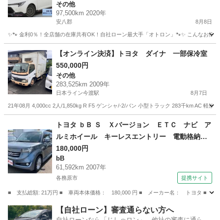
その他
97,500km 2020年
安八郡
8月8日
✨🐾 金利0％！全店舗の在庫共有OK！自社ローン最大手「オトロン」🐾✨ こんなお悩みは
岐阜
安八郡
その他
【オンライン決済】トヨタ ダイナ 一部保冷室
550,000円
その他
283,525km 2009年
日本ライン今渡駅
8月7日
21年08月 4,000cc 2人/1,850kg R F5 ゲンシャ/-2/バン 小型トラック 283千km AC 軽油 
岐阜
美濃加茂市
日本ライン今渡駅
その他
トヨタ ｂＢ Ｓ Ｘバージョン ＥＴＣ ナビ ア
ルミホイール キーレスエントリー 電動格納ミ
ラー ＡＴ 衝突安全ボディ ベンチシート Ａ
180,000円
bB
ＢＳ ＣＤ ＤＶＤ再生 エアコン パワーステ
61,592km 2007年
アリング 現状渡し （なし）
各務原市
提携サイト
■ 支払総額: 21万円 ■ 車両本体価格： 180,000 円 ■ メーカー名： トヨ
岐阜
各務原市
bB
【自社ローン】審査通らない方へ
自社ローンなら「じしゃロン」。他社の審査に通らな