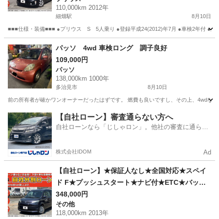
110,000km 2012年
細畑駅
8月10日
■■■仕様・装備■■■ ●プリウス S 5人乗り ●登録平成24(2012)年7月 ●車検2年付 ●
岐阜
岐阜市
細畑駅
プリウス
保証人
パッソ 4wd 車検ロング 調子良好
109,000円
パッソ
138,000km 1000年
多治見市
8月10日
前の所有者が確かワンオーナーだったはずです。 燃費も良いですし、その上、4wdなの
岐阜
多治見市
パッソ
【自社ローン】審査通らない方へ
自社ローンなら「じしゃロン」。他社の審査に通らな
かった方も
株式会社IDOM
Ad
【自社ローン】★保証人なし★全国対応★スペイ
ド F★プッシュスタート★ナビ付★ETC★バック
カメラ★スライドドア★車検2年付
348,000円
その他
118,000km 2013年