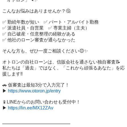
こんなお悩みはありませんか？🤔

✅ 勤続年数が短い　✅ パート・アルバイト勤務

✅ 派遣社員・自営業　✅ 専業主婦（主夫）

✅ 自己破産・任意整理の経験がある

✅ 他社のローン審査が通らなかった

そんな方も、ぜひ一度ご相談ください😊✨

オトロンの自社ローンは、信販会社を通さない独自審査📝

私たちは「過去」ではなく、「これから頑張るあなた」を応
援します‼️

🚗 仮審査は最短3分で入力完了！

▶ 
https://www.otoron.jp/entry
📱LINEからのお問い合わせも受付中！

▶ 
https://lin.ee/MX12ZAv
━━━━━━━━━━━━━━━
