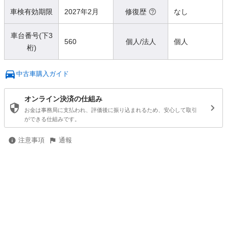
車検有効期限
2027年2月
修復歴
なし
車台番号(下3
560
個人/法人
個人
桁)
中古車購入ガイド
オンライン決済の仕組み
お金は事務局に支払われ、評価後に振り込まれるため、安心して取引
ができる仕組みです。
注意事項
通報