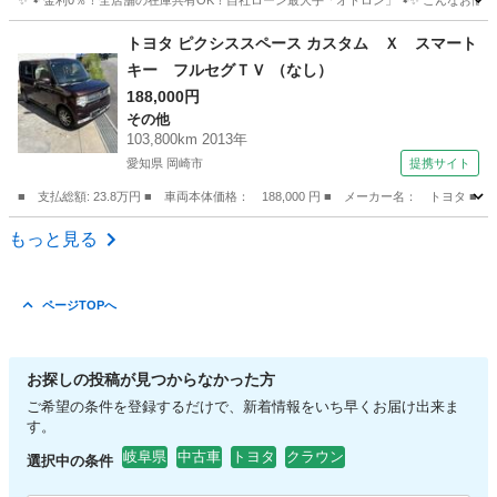
✨🐾 金利0％！全店舗の在庫共有OK！自社ローン最大手「オトロン」🐾✨ こんなお悩みは
岐阜
揖斐郡
ヴェルファイア
車両
トヨタ ピクシススペース カスタム Ｘ スマート
キー フルセグＴＶ （なし）
188,000円
その他
103,800km 2013年
愛知県 岡崎市
提携サイト
■ 支払総額: 23.8万円 ■ 車両本体価格： 188,000 円 ■ メーカー名： トヨタ
愛知
岡崎市
その他
もっと見る
ページTOPへ
お探しの投稿が見つからなかった方
ご希望の条件を登録するだけで、新着情報をいち早くお届け出来ま
す。
岐阜県
中古車
トヨタ
クラウン
選択中の条件