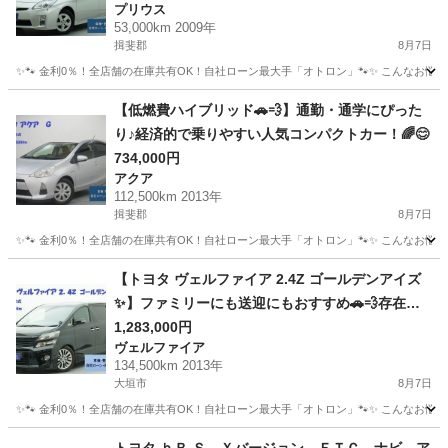
プリウス
53,000km 2009年
揖斐郡
8月7日
✨🐾 金利0％！全店舗の在庫共有OK！自社ローン最大手「オトロン」🐾✨ こんなお悩みは
岐阜
揖斐郡
プリウス
【低燃費ハイブリッド🚗💨】通勤・通学にぴった
り♪経済的で乗りやすい人気コンパクトカー！🌈😊
734,000円
アクア
112,500km 2013年
揖斐郡
8月7日
✨🐾 金利0％！全店舗の在庫共有OK！自社ローン最大手「オトロン」🐾✨ こんなお悩みは
岐阜
揖斐郡
アクア
【トヨタ ヴェルファイア 2.4Z ゴールデンアイズ
✨】ファミリーにも送迎にもおすすめ🚗💨存在感
抜群の1台♪
1,283,000円
ヴェルファイア
134,500km 2013年
大垣市
8月7日
✨🐾 金利0％！全店舗の在庫共有OK！自社ローン最大手「オトロン」🐾✨ こんなお悩みは
岐阜
大垣市
ヴェルファイア
車両