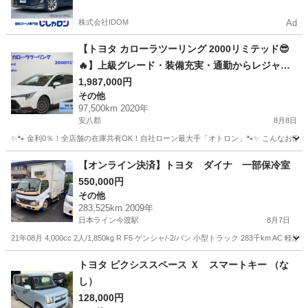
株式会社IDOM
Ad
【トヨタ カローラツーリング 2000リミテッド😎
🔥】上級グレード・装備充実・通勤からレジャー
まで快適ワゴン！🚗💨
1,987,000円
その他
97,500km 2020年
安八郡
8月8日
✨🐾 金利0％！全店舗の在庫共有OK！自社ローン最大手「オトロン」🐾✨ こんなお悩みは
岐阜
安八郡
その他
【オンライン決済】トヨタ ダイナ 一部保冷室
550,000円
その他
283,525km 2009年
日本ライン今渡駅
8月7日
21年08月 4,000cc 2人/1,850kg R F5 ゲンシャ/-2/バン 小型トラック 283千km AC 軽油 
岐阜
美濃加茂市
日本ライン今渡駅
その他
トヨタ ピクシススペース Ｘ スマートキー （な
し）
128,000円