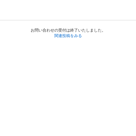
お問い合わせの受付は終了いたしました。
関連投稿をみる
初めての方へ
利用規約
プライバシーポリシー
プライバシー・ステートメント
健全化に資する運用方針
お問い合わせ
運営会社
サイトマップ
ご利用ガイド
フリーワードで探す
PC版で表示
都道府県選択
特定商取引法の表示
利用者情報の外部送信について