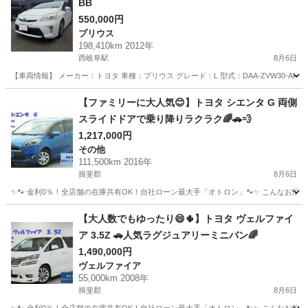
BB
550,000円
プリウス
198,410km 2012年
西岐阜駅
8月6日
【車両情報】 メーカー：トヨタ 車種：プリウス グレード：L 型式：DAA-ZVW30-AHXB
岐阜
岐阜市
西岐阜駅
プリウス
走行距離
【ファミリーに大人気😊】トヨタ シエンタ G 両側
スライドドアで乗り降りラクラク🌈🚗💨
1,217,000円
その他
111,500km 2016年
揖斐郡
8月6日
✨🐾 金利0％！全店舗の在庫共有OK！自社ローン最大手「オトロン」🐾✨ こんなお悩みは
岐阜
揖斐郡
その他
【大人数でもゆったり😄🌵】トヨタ ヴェルファイ
ア 3.5Z 🚗人気ラグジュアリーミニバン🌈
1,490,000円
ヴェルファイア
55,000km 2008年
揖斐郡
8月6日