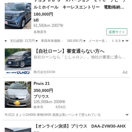
トヨタ ｂＢ Ｓ Ｘバージョン ＥＴＣ ナビ ア
ルミホイール キーレスエントリー 電動格納ミ
ラー ＡＴ 衝突安全ボディ ベンチシート Ａ
180,000円
bB
ＢＳ ＣＤ ＤＶＤ再生 エアコン パワーステ
61,592km 2007年
アリング 現状渡し （なし）
各務原市
提携サイト
■ 支払総額: 21万円 ■ 車両本体価格： 180,000 円 ■ メーカー名： トヨ
岐阜
各務原市
bB
【自社ローン】審査通らない方へ
自社ローンなら「じしゃロン」。他社の審査に通らな
かった方も
株式会社IDOM
Ad
Pruis 21
350,000円
プリウス
105,000km 2009年
岐阜市
8月6日
年式21 きょり104000 車検09/05 道路は黒いペンキで塗られている
岐阜
岐阜市
プリウス
【オンライン決済】プリウス DAA-ZVW30-AHX