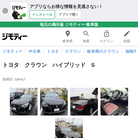
アプリならお得な情報を見逃さない！
インストール
アプリで開く
地元の掲示板 ジモティー 岐阜版
岐阜県
検索
ログイン
投稿
ジモティー
中古車
トヨタ
クラウン
岐阜県のクラウン
瑞穂市
トヨタ クラウン ハイブリッド S
投稿ID: 1pkny7