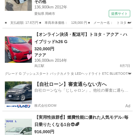
その他
136,900km 2012年
愛知県 岡崎市
提携サイト
■ 支払総額: 17.8万円 ■ 車両本体価格： 128,000 円 ■ メーカー名： トヨタ 
愛知
岡崎市
その他
【オンライン決済・配送可】トヨタ・アクア・ハ
イブリッドh26 G
320,000円
アクア
106,000km 2014年
烏江駅
8月7日
グレード G プッシュスタート パックカメラ 女 LEDヘッドライト ETC BLUETOOTH
岐阜
安八郡
烏江駅
アクア
BLUETOOTH
【自社ローン】審査通らない方へ
自社ローンなら「じしゃロン」。他社の審査に通らな
かった方も
株式会社IDOM
Ad
【実用性抜群☝️】燃費性能に優れた人気モデル♪毎
日乗りたくなる1台😎🌈
916,000円