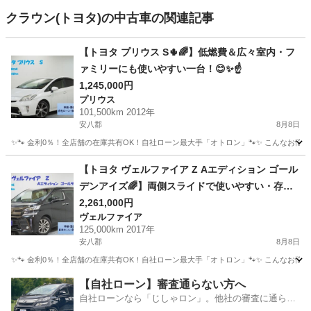
クラウン(トヨタ)の中古車の関連記事
【トヨタ プリウス S🌵🌈】低燃費＆広々室内・フ
ァミリーにも使いやすい一台！😊✨☝️
1,245,000円
プリウス
101,500km 2012年
安八郡
8月8日
✨🐾 金利0％！全店舗の在庫共有OK！自社ローン最大手「オトロン」🐾✨ こんなお悩みは
岐阜
安八郡
プリウス
車両
【トヨタ ヴェルファイア Z Aエディション ゴール
デンアイズ🌈】両側スライドで使いやすい・存在
感抜群の上級ミニバン😎🔥
2,261,000円
ヴェルファイア
125,000km 2017年
安八郡
8月8日
✨🐾 金利0％！全店舗の在庫共有OK！自社ローン最大手「オトロン」🐾✨ こんなお悩みは
岐阜
安八郡
ヴェルファイア
車両
【自社ローン】審査通らない方へ
自社ローンなら「じしゃロン」。他社の審査に通らな
かった方も