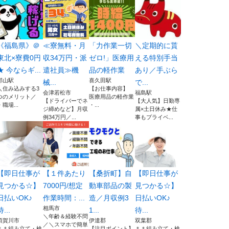
《福島県》＠
≪寮無料・月
「力作業一切
＼定期的に貰
東北×寮費0円
収34万円・派
ゼロ!」医療用
える特別手当
★ 今ならギ...
遣社員≫機
品の軽作業
あり／手ぶら
郡山駅
喜久田駅
械...
で...
＼住み込みする3
【お仕事内容】
会津若松市
福島駅
つのメリット／
医療用品の軽作業
【ドライバーでネ
【大人気】日勤専
・職場...
・...
ジ締めなど】月収
属×土日休み★仕
例34万円／...
事もプライベ...
【即日仕事が
【１件あたり
【桑折町】自
【即日仕事が
見つかる☆】
7000円/想定
動車部品の製
見つかる☆】
日払いOK♪
作業時間：...
造／月収例3
日払いOK♪
相馬市
待...
1...
待...
＼年齢＆経験不問
須賀川市
伊達郡
双葉郡
／＼スマホで簡単
＊＊組み立て・検
【注目ポイント】
＊＊組み立て・検