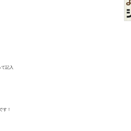
記入 

です！
