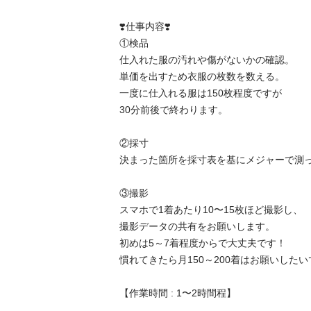
❣️仕事内容❣️ 

①検品

仕入れた服の汚れや傷がないかの確認。

単価を出すため衣服の枚数を数える。

一度に仕入れる服は150枚程度ですが

30分前後で終わります。

②採寸 

決まった箇所を採寸表を基にメジャーで測って
③撮影

スマホで1着あたり10〜15枚ほど撮影し、

撮影データの共有をお願いします。 

初めは5～7着程度からで大丈夫です！

慣れてきたら月150～200着はお願いしたい
【作業時間 : 1〜2時間程】 
