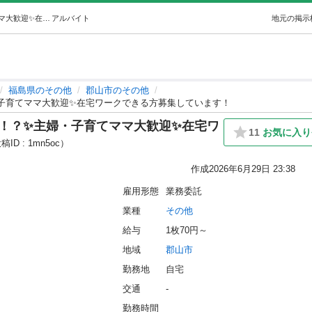
‼️急募‼️✨頑張り次第で月1万～3万！？✨主婦・子育てママ大歓迎✨️在宅ワークできる方募集しています！ (ゆう) 郡山のその他の無料求人広告・アルバイト・バイト募集情報｜ジモティー
アルバイト
地元の掲示
福島県のその他
郡山市のその他
婦・子育てママ大歓迎✨️在宅ワークできる方募集しています！
3万！？✨主婦・子育てママ大歓迎✨️在宅ワ
11
お気に入り
稿ID : 1mn5oc）
作成
2026年6月29日 23:38
雇用形態
業務委託
業種
その他
給与
1枚70円～
地域
郡山市
勤務地
自宅
交通
-
勤務時間