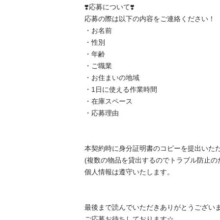
❣️応募について❣️ 

応募の際は以下の内容をご連絡ください！ 

・お名前 

・性別 

・年齢 

・ご職業 

・お住まいの地域 

・1日に使える作業時間 

・在庫スペース

・応募理由 

本契約時に身分証明書のコピーを提出いただ
(複数の物品を貸出するのでトラブル防止のため
個人情報は遵守いたします。 

最後まで読んでいただきありがとうございまし
ご応募お待ちしております☆