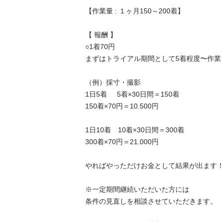
【作業量 : １ヶ月150～200着】 

【 報酬 】 

○1着70円

まずはトライアル期間として5着程度〜作業し
（例）採寸・撮影

1日5着     5着×30日間＝150着

150着×70円＝10.500円

1日10着　10着×30日間＝300着

300着×70円＝21.000円 

やればやっただけお金として結果が出ます！
※一定期間継続いただいた方には

条件の見直しを相談させていただきます。 
