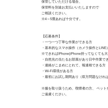
保管していただける場合、

保管料を別途お支払いいたしますので

ご相談ください。 

※4～5畳あれば十分です。 

【応募条件】 

・一つ一つ丁寧な作業ができる方 

・基本的なスマホ操作（カメラ操作とLINE）
※できればiPhone(iPhone持ってなくても大
・自然光の当たるお部屋があり日中作業できる
・連絡がこまめにとれて、報連相できる方 

・Wi-Fi環境がある方 

・最初にお試し期間あり（双方問題なければ継
※服を取り扱うため、喫煙者の方、 ペット
ご遠慮ください。 
