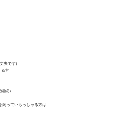


丈夫です) 

方 

続） 

を飼っていらっしゃる方は