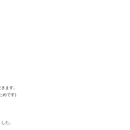
きます。

です) 

た。 
