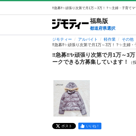
福島
版
都道府県選択
ジモティー
アルバイト
軽作業
その他
‼️急募‼️✨頑張り次第で月1万～3万！？✨主
‼️急募‼️✨頑張り次第で月1万～
ークできる方募集しています！
（投
ポスト
いいね！