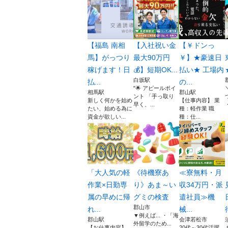
【福島 南相
【入社祝い金
【￥ドンっ
馬】がっつり
最大90万円
￥】★豪速日
稼げます！日
💰】短期OK...
払い★ 工場内
白坂駅
払...
の...
"🌟 アピールポイ
相馬駅
郡山駅
ント 「手っ取り
新しく何かを始め
【仕事内容】 業
早く、...
たい、始める為に
種：軽作業 職
資金が欲しい...
種：仕...
「大人気の軽
《待機寮あ
≪寮無料・月
作業×日勤専
り》あま～い
収34万円・派
属の早めに帰
グミの検査
遣社員≫機
郡山市
れ...
械...
▼例えば... ・「海
郡山駅
会津若松市
外留学のため...
【お仕事内容】
20代～30代活躍