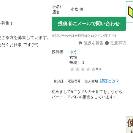
社名/
小松 優
店名
募集！

投稿者にメールで問い合わせ
※問い合わせは会員登録とログイン必須です
さる方を募集しています。 

違反を報告
注意事項
お仕事 です(^^) 

投稿者
ゆう
女性
投稿： 
1
0.0
認証とは
身分証
電話番号
法人書類
初めまして\( ˆˆ )/ 2人の子育てをしながら
パート＋アパレル販売をしています✨ ...