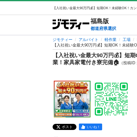
福島
版
都道府県選択
ジモティー
アルバイト
軽作業
工場
【入社祝い金最大90万円💰】短期OK！未経験
【入社祝い金最大90万円💰】短
業！家具家電付き寮完備🏠
（投稿ID :
ポスト
いいね！