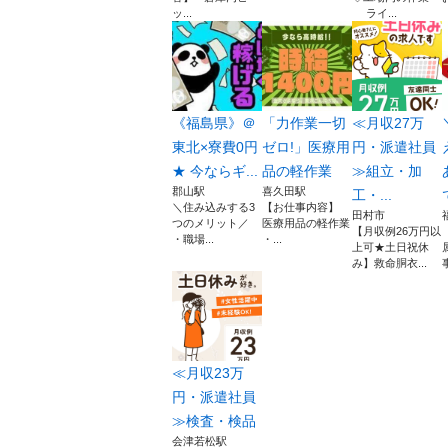
ッ...
ライ...
《福島県》＠
「力作業一切
≪月収27万
東北×寮費0円
ゼロ!」医療用
円・派遣社員
★ 今ならギ...
品の軽作業
≫組立・加
郡山駅
喜久田駅
工・...
＼住み込みする3
【お仕事内容】
田村市
つのメリット／
医療用品の軽作業
【月収例26万円以
・職場...
・...
上可★土日祝休
み】救命胴衣...
≪月収23万
円・派遣社員
≫検査・検品
会津若松駅