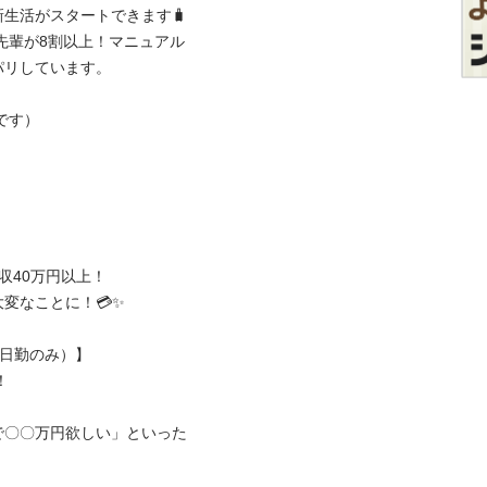
活がスタートできます🧳

先輩が8割以上！マニュアル
しています。

）

収40万円以上！

ことに！💳✨

勤のみ）】


で〇〇万円欲しい」といった