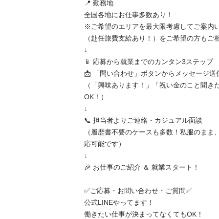
📍 勤務地

全国各地にお仕事多数あり！

※ご希望のエリアを最大限考慮してご案内
（赴任旅費支給あり！）をご希望の方もご相談
↓

📱 応募から就業までのカンタン3ステップ

📩 「問い合わせ」ボタンからメッセージ送信
（「興味あります！」「祝い金のこと聞き
OK！）

↓

📞 担当者よりご連絡・カジュアル面談

（履歴書不要のケースも多数！私服のまま、
応可能です）

↓

🎉 お仕事のご紹介 ＆ 就業スタート！

✅ご応募・お問い合わせ・ご質問✅

公式LINEやってます！

働きたい仕事が決まってなくてもOK！
