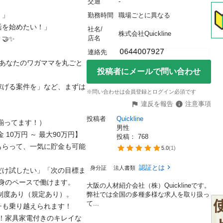
交通
-


勤務時間
職場ごとに異なる
始めたい！」

社名/
株式会社Quickline
店名


連絡先
、あなたのワガママを丸ごと
投稿者にメールで問い合わせ
稼げる案件を」など、まずは
※問い合わせは会員登録とログイン必須です
違反を報告
注意事項
投稿者
Quickline
ってます！）

男性
10万円 ～ 最大90万円】
投稿： 
768
もらって、一気に貯金も可能
5.0
(
1
)
認証とは
身分証
法人書類
だけ試したい」「次の目標ま
のペースで働けます。

大阪の人材紹介会社（株）Quicklineです。
い制度あり（規定あり）。
弊社では全国の多種多様な求人を取り扱っ
て...
乗り越えられます！

ロ！家具家電付きのキレイな