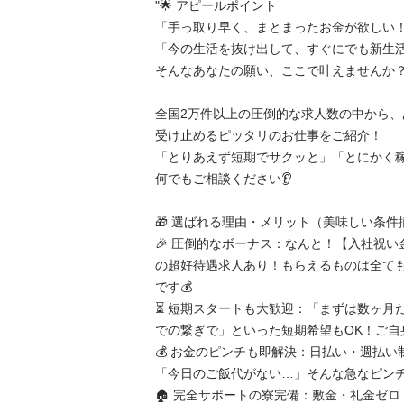
"🌟 アピールポイント

「手っ取り早く、まとまったお金が欲しい！」
「今の生活を抜け出して、すぐにでも新生活を
そんなあなたの願い、ここで叶えませんか？🤝✨
全国2万件以上の圧倒的な求人数の中から
受け止めるピッタリのお仕事をご紹介！

「とりあえず短期でサクッと」「とにかく
何でもご相談ください👂

🎁 選ばれる理由・メリット（美味しい条件揃
🎉 圧倒的なボーナス：なんと！【入社祝い金 
の超好待遇求人あり！もらえるものは全て
です💰

⏳ 短期スタートも大歓迎：「まずは数ヶ月
での繋ぎで」といった短期希望もOK！ご自身
💰 お金のピンチも即解決：日払い・週払
「今日のご飯代がない…」そんな急なピンチも
🏠 完全サポートの寮完備：敷金・礼金ゼ