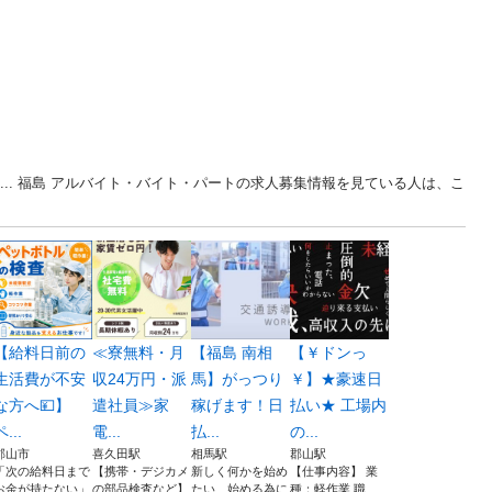
O... 福島 アルバイト・バイト・パートの求人募集情報を見ている人は、こ
【給料日前の
≪寮無料・月
【福島 南相
【￥ドンっ
生活費が不安
収24万円・派
馬】がっつり
￥】★豪速日
な方へ💴】
遣社員≫家
稼げます！日
払い★ 工場内
ペ...
電...
払...
の...
郡山市
喜久田駅
相馬駅
郡山駅
「次の給料日まで
【携帯・デジカメ
新しく何かを始め
【仕事内容】 業
お金が持たない」
の部品検査など】
たい、始める為に
種：軽作業 職