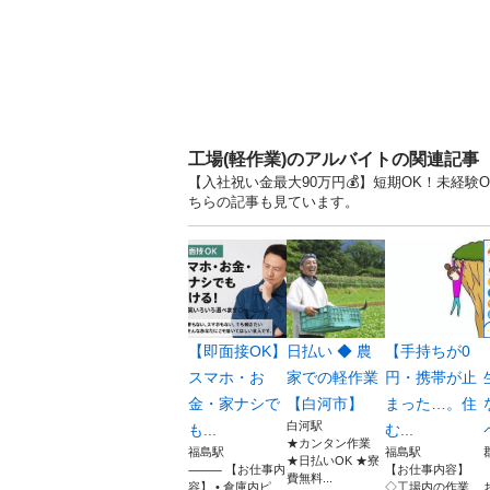
工場(軽作業)のアルバイトの関連記事
【入社祝い金最大90万円💰】短期OK！未経験
ちらの記事も見ています。
【即面接OK】
日払い ◆ 農
【手持ちが0
スマホ・お
家での軽作業
円・携帯が止
金・家ナシで
【白河市】
まった…。住
白河駅
も...
む...
★カンタン作業
福島駅
福島駅
★日払いOK ★寮
⸻ 【お仕事内
【お仕事内容】
費無料...
容】 • 倉庫内ピ
◇工場内の作業