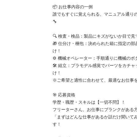
📦 お仕事内容の一例

誰でもすぐに覚えられる、マニュアル通り
🔧

🔍 検査・検品：製品にキズがないか目で見て
🎁 仕分け・梱包：決められた箱に指定の
け！

⚙️ 機械オペレーター：手順通りに機械のボタ
🛠️ 組立：プラモデル感覚でパーツをカチ
け！

※ご希望と適性に合わせて、最適なお仕事をご
🎯 応募資格

学歴・職歴・スキルは【一切不問】！

フリーターさん、お仕事にブランクがある方、大
「まずはどんな仕事があるか話だけ聞いて
す！
