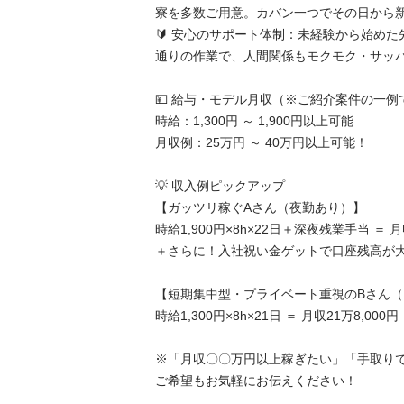
寮を多数ご用意。カバン一つでその日から新生
🔰 安心のサポート体制：未経験から始めた
通りの作業で、人間関係もモクモク・サッパリ
💴 給与・モデル月収（※ご紹介案件の一例です
時給：1,300円 ～ 1,900円以上可能

月収例：25万円 ～ 40万円以上可能！

💡 収入例ピックアップ

【ガッツリ稼ぐAさん（夜勤あり）】

時給1,900円×8h×22日＋深夜残業手当 ＝ 月
＋さらに！入社祝い金ゲットで口座残高が大変な
【短期集中型・プライベート重視のBさん（日
時給1,300円×8h×21日 ＝ 月収21万8,000円！

※「月収〇〇万円以上稼ぎたい」「手取り
ご希望もお気軽にお伝えください！
