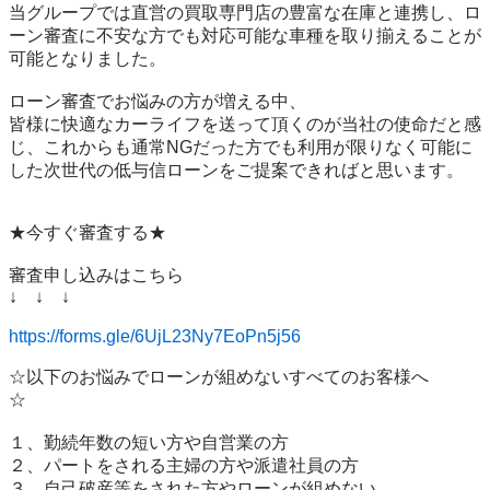
当グループでは直営の買取専門店の豊富な在庫と連携し、ロ
ーン審査に不安な方でも対応可能な車種を取り揃えることが
可能となりました。 

ローン審査でお悩みの方が増える中、

皆様に快適なカーライフを送って頂くのが当社の使命だと感
じ、これからも通常NGだった方でも利用が限りなく可能に
した次世代の低与信ローンをご提案できればと思います。

★今すぐ審査する★

審査申し込みはこちら

↓　↓　↓

https://forms.gle/6UjL23Ny7EoPn5j56
☆以下のお悩みでローンが組めないすべてのお客様へ
☆　　　　 　　　

１、勤続年数の短い方や自営業の方

２、パートをされる主婦の方や派遣社員の方

３、自己破産等をされた方やローンが組めない　
