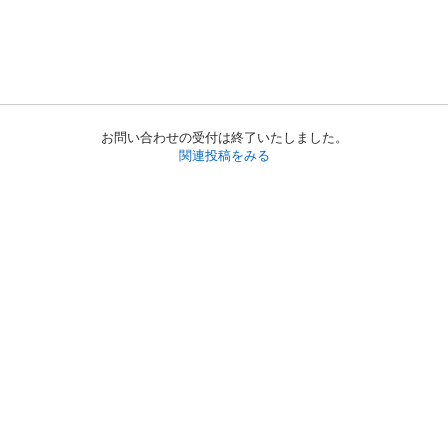
お問い合わせの受付は終了いたしました。
関連投稿をみる
初めての方へ
利用規約
プライバシーポリシー
プライバシー・ステートメント
健全化に資する運用方針
お問い合わせ
運営会社
サイトマップ
ご利用ガイド
フリーワードで探す
PC版で表示
都道府県選択