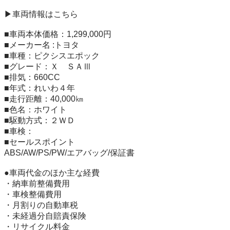
▶車両情報はこちら

■車両本体価格：1,299,000円

■メーカー名 :トヨタ

■車種：ピクシスエポック

■グレード：Ｘ　ＳＡⅢ

■排気：660CC

■年式：れいわ４年

■走行距離：40,000㎞

■色名：ホワイト 

■駆動方式：２ＷＤ

■車検：

■セールスポイント

ABS/AW/PS/PW/エアバッグ/保証書

●車両代金のほか主な経費

・納車前整備費用

・車検整備費用

・月割りの自動車税

・未経過分自賠責保険

・リサイクル料金
