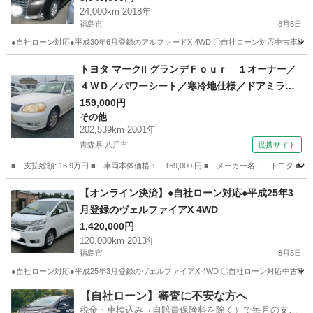
24,000km 2018年
福島市
8月5日
●自社ローン対応●平成30年6月登録のアルファードX 4WD 〇自社ローン対応中
福島
福島市
トヨタ
トヨタ マークII グランデＦｏｕｒ １オーナー／
４ＷＤ／パワーシート／寒冷地仕様／ドアミラー
ヒーター／オートライト／純正アルミ／リモコン
159,000円
その他
キー／ＥＴＣ／オートエアコン／ （なし）
202,539km 2001年
青森県 八戸市
提携サイト
■ 支払総額: 16.9万円 ■ 車両本体価格： 159,000 円 ■ メーカー名： ト
青森
八戸市
その他
【オンライン決済】●自社ローン対応●平成25年3
月登録のヴェルファイアX 4WD
1,420,000円
120,000km 2013年
福島市
8月5日
●自社ローン対応●平成25年3月登録のヴェルファイアX 4WD 〇自社ローン対応
福島
福島市
トヨタ
【自社ローン】審査に不安な方へ
税金・車検込み（自賠責保険料を除く）で毎月の支払