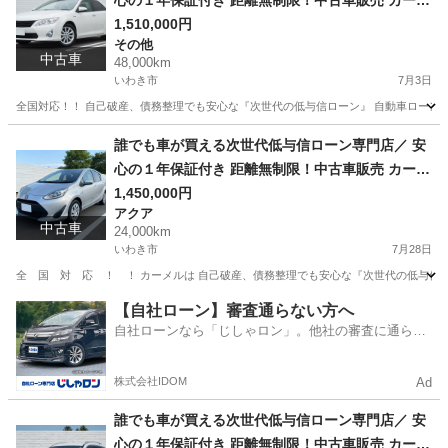
心の１年保証付き 距離無制限！中古車販売 カーメ
ル福島本店 平成25年 トヨタ カムリ ハイブリ
1,510,000円
その他
ッドＧパッケージ 48000㌔
中古車
48,000km
いわき市
7月3日
全国対応！！ 自己破産、債務整理でも安心な『次世代の低与信ローン』 自動車ローン審
福島
いわき市
その他
車両
誰でも車が買える次世代低与信ローン専門店／ 安
心の１年保証付き 距離無制限！中古車販売 カーメ
ル福島本店 令和3年 トヨタ アクア 1.5Ｓ 24
1,450,000円
アクア
000㌔
中古車
24,000km
いわき市
7月28日
全 国 対 応 ！ ！ カーメルは 自己破産、債務整理でも安心な『次世代の低与信
福島
いわき市
アクア
【自社ローン】審査通らない方へ
自社ローンなら「じしゃロン」。他社の審査に通らな
かった方も
株式会社IDOM
Ad
誰でも車が買える次世代低与信ローン専門店／ 安
心の１年保証付き 距離無制限！中古車販売 カーメ