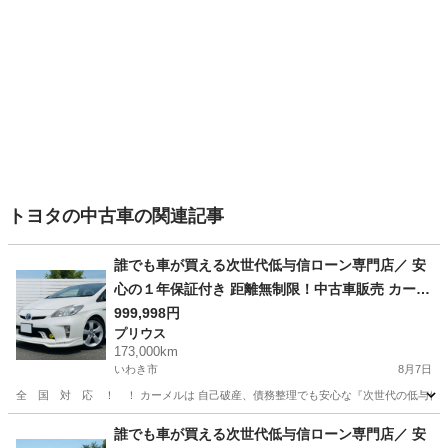
トヨタの中古車の関連記事
誰でも車が買える次世代低与信ローン専門店／ 安
心の１年保証付き 距離無制限！中古車販売 カーメ
ル福島本店 平成2７年 トヨタ プリウス
999,998円
プリウス
Ｓ １７３０００㌔
173,000km
いわき市
8月7日
全 国 対 応 ！ ！ カーメルは 自己破産、債務整理でも安心な『次世代の低与信
福島
いわき市
プリウス
ローン
誰でも車が買える次世代低与信ローン専門店／ 安