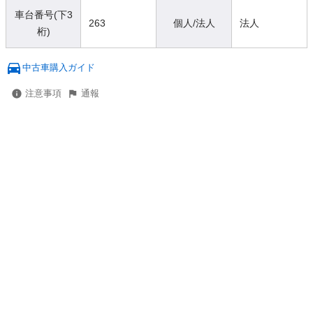
車台番号(下3
263
個人/法人
法人
桁)
中古車購入ガイド
注意事項
通報