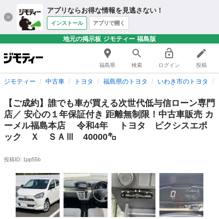
アプリならお得な情報を見逃さない！
インストール
アプリで開く
地元の掲示板 ジモティー 福島版
福島県
検索
ログイン
投稿
ジモティー
中古車
トヨタ
福島県のトヨタ
いわき市のトヨタ
【ご成約】誰でも車が買える次世代低与信ローン専門
店／ 安心の１年保証付き 距離無制限！中古車販売 カ
ーメル福島本店 令和4年 トヨタ ピクシスエポ
ック Ｘ ＳＡⅢ 40000㌔
投稿ID: 1pp55b