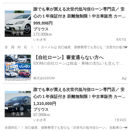
福島
いわき市
その他
誰でも車が買える次世代低与信ローン専門店／ 安
心の１年保証付き 距離無制限！中古車販売 カーメ
ル福島本店 平成2７年 トヨタ プリウス
999,998円
プリウス
Ｓ １７３０００㌔
中古車
173,000km
いわき市
8月7日
全 国 対 応 ！ ！ カーメルは 自己破産、債務整理でも安心な『次世代の低与信
福島
いわき市
プリウス
ローン
【自社ローン】審査通らない方へ
IDOMの自社ローンは税金・車検の支払いも含んでい
るので毎月の支払額は一定
株式会社IDOM
Ad
誰でも車が買える次世代低与信ローン専門店／ 安
心の１年保証付き 距離無制限！中古車販売 カーメ
ル福島本店 平成27年 トヨタ プリウス Ｓ
1,310,000円
プリウス
97000㌔
中古車
97,000km
いわき市
7月15日
全国対応！！ 自己破産、債務整理でも安心な『次世代の低与信ローン』 自動車ローン審