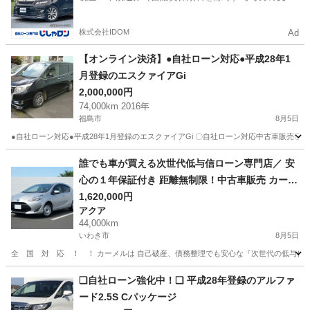
額は一定の自社ローン🚗
株式会社IDOM
Ad
【オンライン決済】●自社ローン対応●平成28年1
月登録のエスクァイアGi
2,000,000円
74,000km 2016年
福島市
8月5日
●自社ローン対応●平成28年1月登録のエスクァイアGi 〇自社ローン対応中古車
福島
福島市
トヨタ
エスクァイア
誰でも車が買える次世代低与信ローン専門店／ 安
心の１年保証付き 距離無制限！中古車販売 カーメ
ル福島本店 令和3年 トヨタ アクア Ｌ 440
1,620,000円
アクア
00㌔
44,000km
いわき市
8月5日
全 国 対 応 ！ ！ カーメルは 自己破産、債務整理でも安心な『次世代の低与信
福島
いわき市
アクア
ローン
❑自社ローン強化中！❑ 平成28年登録のアルファ
ード2.5S Cパッケージ