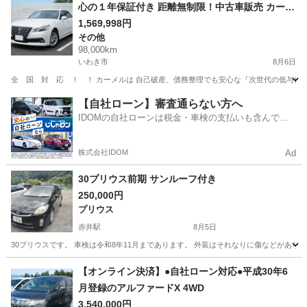
心の１年保証付き 距離無制限！中古車販売 カーメ
ル福島本店 平成26年 トヨタ クラウン ロイ
1,569,998円
その他
ヤル 98000㌔
98,000km
いわき市
8月6日
全 国 対 応 ！ ！ カーメルは 自己破産、債務整理でも安心な『次世代の低与信
福島
いわき市
その他
【自社ローン】審査通らない方へ
IDOMの自社ローンは税金・車検の支払いも含んでい
るので毎月の支払額は一定
株式会社IDOM
Ad
30プリウス前期 サンルーフ付き
250,000円
プリウス
赤井駅
8月5日
30プリウスです。 車検は令和8年11月まであります。 外装はそれなりに傷などがあり
福島
いわき市
赤井駅
プリウス
【オンライン決済】●自社ローン対応●平成30年6
月登録のアルファードX 4WD
3,540,000円