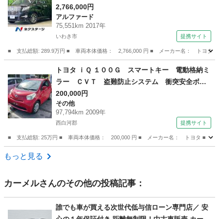
ン バックカメラ ＡＣ１００Ｖ電源 レーダー
2,766,000円
アルファード
クルーズ 禁煙車 パワーバックドア ハーフレ
75,551km 2017年
ザーシート パワーシート ドラレコ コーナー
いわき市
提携サイト
センサー スマートキー （検10.3）
■ 支払総額: 289.9万円 ■ 車両本体価格： 2,766,000 円 ■ メーカー名
福島
いわき市
アルファード
トヨタ ｉＱ １００Ｇ スマートキー 電動格納ミ
ラー ＣＶＴ 盗難防止システム 衝突安全ボデ
ィ ＡＢＳ ＥＳＣ ＣＤ カセット エアコ
200,000円
その他
ン パワーステアリング パワーウィンドウ （な
97,794km 2009年
し）
西白河郡
提携サイト
■ 支払総額: 25万円 ■ 車両本体価格： 200,000 円 ■ メーカー名： トヨ
福島
西白河郡
その他
もっと見る
カーメル
さんのその他の投稿記事：
誰でも車が買える次世代低与信ローン専門店／ 安