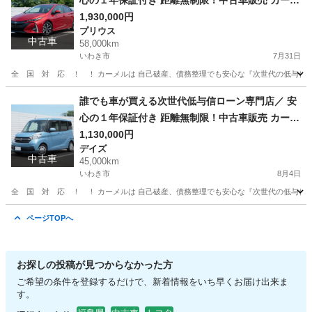
心の１年保証付き 距離無制限！中古車販売 カーメ
ル福島本店 平成２９年 トヨタ プリウスＰＨ
1,930,000円
プリウス
Ｖ Ａ 58000㌔
中古車
58,000km
いわき市
7月31日
全 国 対 応 ！ ！ カーメルは 自己破産、債務整理でも安心な『次世代の低与信
福島
いわき市
プリウス
誰でも車が買える次世代低与信ローン専門店／ 安
心の１年保証付き 距離無制限！中古車販売 カーメ
ル福島本店 令和２ 日産 デイズルークス ６
1,130,000円
デイズ
６０ｘ ４５０００㌔
中古車
45,000km
いわき市
8月4日
全 国 対 応 ！ ！ カーメルは 自己破産、債務整理でも安心な『次世代の低与信
福島
いわき市
デイズ
ページTOPへ
お探しの投稿が見つからなかった方
ご希望の条件を登録するだけで、新着情報をいち早くお届け出来ま
す。