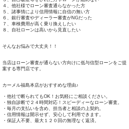
４、他社様でローン審査通らなかった方

５、諸事情により信用情報に自信の無い方

６、銀行審査やディーラー審査がNGだった

７、車検費用が高く乗り換えしたい

８、自社ローンは高いから見直したい

そんなお悩みで大丈夫！！

当店はローン審査が通らない方向けに低与信型ローンをご提
案する専門店です。

カーメル福島本店がおすすめな理由♪

・他社で断られてもOK！お気軽にご相談ください。

・独自診断で２４時間対応！スピーディーなローン審査。

・毎月の支払いを含め、担当者と相談の上契約。

・信用情報は開示せず、安心して利用できます。

・保証人不要、最大１２０回の無理なく返済。
