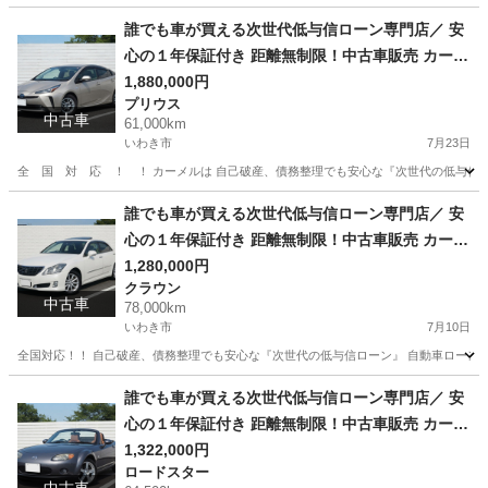
福島
いわき市
プリウス
車両
誰でも車が買える次世代低与信ローン専門店／ 安
心の１年保証付き 距離無制限！中古車販売 カーメ
ル福島本店 令和2年 トヨタ プリウス Ａ 61
1,880,000円
プリウス
000㌔
中古車
61,000km
いわき市
7月23日
全 国 対 応 ！ ！ カーメルは 自己破産、債務整理でも安心な『次世代の低与信
福島
いわき市
プリウス
ローン
誰でも車が買える次世代低与信ローン専門店／ 安
心の１年保証付き 距離無制限！中古車販売 カーメ
ル福島本店 平成20年 トヨタ クラウン Ｒサル
1,280,000円
クラウン
ーンナビ 78000㌔
中古車
78,000km
いわき市
7月10日
全国対応！！ 自己破産、債務整理でも安心な『次世代の低与信ローン』 自動車ローン審
福島
いわき市
クラウン
車両
誰でも車が買える次世代低与信ローン専門店／ 安
心の１年保証付き 距離無制限！中古車販売 カーメ
ル福島本店 平成17年 マツダ ロードスター 1.5
1,322,000円
ロードスター
Ｓ 64500㌔