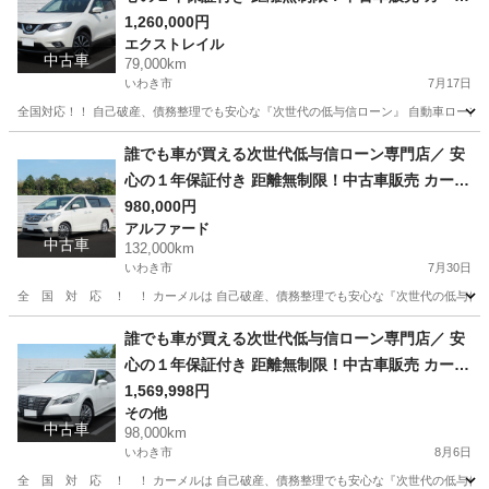
ル福島本店 平成28年 日産 エクストレイル モー
1,260,000円
エクストレイル
ド・プレミア 79000㌔
中古車
79,000km
いわき市
7月17日
全国対応！！ 自己破産、債務整理でも安心な『次世代の低与信ローン』 自動車ローン審
福島
いわき市
エクストレイル
車両
誰でも車が買える次世代低与信ローン専門店／ 安
心の１年保証付き 距離無制限！中古車販売 カーメ
ル福島本店 平成２1年 トヨタ アルファード 24
980,000円
アルファード
0Ｓ 132000㌔
中古車
132,000km
いわき市
7月30日
全 国 対 応 ！ ！ カーメルは 自己破産、債務整理でも安心な『次世代の低与信
福島
いわき市
アルファード
誰でも車が買える次世代低与信ローン専門店／ 安
心の１年保証付き 距離無制限！中古車販売 カーメ
ル福島本店 平成26年 トヨタ クラウン ロイ
1,569,998円
その他
ヤル 98000㌔
中古車
98,000km
いわき市
8月6日
全 国 対 応 ！ ！ カーメルは 自己破産、債務整理でも安心な『次世代の低与信