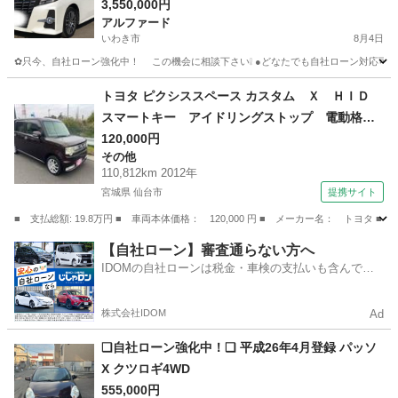
3,550,000円
アルファード
いわき市
8月4日
✿只今、自社ローン強化中！ この機会に相談下さい❕ ●どなたでも自社ローン
福島
いわき市
アルファード
車両
トヨタ ピクシススペース カスタム Ｘ ＨＩＤ
スマートキー アイドリングストップ 電動格納
ミラー ベンチシート ＣＶＴ 盗難防止システ
120,000円
その他
ム ＡＢＳ ＣＤ アルミホイール 衝突安全ボ
110,812km 2012年
ディ エアコン パワーステアリング パワーウ
宮城県 仙台市
提携サイト
ィンドウ （車検整備付）
■ 支払総額: 19.8万円 ■ 車両本体価格： 120,000 円 ■ メーカー名： ト
宮城
仙台市
その他
【自社ローン】審査通らない方へ
IDOMの自社ローンは税金・車検の支払いも含んでい
るので毎月の支払額は一定
株式会社IDOM
Ad
❑自社ローン強化中！❑ 平成26年4月登録 パッソ
X クツロギ4WD
555,000円