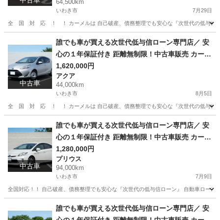
中古車
64,500km
いわき市
7月29日
全 国 対 応 ！ ！ カーメルは 自己破産、債務整理でも安心な『次世代の低与信
福島
いわき市
ロードスター
誰でも車が買える次世代低与信ローン専門店／ 安
心の１年保証付き 距離無制限！中古車販売 カーメ
ル福島本店 令和3年 トヨタ アクア Ｌ 440
1,620,000円
アクア
00㌔
中古車
44,000km
いわき市
8月5日
全 国 対 応 ！ ！ カーメルは 自己破産、債務整理でも安心な『次世代の低与信
福島
いわき市
アクア
ローン
誰でも車が買える次世代低与信ローン専門店／ 安
心の１年保証付き 距離無制限！中古車販売 カーメ
ル福島本店 平成27年 トヨタ プリウス Ｓ
1,280,000円
プリウス
94000㌔
中古車
94,000km
いわき市
7月9日
全国対応！！ 自己破産、債務整理でも安心な『次世代の低与信ローン』 自動車ローン審
福島
いわき市
プリウス
車両
誰でも車が買える次世代低与信ローン専門店／ 安