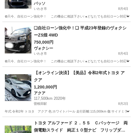
パッソ
いわき市
8月4日
✿只今、自社ローン強化中！ この機会に相談下さい❕ ●どなたでも自社ローン
福島
いわき市
パッソ
車両
❑自社ローン強化中！❑ 平成23年登録のヴォクシ
ーZS煌 4WD
750,000円
ヴォクシー
いわき市
8月4日
✿只今、自社ローン強化中！ この機会に相談下さい❕ ●どなたでも自社ローン
福島
いわき市
ヴォクシー
車両
【オンライン決済】【美品】令和2年式トヨタ ア
クア
1,200,000円
アクア
117,500km 2020年
曽根田駅
8月2日
年式:令和2年 トヨタ アクア 色:ホワイトパール 走行距離:115,000km 傷:サ
福島
福島市
曽根田駅
アクア
走行距離
トヨタ アルファード ２．５Ｓ Ｃパッケージ 両
側電動スライド 純正１０型ナビ フリップダウ