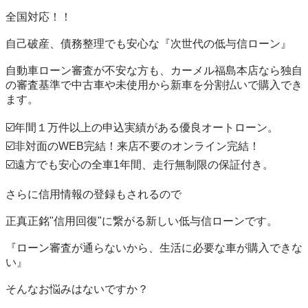
全国対応！！

自己破産、債務整理でも安心な『次世代の低与信ローン』

自動車ローン審査が不安な方も、カーメル福島本店なら独自
の審査基準で中古車や未使用から新車を分割払いで購入でき
ます。 

☑️年間１万件以上の申込実績がある優良オートローン。

☑️非対面のWEB完結！来店不要のオンライン完結！

☑️遠方でも安心の全車1年間、走行無制限の保証付き。

さらに信用情報の登録もされるので

正真正銘"信用回復"に繋がる新しい低与信ローンです。

『ローン審査が通らないから、生活に必要な車が購入できな
い』

そんなお悩みはないですか？
