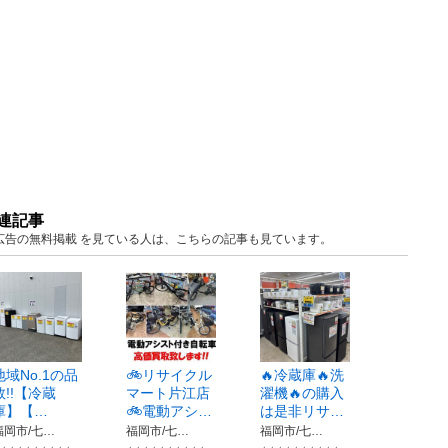
連記事
福岡 広告の無料掲載 を見ている人は、こちらの記事も見ています。
地域No.1の品
🚲リサイクル
🔥冷蔵庫🔥洗
数!!【冷蔵
マート片江店
濯機🔥の購入
庫】【…
🚲電動アシ…
は是非リサ…
福岡市/七…
福岡市/七…
福岡市/七…