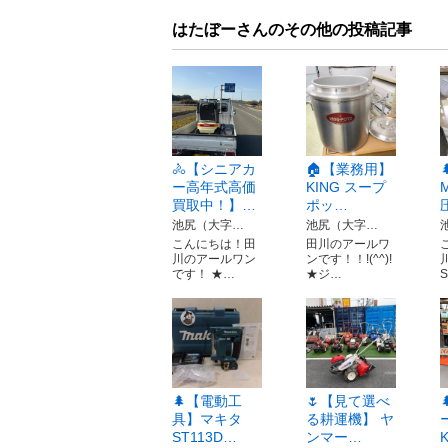
はたぼーさんのその他の投稿記事
🚴【シニアカ
🏠【業務用】
ー高年式高価
KING スープ
買取中！】…
ポッ…
池尻（大字…
池尻（大字…
こんにちは！田
田川のアールワ
川のアールワン
ンです！！!(^^)!
です！ ★…
★ジ…
🌲【電動工
🌷【見て選べ
具】マキタ
る耕運機】 ヤ
ST113D…
ンマー…