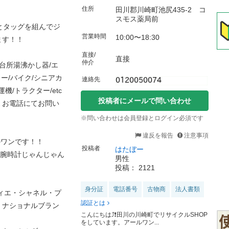
住所
田川郡川崎町池尻435-2 コ
スモス薬局前
とタッグを組んでジ
営業時間
10:00〜18:30
ます！！
直接/
直接
仲介
台所湯沸かし器/エ
ー/バイク/シニアカ
連絡先
機/トラクター/etc
投稿者にメールで問い合わせ
、お電話にてお問い
※問い合わせは会員登録とログイン必須です
違反を報告
注意事項
ルワンです！！
投稿者
はたぼー
級腕時計じゃんじゃん
男性
投稿： 2121
身分証
電話番号
古物商
法人書類
ィエ・シャネル・プ
認証とは
・ナショナルブラン
こんにちは⤴️❗️田川の川崎町でリサイクルSHOP
をしています。アールワン...