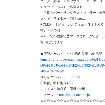
バッグ・財布・アクセサリー・キーケース
トラップ・ベルト・名刺入れ
・手帳カバー・サングラス・マフラー・帽
クタイ・ライター・時計 etc…
ROLEX・オメガ・カルティエ・ＳＥＩＫ
時計・その他
★ＰＣでの検索で💍マーク⌚マークでブラ
覧いただけます。
★下記ホームペジ･････店内各売り場-風景
https://r-one-recycle.com/category/%e
e5%90%84%e5%a3%b2%e3%82%8a%e5
a8%e6%99%af/
リサイクルShopアールワン
田川郡川崎町池尻435-2
コスモス川崎店前 国道322沿
・メール：
r-one@sand.ocn.ne.jp
☆☆☆☆☆☆☆☆☆☆☆☆☆☆☆☆☆☆☆