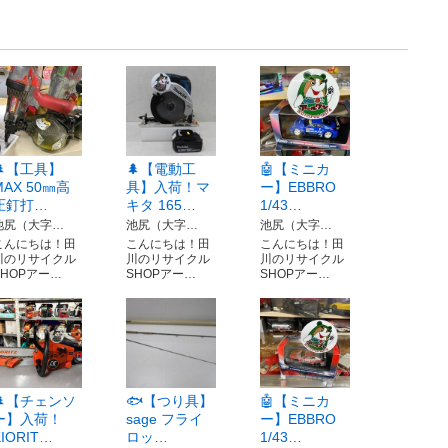
🌲【工具】
🌲【電動工
🤖【ミニカ
MAX 50㎜高
具】入荷！マ
ー】EBBRO
圧釘打…
キタ 165…
1/43…
池尻（大字…
池尻（大字…
池尻（大字…
こんにちは！田
こんにちは！田
こんにちは！田
川のリサイクル
川のリサイクル
川のリサイクル
SHOPアー…
SHOPアー…
SHOPアー…
🌲【チェンソ
🐟【つり具】
🤖【ミニカ
ー】入荷！
sage フライ
ー】EBBRO
KIORIT…
ロッ…
1/43…