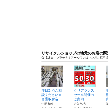
リサイクルショップの地元のお店の関
💍【18金・プラチナ！アールワンはマンガ... 
即日対応ご相
クリアランス
談ください☺
セール開催の
🍧🉐取付込…
ご案内
中間市/東…
古賀市/古…