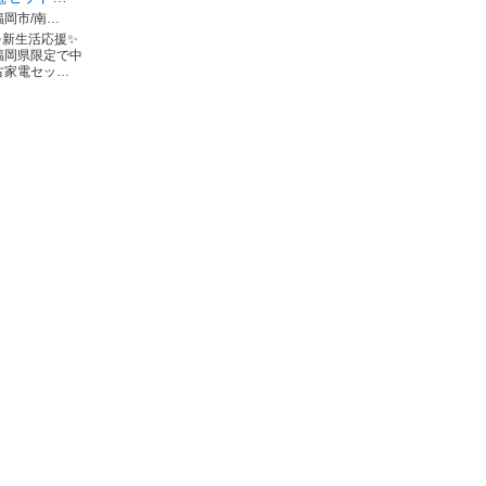
福岡市/南…
✨新生活応援✨
福岡県限定で中
古家電セッ…