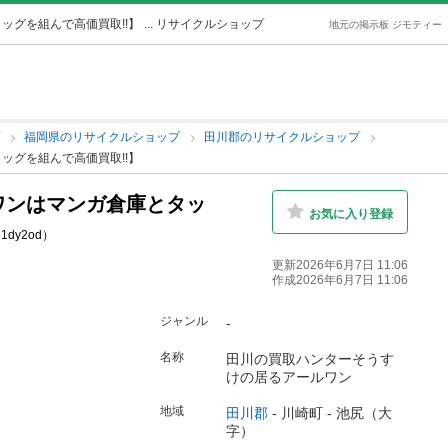
ッグを組んで高価買取!!】
... リサイクルショップ
地元の掲示板 ジモティー
プ
福岡県のリサイクルショップ
田川郡のリサイクルショップ
ッグを組んで高価買取!!】
ルワンはマンガ倉庫とタッ
お気に入り登録
 1dy2od）
更新2026年6月7日 11:06
作成2026年6月7日 11:06
ジャンル
-
名称
田川の買取ハンターそうす
けの居るアールワン
地域
田川郡
-
川崎町
-
池尻（大
字）