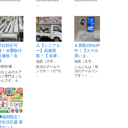
⭐️⭐️⭐️⭐️⭐️⭐️⭐️⭐️⭐️
⭐️⭐️⭐️⭐️⭐️⭐️⭐️⭐️⭐️⭐️
⭐️⭐️⭐️⭐️⭐️⭐️⭐️⭐️⭐️⭐️
…
…
…
即日対応可
🚴【シニアカ
📱買取20%UP
能！🍧🉐取付
ー】高価買
中！【スマホ
込価格！在
取！【 在庫…
買いま…
庫…
池尻（大字…
池尻（大字…
中間市/東…
田川のアールワ
こんにちは！田
ンです！！!(^^)!
川のアールワン
おなじみのエア
…
です！！ …
コン専門まこち
ゃんです。☺…
🚚福岡限定！
新生活応援 家
電セット…