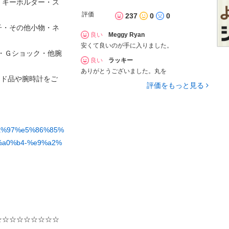
・キーホルダー・ス
評価
237
0
0
子・その他小物・ネ
良い
Meggy Ryan
安くて良いのが手に入りました。
Ｏ・Ｇショック・他腕
良い
ラッキー
ありがとうございました。丸を
ンド品や腕時計をご
評価をもっと見る
5%ba%97%e5%86%85%
%a0%b4-%e9%a2%
☆☆☆☆☆☆☆☆☆