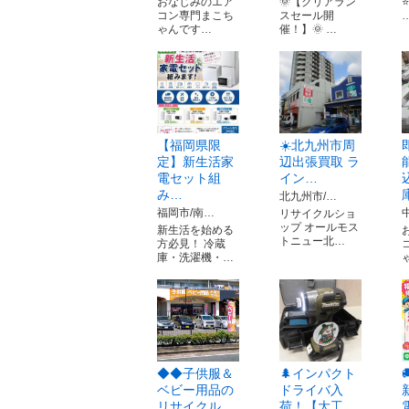
おなじみのエア
🌞【クリアラン
⭐️
コン専門まこち
スセール開
ゃんです…
催！】🌞 …
【福岡県限
☀️北九州市周
定】新生活家
辺出張買取 ラ
電セット組
イン…
み…
北九州市/…
福岡市/南…
リサイクルショ
ップ オールモス
新生活を始める
トニュー北…
方必見！ 冷蔵
庫・洗濯機・…
◆◆子供服＆
🌲インパクト
ベビー用品の
ドライバ入
リサイクル…
荷！【大工