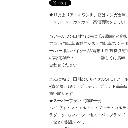
◆11月よりアールワン田川店はマンガ倉庫
ャンジャン！ガンガン！高価買取をしてい
※アールワン田川では主に【冷蔵庫/洗濯機/
アコン/自転車/電動アシスト自転車/スクータ
ー/カー用品/バイク部品/電動工具/農機具/耕運
◎高価買取中！！！！！ ・詳しくは店頭
合わせください！
こんにちは！田川のリサイクルSHOPアー
●貴金属、18金・プラチナ、ブランド品高
買い取ります！！
★スーパーブランド買取一例
ルイ ヴィトン・エルメス・グッチ・カルテ
ラダ・クロムハーツ・他スーパーブランド
ドなどの製品すべて