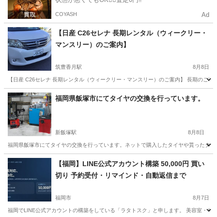
COYASH
Ad
【日産 C26セレナ 長期レンタル（ウィークリー・
マンスリー）のご案内】
筑豊香月駅
8月8日
【日産 C26セレナ 長期レンタル（ウィークリー・マンスリー）のご案内】 長期のご
福岡
北九州市
筑豊香月駅
その他
月額
福岡県飯塚市にてタイヤの交換を行っています。
新飯塚駅
8月8日
福岡県飯塚市にてタイヤの交換を行っています。ネットで購入したタイヤや貰ったタイヤ、他
福岡
飯塚市
新飯塚駅
その他
福岡
その他
タイヤ
【福岡】LINE公式アカウント構築 50,000円 買い
切り 予約受付・リマインド・自動返信まで
福岡市
8月7日
福岡でLINE公式アカウントの構築をしている「ラタトスク」と申します。 美容室・サロ