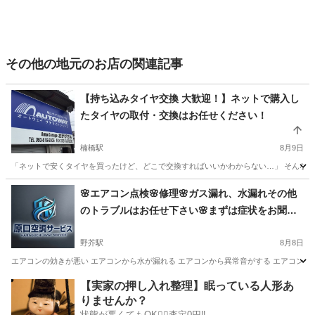
その他の地元のお店の関連記事
【持ち込みタイヤ交換 大歓迎！】ネットで購入し
たタイヤの取付・交換はお任せください！
楠橋駅
8月9日
「ネットで安くタイヤを買ったけど、どこで交換すればいいかわからない…」 そんなお悩
福岡
北九州市
楠橋駅
その他
タイヤ
🌸エアコン点検🌸修理🌸ガス漏れ、水漏れその他
のトラブルはお任せ下さい🌸まずは症状をお聞か
せください。🌸お急ぎの方はまずはご連絡を❗️
野芥駅
8月8日
エアコンの効きが悪い エアコンから水が漏れる エアコンから異常音がする エアコンが動
福岡
福岡市
野芥駅
その他
【実家の押し入れ整理】眠っている人形あ
りませんか？
状態が悪くてもOK🙆‍♀️査定0円‼️