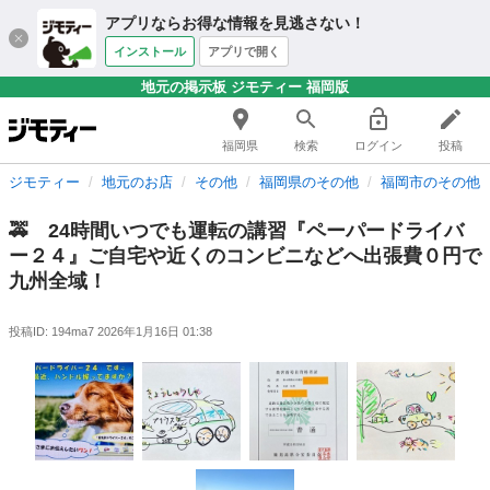
アプリならお得な情報を見逃さない！
インストール
アプリで開く
地元の掲示板 ジモティー 福岡版
福岡県
検索
ログイン
投稿
ジモティー
地元のお店
その他
福岡県のその他
福岡市のその他
🚕 24時間いつでも運転の講習『ペーパードライバ
ー２４』ご自宅や近くのコンビニなどへ出張費０円で
九州全域！
投稿ID: 194ma7
2026年1月16日 01:38