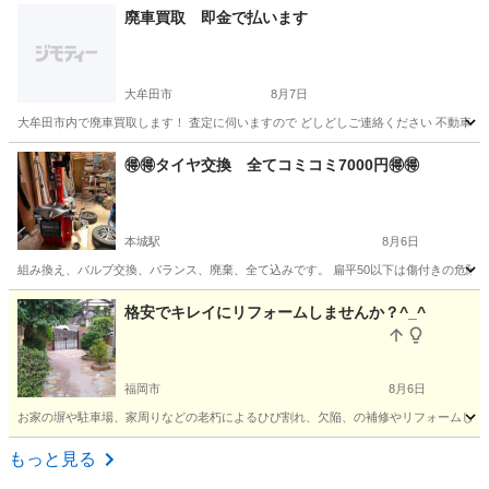
廃車買取 即金で払います
大牟田市
8月7日
大牟田市内で廃車買取します！ 査定に伺いますので どしどしご連絡ください 不動車で
福岡
大牟田市
その他
廃車
🉐🉐タイヤ交換 全てコミコミ7000円🉐🉐
本城駅
8月6日
組み換え、バルブ交換、バランス、廃棄、全て込みです。 扁平50以下は傷付きの危険
福岡
北九州市
本城駅
その他
タイヤ交換
格安でキレイにリフォームしませんか？^_^
福岡市
8月6日
お家の塀や駐車場、家周りなどの老朽によるひび割れ、欠陥、の補修やリフォームして新し
福岡
福岡市
その他
手伝い
もっと見る