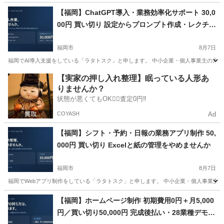
福岡
福岡市
その他
【福岡】ChatGPT導入・業務効率化サポート 30,0
00円 買い切り 設定からプロンプト作成・レクチャ
ーまで
福岡市
8月7日
福岡でAI導入支援をしている「ラタトスク」と申します。 中小企業・個人事業主の方向けに
福岡
福岡市
その他
【実家の押し入れ整理】眠っている人形あ
りませんか？
状態が悪くてもOK🙆‍♀️査定0円‼️
COYASH
Ad
【福岡】シフト・予約・日報の業務アプリ制作 50,
000円 買い切り Excelと紙の管理をやめませんか
福岡市
8月7日
福岡でWebアプリ制作をしている「ラタトスク」と申します。 中小企業・個人事業主の方
福岡
福岡市
その他
【福岡】ホームページ制作 初期費用0円＋月5,000
円／買い切り50,000円 完成後払い・28業種デモ公