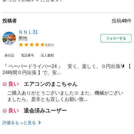
投稿者
投稿
49
件
ＮＮＬ31
男性
フォローする
5.0
(
4
)
身分証
電話番号
法人書類
『 ペーパードライバー24 』 安く、楽しく、０円出張🔰 【
24時間０円出張 】で、安...
良い
エアコンのまこちゃん
ご購入ありがとうございました☺ また、機械がござい
ましたら、是非とも宜しくお願い致...
良い
退会済みユーザー
評価をもっと見る