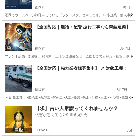
開中
福岡市
8月7日
福岡でホームページ制作をしている「ラタトスク」と申します。 中小企業・個人事業主の
福岡
福岡市
その他
ホームページ制作
【全国対応｜鍛冶・配管.据付工事なら東亜通商】
福岡市
8月7日
プラント設備、製鉄所、発電所、上下水道設備など、全国どこでも鍛冶・配管工事に迅速対応いたし
福岡
福岡市
その他
無料
【全国対応｜協力業者様募集中】 📌 対象工種：
福岡市
8月7日
📌 対象工種： ▫️鍛冶工 ▫️配管工 ▫️解体工 ▫️大工 ▫️塗装 ▫️防水 ▫️外構 ▫️土工 ▫️とび職 
福岡
福岡市
その他
協力会社
【求】古い人形譲ってくれませんか？
状態が悪くてもOK🙆‍♀️査定0円‼️
COYASH
Ad