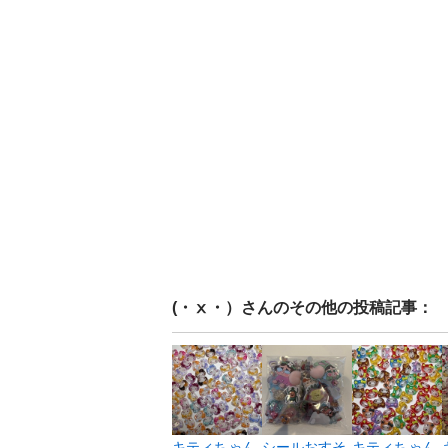
(・ⅹ・）
さんのその他の投稿記事：
キティちゃん
シールおすそ
キティちゃん