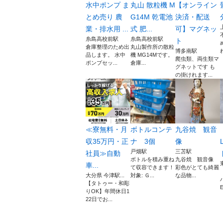
水中ポンプ ま
丸山 散粒機 M
【オンライン
とめ売り 農
G14M 乾電池
決済・配送
業・排水用 ...
式 肥...
可】マグネッ
糸島高校前駅
糸島高校前駅
ト
倉庫整理のため出
丸山製作所の散粒
博多南駅
品します。 水中
機 MG14Mです。
爬虫類、両生類マ
ポンプセッ...
倉庫...
グネットです も
の掛けれます...
≪寮無料・月
ボトルコンテ
九谷焼 観音
収35万円・正
ナ 3個
像
戸畑駅
三苫駅
社員≫自動
ボトルを積み重ね
九谷焼 観音像
車...
て収容できます！
彩色がとても綺麗
大分県 今津駅...
対象: Ｇ...
な品物...
【タトゥー・和彫
E
りOK】年間休日1
22日でお...