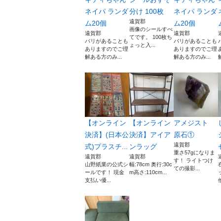
ネイパ ランダ
分け 100枚
ネイパ ランダ
遠賀郡
ム20個
ム20個
画像のシールすべ
遠賀郡
遠賀郡
てです。 100枚ち
バリがあることも
バリがあることも
ょっと入...
ありますのでご理
ありますのでご理
解ある方のみ...
解ある方のみ...
【オンライン
【オンライン
アメジスト
決済】(日本公
決済】アイア
原石①
遠賀郡
式)プラスチ...
ンラッグ
重さ57gになりま
遠賀郡
遠賀郡
す！ ライトつけ
山野紙業の公式シ
幅:78cm 奥行:30c
ての撮影...
ールです！ 現金
m高さ:110cm...
支払い優...