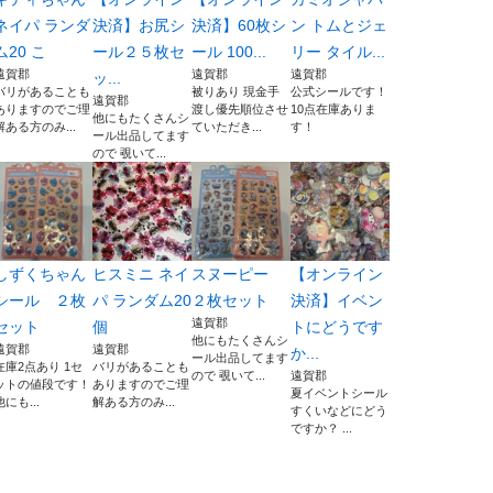
ネイパ ランダ
決済】お尻シ
決済】60枚シ
ン トムとジェ
ム20 こ
ール２５枚セ
ール 100...
リー タイル...
遠賀郡
遠賀郡
遠賀郡
ッ...
バリがあることも
被りあり 現金手
公式シールです！
遠賀郡
ありますのでご理
渡し優先順位させ
10点在庫ありま
他にもたくさんシ
解ある方のみ...
ていただき...
す！
ール出品してます
ので 覗いて...
しずくちゃん
ヒスミニ ネイ
スヌーピー
【オンライン
シール ２枚
パ ランダム20
２枚セット
決済】イベン
遠賀郡
セット
個
トにどうです
他にもたくさんシ
遠賀郡
遠賀郡
か...
ール出品してます
在庫2点あり 1セ
バリがあることも
ので 覗いて...
遠賀郡
ットの値段です！
ありますのでご理
夏イベントシール
他にも...
解ある方のみ...
すくいなどにどう
ですか？ ...