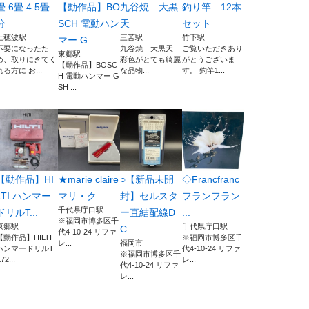
畳 6畳 4.5畳
【動作品】BO
九谷焼 大黒
釣り竿 12本
分
SCH 電動ハン
天
セット
上穂波駅
三苫駅
竹下駅
マー G...
不要になったた
九谷焼 大黒天
ご覧いただきあり
東郷駅
め、取りにきてく
彩色がとても綺麗
がとうございま
【動作品】BOSC
れる方に お...
な品物...
す。 釣竿1...
H 電動ハンマー G
SH ...
【動作品】HI
★marie claire
○【新品未開
◇Francfranc
LTI ハンマー
マリ・ク...
封】セルスタ
フランフラン
千代県庁口駅
ドリルT...
ー直結配線D
...
※福岡市博多区千
東郷駅
千代県庁口駅
C...
代4-10-24 リファ
【動作品】HILTI
※福岡市博多区千
レ...
福岡市
ハンマードリルT
代4-10-24 リファ
※福岡市博多区千
72...
レ...
代4-10-24 リファ
レ...