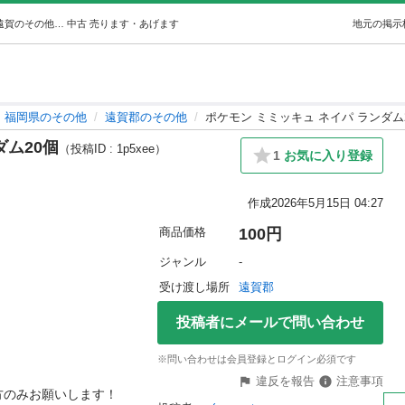
ポケモン ミミッキュ ネイパ ランダム20個 ((・ⅹ・）) 遠賀のその他の中古あげます・譲ります｜ジモティーで不用品の処分
中古
売ります・あげます
地元の掲示
福岡県のその他
遠賀郡のその他
ポケモン ミミッキュ ネイパ ランダム
ダム20個
（投稿ID : 1p5xee）
1
お気に入り登録
作成
2026年5月15日 04:27
商品価格
100円
ジャンル
-
受け渡し場所
遠賀郡
投稿者にメールで問い合わせ
※問い合わせは会員登録とログイン必須です
違反を報告
注意事項
のみお願いします！
