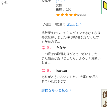
投稿者
(・ⅹ・）
す💦
女性
投稿： 
160
5.0
(
25
)
認証とは
身分証
電話番号
携帯変えたらこちらログインできなくなり
再度登録しました😭 お取引予定だった方
も居たので...
良い
たなか
この度はお取引ありがとうございました。
また機会がありましたら、よろしくお願い
しま...
良い
kazuzu
ありがとうございました。 大事に使用さ
れていただきます。
評価をもっと見る