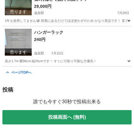
29,000円
売ります
遠賀郡
7月29日
1年も使用してません😭 部屋にあるだけでほぼ使わずのため かなり美品です！ 直ぐ
福岡
遠賀郡
ソファ
ハンガーラック
240円
売ります
遠賀郡
7月15日
高さ1.7m 横98cm 縦25cmです！ すぐに引取り可能な方優先！
福岡
遠賀郡
洗濯用品
ラック
ページTOPへ
投稿
誰でも今すぐ30秒で投稿出来る
投稿画面へ (無料)