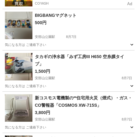
COYASH
Ad
BIGBANGマグネット
500円
安部山公園駅
8月7日
気になる方は ご連絡下さい
福岡
北九州市
安部山公園駅
その他
マグネット
タカギの浄水器「みず工房III H650 空糸膜タイ
プ」
1,500円
安部山公園駅
8月7日
気になる方は ご連絡下さい
福岡
北九州市
安部山公園駅
その他
タカギ
新コスモス電機製の**住宅用火災（煙式）・ガス・
CO警報器「COSMOS XW-715S」
3,800円
安部山公園駅
8月7日
気になる方は ご連絡下さい
福岡
北九州市
安部山公園駅
その他
住宅