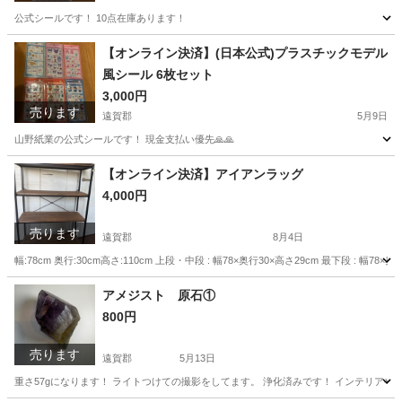
公式シールです！ 10点在庫あります！
福岡
遠賀郡
その他
トムとジェリー
【オンライン決済】(日本公式)プラスチックモデル
風シール 6枚セット
3,000円
売ります
遠賀郡
5月9日
山野紙業の公式シールです！ 現金支払い優先🙏🙏
福岡
遠賀郡
その他
日本
【オンライン決済】アイアンラッグ
4,000円
売ります
遠賀郡
8月4日
幅:78cm 奥行:30cm高さ:110cm 上段・中段 : 幅78×奥行30×高さ29cm 最下段 : 幅7
福岡
遠賀郡
収納家具
アメジスト 原石①
800円
売ります
遠賀郡
5月13日
重さ57gになります！ ライトつけての撮影をしてます。 浄化済みです！ インテリアやパ