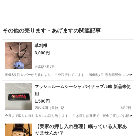
その他の売ります・あげますの関連記事
草刈機
3,000円
吉富駅
8月7日
画像3枚目 レバーが劣化により、半分程折れています。 画像5枚目 赤丸印部分 エンジ
福岡
築上郡
吉富駅
その他
マッシュルームシーシャ パイナップル味 新品未使
用
1,500円
西鉄福岡（天神）駅
8月7日
今泉まで取りに来れる方にお譲り致します。 引き渡しは直接で、現金手渡しでお願い致し
福岡
福岡市
西鉄福岡（天神）駅
その他
シーシャ
【実家の押し入れ整理】眠っている人形あ
りませんか？