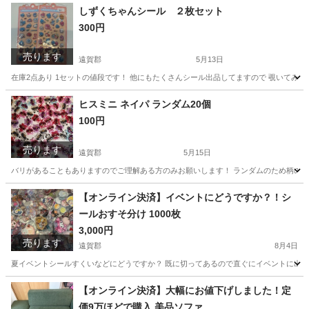
福岡
遠賀郡
その他
アメジスト
しずくちゃんシール ２枚セット
300円
売ります
遠賀郡
5月13日
在庫2点あり 1セットの値段です！ 他にもたくさんシール出品してますので 覗いてみ
福岡
遠賀郡
その他
しずくちゃん
ヒスミニ ネイパ ランダム20個
100円
売ります
遠賀郡
5月15日
バリがあることもありますのでご理解ある方のみお願いします！ ランダムのため柄の偏
福岡
遠賀郡
その他
【オンライン決済】イベントにどうですか？！シ
ールおすそ分け 1000枚
3,000円
売ります
遠賀郡
8月4日
夏イベントシールすくいなどにどうですか？ 既に切ってあるので直ぐにイベントに出せ
福岡
遠賀郡
その他
【オンライン決済】大幅にお値下げしました！定
価9万ほどで購入 美品ソファ