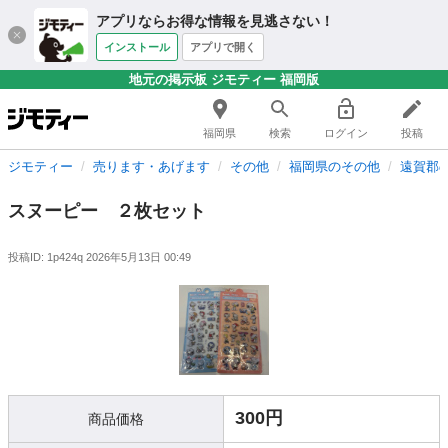
アプリならお得な情報を見逃さない！
インストール
アプリで開く
地元の掲示板 ジモティー 福岡版
福岡県
検索
ログイン
投稿
ジモティー
売ります・あげます
その他
福岡県のその他
遠賀郡
スヌーピー ２枚セット
投稿ID: 1p424q
2026年5月13日 00:49
300円
商品価格