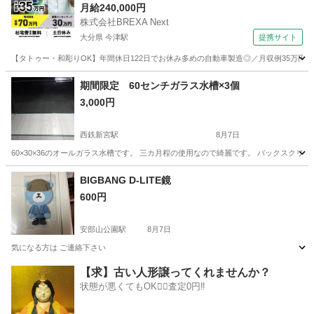
月給240,000円
株式会社BREXA Next
大分県 今津駅
提携サイト
【タトゥー・和彫りOK】年間休日122日でお休み多めの自動車製造◎／月収例35万円
大分
中津市
今津駅
その他
期間限定 60センチガラス水槽×3個
3,000円
西鉄新宮駅
8月7日
60×30×36のオールガラス水槽です。 三カ月程の使用なので綺麗です。 バックスクリーン
福岡
糟屋郡
西鉄新宮駅
その他
水槽
BIGBANG D-LITE鏡
600円
安部山公園駅
8月7日
気になる方は ご連絡下さい
福岡
北九州市
安部山公園駅
その他
【求】古い人形譲ってくれませんか？
状態が悪くてもOK🙆‍♀️査定0円‼️