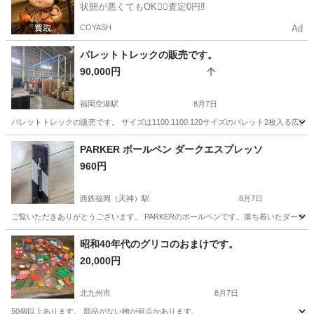
状態が悪くてもOK🙆‍♀️査定0円‼️
COYASH
Ad
パレットトレックの販売です。
90,000円
福岡空港駅
8月7日
パレットトレックの販売です。 サイズは1100.1100.120サイズのパレット2枚入
福岡
福岡市
福岡空港駅
その他
PARKER ボールペン ダークエスプレッソ
960円
西鉄福岡（天神）駅
8月7日
ご覧いただきありがとうございます。 PARKERのボールペンです。落ち着いたダークエス
福岡
福岡市
西鉄福岡（天神）駅
その他
昭和40年代のグリコのおまけです。
20,000円
北九州市
8月7日
50個以上あります。 部品がない物が何点かあります。