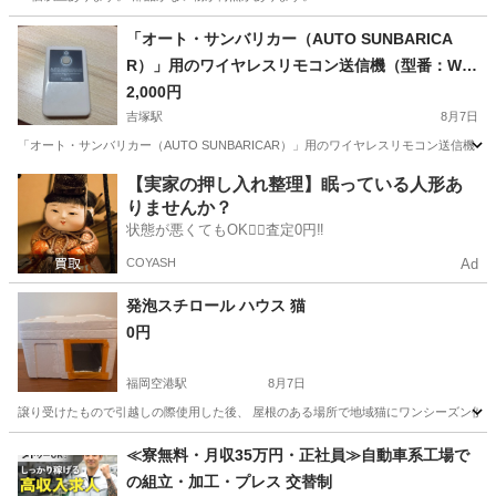
福岡
北九州市
その他
部品
「オート・サンバリカー（AUTO SUNBARICA
R）」用のワイヤレスリモコン送信機（型番：WT-
1）
2,000円
吉塚駅
8月7日
「オート・サンバリカー（AUTO SUNBARICAR）」用のワイヤレスリモコン送信
福岡
福岡市
吉塚駅
その他
【実家の押し入れ整理】眠っている人形あ
りませんか？
状態が悪くてもOK🙆‍♀️査定0円‼️
COYASH
Ad
発泡スチロール ハウス 猫
0円
福岡空港駅
8月7日
譲り受けたもので引越しの際使用した後、 屋根のある場所で地域猫にワンシーズン使用
福岡
福岡市
福岡空港駅
その他
≪寮無料・月収35万円・正社員≫自動車系工場で
の組立・加工・プレス 交替制