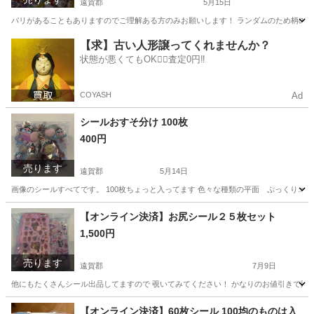
遠賀郡
5月15日
バリがあることもありますのでご理解ある方のみお願いします！ ランダムのため柄の偏
福岡
遠賀郡
その他
キティちゃん
【求】古い人形譲ってくれませんか？
状態が悪くてもOK🙆‍♀️査定0円‼️
COYASH
Ad
シールおすそ分け 100枚
400円
売ります
遠賀郡
5月14日
画像のシールすべてです。 100枚ちょっと入ってます 色々な種類の平面 ぷっくり.ボ
福岡
遠賀郡
その他
種類
【オンライン決済】お尻シール２５枚セット
1,500円
売ります
遠賀郡
7月9日
他にもたくさんシール出品してますので 覗いてみてください！ かなりのお値引きで販売
福岡
遠賀郡
その他
セット
【オンライン決済】60枚シール 100均のものは入