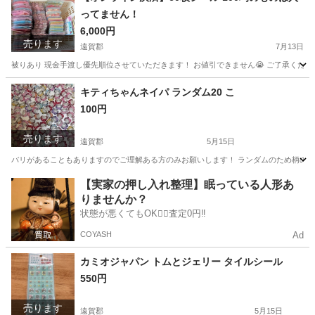
ってません！
6,000円
売ります
遠賀郡
7月13日
被りあり 現金手渡し優先順位させていただきます！ お値引できません😭 ご了承ください
福岡
遠賀郡
その他
100均
キティちゃんネイパ ランダム20 こ
100円
売ります
遠賀郡
5月15日
バリがあることもありますのでご理解ある方のみお願いします！ ランダムのため柄の偏
福岡
遠賀郡
その他
キティちゃん
【実家の押し入れ整理】眠っている人形あ
りませんか？
状態が悪くてもOK🙆‍♀️査定0円‼️
COYASH
Ad
カミオジャパン トムとジェリー タイルシール
550円
売ります
遠賀郡
5月15日