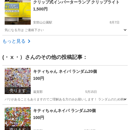
クリップ式インバーターランプ クリップライト
1,500円
安部山公園駅
8月7日
気になる方は ご連絡下さい
福岡
北九州市
安部山公園駅
その他
インバーター
もっと見る
(・ⅹ・）
さんのその他の投稿記事：
キティちゃん ネイパ ランダム20個
100円
売ります
遠賀郡
5月15日
バリがあることもありますのでご理解ある方のみお願いします！ ランダムのため柄の偏
福岡
遠賀郡
その他
キティちゃん
キティちゃんネイパ ランダム20個
100円
売ります