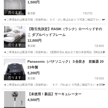
1,500円
売ります
東京駅
7月27日
★ご希望あれば配送可能（別途料金） キズ・少し黄ばみあり ※写真ご確認下さい ★掃除済み 
福岡
福岡市
東京駅
照明器具
オーム電機
【取引先決定】RASIK（ラシク）ローベッドすの
こ ダブルベッドフレーム
12,000円
売ります
東京駅
7月30日
★ご希望あれば配送可能（別途料金） 1度開封済み 組み立て前の未使用品 【商品名】 R
福岡
福岡市
東京駅
ベッド
Panasonic（パナソニック）３合炊き 炊飯器 20
23年製
5,200円
売ります
東京駅
7月19日
★ご希望あれば配送可能（別途料金） キズ・汚れあり ※写真ご確認下さい ★掃除済み ★動作確認
福岡
福岡市
東京駅
キッチン家電
Panasonic
【未使用！新品】サーキュレーター
4,500円