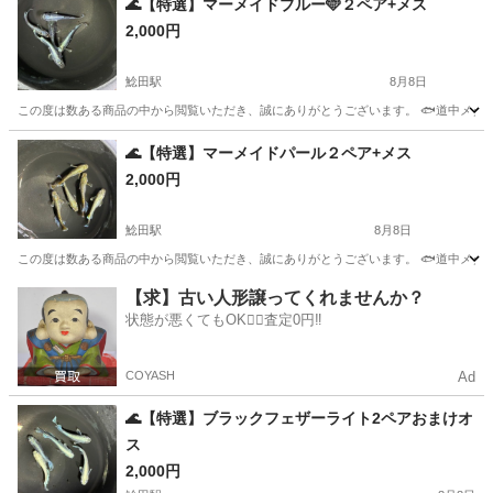
🌊【特選】マーメイドブルー🩵２ペア+メス
2,000円
鯰田駅
8月8日
この度は数ある商品の中から閲覧いただき、誠にありがとうございます。 🐟道中メダカ
福岡
飯塚市
鯰田駅
その他
メダカ
🌊【特選】マーメイドパール２ペア+メス
2,000円
鯰田駅
8月8日
この度は数ある商品の中から閲覧いただき、誠にありがとうございます。 🐟道中メダカ
福岡
飯塚市
鯰田駅
その他
【求】古い人形譲ってくれませんか？
状態が悪くてもOK🙆‍♀️査定0円‼️
COYASH
Ad
🌊【特選】ブラックフェザーライト2ペアおまけオ
ス
2,000円