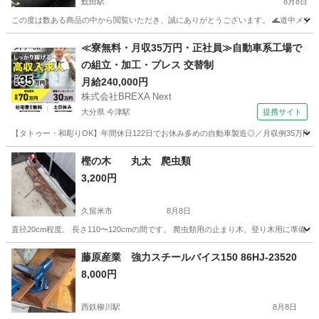
鯰田駅
8月8日
この度は数ある商品の中から閲覧いただき、誠にありがとうございます。 🌊道中メダカと
福岡
飯塚市
鯰田駅
その他
≪寮無料・月収35万円・正社員≫自動車系工場で
の組立・加工・プレス 交替制
月給240,000円
株式会社BREXA Next
大分県 今津駅
提携サイト
【タトゥー・和彫りOK】年間休日122日でお休み多めの自動車製造◎／月収例35万円
大分
中津市
今津駅
その他
樫の木 丸太 爬虫類
3,200円
久留米市
8月8日
直径20cm程度。 長さ110〜120cmの間です。 爬虫類用の止まり木、登り木用に
福岡
久留米市
その他
爬虫類
藤原産業 強力スチールバイス150 86HJ-23520
8,000円
西鉄柳川駅
8月8日