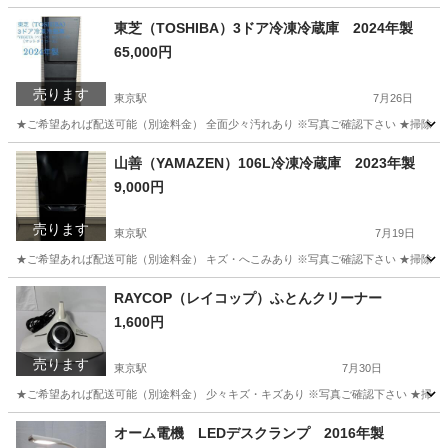
東芝（TOSHIBA）3ドア冷凍冷蔵庫 2024年製
65,000円
売ります
東京駅
7月26日
★ご希望あれば配送可能（別途料金） 全面少々汚れあり ※写真ご確認下さい ★掃除済み ★動作確
福岡
福岡市
東京駅
キッチン家電
東芝
山善（YAMAZEN）106L冷凍冷蔵庫 2023年製
9,000円
売ります
東京駅
7月19日
★ご希望あれば配送可能（別途料金） キズ・へこみあり ※写真ご確認下さい ★掃除済み ★動作確
福岡
福岡市
東京駅
キッチン家電
山善
RAYCOP（レイコップ）ふとんクリーナー
1,600円
売ります
東京駅
7月30日
★ご希望あれば配送可能（別途料金） 少々キズ・キズあり ※写真ご確認下さい ★掃除済み 
福岡
福岡市
東京駅
生活家電
オーム電機 LEDデスクランプ 2016年製