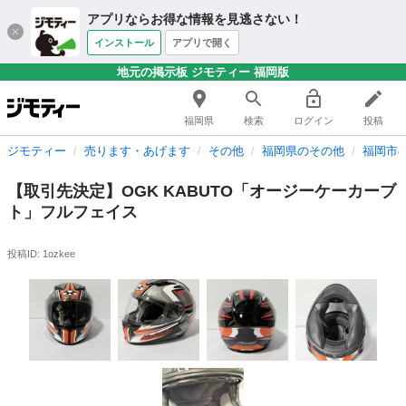
アプリならお得な情報を見逃さない！
インストール
アプリで開く
地元の掲示板 ジモティー 福岡版
福岡県
検索
ログイン
投稿
ジモティー
売ります・あげます
その他
福岡県のその他
福岡市
【取引先決定】OGK KABUTO「オージーケーカーブ
ト」フルフェイス
投稿ID: 1ozkee