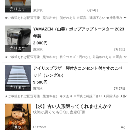
売ります
東京駅
7月24日
★ご希望あれば配送可能（別途料金） 剥がれあり ※写真ご確認下さい ★掃除済み 【商
福岡
福岡市
東京駅
オフィス用家具
キャスター
YAMAZEN（山善）ポップアップトースター 2023
年製
2,000円
売ります
東京駅
7月15日
★ご希望あれば配送可能（別途料金） 目立つキズ・汚れなし 外箱破れあり ※写真ご確認下さい
福岡
福岡市
東京駅
キッチン家電
アイリスプラザ 脚付きコンセント付きすのこベ
ッド（シングル）
9,500円
売ります
東京駅
7月27日
★ご希望あれば配送可能（別途料金） キズあり ※写真ご確認下さい ★掃除済み ★動作確
福岡
福岡市
東京駅
ベッド
コンセント
【求】古い人形譲ってくれませんか？
状態が悪くてもOK🙆‍♀️査定0円‼️
COYASH
Ad