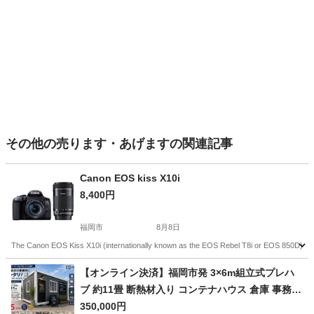
その他の売ります・あげますの関連記事
Canon EOS kiss X10i
8,400円
福岡市
8月8日
The Canon EOS Kiss X10i (internationally known as the EOS Rebel T8i or EOS 850D) is an e
福岡
福岡市
その他
【オンライン決済】福岡市発 3×6m組立式プレハ
ブ 約11畳 断熱材入り コンテナハウス 倉庫 事務所
店舗 プレハブ
350,000円