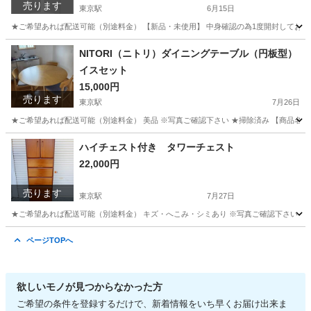
売ります
東京駅
6月15日
★ご希望あれば配送可能（別途料金） 【新品・未使用】 中身確認の為1度開封しております。
福岡
福岡市
東京駅
季節、空調家電
サーキュレーター
NITORI（ニトリ）ダイニングテーブル（円板型）
イスセット
15,000円
売ります
東京駅
7月26日
★ご希望あれば配送可能（別途料金） 美品 ※写真ご確認下さい ★掃除済み 【商品名】 
福岡
福岡市
東京駅
テーブル
イス
ハイチェスト付き タワーチェスト
22,000円
売ります
東京駅
7月27日
★ご希望あれば配送可能（別途料金） キズ・へこみ・シミあり ※写真ご確認下さい 【商
福岡
福岡市
東京駅
収納家具
ページTOPへ
欲しいモノが見つからなかった方
ご希望の条件を登録するだけで、新着情報をいち早くお届け出来ま