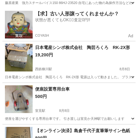
藤原産業 強力スチールバイス150 86HJ-23520 自宅にあった物の為操作方法など
福岡
柳川市
西鉄柳川駅
その他
【求】古い人形譲ってくれませんか？
状態が悪くてもOK🙆‍♀️査定0円‼️
COYASH
Ad
日本電産シンポ株式会社 陶芸ろくろ RK-2X形
19,200円
西鉄柳川駅
8月8日
日本電産シンポ株式会社 陶芸ろくろ RK-2X形 電源は入って動きました。 プラス
福岡
柳川市
西鉄柳川駅
その他
便座設置専用台車
500円
室見駅
8月8日
便座を運びやすくする専用台車です。 引き渡しは室見か天神駅でお願いします
福岡
福岡市
室見駅
その他
【オンライン決済】島倉千代子直筆筆サイン色紙