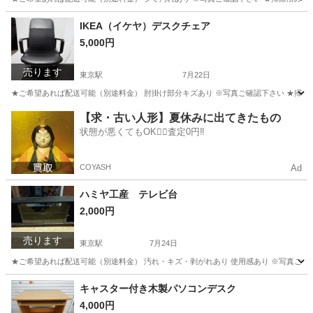
福岡
福岡市
東京駅
テーブル
IKEA（イケヤ）デスクチェア
5,000円
売ります
東京駅
7月22日
★ご希望あれば配送可能（別途料金） 肘掛け部分キズあり ※写真ご確認下さい ★掃除済み 【
福岡
福岡市
東京駅
オフィス用家具
イケヤ
【求・古い人形】夏休みに出てきたもの
状態が悪くてもOK🙆‍♀️査定0円‼️
COYASH
Ad
ハミヤ工産 テレビ台
2,000円
売ります
東京駅
7月24日
★ご希望あれば配送可能（別途料金） 汚れ・キズ・剥がれあり 使用感あり ※写真ご確認下さい 
福岡
福岡市
東京駅
収納家具
キャスター付き木製パソコンデスク
4,000円