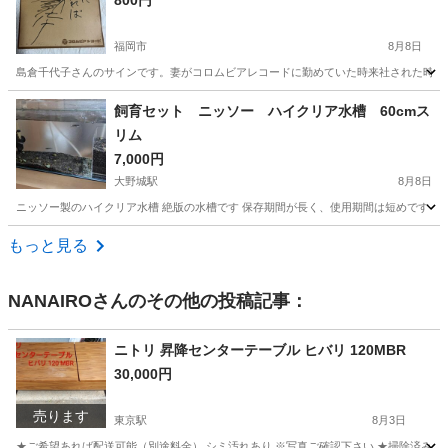
800円
福岡市
8月8日
島倉千代子さんのサインです。妻がコロムビアレコードに勤めていた時来社された時に
福岡
福岡市
その他
サイン色紙
飼育セット ニッソー ハイクリア水槽 60cmス
リム
7,000円
大野城駅
8月8日
ニッソー製のハイクリア水槽 絶版の水槽です 保存期間が長く、使用期間は短めです サイズ
福岡
春日市
大野城駅
その他
水槽
もっと見る
NANAIRO
さんのその他の投稿記事：
ニトリ 昇降センターテーブル ヒバリ 120MBR
30,000円
売ります
東京駅
8月3日
★ご希望あれば配送可能（別途料金） シミ汚れあり ※写真ご確認下さい ★掃除済み ★動作確