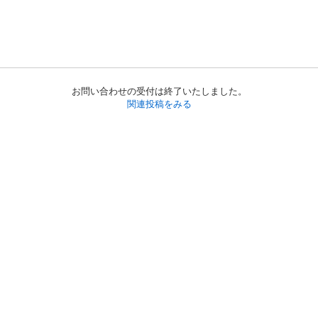
お問い合わせの受付は終了いたしました。
関連投稿をみる
初めての方へ
利用規約
プライバシーポリシー
プライバシー・ステートメント
健全化に資する運用方針
お問い合わせ
運営会社
サイトマップ
ご利用ガイド
フリーワードで探す
PC版で表示
都道府県選択