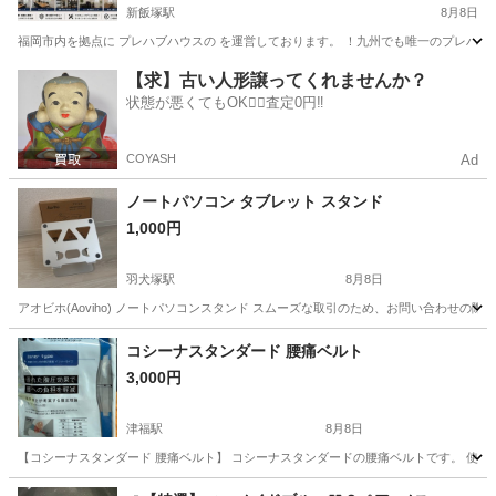
新飯塚駅
8月8日
福岡市内を拠点に プレハブハウスの を運営しております。 ！九州でも唯一のプレハブの専門
福岡
飯塚市
新飯塚駅
その他
【求】古い人形譲ってくれませんか？
状態が悪くてもOK🙆‍♀️査定0円‼️
COYASH
Ad
ノートパソコン タブレット スタンド
1,000円
羽犬塚駅
8月8日
アオビホ(Aoviho) ノートパソコンスタンド スムーズな取引のため、お問い合わせの際
福岡
筑後市
羽犬塚駅
その他
コシーナスタンダード 腰痛ベルト
3,000円
津福駅
8月8日
【コシーナスタンダード 腰痛ベルト】 コシーナスタンダードの腰痛ベルトです。 使用しなく
福岡
久留米市
津福駅
その他