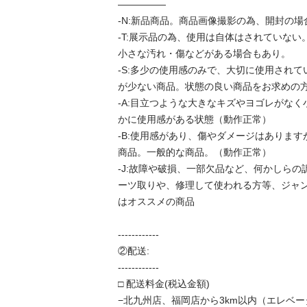
―――――

-N:新品商品。商品画像撮影の為、開封の場
-T:展示品の為、使用は自体はされていな
小さな汚れ・傷などがある場合もあり。

-S:多少の使用感のみで、大切に使用され
が少ない商品。状態の良い商品をお求めの方
-A:目立つような大きなキズやヨゴレがな
かに使用感がある状態（動作正常）

-B:使用感があり、傷やダメージはありま
商品。一般的な商品。（動作正常）

-J:故障や破損、一部欠品など、何かしら
ーツ取りや、修理して使われる方等、ジャ
はオススメの商品

------------

②配送:

------------

□ 配送料金(税込金額)

−北九州店、福岡店から3km以内（エレベー