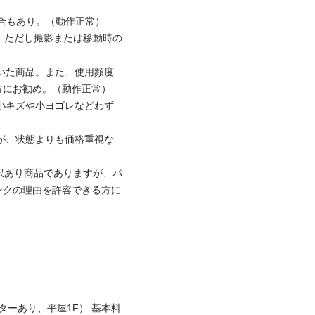
合もあり。（動作正常）

い。ただし撮影または移動時の
ていた商品。また、使用頻度
にお勧め。（動作正常）

く小キズや小ヨゴレなどわず
すが、状態よりも価格重視な
の訳あり商品でありますが、パ
ンクの理由を許容できる方に
ターあり、平屋1F）:基本料