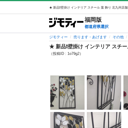
福岡
版
都道府県選択
ジモティー
売ります・あげます
その他
★ 新品❗️壁掛け インテリア スチ
（投稿ID : 1o79g2）