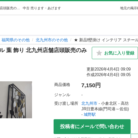
★ 新品❗️壁掛け インテリア スチール 葉 飾り 北九州店舗店頭販売のみ (オールモストニュー) 城野のその他の中古あげます・譲ります｜ジモティーで不用品の処分
中古
売ります・あげます
地元の掲示
福岡県のその他
北九州市のその他
★ 新品❗️壁掛け インテリア スチー
ール 葉 飾り 北九州店舗店頭販売のみ
お気に入り登録
更新
2026年4月4日 09:09
作成
2026年4月4日 09:05
商品価格
7,150円
ジャンル
-
受け渡し場所
北九州市
 - 小倉北区
 - 高坊
JR日豊本線(門司港～佐伯) 
- 
城野駅
投稿者にメールで問い合わせ