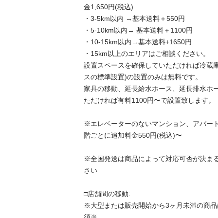
金1,650円(税込)

・3-5km以内 →基本送料＋550円

・5-10km以内→ 基本送料＋1100円

・10-15km以内→基本送料+1650円

・15km以上のエリアはご相談ください。

設置スペースを確保していただければ冷蔵庫
スの標準設置)の設置のみは無料です。

家具の移動、延長給水ホース、延長排水ホ
ただければ有料1100円〜で設置致します。

※エレベーターのないマンション、アパート
階ごとに追加料金550円(税込)〜

※全国発送は商品によって対応可否が決ま
さい

□店舗間の移動:

※大型または販売開始から3ヶ月未満の商
須※
