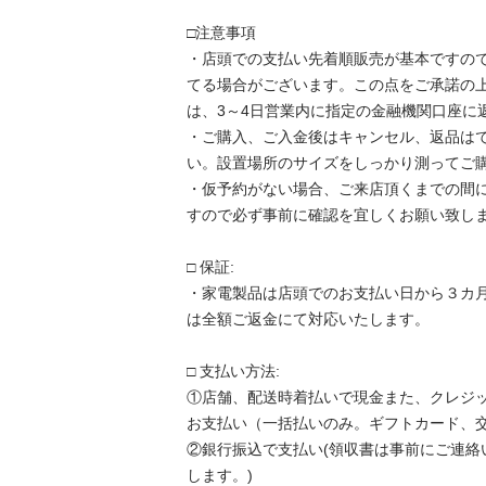
□注意事項

・店頭での支払い先着順販売が基本ですの
てる場合がございます。この点をご承諾の
は、3～4日営業内に指定の金融機関口座に返
・ご購入、ご入金後はキャンセル、返品は
い。設置場所のサイズをしっかり測ってご購
・仮予約がない場合、ご来店頂くまでの間
すので必ず事前に確認を宜しくお願い致しま
□ 保証:

・家電製品は店頭でのお支払い日から３カ
は全額ご返金にて対応いたします。

□ 支払い方法:

①店舗、配送時着払いで現金また、クレジ
お支払い（一括払いのみ。ギフトカード、交
②銀行振込で支払い(領収書は事前にご連絡
します。)
