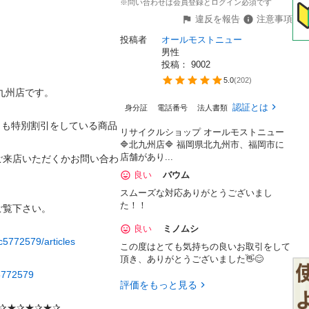
※問い合わせは会員登録とログイン必須です
違反を報告
注意事項
投稿者
オールモストニュー
男性
投稿： 
9002
5.0
(
202
)
州店です。

認証とは
身分証
電話番号
法人書類
りも特別割引をしている商品
リサイクルショップ オールモストニュー
🔷北九州店🔷 福岡県北九州市、福岡市に
店舗があり...
ご来店いただくかお問い合わ
良い
バウム
スムーズな対応ありがとうございまし
た！！
覧下さい。

良い
ミノムシ
c5772579/articles
この度はとても気持ちの良いお取引をして
頂き、ありがとうございました👋😊
c5772579
評価をもっと見る
✰★✰★✰★✰
