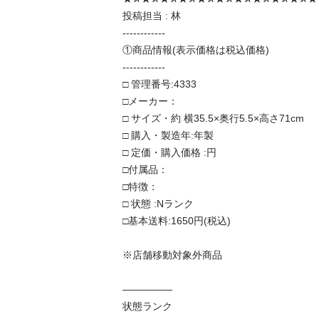
投稿担当 : 林

------------

①商品情報(表示価格は税込価格)

------------

□ 管理番号:4333

□メーカー：

□ サイズ・約 横35.5×奥行5.5×高さ71cm

□ 購入・製造年:年製

□ 定価・購入価格 :円

□付属品：

□特徴：

□ 状態 :Nランク

□基本送料:1650円(税込)

※店舗移動対象外商品

―――――

状態ランク
