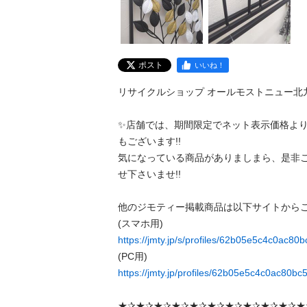
ポスト
いいね！
リサイクルショップ オールモストニュー北九
✨️店舗では、期間限定でネット表示価格よ
もございます!!

気になっている商品がありましまら、是非
せ下さいませ!!

他のジモティー掲載商品は以下サイトからご
https://jmty.jp/s/profiles/62b05e5c4c0ac80b
https://jmty.jp/profiles/62b05e5c4c0ac80b
★✰★✰★✰★✰★✰★✰★✰★✰★✰★✰★