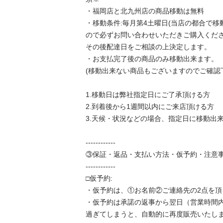
・福岡店と北九州店の商品移動は無料

・移動条件:毎月第4土曜日(当店の都合で
ので必ずお問い合わせいただきご購入くださ
その後配達日をご相談の上決定します。

・お支払完了後の商品のみ移動出来ます。

(移動出来ない商品もございますのでご確認下
1.移動日は弊社指定日にご了承頂ける方

2.到着後から1週間以内にご来店頂ける方

3.天候・状況などの場合、指定日に移動出来
------------

③保証・返品・支払い方法・仮予約・注意事
------------

□仮予約:

・仮予約は、①お名前②ご連絡先の2点を頂
・仮予約は承諾の返事から翌日（営業時間
過ぎてしまうと、自動的に再度販売いたしま