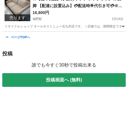
脚 【配達に設置込み】💳配送時🌟代引き可💳※現
金、クレジット、スマホ決済対応※
16,800円
売ります
城野駅
5月24日
リサイクルショップ オールモストニュー北九州店です。 ✨️店舗では、期間限定でネット
福岡
北九州市
城野駅
ソファ
商品
ページTOPへ
投稿
誰でも今すぐ30秒で投稿出来る
投稿画面へ (無料)