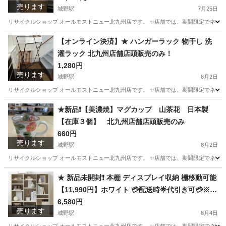
売ります
城野駅
7月25日
リサイクルショップ オールモストニュー北九州店です。 ✨️店舗では、期間限定でネット
福岡
北九州市
城野駅
収納家具
商品
【オンライン決済】★ ハンガーラック 物干し 洗
濯ラック 北九州店舗店頭販売のみ！
1,280円
売ります
城野駅
8月2日
リサイクルショップ オールモストニュー北九州店です。 ✨️店舗では、期間限定でネット
福岡
北九州市
城野駅
洗濯用品
商品
★新品❗️【美濃焼】マグカップ 山茶花 日本製
【在庫３個】 北九州店舗店頭販売のみ
660円
売ります
城野駅
8月2日
リサイクルショップ オールモストニュー北九州店です。 ✨️店舗では、期間限定でネット
福岡
北九州市
城野駅
食器
商品
★ 新品未開封❗️ 本棚 ディスプレイ収納 棚移動可能
【11,990円】ホワイト 💳配送時🌟代引き可💳※現
金、クレジット、スマホ決済対応※
6,580円
売ります
城野駅
8月4日