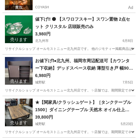
COYASH
Ad
値下げ‼️ ⚫️ 【スワロフスキー】スワン置物 2点セ
ット クリスタル 店頭販売のみ
3,980円
売ります
北九州市
6月8日
リサイクルショップ オールモストニュー北九州店です。 他のジモティー掲載商品は以下サイトからご覧下さい。 (ス
福岡
北九州市
その他
仮予約
お値下げ❗️●北九州、福岡市周辺配送可【カウンタ
ー下収納】デッドスペース収納 薄型引き戸 幅90c
m 【配達に設置込み】💳自社配送時🌟代引き可💳
6,980円
売ります
※現金、クレジット、スマホ決済対応※ 【配達は
城野駅
7月5日
要決済前問い合わせ】
リサイクルショップ オールモストニュー北九州店です。 ✨️店舗では、期間限定でネット
福岡
北九州市
城野駅
収納家具
商品
★【関家具/クラッシュゲート】［タンクテーブル
1500］ダイニングテーブル 天然木 オイル仕上げ
【99,000円で購入】【配達に設置込み】💳配送時
39,800円
売ります
🌟代引き可💳※現金、クレジット、スマホ決済対
城野駅
5月23日
応※
リサイクルショップ オールモストニュー北九州店です。 ✨️店舗では、期間限定でネット