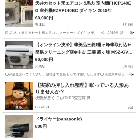
佐賀
伊万里市
東山代駅
その他
天井カセット形エアコン 5馬力 室内機FHCP140E
G 室外機RZRP140BC ダイキン 2019年
60,000円
豊津駅
8月6日
商 品 名 ：天井カセット形エアコン メーカー：ダイキン 年 式：2019年 型 番：室内機 FHCP
福岡
京都郡
豊津駅
季節、空調家電
【オンライン決済】🔴美品三菱❗️霧ヶ峰🔴取付込✨️
簡易クリーニング済❄️中古 三菱 霧ヶ峰 MSZ-GV22
23-W 2023年式 100V 15A 主に6畳～ 中古品 ●安
60,000円
心保証1年付き（ガス漏れ、水漏れ、取付不良）✨
大橋駅
8月6日
損害賠償保証で安全✅国家資格保有者が安全作業
⭕️評価見比べてください、最後まで責任もって作業いたします⭕️ ⚠️注意事項⚠️ ・写
します🎖️
福岡
福岡市
大橋駅
季節、空調家電
霧ヶ峰
【実家の押し入れ整理】眠っている人形あ
りませんか？
状態が悪くてもOK🙆‍♀️査定0円‼️
COYASH
Ad
ドライヤー(panasonic)
800円