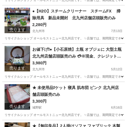
リサイクルショップ オールモストニュー北九州店です。 ✨️店舗では、期間限定でネット
福岡
北九州市
城野駅
収納家具
商品
●【H2O】スチームクリーナー スチームFX 掃
除用具 新品未開封 北九州店舗店頭販売のみ
2,280円
売ります
北九州市
7月13日
リサイクルショップ オールモストニュー北九州店です。 ✨️店舗では、期間限定でネット
福岡
北九州市
掃除用具
商品
お値下げ❗️●【小石原焼】土瓶 オブジェに 大型土瓶
北九州店舗店頭販売のみ 💳※現金、クレジット、
スマホ決済対応※
3,980円
売ります
北九州市
5月12日
リサイクルショップ オールモストニュー北九州店です。 ✨️店舗では、期間限定でネット
福岡
北九州市
インテリア雑貨/小物
商品
★ 未使用品❗️ケット 寝具 肌布団 ピンク 北九州店
舗店頭販売のみ
3,300円
売ります
城野駅
6月16日
リサイクルショップ オールモストニュー北九州店です。 ✨️店舗では、期間限定でネット
福岡
北九州市
城野駅
寝具
商品
★【無印良品】2人掛けソファ ファブリック 木製