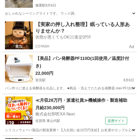
篠栗駅
8月6日
おしゃれなシーリングライトです。 ウッド調。
福岡
糟屋郡
篠栗駅
その他
【実家の押し入れ整理】眠っている人形あ
りませんか？
状態が悪くてもOK🙆‍♀️査定0円‼️
COYASH
Ad
【美品】パン発酵器PF110D(1回使用／温度計付
き)
22,000円
室見駅
8月6日
パン作りに使える発酵器を出品します。 ■商品 ・洗えてたためる発酵器 mini PF11
福岡
福岡市
室見駅
キッチン家電
温度計
≪月収28万円・派遣社員≫機械操作・製造補助
月給230,000円
株式会社BREXA Next
佐賀県 東山代駅
提携サイト
シリコンウェーハ製品の製造業務！【入社祝い金10万円支給】お友達やカップルとの応募