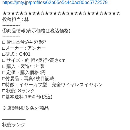
https://jmty.jp/profiles/62b05e5c4c0ac80bc5772579
★✰★✰★✰★✰★✰★✰★✰★✰★✰★✰★✰★✰★✰★✰

投稿担当 : 林

------------

①商品情報(表示価格は税込価格)

------------

□ 管理番号:A4-57667 

□メーカー : アンカー

□型式：C401

□ サイズ・約 幅×奥行×高さcm

□ 購入・製造年:年製

□ 定価・購入価格 :円

□付属品：写真4枚目記載

□特徴：イヤーカフ型　完全ワイヤレスイヤホン

□ 状態 :Sランク

□基本送料:1650円(税込)

※店舗移動対象外商品

―――――

状態ランク
