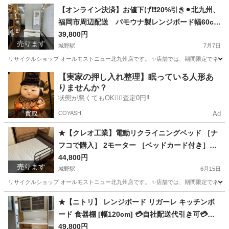
福岡
北九州市
城野駅
テーブル
商品
【オンライン決済】お値下げ❗️❗️20%引き⚫︎北九州、
福岡市周辺配送 パモウナ製レンジボード幅60cm
💳自社配送時🌟代引き可💳※現金、クレジット、
39,800円
売ります
城野駅
スマホ決済対応※ 【配達は要決済前問い合わせ】
7月7日
リサイクルショップ オールモストニュー北九州店です。 ✨️店舗では、期間限定でネット
福岡
北九州市
城野駅
収納家具
商品
【実家の押し入れ整理】眠っている人形あ
りませんか？
状態が悪くてもOK🙆‍♀️査定0円‼️
COYASH
Ad
★【クレオ工業】電動リクライニングベッド ［ナ
フコで購入］ 2モーター ［ベッドカード付き］
［AP2-221M-H］【3ヶ月保証】💳配送時🌟代引き
44,800円
売ります
可💳※現金、クレジット、スマホ決済対応※
城野駅
6月15日
リサイクルショップ オールモストニュー北九州店です。 ✨️店舗では、期間限定でネット
福岡
北九州市
城野駅
ベッド
商品
★【ニトリ】 レンジボード リガーレ キッチンボ
ード 食器棚 [幅120cm] 💳自社配送代引き可💳※
現金、クレジット、スマホ決済対応※
49,800円