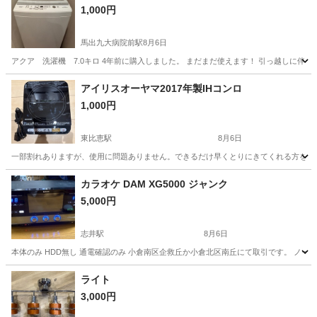
1,000円
馬出九大病院前駅
8月6日
アクア 洗濯機 7.0キロ 4年前に購入しました。 まだまだ使えます！ 引っ越しに伴い、
福岡
福岡市
馬出九大病院前駅
生活家電
アイリスオーヤマ2017年製IHコンロ
1,000円
東比恵駅
8月6日
一部割れありますが、使用に問題ありません。できるだけ早くとりにきてくれる方を優
福岡
福岡市
東比恵駅
キッチン家電
コンロ
カラオケ DAM XG5000 ジャンク
5,000円
志井駅
8月6日
本体のみ HDD無し 通電確認のみ 小倉南区企救丘か小倉北区南丘にて取引です。 ノ
福岡
北九州市
志井駅
オーディオ
ライト
3,000円