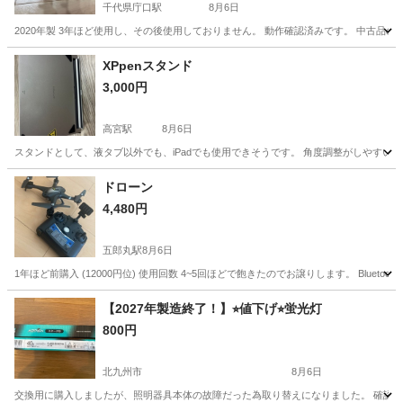
千代県庁口駅
8月6日
2020年製 3年ほど使用し、その後使用しておりません。 動作確認済みです。 中古
福岡
福岡市
千代県庁口駅
美容家電
XPpenスタンド
3,000円
高宮駅
8月6日
スタンドとして、液タブ以外でも、iPadでも使用できそうです。 角度調整がしやすいです。 https:/
福岡
福岡市
高宮駅
その他
ドローン
4,480円
五郎丸駅
8月6日
1年ほど前購入 (12000円位) 使用回数 4~5回ほどで飽きたのでお譲りします。 Blue
福岡
久留米市
五郎丸駅
その他
ドローン
【2027年製造終了！】⭐︎値下げ⭐︎蛍光灯
800円
北九州市
8月6日
交換用に購入しましたが、照明器具本体の故障だった為取り替えになりました。 確認用に1