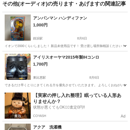
その他(オーディオ)の売ります・あげますの関連記事
アンパンマン ハンディファン
1,000円
姪浜駅
8月6日
イオンで2000くらいしました！ 新品未使用品です！ 受け渡し場所御相談ください！ 
福岡
福岡市
姪浜駅
生活家電
アンパンマン
アイリスオーヤマ2015年製IHコンロ
1,700円
東比恵駅
8月6日
できるだけ早くとりにきてくれる方を優先させていただきます。 よろしくおねがいし
福岡
福岡市
東比恵駅
キッチン家電
コンロ
【実家の押し入れ整理】眠っている人形あ
りませんか？
状態が悪くてもOK🙆‍♀️査定0円‼️
COYASH
Ad
アクア 洗濯機