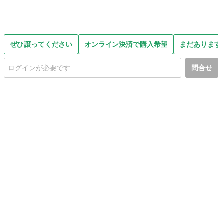
ぜひ譲ってください
オンライン決済で購入希望
まだあります
問合せ
初めての方へ
利用規約
プライバシーポリシー
プライバシー・ステートメント
健全化に資する運用方針
お問い合わせ
運営会社
サイトマップ
ご利用ガイド
フリーワードで探す
PC版で表示
都道府県選択