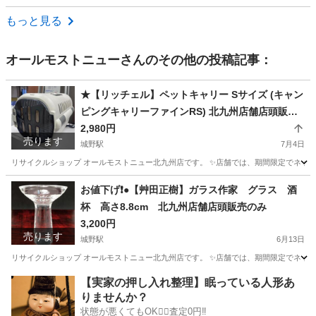
福岡
北九州市
生活家電
もっと見る
オールモストニュー
さんのその他の投稿記事：
★【リッチェル】ペットキャリー Sサイズ (キャン
ピングキャリーファインRS) 北九州店舗店頭販売
のみ
2,980円
売ります
城野駅
7月4日
リサイクルショップ オールモストニュー北九州店です。 ✨️店舗では、期間限定でネット
福岡
北九州市
城野駅
その他
商品
お値下げ❗️●【艸田正樹】ガラス作家 グラス 酒
杯 高さ8.8cm 北九州店舗店頭販売のみ
3,200円
売ります
城野駅
6月13日
リサイクルショップ オールモストニュー北九州店です。 ✨️店舗では、期間限定でネット
福岡
北九州市
城野駅
食器
商品
【実家の押し入れ整理】眠っている人形あ
りませんか？
状態が悪くてもOK🙆‍♀️査定0円‼️