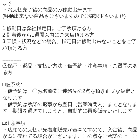
ます。

・お支払完了後の商品のみ移動出来ます。

(移動出来ない商品もございますのでご確認下さいませ)

1.移動日は弊社指定日にご了承頂ける方

2.到着後から1週間以内にご来店頂ける方

3.天候・状況などの場合、指定日に移動出来ないことをご了
承頂ける方

------------

③保証・返品・支払い方法・仮予約・注意事項・ご質問のあ
る方:

------------

□仮予約:

・仮予約は、①お名前②ご連絡先の2点を頂き正式な決定と
なります。

・仮予約は承諾の返事から翌日（営業時間内）までとなりま
す。期限を過ぎてしまうと、自動的に再度販売いたします。

□注意事項

・店頭での支払い先着順販売が基本ですので、入金後、商品
が既に売れてる場合がございます。この点をご承諾の上、ご