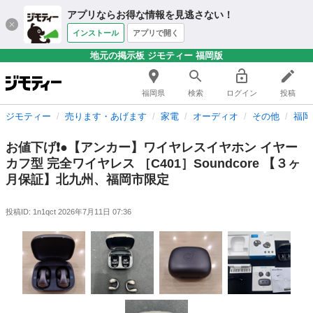
アプリならお得な情報を見逃さない！
インストール
アプリで開く
地元の掲示板 ジモティー 福岡版
福岡県
検索
ログイン
投稿
ジモティー
売ります・あげます
家電
オーディオ
その他
福岡
お値下げ❗️●【アンカー】ワイヤレスイヤホン イヤー
カフ型 完全ワイヤレス ［C401］Soundcore 【３ヶ
月保証】北九州、福岡市限定
投稿ID: 1n1qct
2026年7月11日 07:36