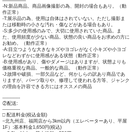
―――――

-N:新品商品。商品画像撮影の為、開封の場合もあり。（動
作正常）

-T:展示品の為、使用は自体はされていない。ただし撮影ま
たは移動時の小さな汚れ・傷などがある場合もあり。

-S:多少の使用感のみで、大切に使用されていた商品。ま
た、使用頻度が少ない商品。状態の良い商品をお求めの方に
お勧め。（動作正常）

-A:目立つような大きなキズやヨゴレがなく小キズや小ヨゴ
レなどわずかに使用感がある状態（動作正常）

-B:使用感があり、傷やダメージはありますが、状態よりも
価格重視な商品。一般的な商品。（動作正常）

-J:故障や破損、一部欠品など、何かしらの訳あり商品であ
りますが、パーツ取りや、修理して使われる方等、ジャンク
の理由を許容できる方にはオススメの商品

------------

②配送:

------------

□ 配送料金(税込金額)

−北九州店、福岡店から3km以内（エレベーターあり、平屋
1F）:基本料金1,650円(税込)
