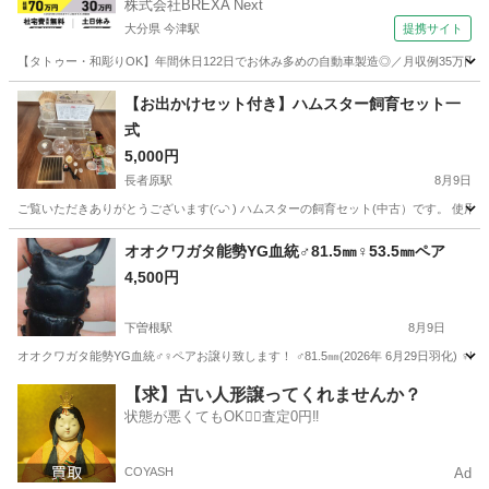
株式会社BREXA Next
大分県 今津駅
提携サイト
【タトゥー・和彫りOK】年間休日122日でお休み多めの自動車製造◎／月収例35万円
大分
中津市
今津駅
その他
【お出かけセット付き】ハムスター飼育セット一
式
5,000円
長者原駅
8月9日
ご覧いただきありがとうございます(◜ᴗ◝ ) ハムスターの飼育セット(中古）です。 使用
福岡
糟屋郡
長者原駅
その他
オオクワガタ能勢YG血統♂81.5㎜♀53.5㎜ペア
4,500円
下曽根駅
8月9日
オオクワガタ能勢YG血統♂♀ペアお譲り致します！ ♂81.5㎜(2026年 6月29日羽化) ♀53.
福岡
北九州市
下曽根駅
その他
能勢
【求】古い人形譲ってくれませんか？
状態が悪くてもOK🙆‍♀️査定0円‼️
COYASH
Ad