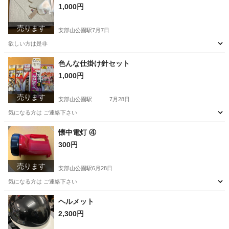
1,000円
売ります
安部山公園駅
7月7日
欲しい方は是非
福岡
北九州市
安部山公園駅
その他
色んな仕掛け針セット
1,000円
売ります
安部山公園駅
7月28日
気になる方は ご連絡下さい
福岡
北九州市
安部山公園駅
その他
セット
懐中電灯 ④
300円
売ります
安部山公園駅
6月28日
気になる方は ご連絡下さい
福岡
北九州市
安部山公園駅
防災、セキュリティ
懐中電灯
ヘルメット
2,300円