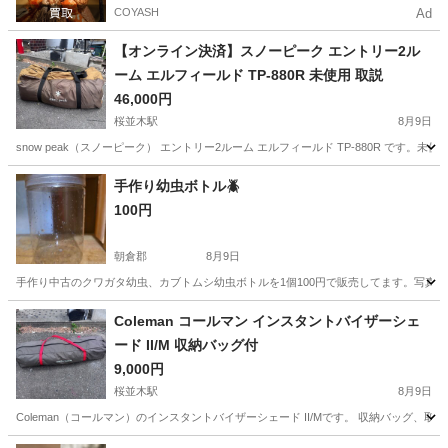
COYASH
Ad
【オンライン決済】スノーピーク エントリー2ル
ーム エルフィールド TP-880R 未使用 取説
46,000円
桜並木駅
8月9日
snow peak（スノーピーク） エントリー2ルーム エルフィールド TP-880R 
福岡
大野城市
桜並木駅
その他
手作り幼虫ボトル🪲
100円
朝倉郡
8月9日
手作り中古のクワガタ幼虫、カブトムシ幼虫ボトルを1個100円で販売してます。写真は水
福岡
朝倉郡
その他
Coleman コールマン インスタントバイザーシェ
ード II/M 収納バッグ付
9,000円
桜並木駅
8月9日
Coleman（コールマン）のインスタントバイザーシェード II/Mです。 収納バッ