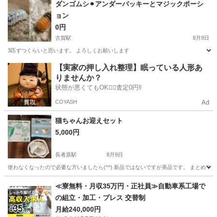
福岡
大野城市
桜並木駅
その他
ダンゴムシ⚫︎アンダーバッキーとマジックポーシ
ョン
0円
古賀駅
8月9日
3匹ずつくらいと思います。 よろしくお願いします
福岡
古賀市
古賀駅
その他
よろしくお願いします
【実家の押し入れ整理】眠っている人形あ
りませんか？
状態が悪くてもOK🙆‍♀️査定0円‼️
COYASH
Ad
猫ちゃんお迎えセット
5,000円
長者原駅
8月9日
使わなくなったので必要な方いましたら(^^) 新品ではないですが美品です。 まとめて３点
福岡
糟屋郡
長者原駅
その他
≪寮無料・月収35万円・正社員≫自動車系工場で
の組立・加工・プレス 交替制
月給240,000円