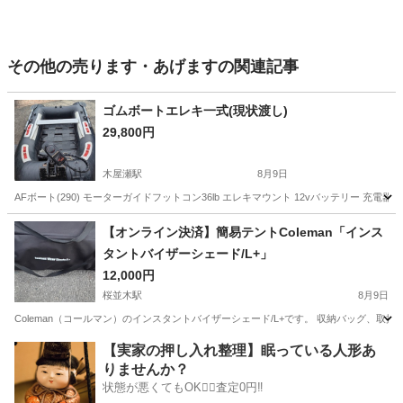
その他の売ります・あげますの関連記事
ゴムボートエレキ一式(現状渡し)
29,800円
木屋瀬駅
8月9日
AFボート(290) モーターガイドフットコン36lb エレキマウント 12vバッテリー 充電
福岡
北九州市
木屋瀬駅
その他
【オンライン決済】簡易テントColeman「インス
タントバイザーシェード/L+」
12,000円
桜並木駅
8月9日
Coleman（コールマン）のインスタントバイザーシェード/L+です。 収納バッグ、
福岡
大野城市
桜並木駅
その他
【実家の押し入れ整理】眠っている人形あ
りませんか？
インスタントバイザーシェード
状態が悪くてもOK🙆‍♀️査定0円‼️