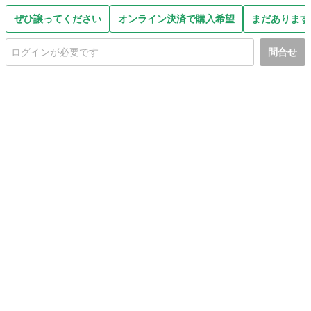
ぜひ譲ってください
オンライン決済で購入希望
まだあります
問合せ
初めての方へ
利用規約
プライバシーポリシー
プライバシー・ステートメント
健全化に資する運用方針
お問い合わせ
運営会社
サイトマップ
ご利用ガイド
フリーワードで探す
PC版で表示
都道府県選択
特定商取引法の表示
利用者情報の外部送信について
© 2011-
2026
Jmty, Inc.