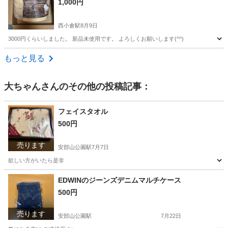
1,000円
西小倉駅
8月9日
3000円くらいしました。 新品未使用です。 よろしくお願いします(^^)
福岡
北九州市
西小倉駅
その他
もっと見る
大ちゃん
さんのその他の投稿記事：
フェイスタオル
500円
売ります
安部山公園駅
7月7日
欲しい方がいたら是非
福岡
北九州市
安部山公園駅
その他
タオル
EDWINのジーンズデニムマルチケース
500円
売ります
安部山公園駅
7月22日