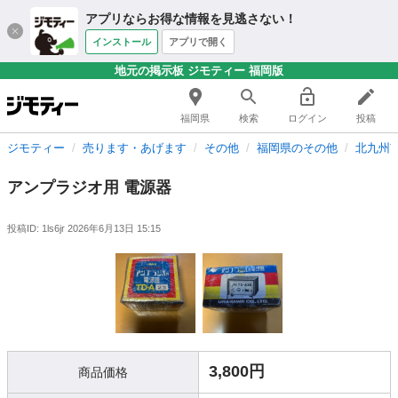
アプリならお得な情報を見逃さない！
インストール
アプリで開く
地元の掲示板 ジモティー 福岡版
福岡県
検索
ログイン
投稿
ジモティー
売ります・あげます
その他
福岡県のその他
北九州
アンプラジオ用 電源器
投稿ID: 1ls6jr
2026年6月13日 15:15
3,800円
商品価格