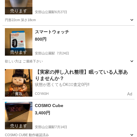
売ります
安部山公園駅
6月27日
円形22cm 深さ18cm
福岡
北九州市
安部山公園駅
調理器具
円形
スマートウォッチ
800円
売ります
安部山公園駅
7月24日
欲しい方は ご連絡下さい
福岡
北九州市
安部山公園駅
その他
スマートウォッチ
【実家の押し入れ整理】眠っている人形あ
りませんか？
状態が悪くてもOK🙆‍♀️査定0円‼️
COYASH
Ad
COSMO Cube
3,400円
売ります
安部山公園駅
7月14日
COSMO CUBE 動作確認済み