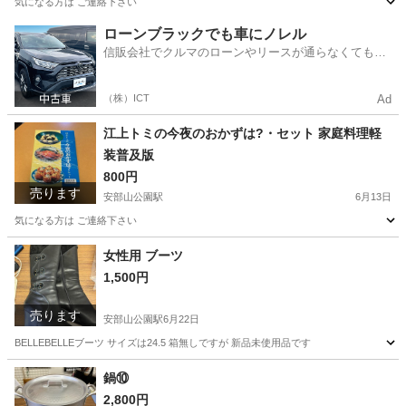
気になる方は ご連絡下さい
福岡
北九州市
安部山公園駅
小物
EDWIN
ローンブラックでも車にノレル
信販会社でクルマのローンやリースが通らなくてもク
ルマをご利用いただけるサービスがあります！
（株）ICT
Ad
江上トミの今夜のおかずは?・セット 家庭料理軽
装普及版
800円
売ります
安部山公園駅
6月13日
気になる方は ご連絡下さい
福岡
北九州市
安部山公園駅
その他
セット
女性用 ブーツ
1,500円
売ります
安部山公園駅
6月22日
BELLEBELLEブーツ サイズは24.5 箱無しですが 新品未使用品です
福岡
北九州市
安部山公園駅
靴
鍋⑩
2,800円