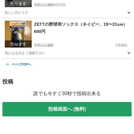
売ります
安部山公園駅
6月27日
欲しい方どうぞ
福岡
北九州市
安部山公園駅
その他
ヘルメット
ZETTの野球用ソックス（ネイビー、19〜21cm）
600円
売ります
安部山公園駅
7月28日
気になる方は ご連絡下さい
福岡
北九州市
安部山公園駅
野球
ZETT
ページTOPへ
投稿
誰でも今すぐ30秒で投稿出来る
投稿画面へ (無料)