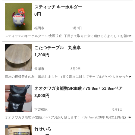
スティッチ キーホルダー
0円
福岡市
8月9日
スティッチのキーホルダー 中央区笹丘1丁目まで取りに来て頂ける方よろしくお願い致します
福岡
福岡市
その他
こたつテーブル 丸座卓
1,200円
飯塚市
8月9日
部屋の模様替えの為 出品しました (置く部屋に対してテーブルがやや大きかったので) 
福岡
飯塚市
その他
部屋
オオクワガタ能勢SR血統♂79.8㎜♀51.8㎜ペア
3,000円
下曽根駅
8月9日
オオクワガタ能勢SR血統♂♀ペアお譲り致します！ ♂89.7㎜(2026年 6月21日羽化) ♀51.8
福岡
北九州市
下曽根駅
その他
能勢
竹せいろ