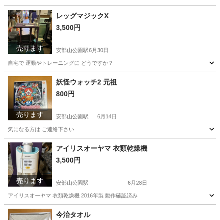
福岡
北九州市
安部山公園駅
オーディオ
Cube
レッグマジックX
3,500円
売ります
安部山公園駅
6月30日
自宅で 運動やトレーニングに どうですか？
福岡
北九州市
安部山公園駅
フィットネス、トレーニング
妖怪ウォッチ2 元祖
800円
レッグマジック
売ります
安部山公園駅
6月14日
気になる方は ご連絡下さい
福岡
北九州市
安部山公園駅
ポータブルゲーム
アイリスオーヤマ 衣類乾燥機
3,500円
妖怪ウォッチ2
売ります
安部山公園駅
6月28日
アイリスオーヤマ 衣類乾燥機 2016年製 動作確認済み
福岡
北九州市
安部山公園駅
生活家電
アイリスオーヤマ
今治タオル