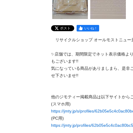
ポスト
いいね！
　リサイクルショップ オールモストニュー北
✨️店舗では、期間限定でネット表示価格よ
もございます!!

気になっている商品がありましまら、是非
せ下さいませ!!

他のジモティー掲載商品は以下サイトからご
https://jmty.jp/s/profiles/62b05e5c4c0ac80b
https://jmty.jp/profiles/62b05e5c4c0ac80b