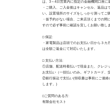
は、3～4日営業内に指定の金融機関口座に返
・ご購入、ご入金後はキャンセル、返品は
い。設置場所のサイズをしっかり測ってご購入
・仮予約がない場合、ご来店頂くまでの間
すので必ず事前に確認を宜しくお願い致します。
□ 保証:

・家電製品は店頭でのお支払い日から３カ
は全額ご返金にて対応いたします。

□ 支払い方法:

①店舗、配送時着払いで現金また、クレジ
お支払い（一括払いのみ。ギフトカード、交
②銀行振込で支払い(領収書は事前にご連絡
します。)

□ご質問のある方:

有限会社モスト
