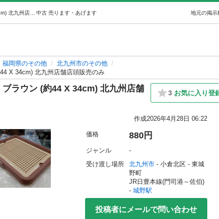
★【アドメイト】新品❗犬用トイレ ブラウン (約44 X 34cm) 北九州店舗店頭販売のみ (オールモストニュー) 城野のその他の中古あげます・譲ります｜ジモティーで不用品の処分
中古
売ります・あげます
地元の掲示
福岡県のその他
北九州市のその他
4 X 34cm) 北九州店舗店頭販売のみ
ウン (約44 X 34cm) 北九州店舗
3
お気に入り登
作成
2026年4月28日 06:22
価格
880円
ジャンル
-
受け渡し場所
北九州市
 - 小倉北区
 - 東城
野町
JR日豊本線(門司港～佐伯) 
- 
城野駅
投稿者にメールで問い合わせ