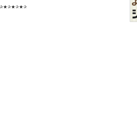
★✰★✰★✰
