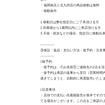
・福岡南店と北九州店の商品移動は無料

・移動条件:

1.移動日は弊社指定日にご了承頂ける方

2.到着後から1週間以内にご来店頂ける方

3.天候・状況などの場合、指定日に移動出来な
------------

③保証・返品・支払い方法・仮予約・注意事項
------------

□仮予約:

・仮予約は、①お名前②ご連絡先の2点を頂き
・仮予約は承諾の返事から翌日（営業時間
過ぎてしまうと、自動的に再度販売いたします。
□注意事項

・店頭での支払い先着順販売が基本ですの
てる場合がございます。この点をご承諾の