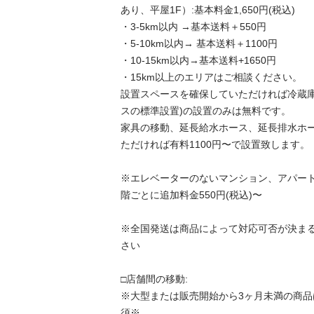
あり、平屋1F）:基本料金1,650円(税込)

・3-5km以内 →基本送料＋550円

・5-10km以内→ 基本送料＋1100円

・10-15km以内→基本送料+1650円

・15km以上のエリアはご相談ください。

設置スペースを確保していただければ冷蔵庫
スの標準設置)の設置のみは無料です。

家具の移動、延長給水ホース、延長排水ホ
ただければ有料1100円〜で設置致します。

※エレベーターのないマンション、アパート
階ごとに追加料金550円(税込)〜

※全国発送は商品によって対応可否が決ま
さい

□店舗間の移動:

※大型または販売開始から3ヶ月未満の商
須※
