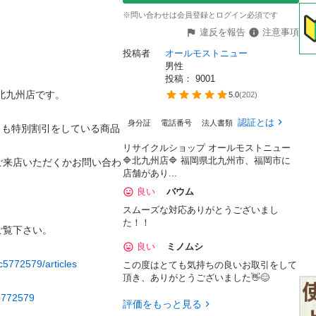
※問い合わせは会員登録とログイン必須です
違反を報告
注意事項
投稿者
オールモストニュー
男性
投稿： 
9001
九州店です。

5.0
(
202
)
認証とは
身分証
電話番号
法人書類
りも特別割引をしている商品
リサイクルショップ オールモストニュー
🔷北九州店🔷 福岡県北九州市、福岡市に
ご来店いただくかお問い合わ
店舗があり...
良い
バウム
スムーズな対応ありがとうございまし
た！！
覧下さい。

良い
ミノムシ
c5772579/articles
この度はとても気持ちの良いお取引をして
頂き、ありがとうございました👋😊
c5772579
評価をもっと見る