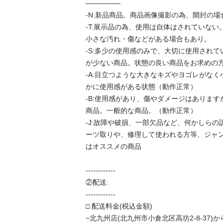
―――――

-N:新品商品。商品画像撮影の為、開封の場合
-T:展示品の為、使用は自体はされていな
小さな汚れ・傷などがある場合もあり。

-S:多少の使用感のみで、大切に使用され
が少ない商品。状態の良い商品をお求めの方
-A:目立つような大きなキズやヨゴレがな
かに使用感がある状態（動作正常）

-B:使用感があり、傷やダメージはありま
商品。一般的な商品。（動作正常）

-J:故障や破損、一部欠品など、何かしら
ーツ取りや、修理して使われる方等、ジャ
はオススメの商品

------------

②配送:

------------

□ 配送料金(税込金額)

−北九州店(北九州市小倉北区高坊2-8-37)