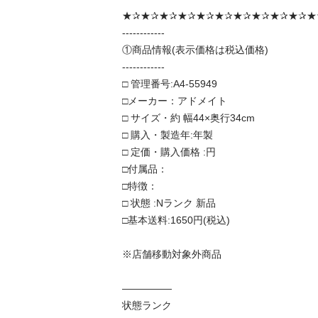
★✰★✰★✰★✰★✰★✰★✰★✰★✰★✰★✰
------------

①商品情報(表示価格は税込価格)

------------

□ 管理番号:A4-55949

□メーカー：アドメイト

□ サイズ・約 幅44×奥行34cm

□ 購入・製造年:年製

□ 定価・購入価格 :円

□付属品：

□特徴：

□ 状態 :Nランク 新品

□基本送料:1650円(税込)

※店舗移動対象外商品

―――――

状態ランク
