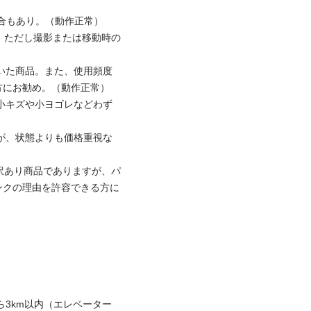
もあり。（動作正常）

い。ただし撮影または移動時の
ていた商品。また、使用頻度
にお勧め。（動作正常）

く小キズや小ヨゴレなどわず
すが、状態よりも価格重視な
の訳あり商品でありますが、パ
ンクの理由を許容できる方に
から3km以内（エレベーター