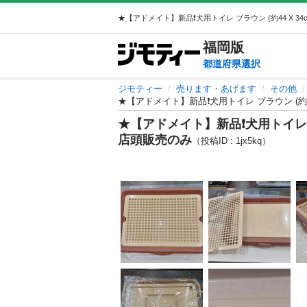
福岡
版
都道府県選択
ジモティー
売ります・あげます
その他
★【アドメイト】新品❗犬用トイレ ブラウン (約4
★【アドメイト】新品❗犬用トイレ ブラ
店頭販売のみ
（投稿ID : 1jx5kq）