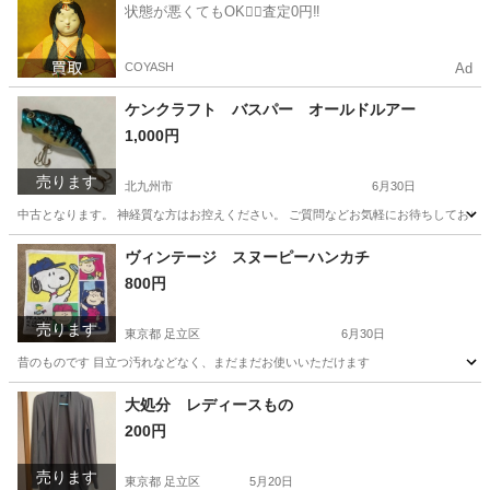
状態が悪くてもOK🙆‍♀️査定0円‼️
COYASH
Ad
ケンクラフト バスパー オールドルアー
1,000円
売ります
北九州市
6月30日
中古となります。 神経質な方はお控えください。 ご質問などお気軽にお待ちしてお
福岡
北九州市
その他
オールドルアー
ヴィンテージ スヌーピーハンカチ
800円
売ります
東京都 足立区
6月30日
昔のものです 目立つ汚れなどなく、まだまだお使いいただけます
東京
足立区
生活雑貨
ヴィンテージ
大処分 レディースもの
200円
売ります
東京都 足立区
5月20日