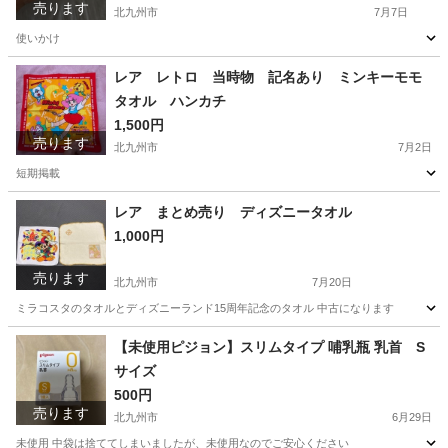
売ります
北九州市
7月7日
使いかけ
福岡
北九州市
生活雑貨
ダンボ
レア レトロ 当時物 記名あり ミンキーモモ
タオル ハンカチ
1,500円
売ります
北九州市
7月2日
短期掲載
福岡
北九州市
生活雑貨
タオル
レア まとめ売り ディズニータオル
1,000円
売ります
北九州市
7月20日
ミラコスタのタオルとディズニーランド15周年記念のタオル 中古になります
福岡
北九州市
生活雑貨
タオル
【未使用ピジョン】スリムタイプ 哺乳瓶 乳首 S
サイズ
500円
売ります
北九州市
6月29日
未使用 中袋は捨ててしまいましたが、未使用なのでご安心ください