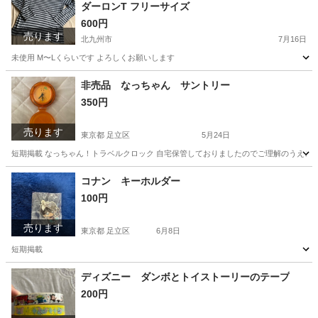
ダーロンT フリーサイズ
600円
売ります
北九州市
7月16日
未使用 M〜Lくらいです よろしくお願いします
福岡
北九州市
服/ファッション
よろしくお願いします
非売品 なっちゃん サントリー
350円
売ります
東京都 足立区
5月24日
短期掲載 なっちゃん！トラベルクロック 自宅保管しておりましたのでご理解のうえご
東京
足立区
生活雑貨
サントリー
コナン キーホルダー
100円
売ります
東京都 足立区
6月8日
短期掲載
東京
足立区
生活雑貨
キーホルダー
ディズニー ダンボとトイストーリーのテープ
200円