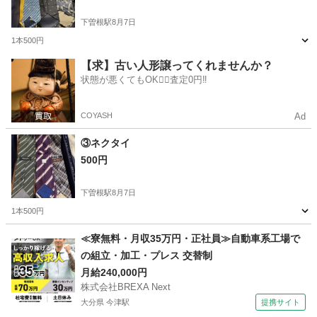
下曽根駅
8月7日
1本500円
福岡
北九州市
下曽根駅
小物
【求】古い人形譲ってくれませんか？
状態が悪くてもOK🙆‍♀️査定0円‼️
COYASH
Ad
③ネクタイ
500円
下曽根駅
8月7日
1本500円
福岡
北九州市
下曽根駅
小物
≪寮無料・月収35万円・正社員≫自動車系工場で
の組立・加工・プレス 交替制
月給240,000円
株式会社BREXA Next
大分県 今津駅
提携サイト