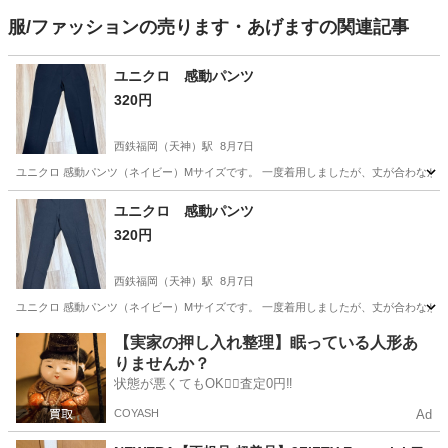
服/ファッションの売ります・あげますの関連記事
ユニクロ 感動パンツ
320円
西鉄福岡（天神）駅
8月7日
ユニクロ 感動パンツ（ネイビー）Mサイズです。 一度着用しましたが、丈が合わなかっ
福岡
福岡市
西鉄福岡（天神）駅
パンツ
ユニクロ
ユニクロ 感動パンツ
320円
西鉄福岡（天神）駅
8月7日
ユニクロ 感動パンツ（ネイビー）Mサイズです。 一度着用しましたが、丈が合わなかっ
福岡
福岡市
西鉄福岡（天神）駅
パンツ
ユニクロ
【実家の押し入れ整理】眠っている人形あ
りませんか？
状態が悪くてもOK🙆‍♀️査定0円‼️
COYASH
Ad