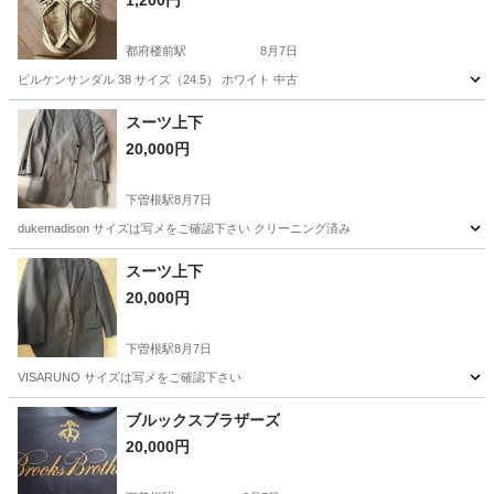
1,200円
都府楼前駅
8月7日
ビルケンサンダル 38 サイズ（24.5） ホワイト 中古
福岡
太宰府市
都府楼前駅
服/ファッション
ビルケン
スーツ上下
20,000円
下曽根駅
8月7日
dukemadison サイズは写メをご確認下さい クリーニング済み
福岡
北九州市
下曽根駅
スーツ
写メ
スーツ上下
20,000円
下曽根駅
8月7日
VISARUNO サイズは写メをご確認下さい
福岡
北九州市
下曽根駅
スーツ
VISARUNO
ブルックスブラザーズ
20,000円