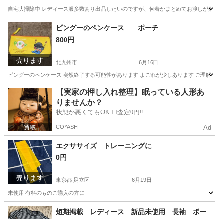
自宅大掃除中 レディース服多数あり出品したいのですが、何着かまとめてお渡しが楽なので
東京
足立区
服/ファッション
場所
ピングーのペンケース ポーチ
800円
売ります
北九州市
6月16日
ピングーのペンケース 突然終了する可能性があります よごれが少しあります ご理解
福岡
北九州市
生活雑貨
ピングー
【実家の押し入れ整理】眠っている人形あ
りませんか？
状態が悪くてもOK🙆‍♀️査定0円‼️
COYASH
Ad
エクササイズ トレーニングに
0円
売ります
東京都 足立区
6月19日
未使用 有料のものご購入の方に
東京
足立区
スポーツ
短期掲載 レディース 新品未使用 長袖 ボー