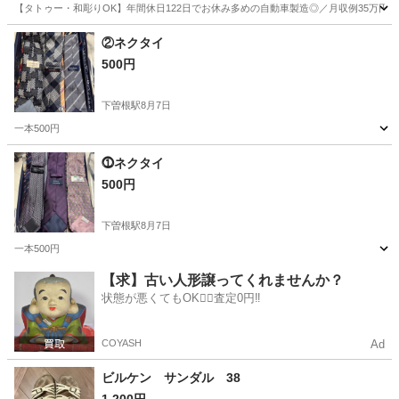
【タトゥー・和彫りOK】年間休日122日でお休み多めの自動車製造◎／月収例35万円
大分
中津市
今津駅
その他
②ネクタイ
500円
下曽根駅
8月7日
一本500円
福岡
北九州市
下曽根駅
小物
⓵ネクタイ
500円
下曽根駅
8月7日
一本500円
福岡
北九州市
下曽根駅
小物
【求】古い人形譲ってくれませんか？
状態が悪くてもOK🙆‍♀️査定0円‼️
COYASH
Ad
ビルケン サンダル 38