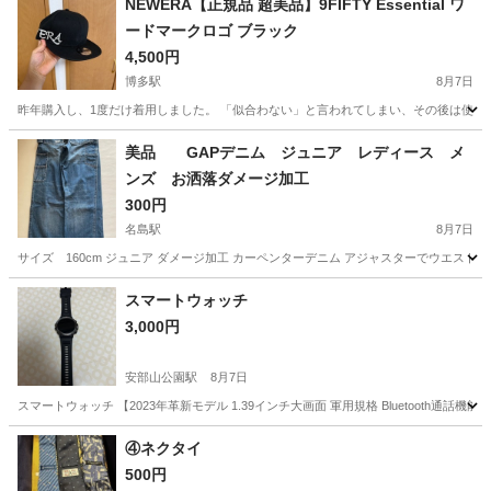
NEWERA【正規品 超美品】9FIFTY Essential ワ
ードマークロゴ ブラック
4,500円
博多駅
8月7日
昨年購入し、1度だけ着用しました。 「似合わない」と言われてしまい、その後は使用す
福岡
福岡市
博多駅
小物
美品 GAPデニム ジュニア レディース メ
ンズ お洒落ダメージ加工
300円
名島駅
8月7日
サイズ 160cm ジュニア ダメージ加工 カーペンターデニム アジャスターでウエス
福岡
福岡市
名島駅
パンツ
スマートウォッチ
3,000円
安部山公園駅
8月7日
スマートウォッチ 【2023年革新モデル 1.39インチ大画面 軍用規格 Bluetooth通
福岡
北九州市
安部山公園駅
アクセサリー
④ネクタイ
500円
スマートウォッチ