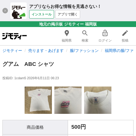
アプリならお得な情報を見逃さない！
インストール
アプリで開く
地元の掲示板 ジモティー 福岡版
福岡県
検索
ログイン
投稿
ジモティー
売ります・あげます
服/ファッション
福岡県の服/ファ
グアム ABC シャツ
投稿ID: 1cdam5
2026年6月11日 06:23
500円
商品価格