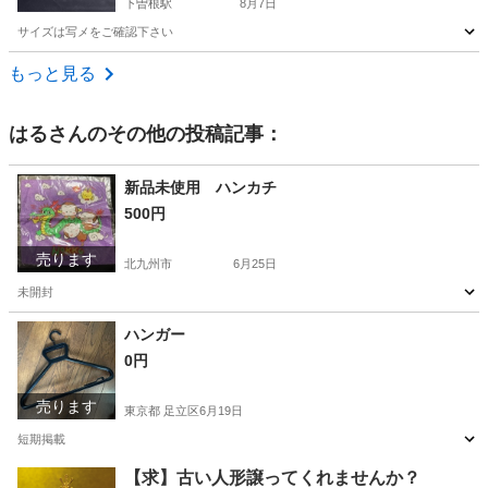
下曽根駅
8月7日
サイズは写メをご確認下さい
福岡
北九州市
下曽根駅
スーツ
もっと見る
はる
さんのその他の投稿記事：
新品未使用 ハンカチ
500円
売ります
北九州市
6月25日
未開封
福岡
北九州市
生活雑貨
ハンガー
0円
売ります
東京都 足立区
6月19日
短期掲載
東京
足立区
洗濯用品
【求】古い人形譲ってくれませんか？