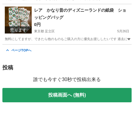
福岡
北九州市
子供用品
ピジョン
レア かなり昔のディズニーランドの紙袋 ショ
ッピングバッグ
0円
売ります
東京都 足立区
5月26日
無料にしてますが、できたら他のものもご購入の方に優先お渡ししたいです 過去にや
東京
足立区
生活雑貨
紙袋
ページTOPへ
投稿
誰でも今すぐ30秒で投稿出来る
投稿画面へ (無料)