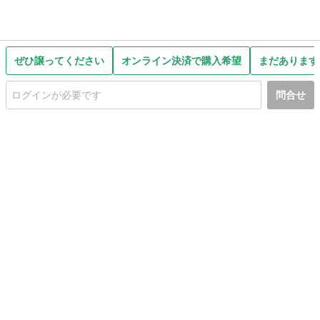
ぜひ譲ってください
オンライン決済で購入希望
まだあります
問合せ
初めての方へ
利用規約
プライバシーポリシー
プライバシー・ステートメント
健全化に資する運用方針
お問い合わせ
運営会社
サイトマップ
ご利用ガイド
フリーワードで探す
PC版で表示
都道府県選択
特定商取引法の表示
利用者情報の外部送信について