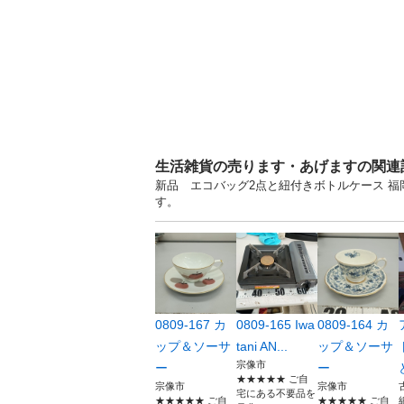
生活雑貨の売ります・あげますの関連
新品 エコバッグ2点と紐付きボトルケース 
す。
0809-167 カ
0809-165 Iwa
0809-164 カ
ップ＆ソーサ
tani AN...
ップ＆ソーサ
宗像市
ー
ー
★★★★★ ご自
宗像市
宗像市
宅にある不要品を
★★★★★ ご自
★★★★★ ご自