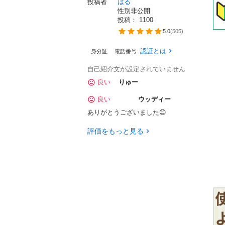
投稿者
はる
性別非公開
投稿： 
1100
5.0
(
505
)
認証とは
身分証
電話番号
自己紹介文が設定されていません
良い
りゅー
良い
ウッディー
ありがとうございました😊
評価をもっと見る