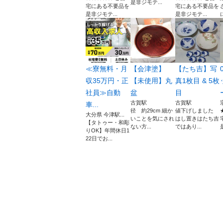
是非ジモテ...
宅にある不要品を
宅にある不要品を
是非ジモテ...
是非ジモテ...
≪寮無料・月
【会津塗】
【たち吉】写
収35万円・正
【未使用】丸
真1枚目 & 5枚
社員≫自動
盆
目
古賀駅
古賀駅
車...
径 約29cm 細か
値下げしました
大分県 今津駅...
いことを気にされ
はし置きはたち吉
【タトゥー・和彫
ない方...
ではあり...
りOK】年間休日1
22日でお...