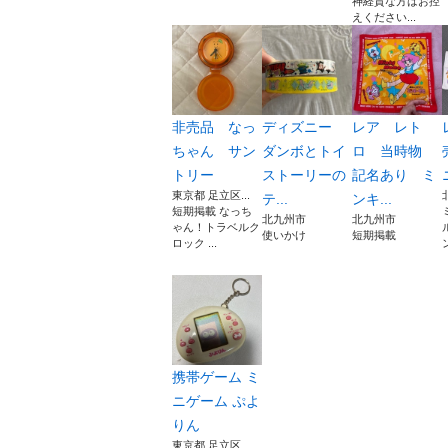
神経質な方はお控
えください...
非売品 なっ
ディズニー
レア レト
ちゃん サン
ダンボとトイ
ロ 当時物
トリー
ストーリーの
記名あり ミ
東京都 足立区...
テ...
ンキ...
短期掲載 なっち
北九州市
北九州市
ゃん！トラベルク
使いかけ
短期掲載
ロック ...
携帯ゲーム ミ
ニゲーム ぷよ
りん
東京都 足立区...