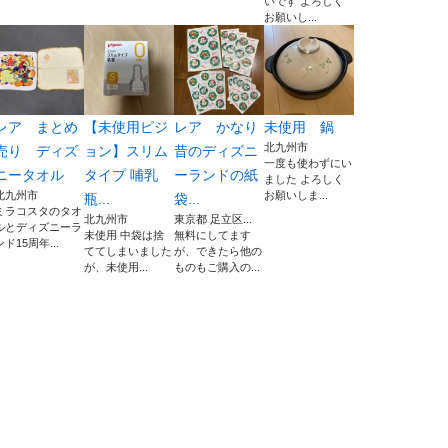
いです よろしく
お願いし...
レア まとめ
【未使用ピジ
レア かなり
未使用 鍋
北九州市
売り ディズ
ョン】スリム
昔のディズニ
一度も使わずにい
ニータオル
タイプ 哺乳
ーランドの紙
ました よろしく
北九州市
お願いしま...
瓶...
袋...
ミラコスタのタオ
北九州市
東京都 足立区...
ルとディズニーラ
未使用 中袋は捨
無料にしてます
ンド15周年...
ててしまいました
が、できたら他の
が、未使用...
ものもご購入の...