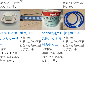
賀...
されない方、状態
急須とお湯呑み5
についてご理...
脚のセッ...
0809-162 カ
延長コード
Apricaおむつ
水道ホース
下曽根駅
下曽根駅
ップ＆ソーサ
処理ポット専
引越しに伴い不要
引越しに伴い不要
ー
用カセッ...
になったため出品
になったため出品
宗像市
します。 早...
下曽根駅
します。 早...
★★★★★ ご自
引越しに伴い不要
宅にある不要品を
になったため出品
是非ジモテ...
します。 早...