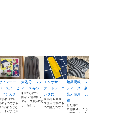
ヴィンテー
大処分 レデ
エクササイ
短期掲載 レ
ジ スヌーピ
ィースもの
ズ トレーニ
ディース 新
東京都 足立区...
ーハンカチ
ングに
品未使用 長
自宅大掃除中 レ
東京都 足立区...
東京都 足立区...
袖...
ディース服多数あ
昔のものです 目
未使用 有料のも
り出品した...
北九州市
立つ汚れなどな
のご購入の方に
未使用 M〜Lくら
く、まだまだお...