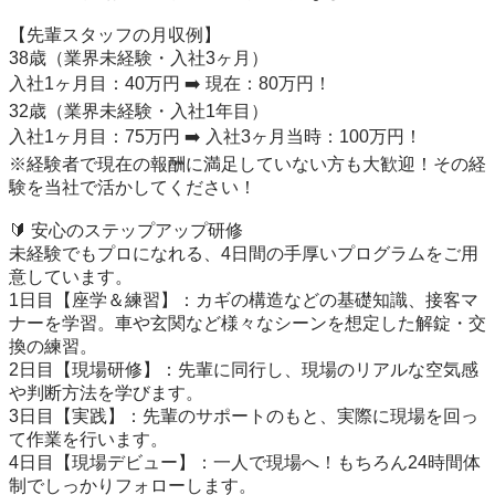
【先輩スタッフの月収例】

38歳（業界未経験・入社3ヶ月）

入社1ヶ月目：40万円 ➡️ 現在：80万円！

32歳（業界未経験・入社1年目）

入社1ヶ月目：75万円 ➡️ 入社3ヶ月当時：100万円！

※経験者で現在の報酬に満足していない方も大歓迎！その経
験を当社で活かしてください！

🔰 安心のステップアップ研修

未経験でもプロになれる、4日間の手厚いプログラムをご用
意しています。

1日目【座学＆練習】：カギの構造などの基礎知識、接客マ
ナーを学習。車や玄関など様々なシーンを想定した解錠・交
換の練習。

2日目【現場研修】：先輩に同行し、現場のリアルな空気感
や判断方法を学びます。

3日目【実践】：先輩のサポートのもと、実際に現場を回っ
て作業を行います。

4日目【現場デビュー】：一人で現場へ！もちろん24時間体
制でしっかりフォローします。
