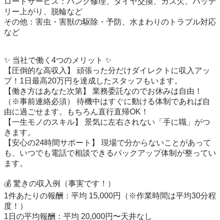
ロードサービス：パンク修理、タイヤ交換、ガス欠、バッテ
リー上がり、脱輪など

その他：害虫・害獣の駆除・予防、水まわりのトラブル対応
など

✨ 当社で働く4つのメリット ✨

【圧倒的な高収入】 頑張った分だけダイレクトに収入アッ
プ！1日最高20万円を達成したスタッフもいます。

【働き方はあなた次第】 業務委託なのでお休みは自由！
（※事前連絡必須） 待機中はすぐに動ける体制であれば自
由に過ごせます。もちろん直行直帰OK！

【一生モノのスキル】 景気に左右されない「手に職」がつ
きます。

【安心の24時間サポート】 現場で分からないことがあって
も、いつでも電話で相談できるバックアップ体制が整ってい
ます。

💰 驚きの収入例（事実です！）

1件あたりの報酬：平均 15,000円（※作業時間は平均30分程
度！）

1日の平均報酬：平均 20,000円〜天井なし
