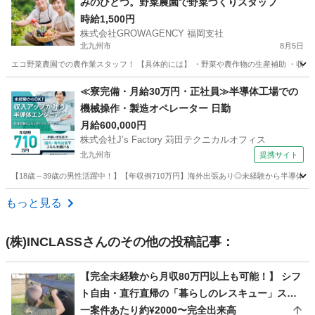
みのひとつ。野菜農園で野菜づくりスタッフ
時給1,500円
株式会社GROWAGENCY 福岡支社
北九州市
8月5日
エコ野菜農園での農作業スタッフ！ 【具体的には】 ・野菜や農作物の生産補助 ・収穫作業
福岡
北九州市
その他
スタッフ
≪寮完備・月給30万円・正社員≫半導体工場での
機械操作・製造オペレーター 日勤
月給600,000円
株式会社J’s Factory 苅田テクニカルオフィス
北九州市
提携サイト
【18歳～39歳の男性活躍中！】【年収例710万円】海外出張あり◎未経験から半導体
福岡
北九州市
その他
もっと見る
(株)INCLASS
さんのその他の投稿記事：
【完全未経験から月収80万円以上も可能！】 シフ
ト自由・直行直帰の「暮らしのレスキュー」スタ
ッフ大募集！
一案件あたり約¥2000〜完全出来高