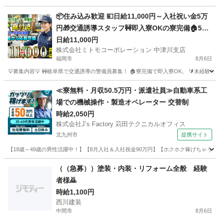
福岡
太宰府市
その他
ライバー
📦住み込み歓迎 💴日給11,000円～入社祝い金5万
円🎁交通誘導スタッフ🚧即入寮OKの寮完備🏠50
代・60代活躍中👴難しい作業は一切なし👌地域の
日給11,000円
株式会社ミトモコーポレーション 中津川支店
安全を守るやりがいある仕事🛡️Web面接で即決も
福岡市
8月6日
可能です💻
💡募集内容💡 🚧岐阜県で交通誘導の警備員募集！ 🏠寮完備で即入寮OK。 🔰未経験
福岡
福岡市
その他
Web
≪寮無料・月収50.5万円・派遣社員≫自動車系工
場での機械操作・製造オペレーター 交替制
時給2,050円
株式会社J’s Factory 苅田テクニカルオフィス
北九州市
提携サイト
【18歳～49歳の男性活躍中！】【8月入社＆入社祝金90万円】【ホクホク稼げちゃう！2
福岡
北九州市
その他
（（急募））塗装・内装・リフォーム全般 経験
者様🙇
時給1,100円
西川建装
中間市
8月6日