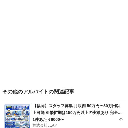
その他のアルバイトの関連記事
【福岡】スタッフ募集 月収例 50万円〜80万円以
上可能 ※繁忙期は150万円以上の実績あり 完全出
来高制 1件あたり平均10,000円 1日2〜7件程度の
1件あたり6000〜
株式会社LEAP
対応 日収目安：20,000円〜70,000円