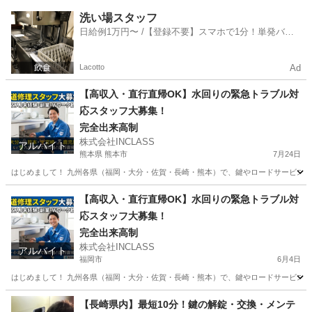
鹿児島
鹿児島市
その他
スタッフ
洗い場スタッフ
日給例1万円〜 /【登録不要】スマホで1分！単発バイ
ト一括検索✨
Lacotto
Ad
【高収入・直行直帰OK】水回りの緊急トラブル対
応スタッフ大募集！
完全出来高制
株式会社INCLASS
アルバイト
熊本県 熊本市
7月24日
はじめまして！ 九州各県（福岡・大分・佐賀・長崎・熊本）で、鍵やロードサービスなど
熊本
熊本市
その他
スタッフ
【高収入・直行直帰OK】水回りの緊急トラブル対
応スタッフ大募集！
完全出来高制
株式会社INCLASS
アルバイト
福岡市
6月4日
はじめまして！ 九州各県（福岡・大分・佐賀・長崎・熊本）で、鍵やロードサービスなど
福岡
福岡市
その他
スタッフ
【長崎県内】最短10分！鍵の解錠・交換・メンテ