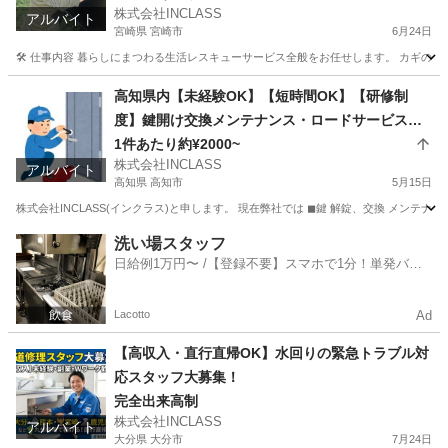
株式会社INCLASS
アルバイト
宮崎県 宮崎市
6月24日
🛠️ 仕事内容 暮らしにまつわる生活レスキューサービス全般をお任せします。 カギのト
宮崎
宮崎市
その他
スタッフ
高知県内【未経験OK】【短時間OK】【研修制
度】鍵開け交換メンテナンス・ロードサービスな
どの緊急駆け付け
1件あたり約¥2000~
株式会社INCLASS
アルバイト
高知県 高知市
5月15日
株式会社INCLASS(インクラス)と申します。 現在弊社では ◼︎鍵 解錠、交換 メンテナンス等
高知
高知市
軽作業
ロードサービス
洗い場スタッフ
日給例1万円〜 /【登録不要】スマホで1分！単発バイ
ト一括検索✨
Lacotto
Ad
【高収入・直行直帰OK】水回りの緊急トラブル対
応スタッフ大募集！
完全出来高制
株式会社INCLASS
アルバイト
大分県 大分市
7月24日