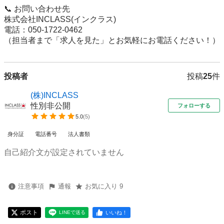
📞 お問い合わせ先

株式会社INCLASS(インクラス)

電話：050-1722-0462

（担当者まで「求人を見た」とお気軽にお電話ください！）
投稿者
投稿
25
件
(株)INCLASS
性別非公開
フォローする
5.0
(
5
)
身分証
電話番号
法人書類
自己紹介文が設定されていません
注意事項
通報
お気に入り 9
ポスト
いいね！
LINEで送る