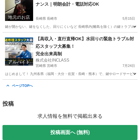
ナンス｜明朗会計・電話対応OK
地元のお店
長崎県 長崎市
5月15日
鍵が開かない、鍵をなくした、回りにくいなど 長崎県内(離島を除く）の鍵トラブル対応し
長崎
長崎市
鍵交換
無料
【高収入・直行直帰OK】水回りの緊急トラブル対
応スタッフ大募集！
完全出来高制
株式会社INCLASS
アルバイト
宮崎県 宮崎市
7月24日
はじめまして！ 九州各県（福岡・大分・佐賀・長崎・熊本）で、鍵やロードサービスなど
宮崎
宮崎市
その他
スタッフ
ページTOPへ
投稿
求人情報を無料で掲載出来る
投稿画面へ (無料)