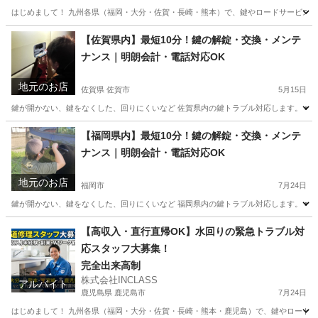
はじめまして！ 九州各県（福岡・大分・佐賀・長崎・熊本）で、鍵やロードサービスなど
大分
大分市
その他
スタッフ
【佐賀県内】最短10分！鍵の解錠・交換・メンテ
ナンス｜明朗会計・電話対応OK
地元のお店
佐賀県 佐賀市
5月15日
鍵が開かない、鍵をなくした、回りにくいなど 佐賀県内の鍵トラブル対応します。 ■対応
佐賀
佐賀市
鍵交換
無料
【福岡県内】最短10分！鍵の解錠・交換・メンテ
ナンス｜明朗会計・電話対応OK
地元のお店
福岡市
7月24日
鍵が開かない、鍵をなくした、回りにくいなど 福岡県内の鍵トラブル対応します。 ■対応
福岡
福岡市
鍵交換
無料
【高収入・直行直帰OK】水回りの緊急トラブル対
応スタッフ大募集！
完全出来高制
株式会社INCLASS
アルバイト
鹿児島県 鹿児島市
7月24日
はじめまして！ 九州各県（福岡・大分・佐賀・長崎・熊本・鹿児島）で、鍵やロードサー