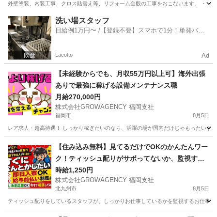
外壁塗装、内装工事、クロス貼替え等、リフォーム全般の工事をおこないます。 ・ 高
福岡
中間市
その他
外壁塗装
洗い場スタッフ
日給例1万円〜 /【登録不要】スマホで1分！単発バイ
ト一括検索✨
Lacotto
Ad
【未経験からでも、月収55万円以上可】海外出張
ありで最強に稼げる設備メンテナンス職
月給270,000円
株式会社GROWAGENCY 福岡支社
福岡市
8月5日
レア求人・超高待遇！ しっかり稼ぎたいのなら、活躍の場が国内だけじゃもったいない。 
福岡
福岡市
その他
海外出張
【住み込み無料】見てるだけでOKのかんたんワー
ク！ティッシュ配りがサボってないか、監視する
お仕事。
時給1,250円
株式会社GROWAGENCY 福岡支社
北九州市
8月5日
ティッシュ配りをしているスタッフが、しっかりお仕事しているかを監視するお仕事！ カンタ
福岡
北九州市
その他
ティッシュ