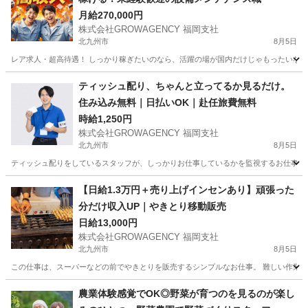
月給270,000円
株式会社GROWAGENCY 福岡支社
北九州市
8月5日
レア求人・超高待遇！ しっかり稼ぎたいのなら、活躍の場が国内だけじゃもったいない。 
福岡
北九州市
その他
海外出張
ティッシュ配り、ちゃんと立ってるか見るだけ。
住み込み無料｜日払いOK｜赴任旅費無料
時給1,250円
株式会社GROWAGENCY 福岡支社
北九州市
8月5日
ティッシュ配りをしているスタッフが、しっかりお仕事しているかを監視するお仕事！ カンタ
福岡
北九州市
その他
ティッシュ
【日給1.3万円＋売り上げインセンあり】頑張った
分だけ収入UP｜やきとり移動販売
日給13,000円
株式会社GROWAGENCY 福岡支社
北九州市
8月5日
この仕事は、スーパーなどの前でやきとりを販売するシンプルなお仕事。 難しい作業はな
福岡
北九州市
その他
移動販売
農業体験感覚でOK◎野菜が育つのを見るのが楽し