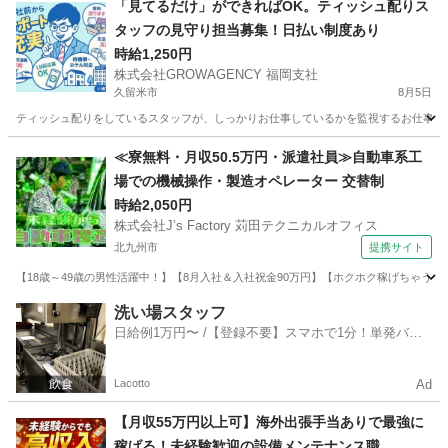
「見てるだけ」ができればOK。ティッシュ配りス
タッフの見守り担当募集！日払い制度あり
時給1,250円
株式会社GROWAGENCY 福岡支社
久留米市
8月5日
ティッシュ配りをしているスタッフが、しっかりお仕事しているかを監視するお仕事！ カンタ
福岡
久留米市
その他
スタッフ
≪寮無料・月収50.5万円・派遣社員≫自動車系工
場での機械操作・製造オペレーター 交替制
時給2,050円
株式会社J’s Factory 苅田テクニカルオフィス
北九州市
提携サイト
【18歳～49歳の男性活躍中！】【8月入社＆入社祝金90万円】【ホクホク稼げちゃう！2
福岡
北九州市
その他
洗い場スタッフ
日給例1万円〜 /【登録不要】スマホで1分！単発バイ
ト一括検索✨
Lacotto
Ad
【月収55万円以上可】海外出張手当ありで最強に
稼げる！未経験歓迎の設備メンテナンス職