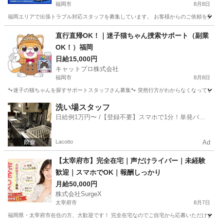
福岡市
8月8日
福岡エリアで出張トラブル対応スタッフを募集しています。 お客様からのご依頼を受け、
福岡
福岡市
その他
スタッフ
直行直帰OK！｜迷子猫ちゃん捜索サポート（副業
OK！）福岡
日給15,000円
キャットプロ株式会社
福岡市
8月8日
🐾迷子の猫ちゃんを探すサポートスタッフさん募集🐾 突然行方がわからなくなってしま
福岡
福岡市
その他
スタッフ
洗い場スタッフ
日給例1万円〜 /【登録不要】スマホで1分！単発バイ
ト一括検索✨
Lacotto
Ad
【太宰府市】完全在宅｜声だけライバー｜未経験
歓迎｜スマホでOK｜報酬しっかり
月給50,000円
株式会社SurgeX
太宰府市
8月7日
福岡県・太宰府市在住の方、大歓迎です！ 完全在宅なのでご自宅から応募いただけます。 