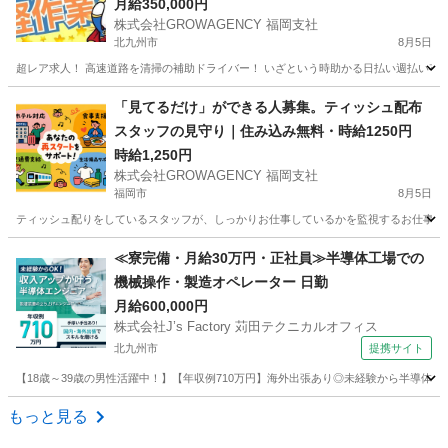
路清掃
月給350,000円
株式会社GROWAGENCY 福岡支社
北九州市
8月5日
超レア求人！ 高速道路を清掃の補助ドライバー！ いざという時助かる日払い週払い有！ 現
福岡
北九州市
その他
助手席
「見てるだけ」ができる人募集。ティッシュ配布
スタッフの見守り｜住み込み無料・時給1250円
時給1,250円
株式会社GROWAGENCY 福岡支社
福岡市
8月5日
ティッシュ配りをしているスタッフが、しっかりお仕事しているかを監視するお仕事！ カンタ
福岡
福岡市
その他
スタッフ
≪寮完備・月給30万円・正社員≫半導体工場での
機械操作・製造オペレーター 日勤
月給600,000円
株式会社J’s Factory 苅田テクニカルオフィス
北九州市
提携サイト
【18歳～39歳の男性活躍中！】【年収例710万円】海外出張あり◎未経験から半導体
福岡
北九州市
その他
もっと見る