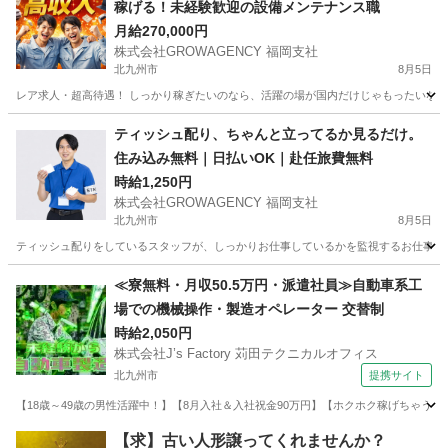
稼げる！未経験歓迎の設備メンテナンス職
月給270,000円
株式会社GROWAGENCY 福岡支社
北九州市
8月5日
レア求人・超高待遇！ しっかり稼ぎたいのなら、活躍の場が国内だけじゃもったいない。 
福岡
北九州市
その他
海外出張
ティッシュ配り、ちゃんと立ってるか見るだけ。
住み込み無料｜日払いOK｜赴任旅費無料
時給1,250円
株式会社GROWAGENCY 福岡支社
北九州市
8月5日
ティッシュ配りをしているスタッフが、しっかりお仕事しているかを監視するお仕事！ カンタ
福岡
北九州市
その他
ティッシュ
≪寮無料・月収50.5万円・派遣社員≫自動車系工
場での機械操作・製造オペレーター 交替制
時給2,050円
株式会社J’s Factory 苅田テクニカルオフィス
北九州市
提携サイト
【18歳～49歳の男性活躍中！】【8月入社＆入社祝金90万円】【ホクホク稼げちゃう！2
福岡
北九州市
その他
【求】古い人形譲ってくれませんか？