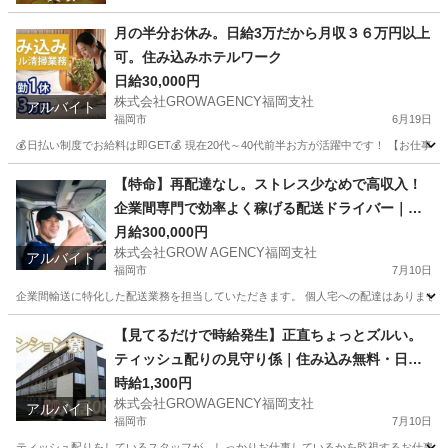
月の半分お休み。日給3万だから月収３６万円以上
可。住み込みホテルワーク
日給30,000円
株式会社GROWAGENCY福岡支社
アルバイト
福岡市
6月19日
💰日払い制度でお給料は即GET💰 現在20代～40代前半お方が活躍中です！ 【お仕
福岡
福岡市
ホテル
住み込み
【特命】再配達なし。ストレス少なめで高収入！
企業間専門で効率よく稼げる配送ドライバー｜月3
0万円以上可
月給300,000円
株式会社GROW AGENCY福岡支社
アルバイト
福岡市
7月10日
企業間輸送に特化した配送業務を担当していただきます。 個人宅への配達はありません。 
福岡
福岡市
配送
企業間
【見てるだけで時給発生】正直ちょっとズルい。
ティッシュ配りの見守り係｜住み込み無料・日払
いOK
時給1,300円
株式会社GROWAGENCY福岡支社
アルバイト
福岡市
7月10日
ティッシュ配りをしているスタッフが、しっかりお仕事しているかを監視するお仕事！ カンタ