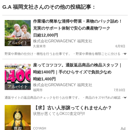
G.A 福岡支社
さんのその他の投稿記事：
作業場の簡単な清掃や野菜・果物のパック詰め！
充実のサポート体制で安心の農産物ワーク
日給12,000円
株式会社GROWAGENCY 福岡支社
アルバイト
久留米市
6月9日
野菜や果物の仕分け・梱包を行うお仕事です。 ・野菜や果物を種類ごとに分ける ・箱に
福岡
久留米市
仕分け
個室
座ってコツコツ。通販返品商品の検品スタッフ｜
時給1400円｜手のひらサイズで負担少なめ
時給1,400円
株式会社GROWAGENCY 福岡支社
アルバイト
福岡市
7月10日
通販サイトの返品商品のチェックを行うお仕事です。 ・商品のキズや汚れの確認 ・シー
福岡
福岡市
倉庫
通販
【求】古い人形譲ってくれませんか？
状態が悪くてもOK🙆‍♀️査定0円‼️
COYASH
Ad