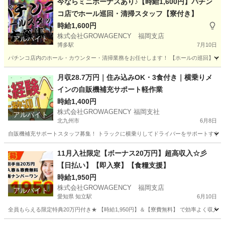
今ならミニボーナスあり♪【時給1,600円】パチン
コ店でホール巡回・清掃スタッフ【寮付き】
時給1,600円
株式会社GROWAGENCY 福岡支店
アルバイト
博多駅
7月10日
パチンコ店内のホール・カウンター・清掃業務をお任せします！ 【ホールの巡回】 台の
福岡
福岡市
博多駅
軽作業
福岡
北九州市
小倉駅
月収28.7万円｜住み込みOK・3食付き｜横乗りメ
インの自販機補充サポート軽作業
軽作業
スタッフ
時給1,400円
株式会社GROWAGENCY 福岡支社
アルバイト
北九州市
6月8日
自販機補充サポートスタッフ募集！ トラックに横乗りしてドライバーをサポートする シン
福岡
北九州市
配送
住み込み
11月入社限定【ボーナス20万円】超高収入☆彡
【日払い】【即入寮】【食糧支援】
時給1,950円
株式会社GROWAGENCY 福岡支店
アルバイト
愛知県 知立駅
6月10日
全員もらえる限定特典20万円付き★ 【時給1,950円】＆【寮費無料】 で効率よく収入アップ(^_-)-☆