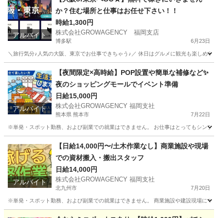
か？住む場所と仕事はお任せ下さい！！
時給1,300円
株式会社GROWAGENCY 福岡支店
アルバイト
博多駅
6月23日
＼旅行気分♪人気の大阪、東京でお仕事できちゃう♪／ 休日はグルメに観光も楽しめるので
福岡
福岡市
博多駅
軽作業
無料
【夜間限定×高時給】POP設置や簡単な補修など✨
夜のショッピングモールでイベント準備
日給15,000円
株式会社GROWAGENCY 福岡支社
アルバイト
熊本県 熊本市
7月22日
※単発・スポット勤務、および副業での就業はできません。 お仕事はとってもシンプル！
熊本
熊本市
その他
スポット
【日給14,000円〜/土木作業なし】商業施設や現場
での資材搬入・搬出スタッフ
日給14,000円
株式会社GROWAGENCY 福岡支社
アルバイト
北九州市
7月20日
※単発・スポット勤務、および副業での就業はできません。 商業施設や建設現場にて、
福岡
北九州市
その他
スタッフ