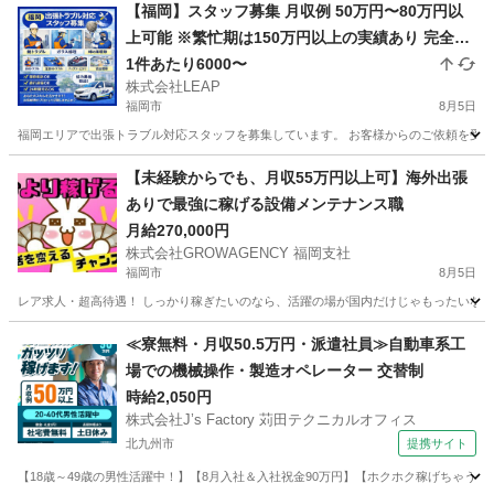
【福岡】スタッフ募集 月収例 50万円〜80万円以
上可能 ※繁忙期は150万円以上の実績あり 完全出
来高制 1件あたり平均10,000円 1日2〜7件程度の
1件あたり6000〜
株式会社LEAP
対応 日収目安：20,000円〜70,000円
福岡市
8月5日
福岡エリアで出張トラブル対応スタッフを募集しています。 お客様からのご依頼を受け、
福岡
福岡市
その他
スタッフ
【未経験からでも、月収55万円以上可】海外出張
ありで最強に稼げる設備メンテナンス職
月給270,000円
株式会社GROWAGENCY 福岡支社
福岡市
8月5日
レア求人・超高待遇！ しっかり稼ぎたいのなら、活躍の場が国内だけじゃもったいない。 
福岡
福岡市
その他
海外出張
≪寮無料・月収50.5万円・派遣社員≫自動車系工
場での機械操作・製造オペレーター 交替制
時給2,050円
株式会社J’s Factory 苅田テクニカルオフィス
北九州市
提携サイト
【18歳～49歳の男性活躍中！】【8月入社＆入社祝金90万円】【ホクホク稼げちゃう！2