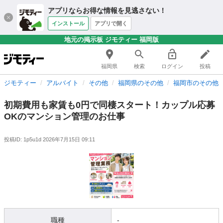
アプリならお得な情報を見逃さない！
インストール
アプリで開く
地元の掲示板 ジモティー 福岡版
福岡県
検索
ログイン
投稿
ジモティー
アルバイト
その他
福岡県のその他
福岡市のその他
初期費用も家賃も0円で同棲スタート！カップル応募
OKのマンション管理のお仕事
投稿ID: 1p5u1d
2026年7月15日 09:11
職種
-