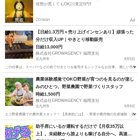
状態が悪くてもOK🙆‍♀️査定0円‼️
COYASH
Ad
【日給1.3万円＋売り上げインセンあり】頑張った
分だけ収入UP｜やきとり移動販売
日給13,000円
株式会社GROWAGENCY 福岡支社
北九州市
8月5日
この仕事は、スーパーなどの前でやきとりを販売するシンプルなお仕事。 難しい作業はな
福岡
北九州市
その他
移動販売
農業体験感覚でOK◎野菜が育つのを見るのが楽し
みのひとつ。野菜農園で野菜づくりスタッフ
時給1,500円
株式会社GROWAGENCY 福岡支社
北九州市
8月5日
エコ野菜農園での農作業スタッフ！ 【具体的には】 ・野菜や農作物の生産補助 ・収穫作業
福岡
北九州市
その他
スタッフ
助手席にいるか運転するだけで【月収35万以
上】。未経験から誰よりも稼げる自分へ。高速道