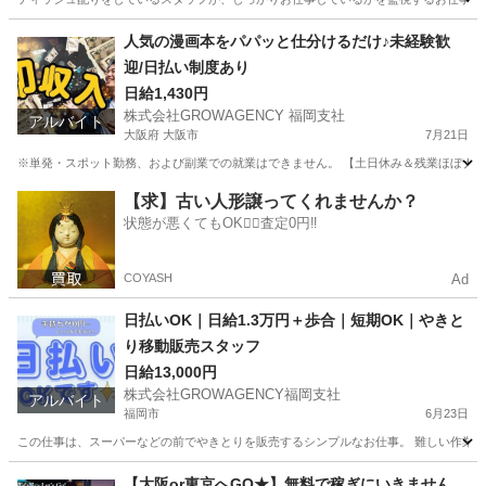
福岡
福岡市
その他
ティッシュ
人気の漫画本をパパッと仕分けるだけ♪未経験歓
迎/日払い制度あり
日給1,430円
株式会社GROWAGENCY 福岡支社
アルバイト
大阪府 大阪市
7月21日
※単発・スポット勤務、および副業での就業はできません。 【土日休み＆残業ほぼナシ
大阪
大阪市
仕分け
漫画
【求】古い人形譲ってくれませんか？
状態が悪くてもOK🙆‍♀️査定0円‼️
COYASH
Ad
日払いOK｜日給1.3万円＋歩合｜短期OK｜やきと
り移動販売スタッフ
日給13,000円
株式会社GROWAGENCY福岡支社
アルバイト
福岡市
6月23日
この仕事は、スーパーなどの前でやきとりを販売するシンプルなお仕事。 難しい作業はな
福岡
福岡市
その他
スタッフ
【大阪or東京へGO★】無料で稼ぎにいきません