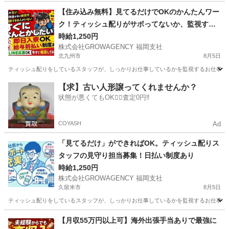
福岡
北九州市
その他
【住み込み無料】見てるだけでOKのかんたんワー
ク！ティッシュ配りがサボってないか、監視する
お仕事。
時給1,250円
株式会社GROWAGENCY 福岡支社
北九州市
8月5日
ティッシュ配りをしているスタッフが、しっかりお仕事しているかを監視するお仕事！ カンタ
福岡
北九州市
その他
ティッシュ
【求】古い人形譲ってくれませんか？
状態が悪くてもOK🙆‍♀️査定0円‼️
COYASH
Ad
「見てるだけ」ができればOK。ティッシュ配りス
タッフの見守り担当募集！日払い制度あり
時給1,250円
株式会社GROWAGENCY 福岡支社
久留米市
8月5日
ティッシュ配りをしているスタッフが、しっかりお仕事しているかを監視するお仕事！ カンタ
福岡
久留米市
その他
スタッフ
【月収55万円以上可】海外出張手当ありで最強に