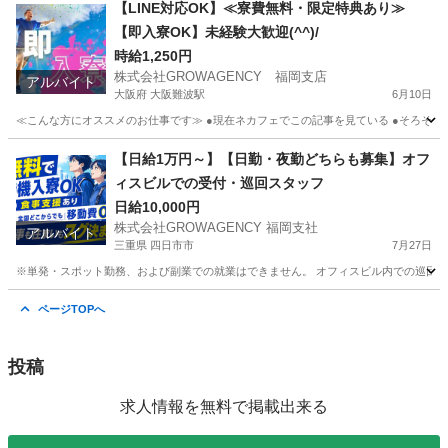
愛知
刈谷市
知立駅
軽作業
三重
いなべ市
多度駅
【LINE対応OK】≪寮費無料・限定特典あり≫
【即入寮OK】未経験大歓迎(^^)/
軽作業
自動車部品
時給1,250円
株式会社GROWAGENCY 福岡支店
アルバイト
大阪府 大阪難波駅
6月10日
≪こんな方にオススメのお仕事です≫ ●現在ネカフェでこの記事を見ている ●そろそろ仕事
大阪
大阪市
大阪難波駅
軽作業
ネカフェ
【日給1万円～】【日勤・夜勤どちらも募集】オフ
ィスビルでの受付・巡回スタッフ
日給10,000円
株式会社GROWAGENCY 福岡支社
アルバイト
三重県 四日市市
7月27日
※単発・スポット勤務、および副業での就業はできません。 オフィスビル内での巡回・受
三重
四日市市
警備員
スタッフ
ページTOPへ
投稿
求人情報を無料で掲載出来る