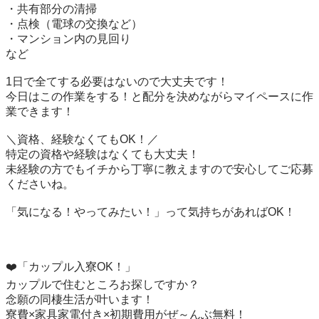
・共有部分の清掃

・点検（電球の交換など）

・マンション内の見回り

など

1日で全てする必要はないので大丈夫です！

今日はこの作業をする！と配分を決めながらマイペースに作
業できます！

＼資格、経験なくてもOK！／

特定の資格や経験はなくても大丈夫！

未経験の方でもイチから丁寧に教えますので安心してご応募
くださいね。

「気になる！やってみたい！」って気持ちがあればOK！

❤️「カップル入寮OK！」

カップルで住むところお探しですか？

念願の同棲生活が叶います！

寮費×家具家電付き×初期費用がぜ～んぶ無料！
