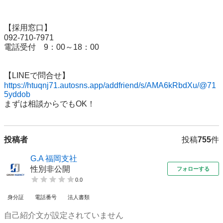
【採用窓口】

092-710-7971

電話受付　9：00～18：00

https://htuqnj71.autosns.app/addfriend/s/AMA6kRbdXu/@71
5yddob
投稿者
投稿
755
件
G.A 福岡支社
性別非公開
フォローする
0.0
身分証
電話番号
法人書類
自己紹介文が設定されていません