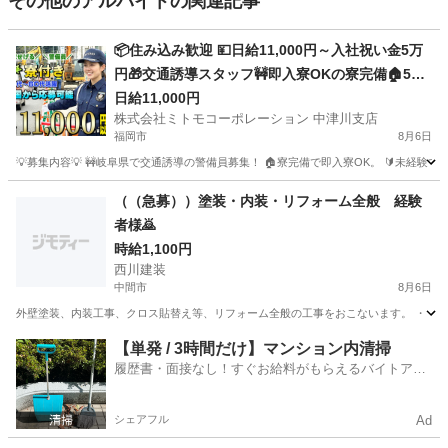
その他のアルバイトの関連記事
📦住み込み歓迎 💴日給11,000円～入社祝い金5万
円🎁交通誘導スタッフ🚧即入寮OKの寮完備🏠50
代・60代活躍中👴難しい作業は一切なし👌地域の
日給11,000円
株式会社ミトモコーポレーション 中津川支店
安全を守るやりがいある仕事🛡️Web面接で即決も
福岡市
8月6日
可能です💻
💡募集内容💡 🚧岐阜県で交通誘導の警備員募集！ 🏠寮完備で即入寮OK。 🔰未経験
福岡
福岡市
その他
Web
（（急募））塗装・内装・リフォーム全般 経験
者様🙇
時給1,100円
西川建装
中間市
8月6日
外壁塗装、内装工事、クロス貼替え等、リフォーム全般の工事をおこないます。 ・ 高
福岡
中間市
その他
外壁塗装
【単発 / 3時間だけ】マンション内清掃
履歴書・面接なし！すぐお給料がもらえるバイトアプ
リ
シェアフル
Ad