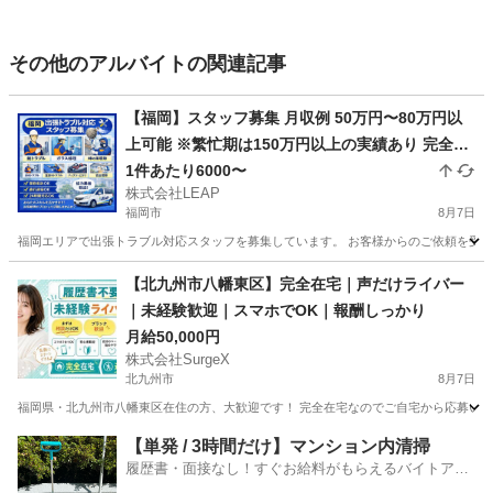
その他のアルバイトの関連記事
【福岡】スタッフ募集 月収例 50万円〜80万円以
上可能 ※繁忙期は150万円以上の実績あり 完全出
来高制 1件あたり平均10,000円 1日2〜7件程度の
1件あたり6000〜
株式会社LEAP
対応 日収目安：20,000円〜70,000円
福岡市
8月7日
福岡エリアで出張トラブル対応スタッフを募集しています。 お客様からのご依頼を受け、
福岡
福岡市
その他
スタッフ
【北九州市八幡東区】完全在宅｜声だけライバー
｜未経験歓迎｜スマホでOK｜報酬しっかり
月給50,000円
株式会社SurgeX
北九州市
8月7日
福岡県・北九州市八幡東区在住の方、大歓迎です！ 完全在宅なのでご自宅から応募いただけ
福岡
北九州市
その他
ライバー
【単発 / 3時間だけ】マンション内清掃
履歴書・面接なし！すぐお給料がもらえるバイトアプ
リ