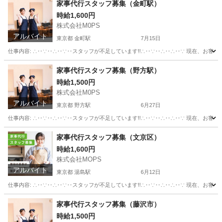
家事代行スタッフ募集（金町駅）
時給1,600円
株式会社M0PS
アルバイト
東京都 金町駅
7月15日
仕事内容: ∴‥∵‥∴‥∵‥スタッフが不足しています!!∴‥∵‥∴‥∴‥∵ 現在、お客
東京
葛飾区
金町駅
その他
スタッフ
家事代行スタッフ募集（野方駅）
時給1,500円
株式会社M0PS
アルバイト
東京都 野方駅
6月27日
仕事内容: ∴‥∵‥∴‥∵‥スタッフが不足しています!!∴‥∵‥∴‥∴‥∵ 現在、お客
東京
中野区
野方駅
その他
スタッフ
家事代行スタッフ募集（文京区）
時給1,600円
株式会社MOPS
アルバイト
東京都 湯島駅
6月12日
仕事内容: ∴‥∵‥∴‥∵‥スタッフが不足しています!!∴‥∵‥∴‥∴‥∵ 現在、お客
東京
文京区
湯島駅
その他
スタッフ
家事代行スタッフ募集（藤沢市）
時給1,500円