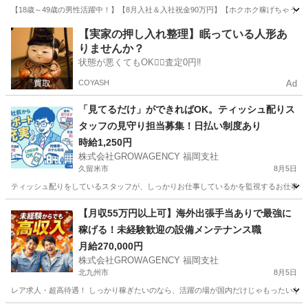
【18歳～49歳の男性活躍中！】【8月入社＆入社祝金90万円】【ホクホク稼げちゃう！2
福岡
北九州市
その他
【実家の押し入れ整理】眠っている人形あ
りませんか？
状態が悪くてもOK🙆‍♀️査定0円‼️
COYASH
Ad
「見てるだけ」ができればOK。ティッシュ配りス
タッフの見守り担当募集！日払い制度あり
時給1,250円
株式会社GROWAGENCY 福岡支社
久留米市
8月5日
ティッシュ配りをしているスタッフが、しっかりお仕事しているかを監視するお仕事！ カンタ
福岡
久留米市
その他
スタッフ
【月収55万円以上可】海外出張手当ありで最強に
稼げる！未経験歓迎の設備メンテナンス職
月給270,000円
株式会社GROWAGENCY 福岡支社
北九州市
8月5日
レア求人・超高待遇！ しっかり稼ぎたいのなら、活躍の場が国内だけじゃもったいない。 