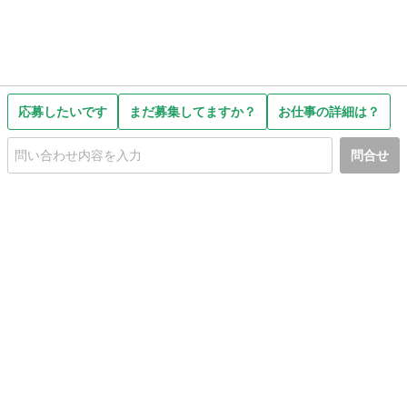
応募したいです
まだ募集してますか？
お仕事の詳細は？
問合せ
初めての方へ
利用規約
プライバシーポリシー
プライバシー・ステートメント
健全化に資する運用方針
お問い合わせ
運営会社
サイトマップ
ご利用ガイド
フリーワードで探す
PC版で表示
都道府県選択