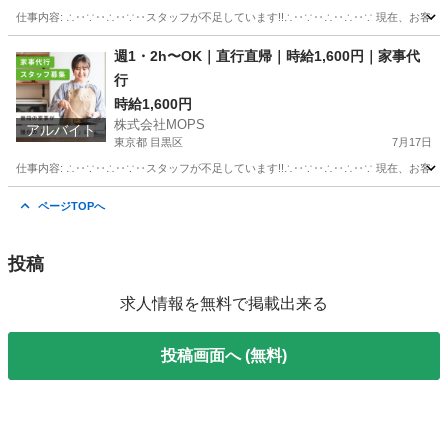
仕事内容: ∴‥∵‥∴‥∵‥スタッフが不足しています!!∴‥∵‥∴‥∴‥∵ 現在、お客
兵庫
西宮市
ホームヘルパー
スタッフ
週1・2h〜OK｜直行直帰｜時給1,600円｜家事代
行
時給1,600円
株式会社MOPS
アルバイト
東京都 目黒区
7月17日
仕事内容: ∴‥∵‥∴‥∵‥スタッフが不足しています!!∴‥∵‥∴‥∴‥∵ 現在、お客
東京
目黒区
美容師
時給
ページTOPへ
投稿
求人情報を無料で掲載出来る
投稿画面へ (無料)