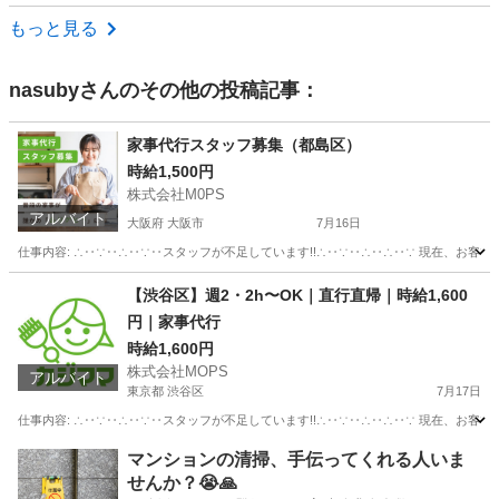
福岡
北九州市
その他
もっと見る
nasuby
さんのその他の投稿記事：
家事代行スタッフ募集（都島区）
時給1,500円
株式会社M0PS
アルバイト
大阪府 大阪市
7月16日
仕事内容: ∴‥∵‥∴‥∵‥スタッフが不足しています!!∴‥∵‥∴‥∴‥∵ 現在、お客
大阪
大阪市
ホームヘルパー
スタッフ
【渋谷区】週2・2h〜OK｜直行直帰｜時給1,600
円｜家事代行
時給1,600円
株式会社MOPS
アルバイト
東京都 渋谷区
7月17日
仕事内容: ∴‥∵‥∴‥∵‥スタッフが不足しています!!∴‥∵‥∴‥∴‥∵ 現在、お客
東京
渋谷区
飲食
時給
マンションの清掃、手伝ってくれる人いま
せんか？😭🙏