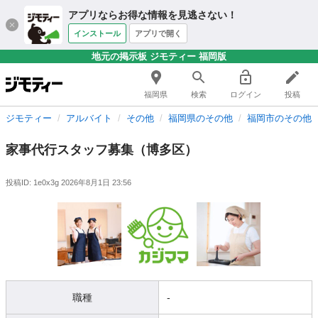
アプリならお得な情報を見逃さない！
インストール
アプリで開く
地元の掲示板 ジモティー 福岡版
福岡県
検索
ログイン
投稿
ジモティー
アルバイト
その他
福岡県のその他
福岡市のその他
家事代行スタッフ募集（博多区）
投稿ID: 1e0x3g
2026年8月1日 23:56
職種
-