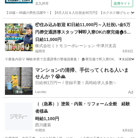
北九州市
提携サイト
【18歳～49歳の男性活躍中！】【8月入社＆入社祝金90万円】【ホクホク稼げちゃう！2
福岡
北九州市
その他
📦住み込み歓迎 💴日給11,000円～入社祝い金5万
円🎁交通誘導スタッフ🚧即入寮OKの寮完備🏠50
代・60代活躍中👴難しい作業は一切なし👌地域の
日給11,000円
株式会社ミトモコーポレーション 中津川支店
安全を守るやりがいある仕事🛡️Web面接で即決も
福岡市
8月6日
可能です💻
💡募集内容💡 🚧岐阜県で交通誘導の警備員募集！ 🏠寮完備で即入寮OK。 🔰未経験
福岡
福岡市
その他
Web
マンションの清掃、手伝ってくれる人いま
せんか？😭🙏
日給例1万円〜 / 登録不要！高時給求人多数✨
Lacotto
Ad
（（急募））塗装・内装・リフォーム全般 経験
者様🙇
時給1,100円
西川建装
中間市
8月6日