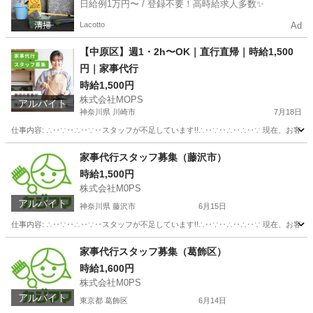
日給例1万円〜 / 登録不要！高時給求人多数✨
Lacotto
Ad
【中原区】週1・2h〜OK｜直行直帰｜時給1,500
円｜家事代行
時給1,500円
株式会社MOPS
アルバイト
神奈川県 川崎市
7月18日
仕事内容: ∴‥∵‥∴‥∵‥スタッフが不足しています!!∴‥∵‥∴‥∴‥∵ 現在、お客
神奈川
川崎市
介護
時給
家事代行スタッフ募集（藤沢市）
時給1,500円
株式会社M0PS
アルバイト
神奈川県 藤沢市
6月15日
仕事内容: ∴‥∵‥∴‥∵‥スタッフが不足しています!!∴‥∵‥∴‥∴‥∵ 現在、お客
神奈川
藤沢市
その他
スタッフ
家事代行スタッフ募集（葛飾区）
時給1,600円
株式会社M0PS
アルバイト
東京都 葛飾区
6月14日