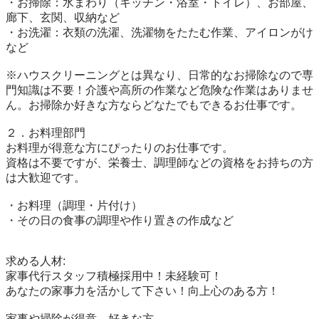
・お掃除：水まわり（キッチン・浴室・トイレ）、お部屋、
廊下、玄関、収納など

・お洗濯：衣類の洗濯、洗濯物をたたむ作業、アイロンがけ
など

※ハウスクリーニングとは異なり、日常的なお掃除なので専
門知識は不要！介護や高所の作業など危険な作業はありませ
ん。お掃除か好きな方ならどなたでもできるお仕事です。

２．お料理部門

お料理が得意な方にぴったりのお仕事です。

資格は不要ですが、栄養士、調理師などの資格をお持ちの方
は大歓迎です。

・お料理（調理・片付け）

・その日の食事の調理や作り置きの作成など

求める人材:

家事代行スタッフ積極採用中！未経験可！

あなたの家事力を活かして下さい！向上心のある方！

家事や掃除が得意、好きな方
