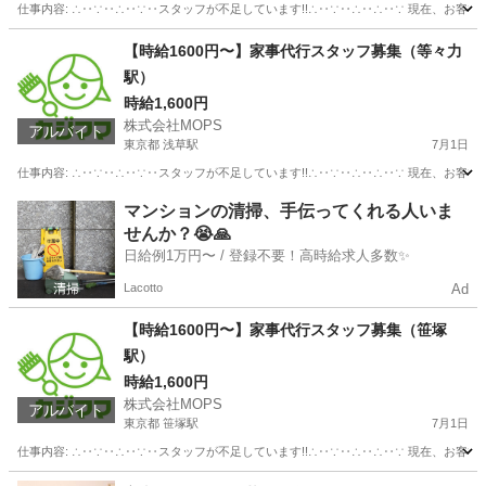
仕事内容: ∴‥∵‥∴‥∵‥スタッフが不足しています!!∴‥∵‥∴‥∴‥∵ 現在、お客
東京
葛飾区
その他
スタッフ
【時給1600円〜】家事代行スタッフ募集（等々力
駅）
時給1,600円
株式会社MOPS
アルバイト
東京都 浅草駅
7月1日
仕事内容: ∴‥∵‥∴‥∵‥スタッフが不足しています!!∴‥∵‥∴‥∴‥∵ 現在、お客
東京
台東区
浅草駅
ホームヘルパー
スタッフ
マンションの清掃、手伝ってくれる人いま
せんか？😭🙏
日給例1万円〜 / 登録不要！高時給求人多数✨
Lacotto
Ad
【時給1600円〜】家事代行スタッフ募集（笹塚
駅）
時給1,600円
株式会社MOPS
アルバイト
東京都 笹塚駅
7月1日
仕事内容: ∴‥∵‥∴‥∵‥スタッフが不足しています!!∴‥∵‥∴‥∴‥∵ 現在、お客
東京
渋谷区
笹塚駅
ホームヘルパー
スタッフ