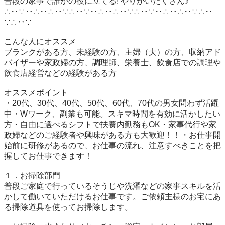
普段の家事で誰かの役に立てる! やりがいたくさん♪

∴‥∵‥∴‥∴‥∵∴‥∵‥∴‥∴‥∵∴‥∵‥∴‥∴‥∵∴‥
∵∴‥∵

こんな人にオススメ

ブランクがある方、未経験の方、主婦（夫）の方、収納アド
バイザーや家政婦の方、調理師、栄養士、飲食店での調理や
飲食店経営などの経験がある方

オススメポイント

・20代、30代、40代、50代、60代、70代の男女問わず活躍
中・Wワーク、副業も可能。スキマ時間を有効に活かしたい
方・自由に選べるシフトで扶養内勤務もOK・家事代行や家
政婦などのご経験者や興味がある方も大歓迎！！・お仕事開
始前に研修があるので、お仕事の流れ、注意すべきことを把
握してお仕事できます！

１．お掃除部門

普段ご家庭で行っているそうじや洗濯などの家事スキルを活
かして働いていただけるお仕事です。ご依頼主様のお宅にあ
る掃除道具を使ってお掃除します。
