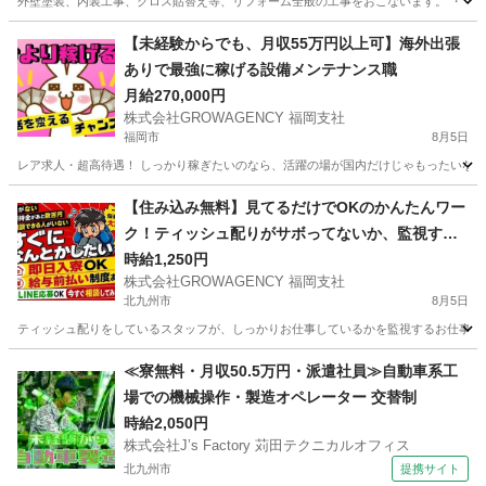
外壁塗装、内装工事、クロス貼替え等、リフォーム全般の工事をおこないます。 ・ 高
福岡
中間市
その他
外壁塗装
【未経験からでも、月収55万円以上可】海外出張
ありで最強に稼げる設備メンテナンス職
月給270,000円
株式会社GROWAGENCY 福岡支社
福岡市
8月5日
レア求人・超高待遇！ しっかり稼ぎたいのなら、活躍の場が国内だけじゃもったいない。 
福岡
福岡市
その他
海外出張
【住み込み無料】見てるだけでOKのかんたんワー
ク！ティッシュ配りがサボってないか、監視する
お仕事。
時給1,250円
株式会社GROWAGENCY 福岡支社
北九州市
8月5日
ティッシュ配りをしているスタッフが、しっかりお仕事しているかを監視するお仕事！ カンタ
福岡
北九州市
その他
ティッシュ
≪寮無料・月収50.5万円・派遣社員≫自動車系工
場での機械操作・製造オペレーター 交替制
時給2,050円
株式会社J’s Factory 苅田テクニカルオフィス
北九州市
提携サイト