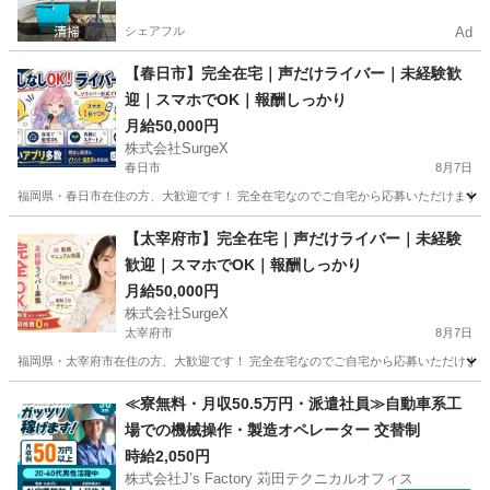
シェアフル
Ad
【春日市】完全在宅｜声だけライバー｜未経験歓
迎｜スマホでOK｜報酬しっかり
月給50,000円
株式会社SurgeX
春日市
8月7日
福岡県・春日市在住の方、大歓迎です！ 完全在宅なのでご自宅から応募いただけます。 顔
福岡
春日市
その他
ライバー
【太宰府市】完全在宅｜声だけライバー｜未経験
歓迎｜スマホでOK｜報酬しっかり
月給50,000円
株式会社SurgeX
太宰府市
8月7日
福岡県・太宰府市在住の方、大歓迎です！ 完全在宅なのでご自宅から応募いただけます。 
福岡
太宰府市
その他
ライバー
≪寮無料・月収50.5万円・派遣社員≫自動車系工
場での機械操作・製造オペレーター 交替制
時給2,050円
株式会社J’s Factory 苅田テクニカルオフィス