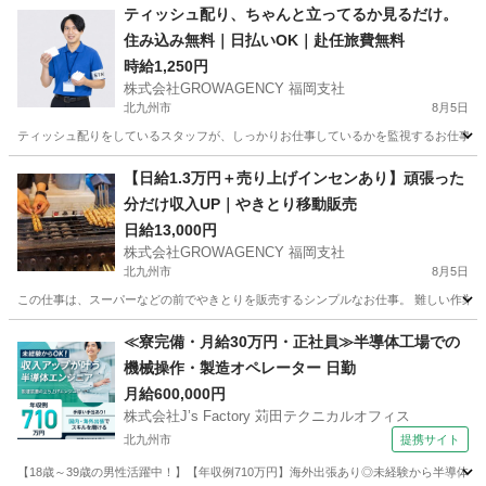
福岡
北九州市
その他
海外出張
ティッシュ配り、ちゃんと立ってるか見るだけ。
住み込み無料｜日払いOK｜赴任旅費無料
時給1,250円
株式会社GROWAGENCY 福岡支社
北九州市
8月5日
ティッシュ配りをしているスタッフが、しっかりお仕事しているかを監視するお仕事！ カンタ
福岡
北九州市
その他
ティッシュ
【日給1.3万円＋売り上げインセンあり】頑張った
分だけ収入UP｜やきとり移動販売
日給13,000円
株式会社GROWAGENCY 福岡支社
北九州市
8月5日
この仕事は、スーパーなどの前でやきとりを販売するシンプルなお仕事。 難しい作業はな
福岡
北九州市
その他
移動販売
≪寮完備・月給30万円・正社員≫半導体工場での
機械操作・製造オペレーター 日勤
月給600,000円
株式会社J’s Factory 苅田テクニカルオフィス
北九州市
提携サイト
【18歳～39歳の男性活躍中！】【年収例710万円】海外出張あり◎未経験から半導体