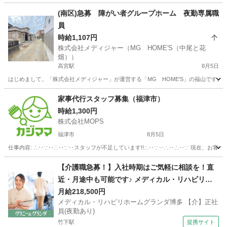
福岡
福岡市
高宮駅
その他
B型
(南区)急募 障がい者グループホーム 夜勤専属職
員
時給1,107円
株式会社メディジャー（MG HOME'S（中尾と花
畑））
高宮駅
8月5日
はじめまして。「株式会社メディジャー」が運営する「MG HOME'S」の福山です。
福岡
福岡市
高宮駅
福祉
グループホーム
家事代行スタッフ募集（福津市）
時給1,300円
株式会社MOPS
福津市
8月5日
仕事内容: ∴‥∵‥∴‥∵‥スタッフが不足しています!!∴‥∵‥∴‥∴‥∵ 現在、お客
福岡
福津市
ホームヘルパー
スタッフ
【介護職急募！】入社時期はご気軽に相談を！直
近・月途中も可能です♪ メディカル・リハビリホ
ームグランダ博多 【介】正社員(夜勤あり) 老人介
月給218,500円
メディカル・リハビリホームグランダ博多 【介】正社
護施設スタッフ
員(夜勤あり)
竹下駅
提携サイト