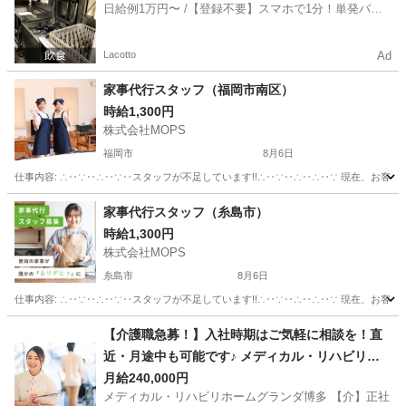
日給例1万円〜 /【登録不要】スマホで1分！単発バイ
ト一括検索✨
Lacotto
Ad
家事代行スタッフ（福岡市南区）
時給1,300円
株式会社MOPS
福岡市
8月6日
仕事内容: ∴‥∵‥∴‥∵‥スタッフが不足しています!!∴‥∵‥∴‥∴‥∵ 現在、お客
福岡
福岡市
ホームヘルパー
スタッフ
家事代行スタッフ（糸島市）
時給1,300円
株式会社MOPS
糸島市
8月6日
仕事内容: ∴‥∵‥∴‥∵‥スタッフが不足しています!!∴‥∵‥∴‥∴‥∵ 現在、お客
福岡
糸島市
ホームヘルパー
スタッフ
【介護職急募！】入社時期はご気軽に相談を！直
近・月途中も可能です♪ メディカル・リハビリホ
ームグランダ博多 【介】正社員(夜勤あり) 老人介
月給240,000円
メディカル・リハビリホームグランダ博多 【介】正社
護施設スタッフ