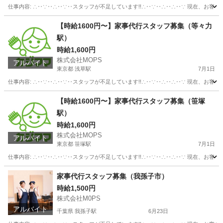
仕事内容: ∴‥∵‥∴‥∵‥スタッフが不足しています!!∴‥∵‥∴‥∴‥∵ 現在、お客
神奈川
藤沢市
その他
スタッフ
【時給1600円〜】家事代行スタッフ募集（等々力
駅）
時給1,600円
株式会社MOPS
アルバイト
東京都 浅草駅
7月1日
仕事内容: ∴‥∵‥∴‥∵‥スタッフが不足しています!!∴‥∵‥∴‥∴‥∵ 現在、お客
東京
台東区
浅草駅
ホームヘルパー
スタッフ
【時給1600円〜】家事代行スタッフ募集（笹塚
駅）
時給1,600円
株式会社MOPS
アルバイト
東京都 笹塚駅
7月1日
仕事内容: ∴‥∵‥∴‥∵‥スタッフが不足しています!!∴‥∵‥∴‥∴‥∵ 現在、お客
東京
渋谷区
笹塚駅
ホームヘルパー
スタッフ
家事代行スタッフ募集（我孫子市）
時給1,500円
株式会社M0PS
アルバイト
千葉県 我孫子駅
6月23日