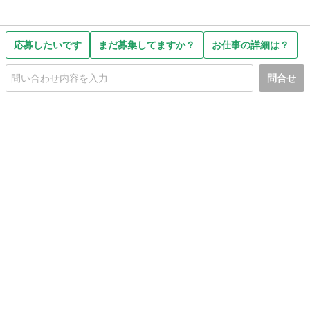
応募したいです
まだ募集してますか？
お仕事の詳細は？
問合せ
初めての方へ
利用規約
プライバシーポリシー
プライバシー・ステートメント
健全化に資する運用方針
お問い合わせ
運営会社
サイトマップ
ご利用ガイド
フリーワードで探す
PC版で表示
都道府県選択
特定商取引法の表示
利用者情報の外部送信について