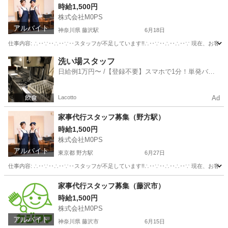
時給1,500円
株式会社M0PS
アルバイト
神奈川県 藤沢駅
6月18日
仕事内容: ∴‥∵‥∴‥∵‥スタッフが不足しています!!∴‥∵‥∴‥∴‥∵ 現在、お客
神奈川
藤沢市
藤沢駅
その他
スタッフ
洗い場スタッフ
日給例1万円〜 /【登録不要】スマホで1分！単発バイ
ト一括検索✨
Lacotto
Ad
家事代行スタッフ募集（野方駅）
時給1,500円
株式会社M0PS
アルバイト
東京都 野方駅
6月27日
仕事内容: ∴‥∵‥∴‥∵‥スタッフが不足しています!!∴‥∵‥∴‥∴‥∵ 現在、お客
東京
中野区
野方駅
その他
スタッフ
家事代行スタッフ募集（藤沢市）
時給1,500円
株式会社M0PS
アルバイト
神奈川県 藤沢市
6月15日