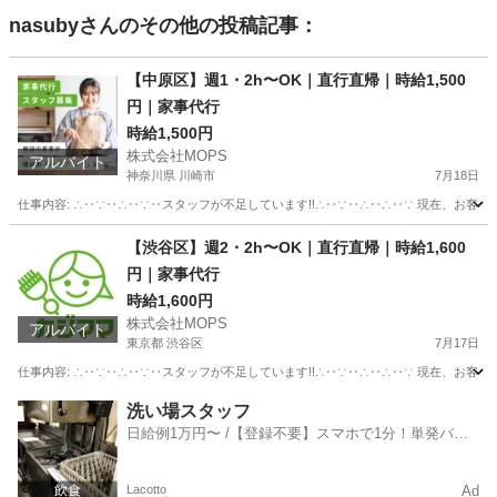
nasuby
さんのその他の投稿記事：
【中原区】週1・2h〜OK｜直行直帰｜時給1,500
円｜家事代行
時給1,500円
株式会社MOPS
アルバイト
神奈川県 川崎市
7月18日
仕事内容: ∴‥∵‥∴‥∵‥スタッフが不足しています!!∴‥∵‥∴‥∴‥∵ 現在、お客
神奈川
川崎市
介護
時給
【渋谷区】週2・2h〜OK｜直行直帰｜時給1,600
円｜家事代行
時給1,600円
株式会社MOPS
アルバイト
東京都 渋谷区
7月17日
仕事内容: ∴‥∵‥∴‥∵‥スタッフが不足しています!!∴‥∵‥∴‥∴‥∵ 現在、お客
東京
渋谷区
飲食
時給
洗い場スタッフ
日給例1万円〜 /【登録不要】スマホで1分！単発バイ
ト一括検索✨
Lacotto
Ad