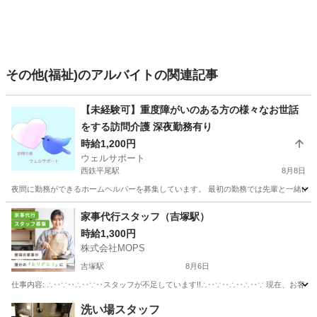
その他(福祉)のアルバイトの関連記事
【未経験可】重度障がいのある方の様々なお世話
をする訪問介護 深夜勤務有り
時給1,200円
ウェルサポート
西鉄平尾駅
8月8日
夜間に勤務ができるホームヘルパーを募集しています。 最初の勤務では先輩と一緒にお仕
福岡
福岡市
西鉄平尾駅
訪問介護
夜間
家事代行スタッフ（吉塚駅）
時給1,300円
株式会社MOPS
吉塚駅
8月6日
仕事内容: ∴‥∵‥∴‥∵‥スタッフが不足しています!!∴‥∵‥∴‥∴‥∵ 現在、お客
福岡
福岡市
吉塚駅
ホームヘルパー
スタッフ
洗い場スタッフ