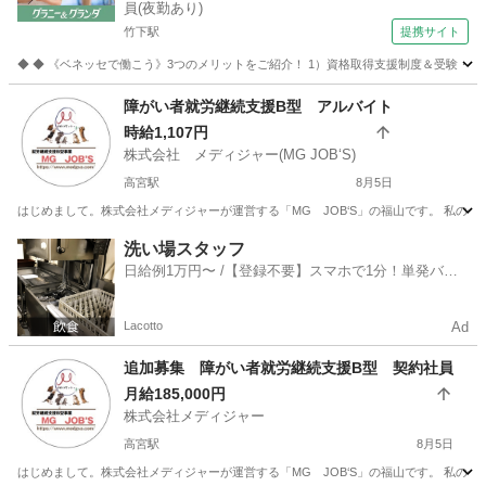
員(夜勤あり)
竹下駅
提携サイト
◆ ◆ 《ベネッセで働こう》3つのメリットをご紹介！ 1）資格取得支援制度＆受験・研修
福岡
福岡市
竹下駅
介護
障がい者就労継続支援B型 アルバイト
時給1,107円
株式会社 メディジャー(MG JOB‘S)
高宮駅
8月5日
はじめまして。株式会社メディジャーが運営する「MG JOB‘S」の福山です。 私の
福岡
福岡市
高宮駅
福祉
B型
洗い場スタッフ
日給例1万円〜 /【登録不要】スマホで1分！単発バイ
ト一括検索✨
Lacotto
Ad
追加募集 障がい者就労継続支援B型 契約社員
月給185,000円
株式会社メディジャー
高宮駅
8月5日
はじめまして。株式会社メディジャーが運営する「MG JOB‘S」の福山です。 私の