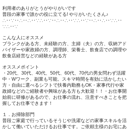
利用者のありがとうがやりがいです

普段の家事で誰かの役に立てる! やりがいたくさん♪

∴‥∵‥∴‥∴‥∵∴‥∵‥∴‥∴‥∵∴‥∵‥∴‥∴‥∵∴‥
∵∴‥∵

こんな人にオススメ

ブランクがある方、未経験の方、主婦（夫）の方、収納アド
バイザーや家政婦の方、調理師、栄養士、飲食店での調理や
飲食店経営などの経験がある方

オススメポイント

・20代、30代、40代、50代、60代、70代の男女問わず活躍
中・Wワーク、副業も可能。スキマ時間を有効に活かしたい
方・自由に選べるシフトで扶養内勤務もOK・家事代行や家
政婦などのご経験者や興味がある方も大歓迎！！・お仕事開
始前に研修があるので、お仕事の流れ、注意すべきことを把
握してお仕事できます！

１．お掃除部門

普段ご家庭で行っているそうじや洗濯などの家事スキルを活
かして働いていただけるお仕事です。ご依頼主様のお宅にあ