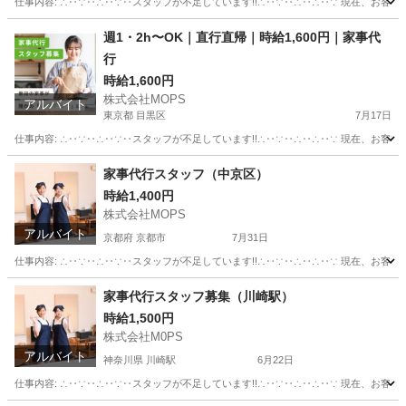
仕事内容: ∴‥∵‥∴‥∵‥スタッフが不足しています!!∴‥∵‥∴‥∴‥∵ 現在、お客
千葉
我孫子市
我孫子駅
その他
スタッフ
週1・2h〜OK｜直行直帰｜時給1,600円｜家事代
行
時給1,600円
株式会社MOPS
アルバイト
東京都 目黒区
7月17日
仕事内容: ∴‥∵‥∴‥∵‥スタッフが不足しています!!∴‥∵‥∴‥∴‥∵ 現在、お客
東京
目黒区
美容師
時給
家事代行スタッフ（中京区）
時給1,400円
株式会社MOPS
アルバイト
京都府 京都市
7月31日
仕事内容: ∴‥∵‥∴‥∵‥スタッフが不足しています!!∴‥∵‥∴‥∴‥∵ 現在、お客
京都
京都市
ホームヘルパー
スタッフ
家事代行スタッフ募集（川崎駅）
時給1,500円
株式会社M0PS
アルバイト
神奈川県 川崎駅
6月22日
仕事内容: ∴‥∵‥∴‥∵‥スタッフが不足しています!!∴‥∵‥∴‥∴‥∵ 現在、お客