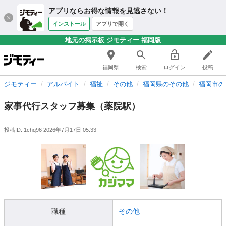
アプリならお得な情報を見逃さない！
インストール
アプリで開く
地元の掲示板 ジモティー 福岡版
福岡県
検索
ログイン
投稿
ジモティー
アルバイト
福祉
その他
福岡県のその他
福岡市の
家事代行スタッフ募集（薬院駅）
投稿ID: 1chq96
2026年7月17日 05:33
職種
その他