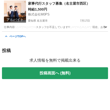
神奈川
川崎市
川崎駅
福祉
スタッフ
家事代行スタッフ募集（名古屋市西区）
時給1,500円
株式会社M0PS
アルバイト
愛知県 名古屋市
7月17日
仕事内容: ∴‥∵‥∴‥∵‥スタッフが不足しています!!∴‥∵‥∴‥∴‥∵ 現在、お客
愛知
名古屋市
ホームヘルパー
スタッフ
ページTOPへ
投稿
求人情報を無料で掲載出来る
投稿画面へ (無料)