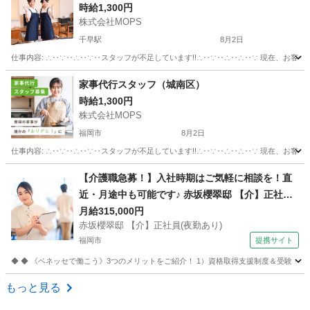
時給1,300円
株式会社MOPS
千早駅
8月2日
仕事内容: ∴‥∵‥∴‥∵‥スタッフが不足しています!!∴‥∵‥∴‥∴‥∵ 現在、お客
福岡
福岡市
千早駅
その他
スタッフ
家事代行スタッフ（城南区）
時給1,300円
株式会社MOPS
福岡市
8月2日
仕事内容: ∴‥∵‥∴‥∵‥スタッフが不足しています!!∴‥∵‥∴‥∴‥∵ 現在、お客
福岡
福岡市
ホームヘルパー
スタッフ
【介護職急募！】入社時期はご気軽に相談を！直
近・月途中も可能です♪ 赤坂櫻翠邸 【介】正社員
(夜勤あり) 老人介護施設スタッフ
月給315,000円
赤坂櫻翠邸 【介】正社員(夜勤あり)
福岡市
提携サイト
◆ ◆ 《ベネッセで働こう》3つのメリットをご紹介！ 1）資格取得支援制度＆受験・研修
福岡
福岡市
介護
もっと見る