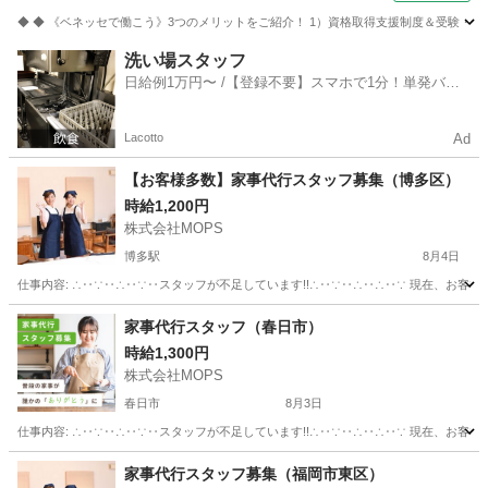
◆ ◆ 《ベネッセで働こう》3つのメリットをご紹介！ 1）資格取得支援制度＆受験・研修
福岡
福岡市
竹下駅
介護
洗い場スタッフ
日給例1万円〜 /【登録不要】スマホで1分！単発バイ
ト一括検索✨
Lacotto
Ad
【お客様多数】家事代行スタッフ募集（博多区）
時給1,200円
株式会社MOPS
博多駅
8月4日
仕事内容: ∴‥∵‥∴‥∵‥スタッフが不足しています!!∴‥∵‥∴‥∴‥∵ 現在、お客
福岡
福岡市
博多駅
その他
スタッフ
家事代行スタッフ（春日市）
時給1,300円
株式会社MOPS
春日市
8月3日
仕事内容: ∴‥∵‥∴‥∵‥スタッフが不足しています!!∴‥∵‥∴‥∴‥∵ 現在、お客
福岡
春日市
ホームヘルパー
スタッフ
家事代行スタッフ募集（福岡市東区）