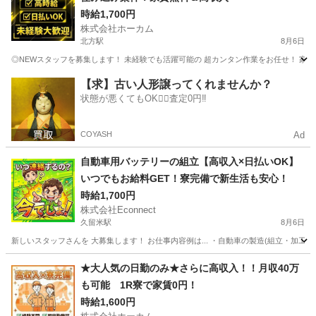
時給1,700円
株式会社ホーカム
北方駅
8月6日
◎NEWスタッフを募集します！ 未経験でも活躍可能の 超カンタン作業をお任せ！ 家族や
福岡
北九州市
北方駅
工場
住み込み
【求】古い人形譲ってくれませんか？
状態が悪くてもOK🙆‍♀️査定0円‼️
COYASH
Ad
自動車用バッテリーの組立【高収入×日払いOK】
いつでもお給料GET！寮完備で新生活も安心！
時給1,700円
株式会社Econnect
久留米駅
8月6日
新しいスタッフさんを 大募集します！ お仕事内容例は... ・自動車の製造(組立・加工等)
福岡
久留米市
久留米駅
工場
給料
★大人気の日勤のみ★さらに高収入！！月収40万
も可能 1R寮で家賃0円！
時給1,600円