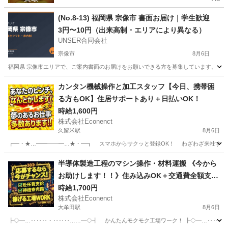
(No.8-13) 福岡県 宗像市 書面お届け｜学生歓迎
3円〜10円（出来高制・エリアにより異なる）
UNSER合同会社
宗像市
8月6日
福岡県 宗像市エリアで、ご案内書面のお届けをお願いできる方を募集しています。 「今
福岡
宗像市
ポスティング
1件
カンタン機械操作と加工スタッフ【今日、携帯困
る方もOK】住居サポートあり＋日払いOK！
時給1,600円
株式会社Econenct
久留米駅
8月6日
┏━・★…━━――━…★・━┓ スマホからサクッと登録OK！ わざわざ来社する必要
福岡
久留米市
久留米駅
工場
スタッフ
半導体製造工程のマシン操作・材料運搬 《今から
お助けします！！》住み込みOK＋交通費全額支
給！ "
時給1,700円
株式会社Econenct
大牟田駅
8月6日
┣◇━…‥‥‥・‥‥‥……━◇┫ かんたんモクモク工場ワーク！ ┣◇━…‥‥‥・‥