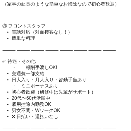
（家事の延長のような簡単なお掃除なので初心者歓迎）

③ フロントスタッフ

	•	電話対応（対面接客なし！）

	•	簡単な料理

⸻ ⸻ ⸻ ⸻ ⸻ ⸻ ⸻ ⸻

✅ 待遇・その他

　　・　　報酬手渡しOK!

	•	交通費一部支給

	•	日大入り・月大入り・皆勤手当あり

　　・　ミニボーナスあり

	•	初心者歓迎（研修中は先輩がサポート）

	•	20代〜60代活躍中

	•	雇用控除内勤務OK

	•	男女不問・WワークOK

	•	❌ 日払い・週払いなし

⸻ ⸻ ⸻ ⸻ ⸻ ⸻ ⸻ ⸻ 