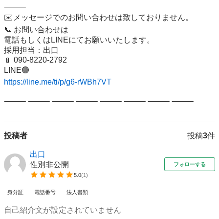
⸻

✉️メッセージでのお問い合わせは致しておりません。

📞 お問い合わせは

電話もしくはLINEにてお願いいたします。

採用担当：出口

📱 090-8220-2792

https://line.me/ti/p/g6-rWBh7VT
⸻ ⸻ ⸻ ⸻ ⸻ ⸻ ⸻ ⸻
投稿者
投稿
3
件
出口
性別非公開
フォローする
5.0
(
1
)
身分証
電話番号
法人書類
自己紹介文が設定されていません