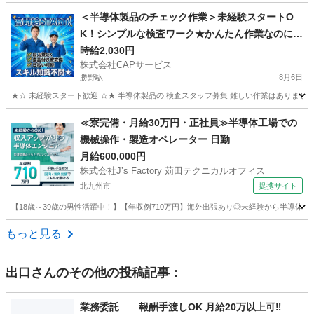
福岡
大牟田市
大牟田駅
工場
給料
＜半導体製品のチェック作業＞未経験スタートO
K！シンプルな検査ワーク★かんたん作業なのに高
時給◎安定した収入を目指せます！
時給2,030円
株式会社CAPサービス
勝野駅
8月6日
★☆ 未経験スタート歓迎 ☆★ 半導体製品の 検査スタッフ募集 難しい作業はありません
福岡
宮若市
勝野駅
工場
時給
≪寮完備・月給30万円・正社員≫半導体工場での
機械操作・製造オペレーター 日勤
月給600,000円
株式会社J’s Factory 苅田テクニカルオフィス
北九州市
提携サイト
【18歳～39歳の男性活躍中！】【年収例710万円】海外出張あり◎未経験から半導体
福岡
北九州市
その他
もっと見る
出口
さんのその他の投稿記事：
業務委託 報酬手渡しOK 月給20万以上可‼︎