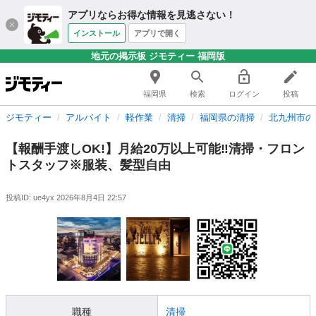
アプリならお得な情報を見逃さない！
インストール
アプリで開く
地元の掲示板 ジモティー 福岡版
福岡県
検索
ログイン
投稿
ジモティー
アルバイト
軽作業
清掃
福岡県の清掃
北九州市の
【報酬手渡しOK!】月給20万以上可能‼︎清掃・フロン
トスタッフ※服装、髪型自由
投稿ID: ue4yx
2026年8月4日 22:57
職種
清掃