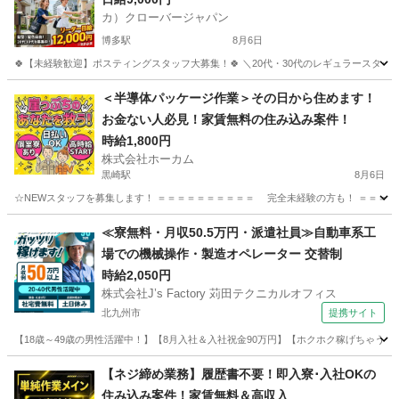
カ）クローバージャパン
博多駅
8月6日
🍀【未経験歓迎】ポスティングスタッフ大募集！🍀 ＼20代・30代のレギュラースタッフ
福岡
福岡市
博多駅
軽作業
スタッフ
＜半導体パッケージ作業＞その日から住めます！
お金ない人必見！家賃無料の住み込み案件！
時給1,800円
株式会社ホーカム
黒崎駅
8月6日
☆NEWスタッフを募集します！ ＝＝＝＝＝＝＝＝＝＝ 完全未経験の方も！ ＝＝＝＝＝＝
福岡
北九州市
黒崎駅
工場
住み込み
≪寮無料・月収50.5万円・派遣社員≫自動車系工
場での機械操作・製造オペレーター 交替制
時給2,050円
株式会社J’s Factory 苅田テクニカルオフィス
北九州市
提携サイト
【18歳～49歳の男性活躍中！】【8月入社＆入社祝金90万円】【ホクホク稼げちゃう！2
福岡
北九州市
その他
【ネジ締め業務】履歴書不要！即入寮･入社OKの
住み込み案件！家賃無料＆高収入