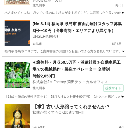
株式会社ホーカム
北九州市
8月6日
求人多いですよね... 急いでいるのに！求人が多すぎて！どこに応募したら良いのかぁぁ
福岡
北九州市
工場
無料
(No.8-14) 福岡県 糸島市 書面お届けスタッフ募集
3円〜10円（出来高制・エリアにより異なる）
UNSER合同会社
糸島市
8月6日
福岡県 糸島市エリアで、ご案内書面のお届けをお願いできる方を募集しています。 「今
福岡
糸島市
ポスティング
スタッフ
≪寮無料・月収50.5万円・派遣社員≫自動車系工
場での機械操作・製造オペレーター 交替制
時給2,050円
株式会社J’s Factory 苅田テクニカルオフィス
北九州市
提携サイト
【18歳～49歳の男性活躍中！】【8月入社＆入社祝金90万円】【ホクホク稼げちゃう！2
福岡
北九州市
その他
【求】古い人形譲ってくれませんか？
状態が悪くてもOK🙆‍♀️査定0円‼️
COYASH
Ad