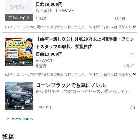
日給19,000円
株式会社 Re.WAVE
アルバイト
旦過駅
8月1日
✉️メッセージでのお問い合わせは致しておりません。 📞 お問い合わせは 電話もしくはLINEにてお願いいたします
福岡
北九州市
旦過駅
清掃
スタッフ
【給与手渡しOK!】月収20万以上可‼︎清掃・フロン
トスタッフ※服装、髪型自由
日給19,000円
Re.WAVE
アルバイト
旦過駅
8月2日
✉️メッセージでのお問い合わせは致しておりません。 📞 お問い合わせは 電話もしくはLINEにてお願いいたします
福岡
北九州市
旦過駅
清掃
スタッフ
ローンブラックでも車にノレル
信販会社でクルマのローンやリースが通らなくてもク
ルマをご利用いただけるサービスがあります！
（株）ICT
Ad
ページTOPへ
投稿