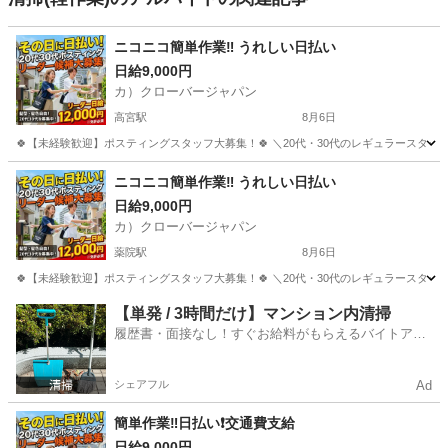
ニコニコ簡単作業‼️ うれしい日払い
日給9,000円
カ）クローバージャパン
高宮駅
8月6日
🍀【未経験歓迎】ポスティングスタッフ大募集！🍀 ＼20代・30代のレギュラースタッフ
福岡
福岡市
高宮駅
軽作業
スタッフ
ニコニコ簡単作業‼️ うれしい日払い
日給9,000円
カ）クローバージャパン
薬院駅
8月6日
🍀【未経験歓迎】ポスティングスタッフ大募集！🍀 ＼20代・30代のレギュラースタッフ
福岡
福岡市
薬院駅
軽作業
スタッフ
【単発 / 3時間だけ】マンション内清掃
履歴書・面接なし！すぐお給料がもらえるバイトアプ
リ
シェアフル
Ad
簡単作業‼️日払い❗️交通費支給
日給9,000円