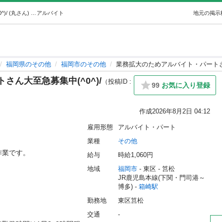
業務拡大のためアルバイト・パートさん大至急募集中(^0^)/ (丸さん) 箱崎のその他の無料求人広告・アルバイト・バイト募集情報｜ジモティー
アルバイト
地元の掲示
福岡県のその他
福岡市のその他
業務拡大のためアルバイト・パートさん
ん大至急募集中(^0^)/
（投稿ID :
99
お気に入り登録
作成
2026年8月2日 04:12
雇用形態
アルバイト・パート
業種
その他
です。

給与
時給1,060円
地域
福岡市
 - 東区
 - 筥松
JR鹿児島本線(下関・門司港～
博多) - 
箱崎駅
勤務地
東区筥松
交通
-