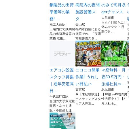
鋼製品の出荷
病院内の夜間
のみで高月収
準備等の業
施設警備ス
getチャンス...
大牟田市
務!...
タ...
☆☆☆日勤＆土日
福工大前駅
金山駅
休み☆☆☆ ・日
工場内にて鉄鋼製
福岡市西区にある
勤で月...
品の出荷準備等の
病院での、「夜間
業務 取扱...
常駐警備スタ...
エアコン設置
ニコニコ簡単
≪寮無料・月
スタッフ募集
作業‼️ うれし
収50.5万円・
｜通年安定高
い日払い
派遣社員≫...
高宮駅
北九州市
日...
🍀【未経験歓迎】
【18歳～49歳の男
千代県庁口駅
ポスティングスタ
性活躍中！】【8
全国の大手家電量
ッフ大募集...
月入社＆...
販店・ネット通
販・不動産と連...