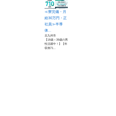
≪寮完備・月
給30万円・正
社員≫半導
体...
北九州市
【18歳～39歳の男
性活躍中！】【年
収例71...