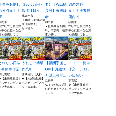
仕事をお探し
収50.5万円・
要】【WEB面
婦の方必
の方必見！！
派遣社員≫...
接可】未経験
見！！扶養範
北九州市
駅...
者...
囲内で...
【18歳～49歳の男
福岡市
和白駅
福岡市
性活躍中！】【8
◎弊社では製造業
▼仕事内容 粕屋
弊社では製造業を
月入社＆...
を中心に様々な企
町、須恵町、福津
中心に様々な企業
業と提携して...
市の葬...
と提携してお...
うれしい日払
うれしい簡単
【報酬手渡し
ニコニコ簡単
い‼ 簡単作業
作業‼
OK!】月給20
作業‼️ うれし
東比恵駅
西鉄福岡（天神...
万以上可能...
い日払い
🍀【未経験歓迎】
🍀【未経験歓迎】
旦過駅
高宮駅
ポスティングスタ
ポスティングスタ
📞 お気軽にお問
🍀【未経験歓迎】
ッフ大募集...
ッフ大募集...
い合わせください
ポスティングスタ
メッセー...
ッフ大募集...