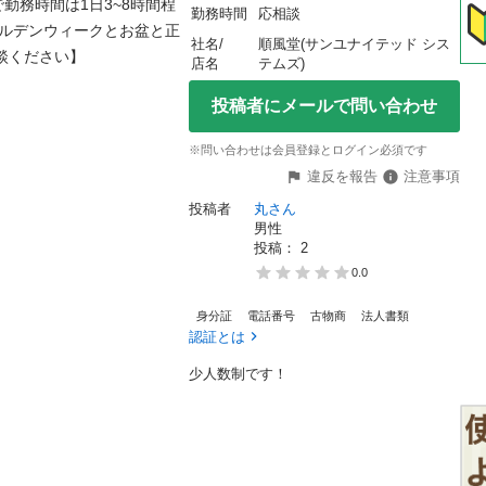
で勤務時間は1日3~8時間程
勤務時間
応相談
ールデンウィークとお盆と正
社名/
順風堂(サンユナイテッド シス
ください】

店名
テムズ)
投稿者にメールで問い合わせ
※問い合わせは会員登録とログイン必須です
違反を報告
注意事項
投稿者
丸さん
男性
投稿： 
2
0.0
身分証
電話番号
古物商
法人書類
認証とは
少人数制です！