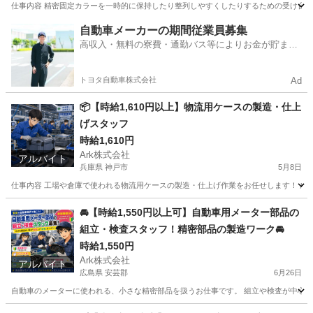
仕事内容 精密固定カラーを一時的に保持したり整列しやすくしたりするための受け台や補
三重
四日市市
工場
社会保険
自動車メーカーの期間従業員募集
高収入・無料の寮費・通勤バス等によりお金が貯まり
やすい環境
トヨタ自動車株式会社
Ad
📦【時給1,610円以上】物流用ケースの製造・仕上
げスタッフ
時給1,610円
Ark株式会社
アルバイト
兵庫県 神戸市
5月8日
仕事内容 工場や倉庫で使われる物流用ケースの製造・仕上げ作業をお任せします！ 成
兵庫
神戸市
工場
時給
🚘【時給1,550円以上可】自動車用メーター部品の
組立・検査スタッフ！精密部品の製造ワーク🚘
時給1,550円
Ark株式会社
アルバイト
広島県 安芸郡
6月26日
自動車のメーターに使われる、小さな精密部品を扱うお仕事です。 組立や検査が中心なので、
広島
安芸郡
工場
自動車