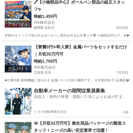
🖊️【小物部品中心】ボールペン部品の組立スタッ
フ✨
時給1,450円
Ark株式会社
アルバイト
静岡県 浜松市
6月29日
学校やオフィスで使われるボールペン部品を作るお仕事です📚 小物部品中心で、未経験の方
静岡
浜松市
工場
スタッフ
【寮費0円✨即入寮】金属パーツをセットするだけ
｜月収35万円可
時給1,700円
ArK株式会社
アルバイト
広島県 呉市
7月20日
■仕事内容 産業機械に使われる 金属パーツの加工補助です。 ▼作業内容 ① 金属部品を
広島
呉市
工場
無料
自動車メーカーの期間従業員募集
高収入・無料の寮費・通勤バス等によりお金が貯まり
やすい環境
トヨタ自動車株式会社
Ad
🧼【月収33万円可】衛生用品パッケージの製造ス
タッフ！ニーズの高い安定業界で活躍！