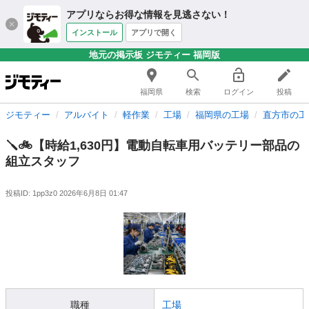
アプリならお得な情報を見逃さない！
インストール
アプリで開く
地元の掲示板 ジモティー 福岡版
福岡県
検索
ログイン
投稿
ジモティー
アルバイト
軽作業
工場
福岡県の工場
直方市の工
🪛🚲【時給1,630円】電動自転車用バッテリー部品の
組立スタッフ
投稿ID: 1pp3z0
2026年6月8日 01:47
職種
工場