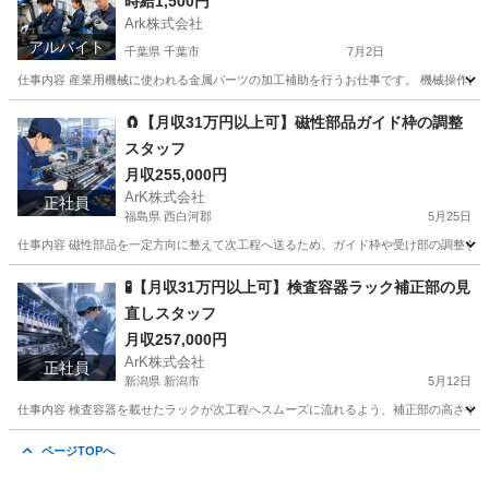
時給1,500円
Ark株式会社
アルバイト
千葉県 千葉市
7月2日
仕事内容 産業用機械に使われる金属パーツの加工補助を行うお仕事です。 機械操作はボ
千葉
千葉市
工場
スタッフ
🧲【月収31万円以上可】磁性部品ガイド枠の調整
スタッフ
月収255,000円
ArK株式会社
正社員
福島県 西白河郡
5月25日
仕事内容 磁性部品を一定方向に整えて次工程へ送るため、ガイド枠や受け部の調整を行う
福島
西白河郡
工場
社会保険
🧪【月収31万円以上可】検査容器ラック補正部の見
直しスタッフ
月収257,000円
ArK株式会社
正社員
新潟県 新潟市
5月12日
仕事内容 検査容器を載せたラックが次工程へスムーズに流れるよう、補正部の高さや停止
新潟
新潟市
工場
社会保険
ページTOPへ