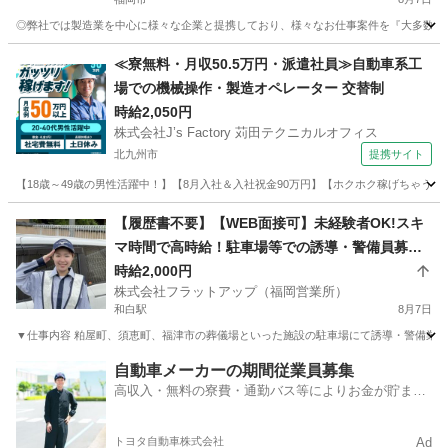
◎弊社では製造業を中心に様々な企業と提携しており、様々なお仕事案件を『大多数』取り
福岡
福岡市
軽作業
ライン
≪寮無料・月収50.5万円・派遣社員≫自動車系工
場での機械操作・製造オペレーター 交替制
時給2,050円
株式会社J’s Factory 苅田テクニカルオフィス
北九州市
提携サイト
【18歳～49歳の男性活躍中！】【8月入社＆入社祝金90万円】【ホクホク稼げちゃう！2
福岡
北九州市
その他
【履歴書不要】【WEB面接可】未経験者OK!スキ
マ時間で高時給！駐車場等での誘導・警備員募
集！
時給2,000円
株式会社フラットアップ（福岡営業所）
和白駅
8月7日
▼仕事内容 粕屋町、須恵町、福津市の葬儀場といった施設の駐車場にて誘導・警備業務をお
福岡
福岡市
和白駅
警備員
時給
自動車メーカーの期間従業員募集
高収入・無料の寮費・通勤バス等によりお金が貯まり
やすい環境
トヨタ自動車株式会社
Ad