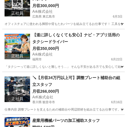
月収300,000円
Ark株式会社
正社員
広島県 東広島市
6月3日
オフィスチェアに使われる脚部や背もたれパーツを組み立てるお仕事です！ 工具を使った
広島
東広島市
工場
社会保険
【道に詳しくなくても安心】ナビ・アプリ活用の
タクシードライバー
月収350,000円
Ark株式会社
正社員
福岡市
6月22日
「タクシーって道に詳しくないと難しそう…」 そんな不安がある方でも安心して始められ
福岡
福岡市
ドライバー
未経験
🪛【月収34万円以上可】調整プレート補助台の組
立スタッフ
月収266,000円
ArK株式会社
正社員
香川県 観音寺市
6月16日
仕事内容 調整プレートを支えるための補助台や周辺部材を組み立てるお仕事です。 設備
香川
観音寺市
工場
社会保険
産業用機械パーツの加工補助スタッフ