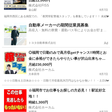
日給12,000円
株式会社FISS
金山駅
8月7日
福岡市西区にある病院での、「夜間常駐警備スタッフ」を募集しています！！ 未経験も大
福岡
福岡市
金山駅
警備員
スタッフ
自動車メーカーの期間従業員募集
高収入・無料の寮費・通勤バス等によりお金が貯まり
やすい環境
トヨタ自動車株式会社
Ad
◎福岡で日勤のみで高月収getチャンス!!時間とお
金に余裕ができたらやりたい事が沢山出来ちゃう
☆
月給230,000円
株式会社ホーカム
大牟田市
8月7日
☆☆☆日勤＆土日休み☆☆☆ ・日勤で月収最高26万円はなかなか無い！！ ・土日休み
福岡
大牟田市
軽作業
土日
☆福岡市でお仕事をお探しの方必見！！駅近好立
地！！
時給1,300円
株式会社ホーカム
福岡市
8月7日