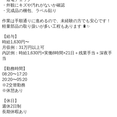
・外観にキズや汚れがないか確認

・完成品の梱包、ラベル貼り

作業は手順通りに進めるので、未経験の方でも安心です！

軽量部品の取り扱いが多い工程もあります 🔋✨

【給与】

時給1,630円〜

月収例：31万円以上可

内訳例：時給1,630円×実働8時間×21日＋残業手当＋深夜手
当

【勤務時間】

08:20〜17:20

20:20〜05:20

※2交替勤務

※休憩あり

【休日】

週休2日制

長期休暇あり
