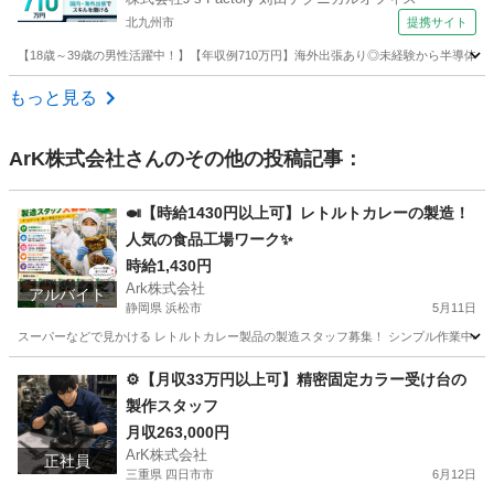
北九州市
提携サイト
【18歳～39歳の男性活躍中！】【年収例710万円】海外出張あり◎未経験から半導体
福岡
北九州市
その他
もっと見る
ArK株式会社
さんのその他の投稿記事：
🍛【時給1430円以上可】レトルトカレーの製造！
人気の食品工場ワーク✨
時給1,430円
Ark株式会社
アルバイト
静岡県 浜松市
5月11日
スーパーなどで見かける レトルトカレー製品の製造スタッフ募集！ シンプル作業中心な
静岡
浜松市
工場
時給
⚙️【月収33万円以上可】精密固定カラー受け台の
製作スタッフ
月収263,000円
ArK株式会社
正社員
三重県 四日市市
6月12日