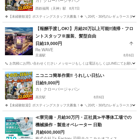
カ）クローバージャパン
西鉄福岡（天神）駅
8月7日
🍀【未経験歓迎】ポスティングスタッフ大募集！🍀 ＼20代・30代のレギュラースタッフ
福岡
福岡市
西鉄福岡（天神）駅
軽作業
スタッフ
【報酬手渡しOK!】月給20万以上可能‼︎清掃・フロ
ントスタッフ※服装、髪型自由
日給19,000円
Re.WAVE
旦過駅
8月6日
📞 お気軽にお問い合わせください メッセージもしくは電話もしくはLINEにてお願いいたします。 採用担当：出口 
福岡
北九州市
旦過駅
清掃
スタッフ
ニコニコ簡単作業‼️ うれしい日払い
日給9,000円
カ）クローバージャパン
高宮駅
8月6日
🍀【未経験歓迎】ポスティングスタッフ大募集！🍀 ＼20代・30代のレギュラースタッフ
福岡
福岡市
高宮駅
軽作業
スタッフ
≪寮完備・月給30万円・正社員≫半導体工場での
機械操作・製造オペレーター 日勤
月給600,000円
株式会社J’s Factory 苅田テクニカルオフィス