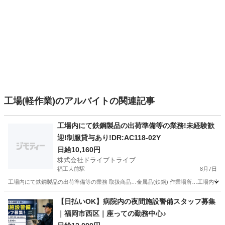
工場(軽作業)のアルバイトの関連記事
工場内にて鉄鋼製品の出荷準備等の業務!未経験歓
迎!制服貸与あり!DR:AC118-02Y
日給10,160円
株式会社ドライブトライブ
福工大前駅
8月7日
工場内にて鉄鋼製品の出荷準備等の業務 取扱商品…金属品(鉄鋼) 作業場所…工場内 勤務時間…
福岡
糟屋郡
福工大前駅
工場
給料日
【日払いOK】病院内の夜間施設警備スタッフ募集
｜福岡市西区｜座っての勤務中心♪