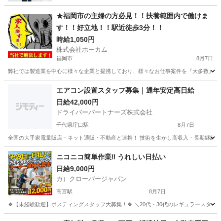
★福岡市の主婦の方必見！！扶養範囲内で働けま
す！！好立地！！駅近徒歩3分！！
時給1,050円
株式会社ホーカム
福岡市
8月7日
弊社では製造業を中心に様々な企業と提携しており、様々なお仕事案件を『大多数』取り扱
福岡
福岡市
軽作業
フリーダイヤル
エアコン設置スタッフ募集｜通年安定高日給
日給42,000円
ドライバーパートナーズ株式会社
千代県庁口駅
8月7日
全国の大手家電量販店・ネット通販・不動産と連携！ 技術を生かし高収入・長期継続を！
福岡
福岡市
千代県庁口駅
軽作業
スタッフ
ニコニコ簡単作業‼️ うれしい日払い
日給9,000円
カ）クローバージャパン
高宮駅
8月7日
🍀【未経験歓迎】ポスティングスタッフ大募集！🍀 ＼20代・30代のレギュラースタッフ
福岡
福岡市
高宮駅
軽作業
スタッフ