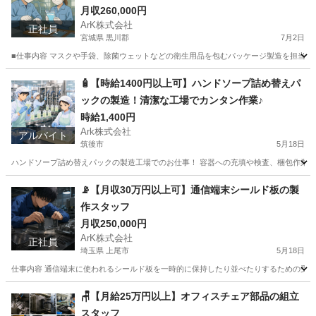
月収260,000円
ArK株式会社
正社員
宮城県 黒川郡
7月2日
■仕事内容 マスクや手袋、除菌ウェットなどの衛生用品を包むパッケージ製造を担当しま
宮城
黒川郡
工場
パッケージ
🧴【時給1400円以上可】ハンドソープ詰め替えパ
ックの製造！清潔な工場でカンタン作業♪
時給1,400円
Ark株式会社
アルバイト
筑後市
5月18日
ハンドソープ詰め替えパックの製造工場でのお仕事！ 容器への充填や検査、梱包作業にチ
福岡
筑後市
工場
時給
📡【月収30万円以上可】通信端末シールド板の製
作スタッフ
月収250,000円
ArK株式会社
正社員
埼玉県 上尾市
5月18日
仕事内容 通信端末に使われるシールド板を一時的に保持したり並べたりするための受け台
埼玉
上尾市
工場
🪑【月給25万円以上】オフィスチェア部品の組立
スタッフ