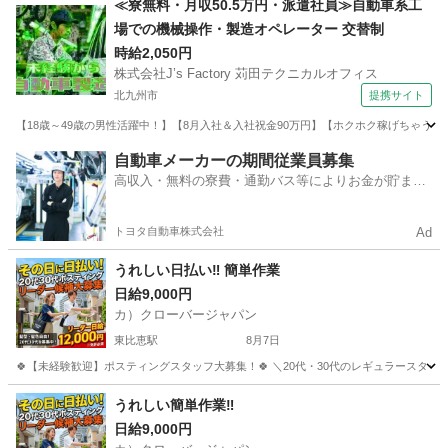
≪寮無料・月収50.5万円・派遣社員≫自動車系工
場での機械操作・製造オペレーター 交替制
時給2,050円
株式会社J’s Factory 苅田テクニカルオフィス
北九州市
提携サイト
【18歳～49歳の男性活躍中！】【8月入社＆入社祝金90万円】【ホクホク稼げちゃう！2
福岡
北九州市
その他
自動車メーカーの期間従業員募集
高収入・無料の寮費・通勤バス等によりお金が貯まり
やすい環境
トヨタ自動車株式会社
Ad
うれしい日払い‼ 簡単作業
日給9,000円
カ）クローバージャパン
東比恵駅
8月7日
🍀【未経験歓迎】ポスティングスタッフ大募集！🍀 ＼20代・30代のレギュラースタッフ
福岡
福岡市
東比恵駅
軽作業
スタッフ
うれしい簡単作業‼
日給9,000円