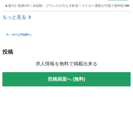
★週1日~勤務OK！未経験・ブランクの方も大歓迎！マイカー通勤が可能で無料駐車場を完備
福岡
北九州市
歯科衛生士
もっと見る
ページTOPへ
投稿
求人情報を無料で掲載出来る
投稿画面へ (無料)