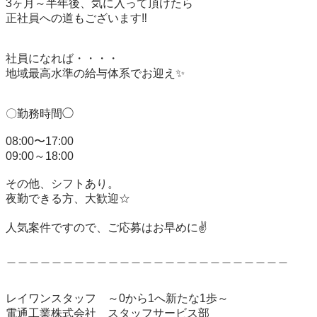
3ヶ月～半年後、気に入って頂けたら

正社員への道もございます‼

社員になれば・・・・

地域最高水準の給与体系でお迎え✨

〇勤務時間◯

08:00〜17:00

09:00～18:00

その他、シフトあり。

夜勤できる方、大歓迎☆

人気案件ですので、ご応募はお早めに✌

＿＿＿＿＿＿＿＿＿＿＿＿＿＿＿＿＿＿＿＿＿＿＿＿＿

レイワンスタッフ　～0から1へ新たな1歩～

電通工業株式会社　スタッフサービス部
