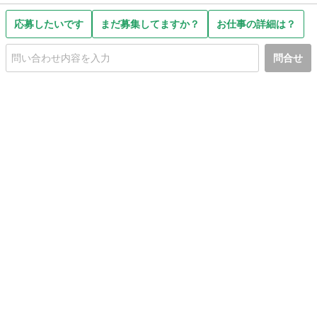
応募したいです
まだ募集してますか？
お仕事の詳細は？
問合せ
初めての方へ
利用規約
プライバシーポリシー
プライバシー・ステートメント
健全化に資する運用方針
お問い合わせ
運営会社
サイトマップ
ご利用ガイド
フリーワードで探す
PC版で表示
都道府県選択
特定商取引法の表示
利用者情報の外部送信について