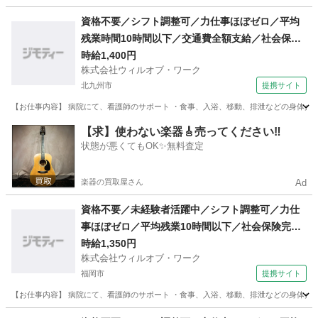
福岡
北九州市
歯科衛生士
資格不要／シフト調整可／力仕事ほぼゼロ／平均
残業時間10時間以下／交通費全額支給／社会保険
完備／週3日〜勤務ok／医療行為なし／要経験／
時給1,400円
株式会社ウィルオブ・ワーク
日払い可・週払い可/ms400201
北九州市
提携サイト
【お仕事内容】 病院にて、看護師のサポート ・食事、入浴、移動、排泄などの身体介助 
福岡
北九州市
その他
【求】使わない楽器🎸売ってください‼️
状態が悪くてもOK✨無料査定
楽器の買取屋さん
Ad
資格不要／未経験者活躍中／シフト調整可／力仕
事ほぼゼロ／平均残業10時間以下／社会保険完備
／週3日〜勤務ok／医療行為なし／日払い可・週
時給1,350円
株式会社ウィルオブ・ワーク
払い可/ms400101
福岡市
提携サイト
【お仕事内容】 病院にて、看護師のサポート ・食事、入浴、移動、排泄などの身体介助 
福岡
福岡市
その他