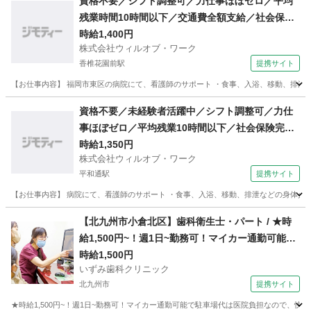
資格不要／シフト調整可／力仕事ほぼゼロ／平均
残業時間10時間以下／交通費全額支給／社会保険
完備／週3日〜勤務ok／車通勤可／医療行為なし
時給1,400円
株式会社ウィルオブ・ワーク
／要経験／日払い可・週払い可/ms400101
香椎花園前駅
提携サイト
【お仕事内容】 福岡市東区の病院にて、看護師のサポート ・食事、入浴、移動、排泄など
福岡
福岡市
香椎花園前駅
その他
資格不要／未経験者活躍中／シフト調整可／力仕
事ほぼゼロ／平均残業10時間以下／社会保険完備
／週3日〜勤務ok／医療行為なし／日払い可・週
時給1,350円
株式会社ウィルオブ・ワーク
払い可/ms400201
平和通駅
提携サイト
【お仕事内容】 病院にて、看護師のサポート ・食事、入浴、移動、排泄などの身体介助 
福岡
北九州市
平和通駅
その他
【北九州市小倉北区】歯科衛生士・パート / ★時
給1,500円~！週1日~勤務可！マイカー通勤可能で
駐車場代は医院負担なので、快適に通勤できます
時給1,500円
いずみ歯科クリニック
★
北九州市
提携サイト
★時給1,500円~！週1日~勤務可！マイカー通勤可能で駐車場代は医院負担なので、快適に通勤で