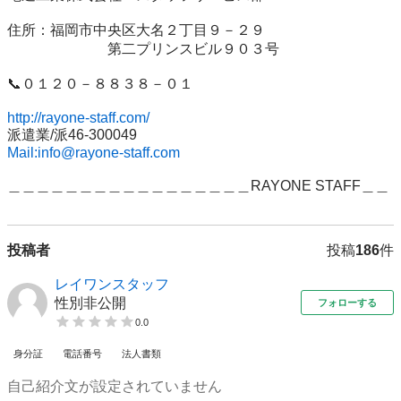
住所：福岡市中央区大名２丁目９－２９　

　　　　　　　第二プリンスビル９０３号

📞０１２０－８８３８－０１

http://rayone-staff.com/
Mail:info@rayone-staff.com
＿＿＿＿＿＿＿＿＿＿＿＿＿＿＿＿＿RAYONE STAFF＿＿
投稿者
投稿
186
件
レイワンスタッフ
性別非公開
フォローする
0.0
身分証
電話番号
法人書類
自己紹介文が設定されていません