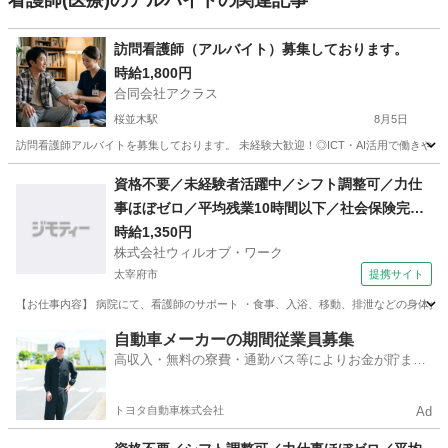
看護師(医療)のアルバイトの関連記事
訪問看護師（アルバイト）募集しております。
時給1,800円
合同会社アクラス
桜並木駅
8月5日
訪問看護師アルバイトを募集しております。 未経験大歓迎！◎ICT・AI活用で働きやす
福岡
福岡市
桜並木駅
看護師
資格不要／未経験者活躍中／シフト調整可／力仕
事ほぼゼロ／平均残業10時間以下／社会保険完備
／週3日〜勤務ok／駅チカ／医療行為なし／日払
時給1,350円
株式会社ウィルオブ・ワーク
い可・週払い可/ms400101
太宰府市
提携サイト
【お仕事内容】 病院にて、看護師のサポート ・食事、入浴、移動、排泄などの身体介助 
福岡
太宰府市
その他
自動車メーカーの期間従業員募集
高収入・無料の寮費・通勤バス等によりお金が貯まり
やすい環境
トヨタ自動車株式会社
Ad