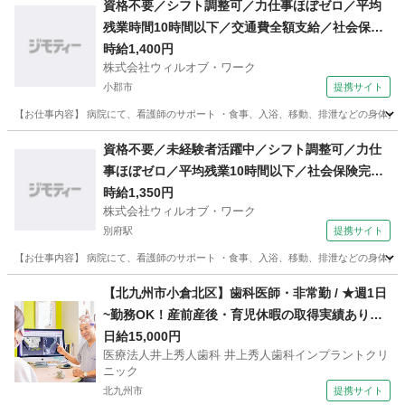
資格不要／シフト調整可／力仕事ほぼゼロ／平均
残業時間10時間以下／交通費全額支給／社会保険
完備／週3日〜勤務ok／医療行為なし／要経験／
時給1,400円
株式会社ウィルオブ・ワーク
日払い可・週払い可/ms400101
小郡市
提携サイト
【お仕事内容】 病院にて、看護師のサポート ・食事、入浴、移動、排泄などの身体介助 
福岡
小郡市
その他
資格不要／未経験者活躍中／シフト調整可／力仕
事ほぼゼロ／平均残業10時間以下／社会保険完備
／週3日〜勤務ok／駅チカ／医療行為なし／日払
時給1,350円
株式会社ウィルオブ・ワーク
い可・週払い可/ms400101
別府駅
提携サイト
【お仕事内容】 病院にて、看護師のサポート ・食事、入浴、移動、排泄などの身体介助 
福岡
福岡市
別府駅
その他
【北九州市小倉北区】歯科医師・非常勤 / ★週1日
~勤務OK！産前産後・育児休暇の取得実績あり！
学会、研修会、セミナー費用一部補助があるの
日給15,000円
医療法人井上秀人歯科 井上秀人歯科インプラントクリ
で、ブランクの方も着実に経験を積める環境です
ニック
★
北九州市
提携サイト