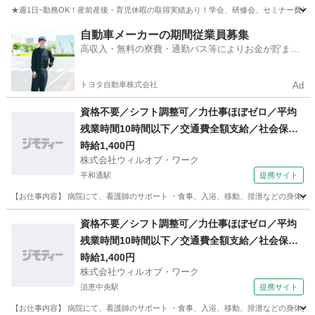
★週1日~勤務OK！産前産後・育児休暇の取得実績あり！学会、研修会、セミナー費用一部補助
福岡
北九州市
その他
自動車メーカーの期間従業員募集
高収入・無料の寮費・通勤バス等によりお金が貯まり
やすい環境
トヨタ自動車株式会社
Ad
資格不要／シフト調整可／力仕事ほぼゼロ／平均
残業時間10時間以下／交通費全額支給／社会保険
完備／週3日〜勤務ok／医療行為なし／要経験／
時給1,400円
株式会社ウィルオブ・ワーク
日払い可・週払い可/ms400201
平和通駅
提携サイト
【お仕事内容】 病院にて、看護師のサポート ・食事、入浴、移動、排泄などの身体介助 
福岡
北九州市
平和通駅
その他
資格不要／シフト調整可／力仕事ほぼゼロ／平均
残業時間10時間以下／交通費全額支給／社会保険
完備／週3日〜勤務ok／医療行為なし／要経験／
時給1,400円
株式会社ウィルオブ・ワーク
日払い可・週払い可/ms400101
須恵中央駅
提携サイト
【お仕事内容】 病院にて、看護師のサポート ・食事、入浴、移動、排泄などの身体介助 