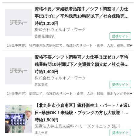
福岡
糟屋郡
須恵中央駅
その他
資格不要／未経験者活躍中／シフト調整可／力仕
事ほぼゼロ／平均残業10時間以下／社会保険完備
／週3日〜勤務ok／車通勤可／医療行為なし／日
時給1,350円
株式会社ウィルオブ・ワーク
払い可・週払い可/ms400101
香椎花園前駅
提携サイト
【お仕事内容】 福岡市東区の病院にて、看護師のサポート ・食事、入浴、移動、排泄など
福岡
福岡市
香椎花園前駅
その他
資格不要／シフト調整可／力仕事ほぼゼロ／平均
残業時間10時間以下／交通費全額支給／社会保険
完備／週3日〜勤務ok／医療行為なし／要経験／
時給1,400円
株式会社ウィルオブ・ワーク
日払い可・週払い可/ms400101
筑紫野市
提携サイト
【お仕事内容】 病院にて、看護師のサポート ・食事、入浴、移動、排泄などの身体介助 
福岡
筑紫野市
その他
【北九州市小倉南区】歯科衛生士・パート / ★週1
日~勤務OK！未経験・ブランクの方も大歓迎！マ
イカー通勤が可能で無料駐車場を完備しているの
時給1,500円
医療法人井上秀人歯科 ベリーズクリニック 湯川
で、公共交通機関の混雑を避けられ、ストレスフ
北九州市
提携サイト
リーな通勤が実現できます★