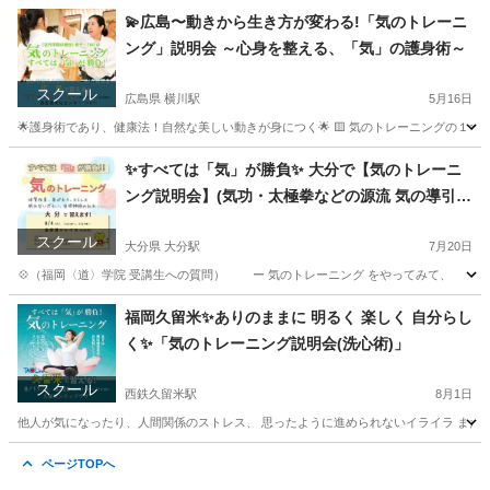
広島
広島市
横川駅
気功
導引術
💫広島〜動きから生き方が変わる!「気のトレーニ
ング」説明会 ～心身を整える、「気」の護身術～
スクール
広島県 横川駅
5月16日
🌟護身術であり、健康法！自然な美しい動きが身につく🌟 🟨 気のトレーニングの１
広島
広島市
横川駅
気功
護身術
✨すべては「気」が勝負✨ 大分で【気のトレーニ
ング説明会】(気功・太極拳などの源流 気の導引術
/ 護身術 / 呼吸法 / TAO)
スクール
大分県 大分駅
7月20日
💠（福岡〈道〉学院 受講生への質問） ー 気のトレーニング をやってみて、 どん
大分
大分市
大分駅
気功
導引術
福岡久留米✨️ありのままに 明るく 楽しく 自分らし
く✨️「気のトレーニング説明会(洗心術)」
スクール
西鉄久留米駅
8月1日
他人が気になったり、人間関係のストレス、 思ったように進められないイライラ まだ先の未
福岡
久留米市
西鉄久留米駅
気功
場所
ページTOPへ