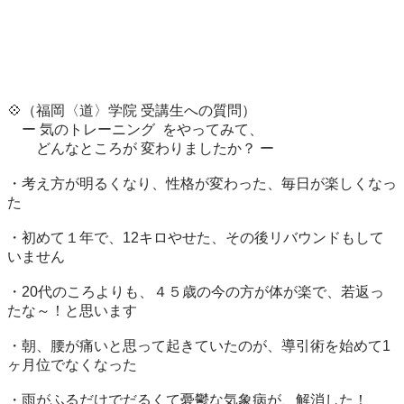
💠（福岡〈道〉学院 受講生への質問）　

　ー 気のトレーニング  をやってみて、 　

　　どんなところが 変わりましたか？ ー 　

・考え方が明るくなり、性格が変わった、毎日が楽しくなっ
た

・初めて１年で、12キロやせた、その後リバウンドもして
いません 

・20代のころよりも、４５歳の今の方が体が楽で、若返っ
たな～！と思います

・朝、腰が痛いと思って起きていたのが、導引術を始めて1
ヶ月位でなくなった

・雨がふるだけでだるくて憂鬱な気象病が、解消した！
