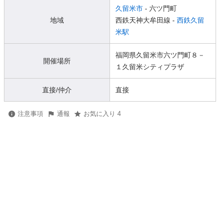
久留米市
- 六ツ門町
地域
西鉄天神大牟田線 -
西鉄久留
米駅
福岡県久留米市六ツ門町８－
開催場所
１久留米シティプラザ
直接/仲介
直接
注意事項
通報
お気に入り 4