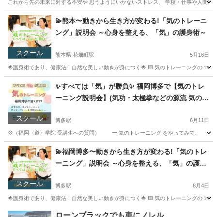
これから先の未来に対する不安や 思うようにいかないストレス、 学校・仕事や人間関係のス
大分
大分市
大分駅
気功
場所
💫熊本〜動きから生き方が変わる!「気のトレーニ
ング」説明会 ～心身を整える、「気」の護身術～
スクール
熊本県 花畑町駅
5月16日
🌟護身術であり、健康法！自然な美しい動きが身につく🌟 🟨 気のトレーニングの１
熊本
熊本市
花畑町駅
気功
護身術
✨すべては「気」が勝負✨ 福岡博多で【気のトレ
ーニング説明会】(気功・太極拳などの源流 気の導
引術 / 護身術 / 呼吸法 / TAO)
スクール
博多駅
6月11日
💠（福岡〈道〉学院 受講生への質問） ー 気のトレーニング をやってみて、 どん
福岡
福岡市
博多駅
気功
導引術
💫福岡博多〜動きから生き方が変わる!「気のトレ
ーニング」説明会 ～心身を整える、「気」の護身
術～
スクール
博多駅
8月4日
🌟護身術であり、健康法！自然な美しい動きが身につく🌟 🟨 気のトレーニングの１
福岡
福岡市
博多駅
気功
護身術
ローンブラックでも車にノレル