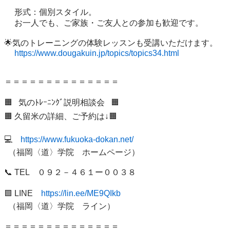
　 形式：個別スタイル。

　 お一人でも、ご家族・ご友人との参加も歓迎です。

🌟気のトレーニングの体験レッスンも受講いただけます。

https://www.dougakuin.jp/topics/topics34.html
＝＝＝＝＝＝＝＝＝＝＝＝＝＝

🟧   気のﾄﾚｰﾆﾝｸﾞ説明相談会   🟧 

🟧 久留米の詳細、ご予約は↓🟧 　

💻　
https://www.fukuoka-dokan.net/
  （福岡〈道〉学院　ホームページ）

📞 TEL　０９２－４６１ー００３８　

🟩 LINE　
https://lin.ee/ME9QIkb
  （福岡〈道〉学院　ライン）

＝＝＝＝＝＝＝＝＝＝＝＝＝＝
