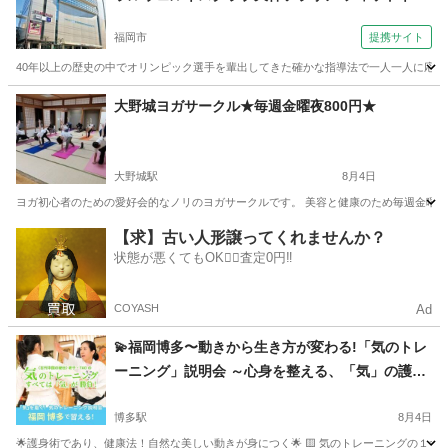
クラブ ）
福岡市
提携サイト
40年以上の歴史の中でオリンピック選手を輩出してきた確かな指導法で一人一人に応じ
福岡
福岡市
水泳
大野城ヨガサークル★毎週金曜夜800円★
大野城駅
8月4日
ヨガ初心者のための愛好会的なノリのヨガサークルです。 美容と健康のため毎週金曜の1
福岡
大野城市
大野城駅
ヨガ
福岡
大野城市
【求】古い人形譲ってくれませんか？
状態が悪くてもOK🙆‍♀️査定0円‼️
下大利駅
ヨガ
サークル
COYASH
Ad
💫福岡博多〜動きから生き方が変わる!「気のトレ
ーニング」説明会 ～心身を整える、「気」の護身
術～
博多駅
8月4日
🌟護身術であり、健康法！自然な美しい動きが身につく🌟 🟨 気のトレーニングの１