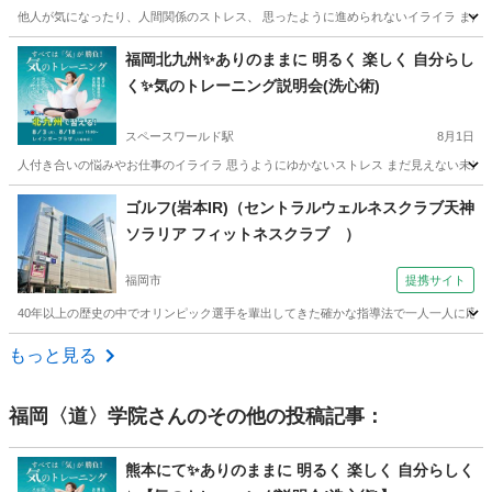
他人が気になったり、人間関係のストレス、 思ったように進められないイライラ まだ先の未
福岡
久留米市
西鉄久留米駅
気功
場所
福岡北九州✨️ありのままに 明るく 楽しく 自分らし
く✨️気のトレーニング説明会(洗心術)
スペースワールド駅
8月1日
人付き合いの悩みやお仕事のイライラ 思うようにゆかないストレス まだ見えない未来に対す
福岡
北九州市
スペースワールド駅
気功
場所
ゴルフ(岩本IR)（セントラルウェルネスクラブ天神
ソラリア フィットネスクラブ ）
福岡市
提携サイト
40年以上の歴史の中でオリンピック選手を輩出してきた確かな指導法で一人一人に応じ
福岡
福岡市
ゴルフ
もっと見る
福岡〈道〉学院
さんのその他の投稿記事：
熊本にて✨️ありのままに 明るく 楽しく 自分らしく