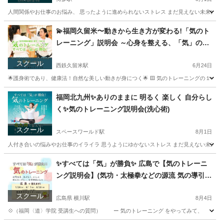
人間関係やお仕事のお悩み、 思ったように進められないストレス まだ見えない未来に対する
福岡
福岡市
博多駅
気功
オンライン
💫福岡久留米〜動きから生き方が変わる!「気のト
レーニング」説明会 ～心身を整える、「気」の護
身術～
スクール
西鉄久留米駅
6月24日
🌟護身術であり、健康法！自然な美しい動きが身につく🌟 🟨 気のトレーニングの１
福岡
久留米市
西鉄久留米駅
気功
護身術
福岡北九州✨️ありのままに 明るく 楽しく 自分らし
く✨️気のトレーニング説明会(洗心術)
スクール
スペースワールド駅
8月1日
人付き合いの悩みやお仕事のイライラ 思うようにゆかないストレス まだ見えない未来に対す
福岡
北九州市
スペースワールド駅
気功
場所
✨すべては「気」が勝負✨ 広島で【気のトレーニ
ング説明会】(気功・太極拳などの源流 気の導引術
/ 護身術 / 呼吸法 / TAO)
スクール
広島県 横川駅
8月4日
💠（福岡〈道〉学院 受講生への質問） ー 気のトレーニング をやってみて、 どん