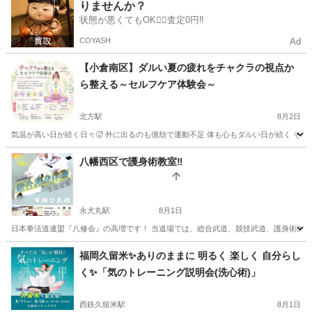
りませんか？
状態が悪くてもOK🙆‍♀️査定0円‼️
COYASH
Ad
【小倉南区】ダルい夏の疲れをチャクラの視点か
ら整える～セルフケア体験会～
北方駅
8月2日
気温が高い日が続く日々🥵 外に出るのも億劫で運動不足 体も心もダルい日が続く そんな
福岡
北九州市
北方駅
ヨガ
チャクラ
八幡西区で護身術教室‼️
永犬丸駅
8月1日
日本拳法道連盟『八修会』の高増です！ 当道場では、総合武道、競技武道、護身術の稽古をしており
福岡
北九州市
永犬丸駅
空手/他格闘技
護身術
福岡久留米✨️ありのままに 明るく 楽しく 自分らし
く✨️「気のトレーニング説明会(洗心術)」
西鉄久留米駅
8月1日