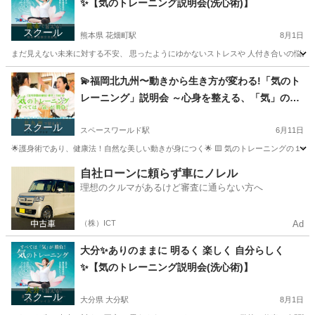
✨️【気のトレーニング説明会(洗心術)】
スクール
熊本県 花畑町駅
8月1日
まだ見えない未来に対する不安、 思ったようにゆかないストレスや 人付き合いの悩みなど 
熊本
熊本市
花畑町駅
気功
場所
💫福岡北九州〜動きから生き方が変わる!「気のト
レーニング」説明会 ～心身を整える、「気」の護
身術～
スクール
スペースワールド駅
6月11日
🌟護身術であり、健康法！自然な美しい動きが身につく🌟 🟨 気のトレーニングの１
福岡
北九州市
スペースワールド駅
気功
自社ローンに頼らず車にノレル
理想のクルマがあるけど審査に通らない方へ
（株）ICT
Ad
大分✨️ありのままに 明るく 楽しく 自分らしく
✨️【気のトレーニング説明会(洗心術)】
スクール
大分県 大分駅
8月1日