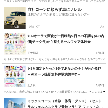
ヨガクラスのご案内💡 スポーツの秋 新しいことを始めませんか？ ヨガってどんな感じ？
福岡
久留米市
ヨガ
料金
自社ローンに頼らず車にノレル
理想のクルマがあるけど審査に通らない方へ
（株）ICT
Ad
✨AIオーラで変化が一目瞭然✨日々の不調を体の内
側(チャクラ)から整えるセルフケア体験会
下曽根駅
8月5日
毎日暑くて疲れが抜けない… なんとなく体も心も重たい😫 そんな毎日を過ごしていませんか
福岡
北九州市
下曽根駅
ヨガ
オーラ
✨8月限定✨たった3分であなたの今！が分かる!?
～AIオーラ撮影無料体験実施中❣️～
北方駅
8月5日
✨あなたは、自分の強みを知っていますか？✨ 毎日頑張っているのに… ✔ このままでいい
福岡
北九州市
北方駅
ヨガ
オーラ
ミックスコース（水泳・体育・ダンス）（セント
ラルウェルネスクラブ天神ソラリア フィットネス