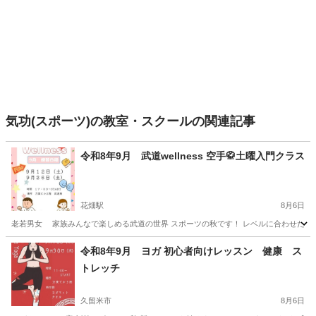
気功(スポーツ)の教室・スクールの関連記事
令和8年9月 武道wellness 空手🥋土曜入門クラス
花畑駅
8月6日
老若男女 家族みんなで楽しめる武道の世界 スポーツの秋です！ レベルに合わせたクラスで
福岡
久留米市
花畑駅
スポーツ
仲間
令和8年9月 ヨガ 初心者向けレッスン 健康 ス
トレッチ
久留米市
8月6日