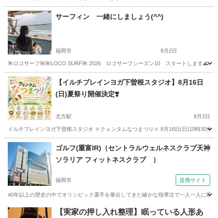
福岡
福岡市
博多駅
気功
護身術
サーフィン 一緒にしましょう(^^)
福岡市
8月2日
🌺ロコサーフ🌺🌺LOCO SURF🌺 2026 ロコサーフシーズン10 スタートしま
福岡
福岡市
サーフィン
カップル
【イルチブレインヨガ下曽根スタジオ】8月16日
(日)夏祭り開催決定❣️
北方駅
8月2日
イルチブレインヨガ下曽根スタジオ 🔆クォンタムなつまつり‪🔆‬ 8月16日(日)10時30
福岡
北九州市
北方駅
ヨガ
イルチブレインヨガ
ゴルフ(重富IR)（セントラルウェルネスクラブ天神
ソラリア フィットネスクラブ ）
福岡市
提携サイト
40年以上の歴史の中でオリンピック選手を輩出してきた確かな指導法で一人一人に応じ
福岡
福岡市
ゴルフ
【実家の押し入れ整理】眠っている人形あ