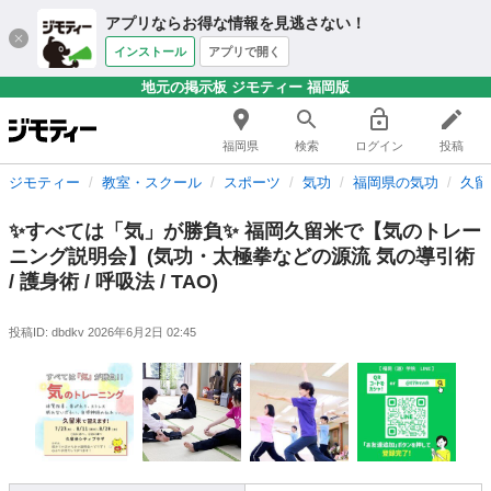
アプリならお得な情報を見逃さない！
インストール
アプリで開く
地元の掲示板 ジモティー 福岡版
福岡県
検索
ログイン
投稿
ジモティー
教室・スクール
スポーツ
気功
福岡県の気功
久留
✨すべては「気」が勝負✨ 福岡久留米で【気のトレー
ニング説明会】(気功・太極拳などの源流 気の導引術
/ 護身術 / 呼吸法 / TAO)
投稿ID: dbdkv
2026年6月2日 02:45