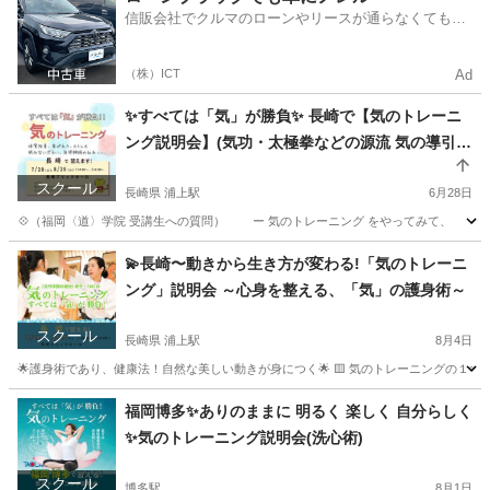
信販会社でクルマのローンやリースが通らなくてもク
ルマをご利用いただけるサービスがあります！
（株）ICT
Ad
✨すべては「気」が勝負✨ 長崎で【気のトレーニ
ング説明会】(気功・太極拳などの源流 気の導引術
/ 護身術 / 呼吸法 / TAO)
スクール
長崎県 浦上駅
6月28日
💠（福岡〈道〉学院 受講生への質問） ー 気のトレーニング をやってみて、 どん
長崎
長崎市
浦上駅
気功
導引術
💫長崎〜動きから生き方が変わる!「気のトレーニ
ング」説明会 ～心身を整える、「気」の護身術～
スクール
長崎県 浦上駅
8月4日
🌟護身術であり、健康法！自然な美しい動きが身につく🌟 🟨 気のトレーニングの１
長崎
長崎市
浦上駅
気功
福岡博多✨️ありのままに 明るく 楽しく 自分らしく
✨️気のトレーニング説明会(洗心術)
スクール
博多駅
8月1日