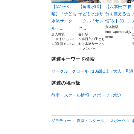
【第1〜3土
【毎週水曜】
【六本松で“自
曜】「子ども
子ども水泳サ
分を整える習
水泳サーク
ークル「サン
慣”を】30...
六本松駅
ル」...
ク...
https://personalgy
唐人町駅
春日駅
m-gu...
🏊‍♂️すまいるスイ
＼春日市の子ども
ム🏊‍♀️ 新メンバ...
向け水泳サークル
／ メンバー...
関連キーワード検索
サークル
クロール
18歳以上
大人
月謝
関連の掲示板
教室・スクール情報
スポーツ
水泳
ジモティー
教室・スクール
スポーツ