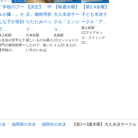
「学校のプー
【決定】「中
【毎週火曜】
【第2.4水曜】
ルが嫌…」そ
古」施術用折
大人水泳サー
子ども水泳サ
んな子が笑顔
りたたみベッ
クル「エンジ
ークル「ア...
唐人町駅
で...
ド...
ョ...
🏊‍♂️アクアキッ
唐人町駅
六本松駅
名島駅
ズ・スイミング
〜水泳が苦手な子
新しいものを購入
🏊‍♂️エンジョイス
🏊‍♀️...
専門の個別指導〜
したので、使いた
イム🏊‍♀️ 大人の...
【学校の...
い方がいれば...
水泳
福岡県の水泳
福岡市の水泳
【第1〜3週木曜】大人水泳サーク