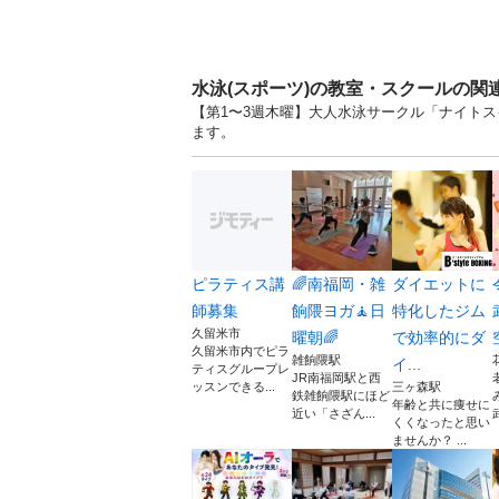
水泳(スポーツ)の教室・スクールの関
【第1〜3週木曜】大人水泳サークル「ナイトス
ます。
ピラティス講
🌈南福岡・雑
ダイエットに
師募集
餉隈ヨガ🧘日
特化したジム
久留米市
曜朝🌈
で効率的にダ
久留米市内でピラ
雑餉隈駅
イ...
ティスグループレ
JR南福岡駅と西
ッスンできる...
三ヶ森駅
鉄雑餉隈駅にほど
年齢と共に痩せに
近い「さざん...
くくなったと思い
ませんか？ ...