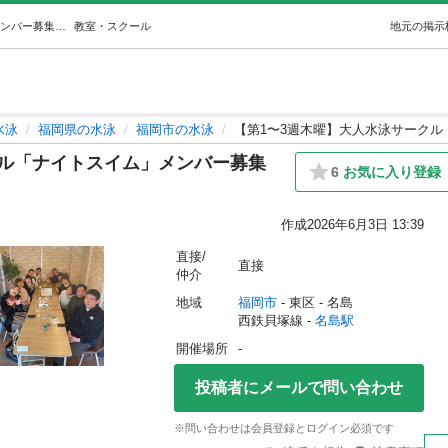
【第1〜3週木曜】大人水泳サークル「ナイトスイム」メンバー募集中！ (くすじゅん) 名島の水泳の生徒募集・教室・スクールの広告掲示板｜ジモティー
教室・スクール
地元の掲示
水泳
福岡県の水泳
福岡市の水泳
【第1〜3週木曜】大人水泳サーク
クル「ナイトスイム」メンバー募集
6
お気に入り登録
作成
2026年6月3日 13:39
直接/
直接
仲介
地域
福岡市
 - 東区
 - 名島
西鉄貝塚線 - 
名島駅
開催場所
-
投稿者にメールで問い合わせ
※問い合わせは会員登録とログイン必須です