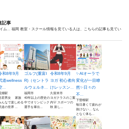
連記事
イム... 福岡 教室・スクール情報を見ている人は、こちらの記事も見てい
令和8年9月
ゴルフ(重富I
令和8年9月
✨AIオーラで
武道wellness
R)（セントラ
ヨガ 初心者向
変化が一目瞭
空...
ルウェルネ...
けレッスン...
然✨日々の
花畑駅
福岡市
久留米市
不...
老若男女 家族
40年以上の歴史の
ヨガクラスのご案
下曽根駅
みんなで楽しめる
中でオリンピック
内💡 スポーツの
毎日暑くて疲れが
武道の世界 ...
選手を輩出...
秋 新し...
抜けない… なん
となく体も...