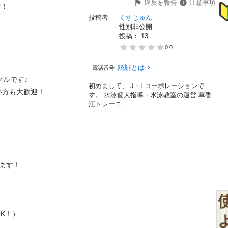
違反を報告
注意事項
！

投稿者
くすじゅん
性別非公開
投稿： 
13
0.0
認証とは
電話番号
ルです♪

初めまして、 J・Fコーポレーションで
方も大歓迎！

す。 水泳個人指導・水泳教室の運営 草香
江トレーニ...
ます！

K！）
