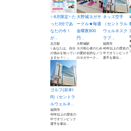
✨8月限定✨た
大野城ヨガサ
キッズ空手
った3分であ
ークル★毎週
（セントラル
なたの今！
金曜夜800
ウェルネスク
が...
円...
ラブ...
北方駅
大野城駅
福岡市
✨あなたは、自分
ヨガ初心者のため
40年以上の歴史の
の強みを知ってい
の愛好会的なノリ
中でオリンピック
ますか？✨ ...
のヨガサーク...
選手を輩出...
ゴルフ(岩本I
R)（セントラ
ルウェルネ...
福岡市
40年以上の歴史の
中でオリンピック
選手を輩出...