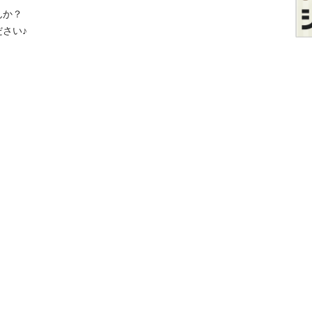
か？

い♪
