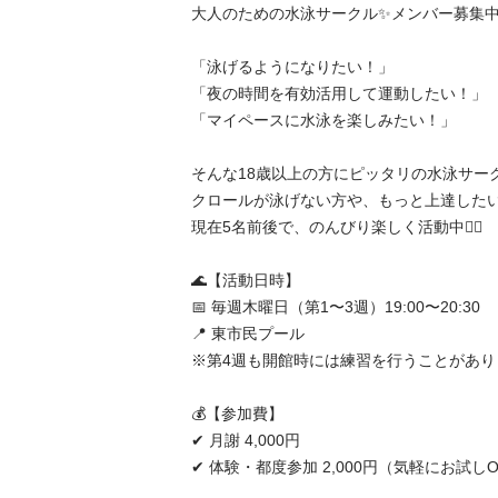
大人のための水泳サークル✨メンバー募集中
「泳げるようになりたい！」

「夜の時間を有効活用して運動したい！」

「マイペースに水泳を楽しみたい！」

そんな18歳以上の方にピッタリの水泳サーク
クロールが泳げない方や、もっと上達したい
現在5名前後で、のんびり楽しく活動中🏊‍♀️

🌊【活動日時】

📅 毎週木曜日（第1〜3週）19:00〜20:30

📍 東市民プール

※第4週も開館時には練習を行うことがあり
💰【参加費】

✔ 月謝 4,000円

✔ 体験・都度参加 2,000円（気軽にお試しO