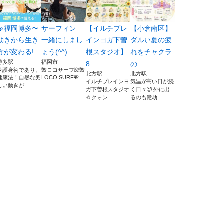
💫福岡博多〜
サーフィン
【イルチブレ
【小倉南区】
動きから生き
一緒にしまし
インヨガ下曽
ダルい夏の疲
方が変わる!...
ょう(^^) ...
根スタジオ】
れをチャクラ
博多駅
福岡市
8...
の...
🌟護身術であり、
🌺ロコサーフ🌺🌺
北方駅
北方駅
健康法！自然な美
LOCO SURF🌺...
イルチブレインヨ
気温が高い日が続
しい動きが...
ガ下曽根スタジオ
く日々🥵 外に出
🔆クォン...
るのも億劫...