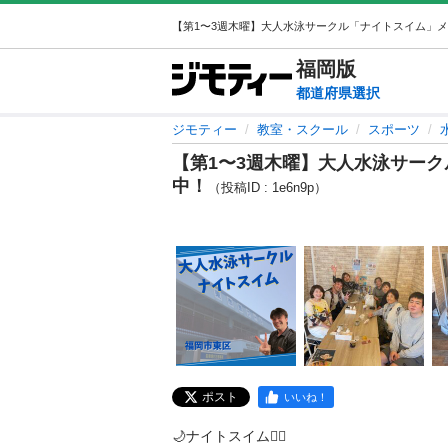
福岡
版
都道府県選択
ジモティー
教室・スクール
スポーツ
【第1〜3週木曜】大人水泳サー
中！
（投稿ID : 1e6n9p）
ポスト
いいね！
🌙ナイトスイム🏊‍♂️
