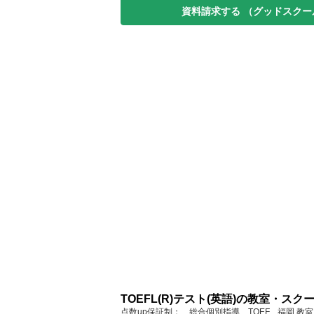
資料請求する
（グッドスクー
TOEFL(R)テスト(英語)の教室・ス
点数up保証制： 総合個別指導 TOEF... 福岡