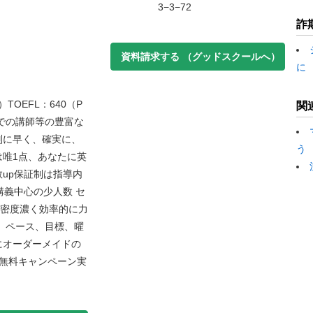
3−3−72
詐
資料請求する
（グッドスクールへ）
に
TOEFL：640（P
関
での講師等の豊富な
別に早く、確実に、
う
唯1点、あなたに英
up保証制は指導内
講義中心の少人数 セ
、密度濃く効率的に力
、ペース、目標、曜
にオーダーメイドの
無料キャンペーン実