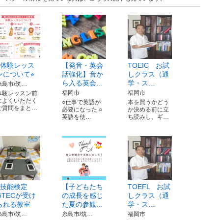
⭐︎体験レッス
【発音・英会
TOEIC お試
ンについて⭐︎
話強化】音か
しクラス（通
ら入る英会…
学・ス…
糸島市/筑…
福岡市
福岡市
体験レッスン前
によくいただく
○仕事で英語が
本を買うかどう
ご質問をまと…
必要になった ○
か決める前に立
英語を使…
ち読みし、ギ…
4技能検定
【子どもたち
TOEFL お試
GTECが受け
の成長を感じ
しクラス（通
られる教室
た夏の参観…
学・ス…
糸島市/筑…
糸島市/筑…
福岡市