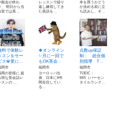
参観会が終わ
レッスンで繰り
本を買うかどう
り、 明日から当
返し練習してき
か決める前に立
教室では英…
た英語を…
ち読みし、ギ…
無料で体験レ
🍀オンライン
点数up保証
ッスンをサー
✨月に一回で
制： 総合個
ビス💎更に…
もOK英会…
別指導 T…
福岡市
福岡市
福岡市
福岡の皆様に 超
ヨーロッパ出
TOEIC：
お得な英会話レ
身、日本に9年
985（パーセン
ッスンの …
間在住してい
タイルランク…
る…