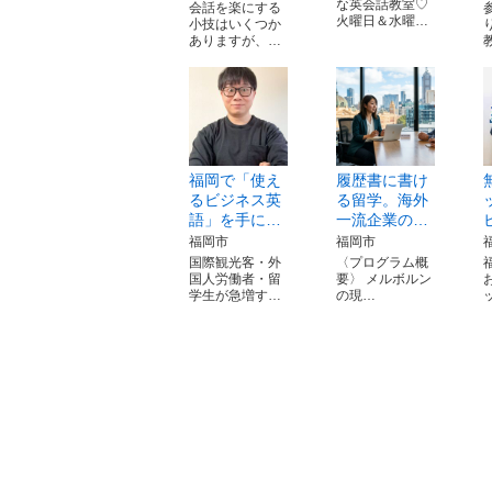
な英会話教室♡
会話を楽にする
火曜日＆水曜…
小技はいくつか
ありますが、…
福岡で「使え
履歴書に書け
るビジネス英
る留学。海外
語」を手に…
一流企業の…
福岡市
福岡市
国際観光客・外
〈プログラム概
国人労働者・留
要〉 メルボルン
学生が急増す…
の現…