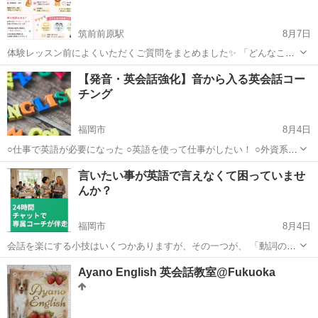
筑前前原駅
8月7日
体験レッスン前によくいただくご質問をまとめました✨ 「どんなこと
をするの？」 「持ち物は？」 「勧誘はある？」 そんな疑問にお答え
福岡
糸島市
筑前前原駅
英会話
レッスン
【発音・英会話強化】音から入る英会話コー
しています😊 リラックスして教室の雰囲気を見て、感じていただけた
チング
ら嬉しいです...
福岡市
8月4日
○仕事で英語が必要になった ○英語を使って仕事がしたい！ ○外資系企
業で仕事がしてみたい ○ワーキングホリデーや留学に行きたい。 ○何
福岡
福岡市
英会話
コーチング
言いたい事が英語で言えなくて困っていませ
年も英会話スクールに通っていたけど、上達しない… ○空いた時間に
んか？
独学をしているが...
福岡市
8月4日
会話を楽にする小技はいくつかありますが、その一つが、 「動詞のス
タンバイ」。 例えば、「まだ今朝の水があります。」 I've still got this
福岡
福岡市
英会話
コーチング
Ayano English 英会話教室@Fukuoka
morning's water left. ...