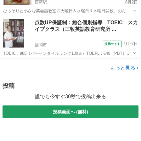
西新駅
8月2日
ひっそりと小さな英会話教室♡火曜日＆水曜日＆木曜日開校。のんび
りと優しい先生が、子どもたちを英語好きにしてみせます♪ゲームやア
福岡
福岡市
西新駅
英会話
AYANO
点数UP保証制：総合個別指導 TOEIC スカ
クティビティ、歌や踊りを取り入れた、楽しくアットホームな少人数
イプクラス（三牧英語教育研究所 …
制レッスン!お気軽にお問い合わせくだ...
7月27日
提携サイト
福岡市
TOEIC：985（パーセンタイルランク100％）TOEFL：640（PBT）、
主宰する英語学校、一流企業、大学での講師等の豊富な経験と実績を
福岡
福岡市
TOEIC(R)テスト
持つ三牧雅明が、全生徒に個別に早く、確実に、そして楽しく英語力
もっと見る
をつけます。指導目標...
投稿
誰でも今すぐ30秒で投稿出来る
投稿画面へ (無料)