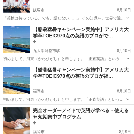
飯塚市
8月10日
「英検は持っている。でも、話せない……」 その知識を、世界で通じ
る「生きた英語」へアップデートしませんか？ 学習塾で英検3級や準2
福岡
飯塚市
英語
70代
【酷暑猛暑キャンペーン実施中】アメリカ大
級を取得していても、実際のコミュニケーションとなると言葉が出て
学卒TOEIC970点の英語のプロがで…
こない。そんな生徒様...
九大学研都市駅
8月10日
初めまして。河東（かわひがし）と申します。「正直英語」というオ
ンライン英語塾（対面も可）を運営しています。英語を教えることに
福岡
福岡市
九大学研都市駅
TOEIC(R)テスト
【酷暑猛暑キャンペーン実施中】アメリカ大
特化したプロフェッショナルです。中学英語からTOEICや英検はもち
学卒TOEIC970点の英語のプロが福…
オンライン
ろんTOEFLやIELTSのような...
福岡市
8月10日
初めまして。河東（かわひがし）と申します。「正直英語」という英
語塾を運営しています。英語を教えることに特化したプロフェッショ
福岡
福岡市
TOEIC(R)テスト
完全オーダーメイドで英語が学べる・使える
ナルです。中学英語からTOEICや英検はもちろんTOEFLやIELTSのよ
✨ 短期集中プログラム
うな難関テストにも対応して...
福岡市
8月9日