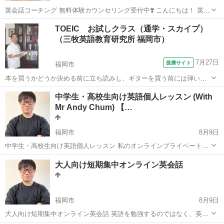
英会話コーチング 無料体験カウンセリング受付中❣️ こんにちは！ 英会
話コーチの Momokoです👋🏼 ✅英会話を習っているのになかなか上達
福岡
福岡市
英語
コーチング
TOEIC お試しクラス（通学・スカイプ）
しない ✅言いたいことがパッと英語で出てこない ✅どう...
（三牧英語教育研究所 福岡市）
7月27日
提携サイト
福岡市
本を買うかどうか決める前に立ち読みし、ギターを買う前には弾いて
みるように、英語は担当講師のクラスの受講が何といっても一番で
福岡
福岡市
TOEIC(R)テスト
中学生・高校生向け英語個人レッスン (With
す。当研究所ではお試しクラスも含め、全クラスを私が教えます。受
Mr Andy Chum) 【…
講するかどうかは入学金なしの「お試しクラ...
福岡市
8月9日
中学生・高校生向け英語個人レッスン 私のオンラインプライベートレ
ッスンは、個別指導型の英語レッスンです。あなたのニーズに合わせ
福岡
福岡市
英語/基礎英語
レッスン
大人向け短期集中オンライン英会話
たカリキュラムを用意し、英語力を最大限に伸ばすことができます。
香港人および日本人の生...
福岡市
8月9日
大人向け短期集中オンライン英会話 英語を勉強するのではなく、英語
を使う習慣を。 ​ 「英語を話せるようになりたい。」 そう思いながら