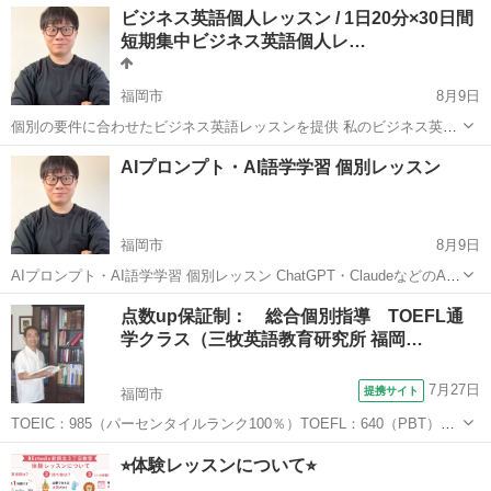
福岡
福岡市
英会話
オンライン
ビジネス英語個人レッスン / 1日20分×30日間
も、忙しい毎日の中で英語学習が続かない方は少なくありません。 英
短期集中ビジネス英語個人レ…
語...
福岡市
8月9日
個別の要件に合わせたビジネス英語レッスンを提供 私のビジネス英語
レッスンは、あなたの個別の要件に合わせて設計されています。例え
福岡
福岡市
ビジネス英語
ライティング
AIプロンプト・AI語学学習 個別レッスン
ば： 沖縄の磁器店で働く場合: 沖縄のパーソナルなビジネス状況に合
わせたコースを設計し...
福岡市
8月9日
AIプロンプト・AI語学学習 個別レッスン ChatGPT・ClaudeなどのAI
ツールを活用し、 英語・オランダ語・広東語学習学習をより効率的に
福岡
福岡市
その他
料金
点数up保証制： 総合個別指導 TOEFL通
進めるためのオンライン個別レッスンです。 ​ AI初心者の...
学クラス（三牧英語教育研究所 福岡…
7月27日
提携サイト
福岡市
TOEIC：985（パーセンタイルランク100％）TOEFL：640（PBT）、
主宰する英語学校、一流企業、大学での講師等の豊富な経験と実績を
福岡
福岡市
TOEFL(R)テスト
⭐︎体験レッスンについて⭐︎
持つ三牧雅明が、全生徒に個別に早く、確実に、そして楽しく英語力
をつけます。指導目標...