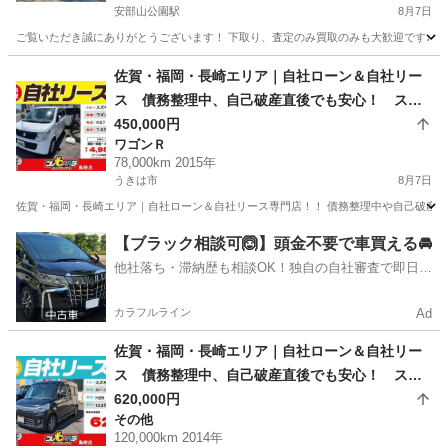
安部山公園駅
8月7日
ご覧いただき誠にありがとうございます！ 下取り、査定のみ買取のみも大歓迎です♩ クレ
福岡
北九州市
安部山公園駅
アルトラパン
佐賀・福岡・長崎エリア｜自社ローン＆自社リー
ス 債務整理中、自己破産直後でも安心！ スズ
キ ワゴンR H27年式
450,000円
ワゴンＲ
78,000km 2015年
うきは市
8月7日
佐賀・福岡・長崎エリア｜自社ローン＆自社リース専門店！！ 債務整理中や自己破産直
福岡
うきは市
ワゴンＲ
ローン
【ブラック相談可🙆】頭金不要で車買える🚘
他社落ち・滞納歴も相談OK！独自の自社審査で即日解
決✨
カラフルライン
Ad
佐賀・福岡・長崎エリア｜自社ローン＆自社リー
ス 債務整理中、自己破産直後でも安心！ スズ
キ スペーシアカスタムTS H26年式
620,000円
その他
120,000km 2014年