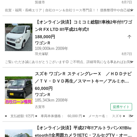
筑後市
8月7日
佐賀・福岡・長崎エリア｜自社ローン＆自社リース専門店！！ 債務整理中や自己破産直
福岡
筑後市
その他
ローン
【オンライン決済】コミコミ総額‼️車検2年付‼️ワゴ
ンR FX LTD II‼️平成21年式‼️
188,000円
ワゴンＲ
109,000km 2009年
羽犬塚駅
8月7日
ご覧いただき誠にありがとうございます😊 ご不明点、詳細等気になる事あればお気軽に
福岡
八女市
羽犬塚駅
ワゴンＲ
ワゴンR
スズキ ワゴンＲ スティングレーＸ ／ＨＤＤナビ
／ＴＶ・ＤＶＤ再生／スマートキー／アルミホイ
ール／ＨＩＤライト／盗難防止／電格ミラー／タ
60,000円
ワゴンＲ
イミングチェーン （検9.6）
185,343km 2008年
古賀市
提携サイト
■ 支払総額: 9万円 ■ 車両本体価格： 60,000 円 ■ メーカー名： スズキ 
福岡
古賀市
ワゴンＲ
【オンライン決済】平成27年‼️アルトラパンX‼️Blu
etooth‼️全周囲カメラ‼️ETC・フルセグTV・オート