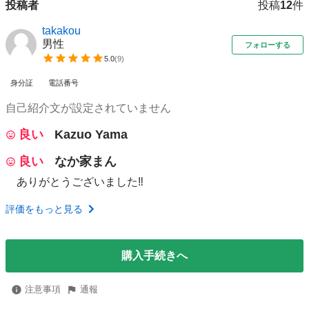
投稿者
投稿
12
件
takakou
男性
フォローする
5.0
(
9
)
身分証
電話番号
自己紹介文が設定されていません
良い
Kazuo Yama
良い
なか家まん
ありがとうございました‼️
評価をもっと見る
購入手続きへ
注意事項
通報