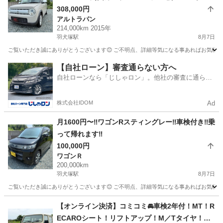
ライト・プッシュスタート・レーンアシスト・衝
308,000円
アルトラパン
突軽減アシスト‼️車検2年付‼️
214,000km 2015年
羽犬塚駅
8月7日
ご覧いただき誠にありがとうございます😊 ご不明点、詳細等気になる事あればお気軽に
福岡
八女市
羽犬塚駅
アルトラパン
車両
【自社ローン】審査通らない方へ
自社ローンなら「じしゃロン」。他社の審査に通らな
かった方も
株式会社IDOM
Ad
月1600円〜‼️ワゴンRスティングレー‼️車検付き‼️乗
って帰れます‼️
100,000円
ワゴンＲ
200,000km
羽犬塚駅
8月7日
ご覧いただき誠にありがとうございます😊 ご不明点、詳細等気になる事あればお気軽に
福岡
八女市
羽犬塚駅
ワゴンＲ
ワゴンR
【オンライン決済】コミコミ🚘車検2年付！MT！R
ECAROシート！リフトアップ！M／Tタイヤ！ジ