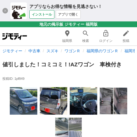
アプリならお得な情報を見逃さない！
インストール
アプリで開く
地元の掲示板 ジモティー 福岡版
福岡県
検索
ログイン
投稿
ジモティー
中古車
スズキ
ワゴンＲ
福岡県のワゴンＲ
福岡市
値引しました！コミコミ！!AZワゴン 車検付き
投稿ID: 1pf849