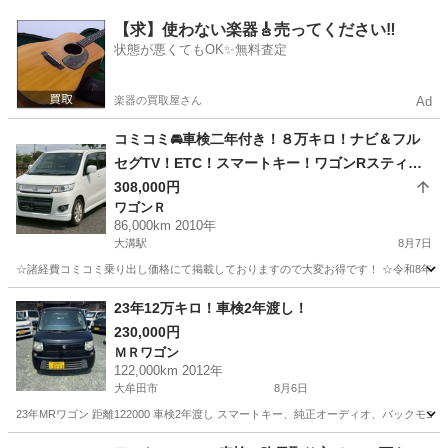
福岡
古賀市
その他
【求】使わない楽器🎸売ってください‼️
状態が悪くてもOK✨無料査定
楽器の買取屋さん
Ad
コミコミ🚘車検二年付き！８万キロ！ナビ＆フル
セグTV！ETC！スマートキー！ワゴンRスティン
グレー！
308,000円
ワゴンＲ
86,000km 2010年
大溝駅
8月7日
☆諸経費コミコミ乗り出し価格にて掲載しておりますので大変お得です！ ☆令和8年度自
福岡
筑後市
大溝駅
ワゴンＲ
ワゴンR
23年12万キロ！車検2年渡し！
230,000円
ＭＲワゴン
122,000km 2012年
大牟田市
8月6日
23年MRワゴン 距離122000 車検2年渡し スマートキー、純正オーディオ、バック
福岡
大牟田市
ＭＲワゴン
ボンネット