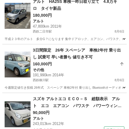
アルト HA25S 車検一昨日取り立て 4.8万キ
ロ タイヤ新品
180,000円
アルト
47,800km 2011年
西鉄二日市駅
8月6日
平成２３年のアルト 多分G？になります 集中ドアロック、エアコン、パワステ、パワーウ
福岡
太宰府市
西鉄二日市駅
アルト
3日間限定 26年 スペーシア 車検2年付 乗り出
し 試乗可 早い者勝ち 値引き不可
160,000円
その他
191,990km 2014年
西鉄柳川駅
8月6日
今週限定値引き投稿 26年式 スペーシア 車検2年付 乗り出し Bluetoothオーディ
福岡
大川市
西鉄柳川駅
その他
スペーシア
スズキ アルトエコ ＥＣＯ－Ｓ 総額表示 アル
ト エコ エアコン パワステ パワーウィン
ド キーレスキー タイミングチェーン Ｉ－Ｓ
90,000円
アルト
ＴＯＰ （検9.2）
243,013km 2012年