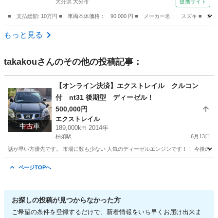
大分県 大分市
提携サイト
■ 支払総額: 10万円 ■ 車両本体価格： 90,000 円 ■ メーカー名： スズキ
大分
大分市
アルト
もっと見る
takakou
さんのその他の投稿記事：
【オンライン決済】エクストレイル クルコン
付 nt31 後期型 ディーゼル！
500,000円
エクストレイル
中古車
189,000km 2014年
柚須駅
6月13日
話が早い方優先です。 市場に数も少ない 人気のディーゼルエンジンです！！ 今後の価値
福岡
福岡市
柚須駅
エクストレイル
車両
ページTOPへ
お探しの投稿が見つからなかった方
ご希望の条件を登録するだけで、新着情報をいち早くお届け出来ま