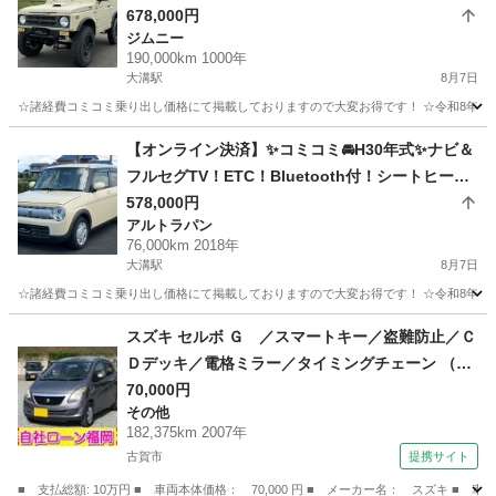
ムニー！
678,000円
ジムニー
190,000km 1000年
大溝駅
8月7日
☆諸経費コミコミ乗り出し価格にて掲載しておりますので大変お得です！ ☆令和8年度自
福岡
筑後市
大溝駅
ジムニー
【オンライン決済】✨コミコミ🚘H30年式✨ナビ＆
フルセグTV！ETC！Bluetooth付！シートヒータ
ー！オートライト！アルトラパン！
578,000円
アルトラパン
76,000km 2018年
大溝駅
8月7日
☆諸経費コミコミ乗り出し価格にて掲載しておりますので大変お得です！ ☆令和8年度自
福岡
筑後市
大溝駅
アルトラパン
スズキ セルボ Ｇ ／スマートキー／盗難防止／Ｃ
Ｄデッキ／電格ミラー／タイミングチェーン （検
10.4）
70,000円
その他
182,375km 2007年
古賀市
提携サイト
■ 支払総額: 10万円 ■ 車両本体価格： 70,000 円 ■ メーカー名： スズキ 