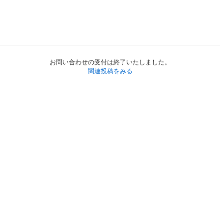
お問い合わせの受付は終了いたしました。
関連投稿をみる
初めての方へ
利用規約
プライバシーポリシー
プライバシー・ステートメント
健全化に資する運用方針
お問い合わせ
運営会社
サイトマップ
ご利用ガイド
フリーワードで探す
PC版で表示
都道府県選択