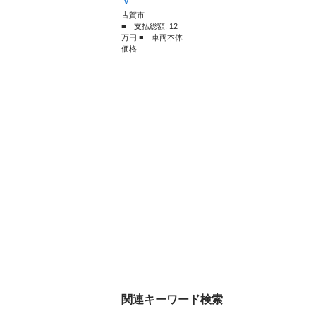
Ｖ...
古賀市
■ 支払総額: 12
万円 ■ 車両本体
価格...
関連キーワード検索