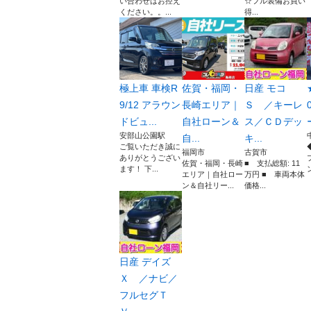
い合わせはお控え
☆フル装備お買い
ください。。...
得...
極上車 車検R
佐賀・福岡・
日産 モコ
9/12 アラウン
長崎エリア｜
Ｓ ／キーレ
ドビュ...
自社ローン＆
ス／ＣＤデッ
安部山公園駅
自...
キ...
ご覧いただき誠に
福岡市
古賀市
ありがとうござい
佐賀・福岡・長崎
■ 支払総額: 11
ます！ 下...
エリア｜自社ロー
万円 ■ 車両本体
ン＆自社リー...
価格...
日産 デイズ
Ｘ ／ナビ／
フルセグＴ