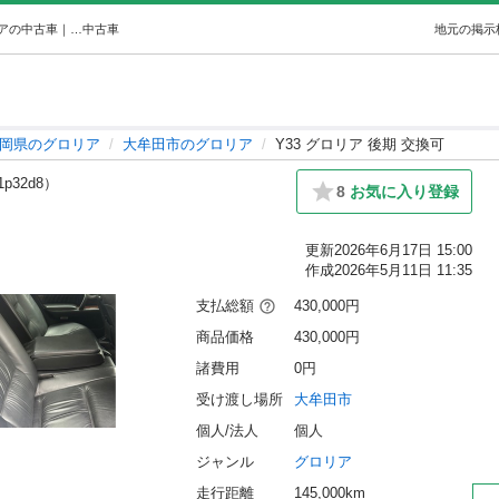
Y33 グロリア 後期 交換可 (あいふぉん) 大牟田のグロリアの中古車｜ジモティー
中古車
地元の掲示
岡県のグロリア
大牟田市のグロリア
Y33 グロリア 後期 交換可
1p32d8）
8
お気に入り登録
更新
2026年6月17日 15:00
作成
2026年5月11日 11:35
支払総額
430,000円
商品価格
430,000円
諸費用
0円
受け渡し場所
大牟田市
個人/法人
個人
ジャンル
グロリア
走行距離
145,000km