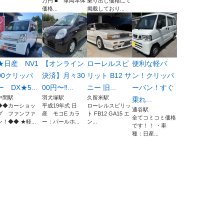
万円 ■ 車両本体
乗り出し価格にて
価格...
掲載しており...
★日産 NV1
【オンライン
ローレルスピ
便利な軽バ
00クリッパ
決済】月々30
リット B12 サ
ン！クリッパ
ー DX★5...
00円〜‼️...
ニー 旧...
ーバン！すぐ
中間駅
羽犬塚駅
久留米駅
乗れ...
◆◆カーショッ
平成19年式 日
ローレルスピリッ
通谷駅
プ ファンファ
産 モコE カラ
ト FB12 GA15 エ
全てコミコミ価格
ン！◆◆ ★軽...
ー：パールホ...
ン...
です！！ ・車
種：日産...