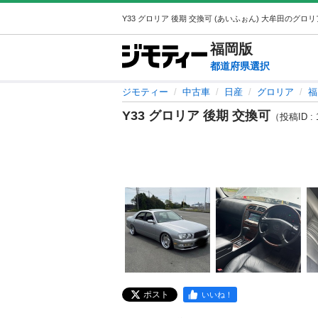
福岡
版
都道府県選択
ジモティー
中古車
日産
グロリア
福
Y33 グロリア 後期 交換可
（投稿ID : 
ポスト
いいね！