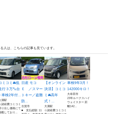
見ている人は、こちらの記事も見ています。
コミコミ🚘低
日産 モコ
【オンライン
車検9年3月！
走行３万㌔台
Ｅ ／スマー
決済】コミコ
142000キロ！
大牟田市
✨車検2年付...
トキー／盗難
ミ🚘高年
23年ルークスハイ
大溝駅
防...
式！...
ウェイスター 距
☆諸経費コミコミ
古賀市
大溝駅
離142...
乗り出し価格にて
■ 支払総額: 11
☆諸経費コミコミ
掲載しており...