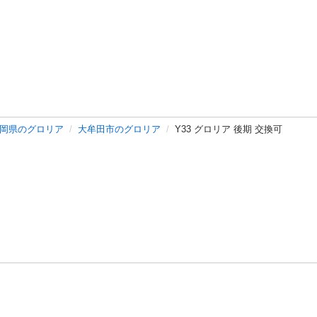
岡県のグロリア
大牟田市のグロリア
Y33 グロリア 後期 交換可
バシーポリシー
プライバシー・ステートメント
健全化に資する運用
プ
ご利用ガイド
フリーワードで探す
特定商取引法の表示
利用