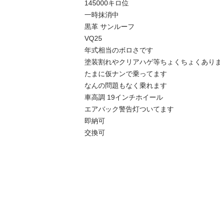
145000キロ位

一時抹消中

黒革 サンルーフ

VQ25

年式相当のボロさです

塗装割れやクリアハゲ等ちょくちょくありま
たまに仮ナンで乗ってます

なんの問題もなく乗れます

車高調 19インチホイール

エアバック警告灯ついてます

即納可

交換可