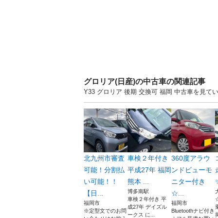
グロリア(日産)の中古車の関連記事
Y33 グロリア 後期 交換可 福岡 中古車を
北九州市審査
車検２年付き
360度アラウ
可能！分割払
平成27年 福岡
ンドビューモ
い可能！！
熊本 ...
ニター付き
博多南駅
【日...
☆...
車検２年付き 平
福岡市
福岡市
成27年 デイズル
※定型文でのお問
Bluetoothナビ付き
ークス に...