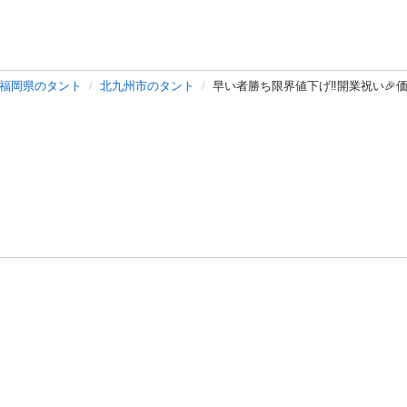
福岡県のタント
北九州市のタント
早い者勝ち限界値下げ‼️開業祝い🎉価
バシーポリシー
プライバシー・ステートメント
健全化に資する運用
プ
ご利用ガイド
フリーワードで探す
特定商取引法の表示
利用