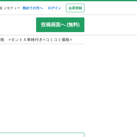
板 ジモティー
初めての方へ
ログイン
会員登録
投稿画面へ (無料)
格 ⭐️タントＸ車検付き⭐️コミコミ価格⭐️