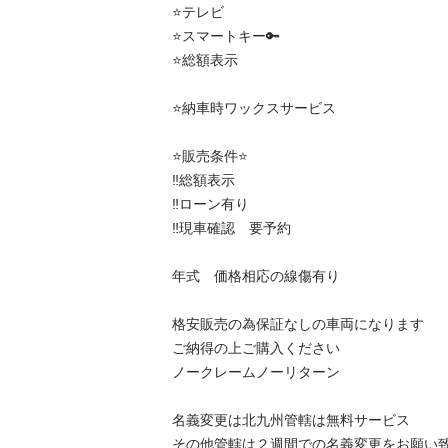
⭐️テレビ

⭐️スマートキー🔑

⭐️総額表示

⭐️納車時ワックスサービス

⭐️販売条件⭐️

‼️総額表示

‼️ローン有り

‼️現車確認　要予約

年式　価格相応の線傷有り

格安販売の為保証なしの車両になります

ご納得の上ご購入ください

ノークレームノーリターン

名義変更は北九州管轄は無料サービス

その他管轄は２週間での名義変更をお願い致