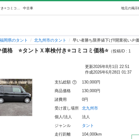
早い者勝ち限界値下げ‼️開業祝い🎉価格⭐️タントＸ車検付き⭐️コミコミ価格⭐️ (NEXTSTAGE) 北九州のタントの中古車｜ジモティー
中古車
地元の掲示
福岡県のタント
北九州市のタント
早い者勝ち限界値下げ‼️開業祝い🎉価
価格 ⭐️タントＸ車検付き⭐️コミコミ価格⭐️
（投稿ID : 1
更新
2026年8月1日 22:51
作成
2026年6月28日 01:37
支払総額
130,000円
商品価格
130,000円
諸費用
0円
受け渡し場所
北九州市
個人/法人
法人
ジャンル
タント
走行距離
104,000km