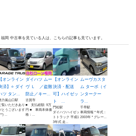
... 福岡 中古車を見ている人は、こちらの記事も見ています。
【オンライン
ダイハツ ムー
【オンライン
ムーヴカスタ
決済】⭐️ ダイ
ヴ Ｌ ／盗難
決済・配送
ム ターボ（イ
ハツ タン...
防止／キー...
可】ハイゼッ
ンタークー
徳力嵐山口駅
古賀市
ト ...
ラ...
ご覧いただきあり
■ 支払総額: 9万
門松駅
千早駅
がとうございます
円 ■ 車両本体価
ダイハツハイゼッ
車両情報 * 年式：
^^) ...
格：...
トトラック 平成1
2003年 * グレー...
3年式 走...