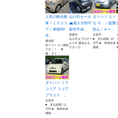
人気の軽自動
山の日セール
ダイハツ エッ
車！ミラココ
🏔️個人分割可
セ Ｄ ／盗難
ア！車検R9
能🉑平成...
防止／キー...
筑後市
古賀市
年...
山の日までのセー
■ 支払総額: 10
通谷駅
ルです 夏休みを
万円 ■ 車両本体
全てコミコミ価格
下さい💦 ...
価格...
です！！ ・車
種：ダイ...
ダイハツ ミラ
ココア ココア
プラスＸ ...
古賀市
■ 支払総額: 11
万円 ■ 車両本体
価格...