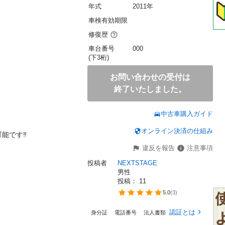
年式
2011年
車検有効期限
修復歴
車台番号
000
(下3桁)
お問い合わせの受付は
終了いたしました。
中古車購入ガイド
オンライン決済の仕組み
です‼️

違反を報告
注意事項
投稿者
NEXTSTAGE
男性
投稿： 
11
5.0
(
3
)
認証とは
身分証
電話番号
法人書類