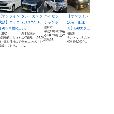
【オンライン
タントカスタ
ハイゼット
【オンライン
決済】コミコ
ム L375S 18
ジャンボ
決済・配送
嘉麻市
ミ🚘✨車検R...
5,0...
可】la600タ...
平成25年式 車検
大溝駅
新木屋瀬駅
糟屋郡
令和9年8月 走行
☆諸経費コミコミ
走行距離：185,00
タントカスタム la
距離15...
乗り出し価格にて
0km エンジンオイ
600 103,000キ...
掲載しており...
ル...