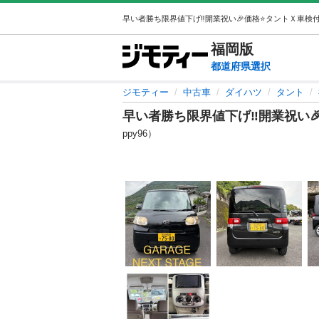
福岡
版
都道府県選択
ジモティー
中古車
ダイハツ
タント
早い者勝ち限界値下げ‼️開業祝い🎉
ppy96）