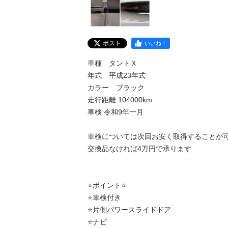
ポスト
いいね！
車種　タントＸ

年式　平成23年式

カラー　ブラック

走行距離 104000km

車検 令和9年一月

車検については次回お安く取得することが可能
交換品なければ4万円で承ります

⭐️ポイント⭐️

⭐️車検付き

⭐️片側パワースライドドア

⭐️ナビ
