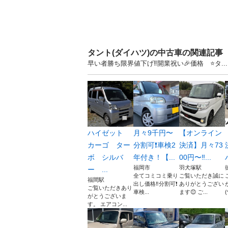
タント(ダイハツ)の中古車の関連記事
早い者勝ち限界値下げ‼️開業祝い🎉価格 ⭐️タ
ハイゼット
月々9千円〜
【オンライン
カーゴ ター
分割可❗️車検2
決済】月々73
ボ シルバ
年付き！【...
00円〜‼️...
福岡市
羽犬塚駅
ー ...
全てコミコミ乗り
ご覧いただき誠に
福間駅
出し価格‼️分割可❗️
ありがとうござい
ご覧いただきあり
車検...
ます😊 ご...
(
がとうございま
す。 エアコン...