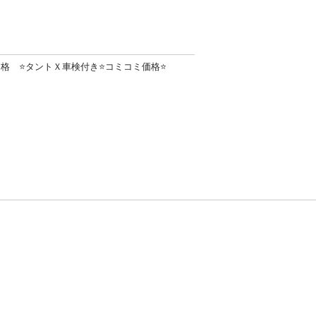
格 ⭐️タントＸ車検付き⭐️コミコミ価格⭐️
方針
お問い合わせ
者情報の外部送信について