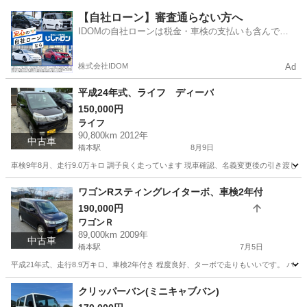
福岡
福岡市
橋本駅
ムーヴ
スルー
【自社ローン】審査通らない方へ
IDOMの自社ローンは税金・車検の支払いも含んでい
るので毎月の支払額は一定
株式会社IDOM
Ad
平成24年式、ライフ ディーバ
150,000円
ライフ
90,800km 2012年
中古車
橋本駅
8月9日
車検9年8月、走行9.0万キロ 調子良く走っています 現車確認、名義変更後の引き渡し
福岡
福岡市
橋本駅
ライフ
ワゴンRスティングレイターボ、車検2年付
190,000円
ワゴンＲ
89,000km 2009年
中古車
橋本駅
7月5日
平成21年式、走行8.9万キロ、車検2年付き 程度良好、ターボで走りもいいです。 パ
福岡
福岡市
橋本駅
ワゴンＲ
ワゴンR
クリッパーバン(ミニキャブバン)