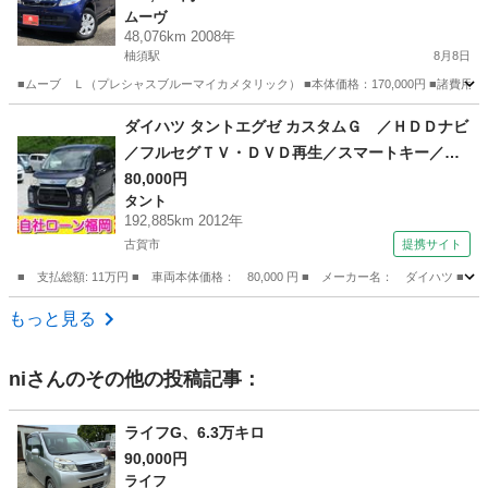
ムーヴ
48,076km 2008年
柚須駅
8月8日
■ムーブ Ｌ（プレシャスブルーマイカメタリック） ■本体価格：170,000円 ■諸費用：82,300円
福岡
糟屋郡
柚須駅
ムーヴ
ダイハツ タントエグゼ カスタムＧ ／ＨＤＤナビ
／フルセグＴＶ・ＤＶＤ再生／スマートキー／ア
イドリングストップ／アルミホイール／ＨＩＤラ
80,000円
タント
イト／盗難防止／ＥＴＣ／ウィンカーミラー／タ
192,885km 2012年
イミングチェーン （検9.3）
古賀市
提携サイト
■ 支払総額: 11万円 ■ 車両本体価格： 80,000 円 ■ メーカー名： ダイハ
福岡
古賀市
タント
もっと見る
ni
さんのその他の投稿記事：
ライフG、6.3万キロ
90,000円
ライフ