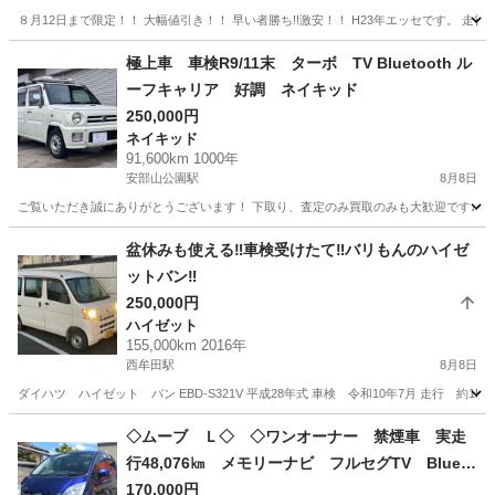
８月12日まで限定！！ 大幅値引き！！ 早い者勝ち!!激安！！ H23年エッセです。 走行
福岡
朝倉市
エッセ
お買い得
極上車 車検R9/11末 ターボ TV Bluetooth ル
ーフキャリア 好調 ネイキッド
250,000円
ネイキッド
91,600km 1000年
安部山公園駅
8月8日
ご覧いただき誠にありがとうございます！ 下取り、査定のみ買取のみも大歓迎です♩ ク
福岡
北九州市
安部山公園駅
ネイキッド
車両
盆休みも使える‼️車検受けたて‼️バリもんのハイゼ
ットバン‼️
250,000円
ハイゼット
155,000km 2016年
西牟田駅
8月8日
ダイハツ ハイゼット バン EBD-S321V 平成28年式 車検 令和10年7月 走行 約15
福岡
八女郡
西牟田駅
ハイゼット
◇ムーブ Ｌ◇ ◇ワンオーナー 禁煙車 実走
行48,076㎞ メモリーナビ フルセグTV Blueto
othオーディオ キーレス 電動格納ミラー
170,000円