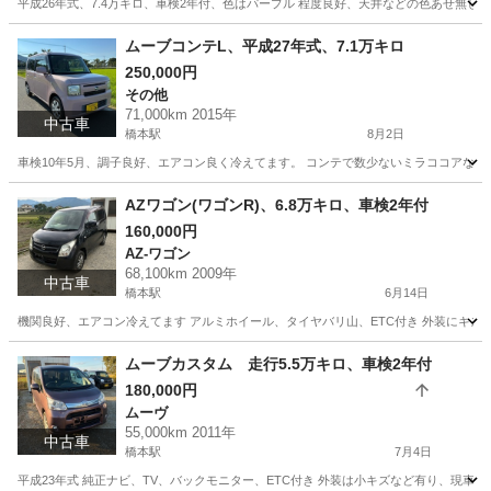
平成26年式、7.4万キロ、車検2年付、色はパープル 程度良好、天井などの色あせ無し
福岡
福岡市
橋本駅
その他
スペーシア
ムーブコンテL、平成27年式、7.1万キロ
250,000円
その他
71,000km 2015年
中古車
橋本駅
8月2日
車検10年5月、調子良好、エアコン良く冷えてます。 コンテで数少ないミラココアなど
福岡
福岡市
橋本駅
その他
ムーブコンテ
AZワゴン(ワゴンR)、6.8万キロ、車検2年付
160,000円
AZ-ワゴン
68,100km 2009年
中古車
橋本駅
6月14日
機関良好、エアコン冷えてます アルミホイール、タイヤバリ山、ETC付き 外装にキ
福岡
福岡市
橋本駅
AZ-ワゴン
ワゴンR
ムーブカスタム 走行5.5万キロ、車検2年付
180,000円
ムーヴ
55,000km 2011年
中古車
橋本駅
7月4日
平成23年式 純正ナビ、TV、バックモニター、ETC付き 外装は小キズなど有り、現車