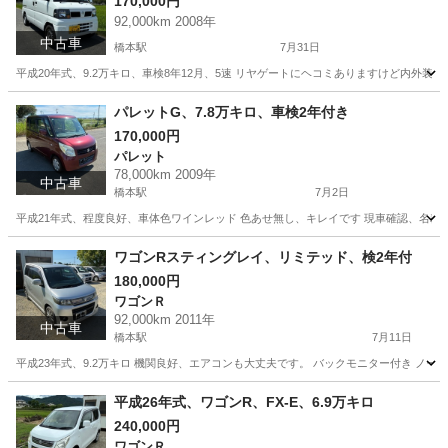
170,000円
92,000km 2008年
中古車
橋本駅
7月31日
平成20年式、9.2万キロ、車検8年12月、5速 リヤゲートにヘコミありますけど内外装
福岡
福岡市
橋本駅
その他
パレットG、7.8万キロ、車検2年付き
170,000円
パレット
78,000km 2009年
中古車
橋本駅
7月2日
平成21年式、程度良好、車体色ワインレッド 色あせ無し、キレイです 現車確認、名
福岡
福岡市
橋本駅
パレット
ワゴンRスティングレイ、リミテッド、検2年付
180,000円
ワゴンＲ
92,000km 2011年
中古車
橋本駅
7月11日
平成23年式、9.2万キロ 機関良好、エアコンも大丈夫です。 バックモニター付き ノ
福岡
福岡市
橋本駅
ワゴンＲ
ワゴンR
平成26年式、ワゴンR、FX-E、6.9万キロ
240,000円
ワゴンＲ