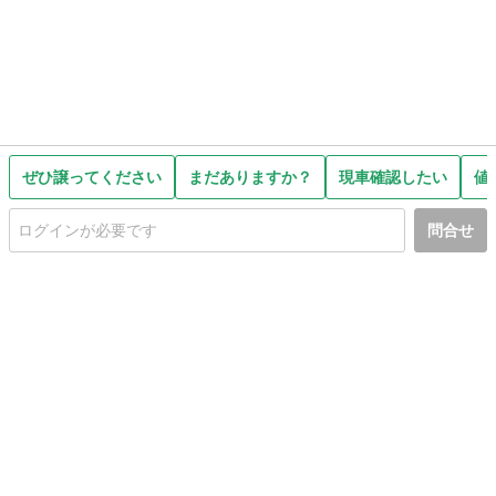
ぜひ譲ってください
まだありますか？
現車確認したい
値
問合せ
初めての方へ
利用規約
プライバシーポリシー
プライバシー・ステートメント
健全化に資する運用方針
お問い合わせ
運営会社
サイトマップ
ご利用ガイド
フリーワードで探す