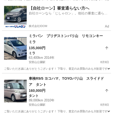
福岡
嘉麻市
筑前庄内駅
エッセ
軽量
【自社ローン】審査通らない方へ
自社ローンなら「じしゃロン」。他社の審査に通らな
かった方も
株式会社IDOM
Ad
ミラバン ブリヂストンバリ山 リモコンキー
ミラ
135,000円
ミラ
63,400km 2014年
安部山公園駅
8月9日
ご覧いただき誠にありがとうございます！ 下取り、査定のみ買取のみも大歓迎です♩ クレ
福岡
北九州市
安部山公園駅
ミラ
車検R9/5 ヨコハマ、TOYOバリ山 スライドド
ア タント
160,000円
タント
89,000km 2010年
安部山公園駅
8月9日
ご覧いただき誠にありがとうございます！ 下取り、査定のみ買取のみも大歓迎です♩ クレ