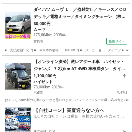
福岡
北九州市
安部山公園駅
タント
ダイハツ ムーヴ Ｌ ／盗難防止／キーレス／ＣＤ
デッキ／電格ミラー／タイミングチェーン （検9.
7）
60,000円
ムーヴ
175,864km 2008年
古賀市
提携サイト
■ 支払総額: 9万円 ■ 車両本体価格： 60,000 円 ■ メーカー名： ダイハツ 
福岡
古賀市
ムーヴ
【オンライン決済】激レアターボ車 ハイゼット
ジャンボ 7.2万km AT 4WD 車検満タン タイヤ
新品 宮崎ボディー製アルミ箱＋専用ホロ LED
1,100,000円
ハイゼット
ヘッドランプ 内外装美車 乗帰れます
73,000km 2018年
京都郡
8月9日
おそらくj-tanto製の初期のターボと思われます。パワーフィルターの吸い込み音とバ
福岡
京都郡
ハイゼット
【自社ローン】審査通らない方へ
IDOMの自社ローンは税金・車検の支払いも含んでい
るので毎月の支払額は一定
株式会社IDOM
Ad