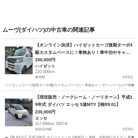
ムーヴ(ダイハツ)の中古車の関連記事
【オンライン決済】ハイゼットカーゴ後期ターボ4
駆カスタムベースに！車検あり！車中泊やキャン
ピングカーにも！
200,000円
ハイゼット
220,000km
橋本駅
8月9日
ハイゼットカーゴ後期ターボ4駆カスタムベースに！車検あり！ 4ナンバーなので税金安い、営
福岡
福岡市
橋本駅
ハイゼット
エンジン
【現状販売・ノークレーム・ノーリターン】平成1
9年式 ダイハツ エッセ 5速MT‼️【検R9.01】
230,000円
エッセ
117,000km 2007年
筑前庄内駅
8月9日
🚗【検.R9.01】平成19年式 ダイハツ エッセ 5速MT‼️ ✅ 車検：令和9年1月まで ✅