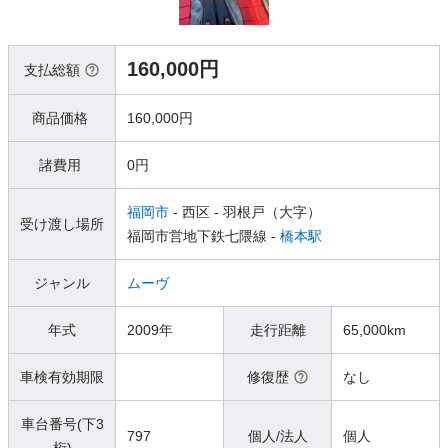
160,000円
支払総額
商品価格
160,000円
諸費用
0円
福岡市
- 西区
- 羽根戸（大字）
受け渡し場所
福岡市営地下鉄七隈線 -
橋本駅
ジャンル
ムーヴ
年式
2009年
走行距離
65,000km
車検有効期限
修復歴
なし
車台番号(下3
797
個人/法人
個人