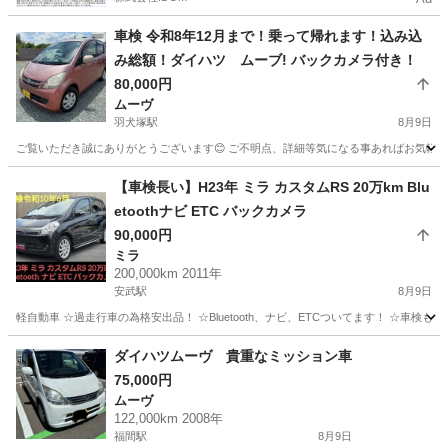
車検 令和8年12月まで！乗って帰れます！込み込
み総額！ダイハツ ムーブ! バックカメラ付き！
80,000円
ムーヴ
羽犬塚駅
8月9日
ご覧いただき誠にありがとうございます😊 ご不明点、詳細等気になる事あればお気軽にお
福岡
八女市
羽犬塚駅
ムーヴ
ワゴンR
【車検長い】H23年 ミラ カスタムRS 20万km Blu
etoothナビ ETC バックカメラ
90,000円
ミラ
200,000km 2011年
安武駅
8月9日
軽自動車 ☆過走行車の為格安出品！ ☆Bluetooth、ナビ、ETCついてます！ ☆車
福岡
久留米市
安武駅
ミラ
Bluetooth
ダイハツムーヴ 貴重なミッション車
75,000円
ムーヴ
122,000km 2008年
福間駅
8月9日