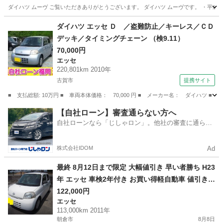
ダイハツ ムーヴ ご覧いただきありがとうございます。 ダイハツ ムーヴです。 ・平成21
福岡
福津市
福間駅
ムーヴ
ダイハツ エッセ Ｄ ／盗難防止／キーレス／ＣＤ
デッキ／タイミングチェーン （検9.11）
70,000円
エッセ
220,801km 2010年
古賀市
提携サイト
■ 支払総額: 10万円 ■ 車両本体価格： 70,000 円 ■ メーカー名： ダイハツ 
福岡
古賀市
エッセ
【自社ローン】審査通らない方へ
自社ローンなら「じしゃロン」。他社の審査に通らな
かった方も
株式会社IDOM
Ad
最終 8月12日まで限定 大幅値引き 早い者勝ち H23
年 エッセ 車検2年付き お買い得軽自動車 値引き不
可 個人売買
122,000円
エッセ
113,000km 2011年
朝倉市
8月8日