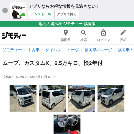
アプリならお得な情報を見逃さない！
インストール
アプリで開く
地元の掲示板 ジモティー 福岡版
福岡県
検索
ログイン
投稿
ジモティー
中古車
ダイハツ
ムーヴ
福岡県のムーヴ
福岡市の
ムーブ、カスタムX、6.5万キロ、検2年付
投稿ID: 1p2dt9
2026年7月11日 01:26