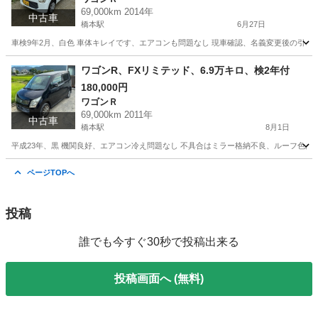
69,000km 2014年
中古車
橋本駅
6月27日
車検9年2月、白色 車体キレイです、エアコンも問題なし 現車確認、名義変更後の引き
福岡
福岡市
橋本駅
ワゴンＲ
ワゴンR、FXリミテッド、6.9万キロ、検2年付
180,000円
ワゴンＲ
69,000km 2011年
中古車
橋本駅
8月1日
平成23年、黒 機関良好、エアコン冷え問題なし 不具合はミラー格納不良、ルーフ色
福岡
福岡市
橋本駅
ワゴンＲ
ワゴンR
ページTOPへ
投稿
誰でも今すぐ30秒で投稿出来る
投稿画面へ (無料)