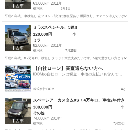
63,000km 2011年
中古車
橋本駅
8月1日
平成23年式、車検無し 左フロント部分に修復歴あり 機関良好、エアコン冷えています 
福岡
福岡市
橋本駅
ライフ
ミラXスペシャル、5速‼️
120,000円
ミラ
82,000km 2011年
中古車
橋本駅
7月25日
平成23年式、8.2万キロ、検無し クラッチ大丈夫みたいです、5速で遊びたい方どうぞ
福岡
福岡市
橋本駅
ミラ
仮ナンバー
【自社ローン】審査通らない方へ
IDOMの自社ローンは税金・車検の支払いも含んでい
るので毎月の支払額は一定
株式会社IDOM
Ad
スペーシア カスタムXS 7.4万キロ、車検2年付き
300,000円
その他
74,000km 2014年
中古車
橋本駅
7月25日