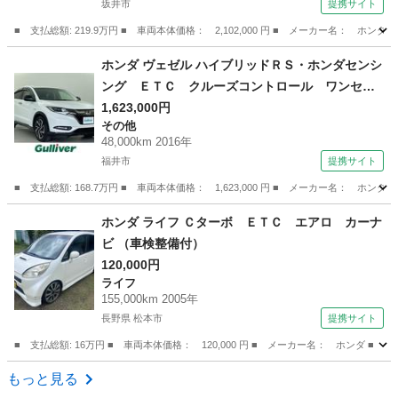
坂井市
提携サイト
Ｄランプ ＬＥＤフォグ （検11.7）
■ 支払総額: 219.9万円 ■ 車両本体価格： 2,102,000 円 ■ メーカー名
福井
坂井市
N-BOX
ホンダ ヴェゼル ハイブリッドＲＳ・ホンダセンシ
ング ＥＴＣ クルーズコントロール ワンセグ
テレビ アイドリングストップ バックカメラ
1,623,000円
その他
メモリナビ パワーステアリング パワーウィン
48,000km 2016年
ドウ ＡＢＳ 横滑り防止装置 純正１８インチ
福井市
提携サイト
アルミホイール （検9.6）
■ 支払総額: 168.7万円 ■ 車両本体価格： 1,623,000 円 ■ メーカー名
福井
福井市
その他
ホンダ ライフ Ｃターボ ＥＴＣ エアロ カーナ
ビ （車検整備付）
120,000円
ライフ
155,000km 2005年
長野県 松本市
提携サイト
■ 支払総額: 16万円 ■ 車両本体価格： 120,000 円 ■ メーカー名： ホンダ ■
長野
松本市
ライフ
もっと見る