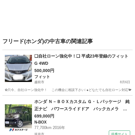
フリード(ホンダ)の中古車の関連記事
❑自社ローン強化中！❑ 平成23年登録のフィット
G 4WD
500,000円
フィット
越前市
8月6日
✿只今、自社ローン強化中！ この機会に相談下さい❕ ●どなたでも自社ローン
福井
越前市
フィット
車両
ホンダ Ｎ－ＢＯＸカスタム Ｇ・Ｌパッケージ 純
正ナビ パワースライドドア バックカメラ Ｅ
ＴＣ ＣＤ／ＤＶＤ／フルセグ Ｂｌｕｅｔｏｏ
699,000円
N-BOX
ｔｈ ＨＩＤランプ フロントフォグ オートラ
77,700km 2016年
イト オートエアコン スマートキー ロールサ
坂井市
提携サイト