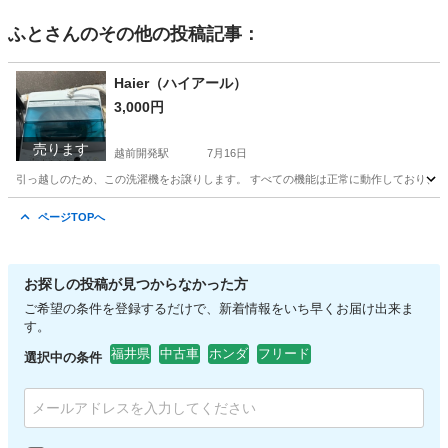
ふと
さんのその他の投稿記事：
Haier（ハイアール）
3,000円
売ります
越前開発駅
7月16日
引っ越しのため、この洗濯機をお譲りします。 すべての機能は正常に動作しており、
福井
福井市
越前開発駅
生活家電
ページTOPへ
お探しの投稿が見つからなかった方
ご希望の条件を登録するだけで、新着情報をいち早くお届け出来ま
す。
福井県
中古車
ホンダ
フリード
選択中の条件