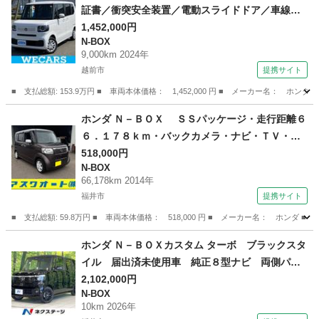
証書／衝突安全装置／電動スライドドア／車線逸
脱防止支援システム／ヘッドランプ ＬＥＤ／Ｅ
1,452,000円
N-BOX
ＢＤ付ＡＢＳ／横滑り防止装置／アイドリングス
9,000km 2024年
トップ／バックモニター／禁煙車／パワーウイン
越前市
提携サイト
ドウ （検9.9）
■ 支払総額: 153.9万円 ■ 車両本体価格： 1,452,000 円 ■ メーカー名
福井
越前市
N-BOX
ホンダ Ｎ－ＢＯＸ ＳＳパッケージ・走行距離６
６．１７８ｋｍ・バックカメラ・ナビ・ＴＶ・車
検２年・Ｂｌｕｅｔｏｏｔｈ対応・・両側スライ
518,000円
N-BOX
ド・ＥＴＣ・修復歴無 （検9.9）
66,178km 2014年
福井市
提携サイト
■ 支払総額: 59.8万円 ■ 車両本体価格： 518,000 円 ■ メーカー名： 
福井
福井市
N-BOX
ホンダ Ｎ－ＢＯＸカスタム ターボ ブラックスタ
イル 届出済未使用車 純正８型ナビ 両側パワ
ースライドドア ホンダセンシング アダプティ
2,102,000円
N-BOX
ブクルコン コーナーセンサー 前席シートヒー
10km 2026年
ター パドルシフト ハーフレザーシート ＬＥ