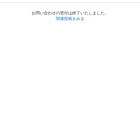
お問い合わせの受付は終了いたしました。
関連投稿をみる
初めての方へ
利用規約
プライバシーポリシー
プライバシー・ステートメント
健全化に資する運用方針
お問い合わせ
運営会社
サイトマップ
ご利用ガイド
フリーワードで探す
PC版で表示
都道府県選択
特定商取引法の表示
利用者情報の外部送信について
© 2011-
2026
Jmty, Inc.