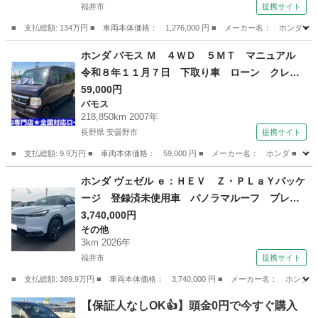
福井市
提携サイト
コーダー （検9.10）
■ 支払総額: 134万円 ■ 車両本体価格： 1,276,000 円 ■ メーカー名： 
福井
福井市
フリード
ホンダ バモス Ｍ ４ＷＤ ５ＭＴ マニュアル
令和８年１１月７日 下取り車 ローン クレジ
ット （検8.11）
59,000円
バモス
218,850km 2007年
長野県 安曇野市
提携サイト
■ 支払総額: 9.9万円 ■ 車両本体価格： 59,000 円 ■ メーカー名： ホンダ
長野
安曇野市
バモス
ホンダ ヴェゼル ｅ：ＨＥＶ Ｚ・ＰＬａＹパッケ
ージ 登録済未使用車 パノラマルーフ プレミ
アムオーディオ 電動リアゲート ＥＴＣ メモ
3,740,000円
その他
リーナビ フルセグＴＶ マルチビューカメラ
3km 2026年
Ｂｌｕｅｔｏｏｔｈ スマートキー プッシュス
福井市
提携サイト
タート （検11.4）
■ 支払総額: 389.9万円 ■ 車両本体価格： 3,740,000 円 ■ メーカー名
福井
福井市
その他
【保証人なしOK👍】頭金0円で今すぐ購入