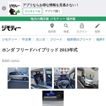
アプリならお得な情報を見逃さない！
インストール
アプリで開く
地元の掲示板 ジモティー 福井版
福井県
検索
ログイン
投稿
ジモティー
中古車
ホンダ
フリード
福井県のフリード
福井市
ホンダ フリードハイブリッド 2013年式
投稿ID: 1pr5xd