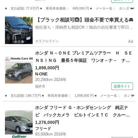
ンシェード 横滑り防止 （検9.7）
■ 支払総額: 77.9万円 ■ 車両本体価格： 699,000 円 ■ メーカー名： ホ
福井
坂井市
N-BOX
【ブラック相談可🙆】頭金不要で車買える🚘
他社落ち・滞納歴も相談OK！独自の自社審査で即日解
決✨
カラフルライン
Ad
ホンダ Ｎ－ＯＮＥ プレミアムツアラー Ｈ ＳＥ
ＮＳＩＮＧ 最長５年保証 ワンオ－ナ－ ナビ
ＬＸＵ－２４７ＮＢｉ ＴＶ Ｒカメラ ＣＤ録
1,898,000円
N-ONE
音 ＤＶＤ ドラレコ シ－トヒ－タ－ ＬＥＤ
20,290km 2024年
ライト ＶＳＡ クルコン アルミ スマ－トキ
福井市
提携サイト
－ 盗難防止装置 （検9.3）
■ 支払総額: 196.7万円 ■ 車両本体価格： 1,898,000 円 ■ メーカー名
福井
福井市
N-ONE
ホンダ フリード Ｇ・ホンダセンシング 純正ナ
ビ バックカメラ ビルトインＥＴＣ クルーズ
コントロール 車線逸脱警報機能 両側パワース
1,276,000円
フリード
ライドドア ヘッドライドレベライザー アイド
93,000km 2016年
リングストップ 衝突軽減ブレーキ ドライブレ