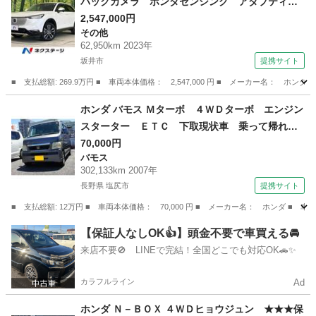
バックカメラ ホンダセンシング アダプティブ
クルコン ブラインドスポットインフォメーショ
2,547,000円
その他
ン コーナーセンサー パワーバックドア ステ
62,950km 2023年
アリングヒーター 前席シートヒーター ワイヤ
坂井市
提携サイト
レス充電 （車検整備付）
■ 支払総額: 269.9万円 ■ 車両本体価格： 2,547,000 円 ■ メーカー名
福井
坂井市
その他
ホンダ バモス Ｍターボ ４ＷＤターボ エンジン
スターター ＥＴＣ 下取現状車 乗って帰れま
す。 （検9.9）
70,000円
バモス
302,133km 2007年
長野県 塩尻市
提携サイト
■ 支払総額: 12万円 ■ 車両本体価格： 70,000 円 ■ メーカー名： ホンダ
長野
塩尻市
バモス
【保証人なしOK👍】頭金不要で車買える🚘
来店不要🚫 LINEで完結！全国どこでも対応OK🚗✨
カラフルライン
Ad
ホンダ Ｎ－ＢＯＸ ４ＷＤヒョウジュン ★★★保