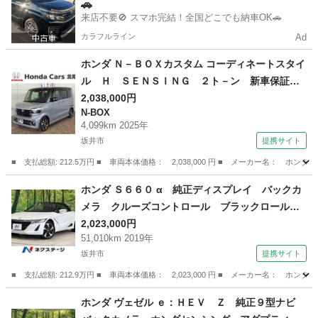
🚗
来店不要🚫 スマホ完結！全国どこでも納車OK🚗
カラフルライン
Ad
ホンダ Ｎ－ＢＯＸカスタム コーディネートスタイ
ル Ｈ ＳＥＮＳＩＮＧ ２ト－ン 新車保証
試乗車 ワンオ－ナ－ ナビＶＸＭ－２４５ＺＦ
2,038,000円
N-BOX
Ｅｉ ＴＶ Ｒカメラ ＢＴオ－ディオ ドラレ
4,099km 2025年
コ シ－トヒ－タ－ ＥＴＣ ＬＥＤライト 両
坂井市
提携サイト
側電動ドア ＶＳＡ アルミ （検10.8）
■ 支払総額: 212.5万円 ■ 車両本体価格： 2,038,000 円 ■ メーカー名
福井
坂井市
N-BOX
ホンダ Ｓ６６０ α 純正ディスプレイ バックカ
メラ クルーズコントロール ブラックロールト
ップ Ｂｌｕｅｔｏｏｔｈ ハーフレザースポー
2,023,000円
51,010km 2019年
ツシート パドルシフト ＬＥＤランプ オート
坂井市
提携サイト
ライト オートエアコン スマートキー （車検整
備付）
■ 支払総額: 212.9万円 ■ 車両本体価格： 2,023,000 円 ■ メーカー名：
福井
坂井市
ホンダ
ホンダ ヴェゼル ｅ：ＨＥＶ Ｚ 純正９型ナビ