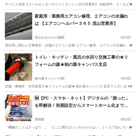
サービス名称【コールセンターホワイトダッシュ市川営業所】 自動音声、ＡＩなど電話対
千葉
市川市
市川駅
その他
無料
家庭用・業務用エアコン修理、エアコンの水漏れ
は 【エアコンヘルパー３６５ 流山営業所】
流山おおたかの森駅
8月3日
居住用に関わらず事務所・店舗のエアコン交換 エアコン修理、エアコンの水漏れ、エアコ
千葉
流山市
流山おおたかの森駅
その他
千葉
流山市
トイレ・キッチン・風呂の水回り交換工事の★リ
フォームの森★柏の葉キャンパス支店
南流山駅
その他
見積
柏の葉キャンパス駅
8月3日
店舗・事務所・住宅改装の★リフォームの森★ 柏の葉キャンパス 支店でございます。 
千葉
柏市
柏の葉キャンパス駅
トイレつまり/水漏れ修理
🆘【PC・スマホ・ネット】デジタルの「困った」
を即解決！初期設定からスマートホーム化まで専
電話番号
門家にお任せ！
実籾駅
8月3日
「機械のことはさっぱり…」「どこに聞けばいいかわからない」と一人で悩んでいませんか