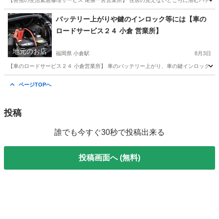
【害虫の生活緊急修理サービス 尾張一宮営業所】 住居の見えないところに潜むハチ、 
愛知
一宮市
尾張一宮駅
蜂の巣駆除
愛知
一宮市
バッテリー上がりや鍵のインロック等には【車の
ロードサービス２４ 小倉 営業所】
尾張一宮駅
蜂の巣駆除
害虫駆除
地元のお店
福岡県 小倉駅
8月3日
【車のロードサービス２４ 小倉営業所】 車のバッテリー上がり、車の鍵インロックドア
福岡
北九州市
小倉駅
その他
ページTOPへ
投稿
誰でも今すぐ30秒で投稿出来る
投稿画面へ (無料)