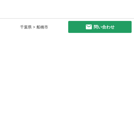
問い合わせ
千葉県 > 船橋市
初めての方へ
利用規約
プライバシーポリシー
プライバシー・ステートメント
健全化に資する運用方針
お問い合わせ
運営会社
サイトマップ
ご利用ガイド
フリーワードで探す
PC版で表示
都道府県選択
特定商取引法の表示
利用者情報の外部送信について