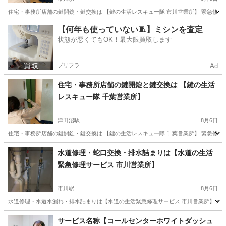
住宅・事務所店舗の鍵開錠・鍵交換は 【鍵の生活レスキュー隊 市川営業所】 緊急修理
千葉
市川市
市川駅
鍵交換
千葉
習志野市
【何年も使っていない🧵】ミシンを査定
状態が悪くてもOK！最大限買取します
京成中山駅
鍵交換
無料
プリフラ
Ad
住宅・事務所店舗の鍵開錠と鍵交換は 【鍵の生活
レスキュー隊 千葉営業所】
津田沼駅
8月6日
住宅・事務所店舗の鍵開錠・鍵交換は 【鍵の生活レスキュー隊 千葉営業所】 緊急修理
千葉
習志野市
津田沼駅
鍵交換
千葉
柏市
柏駅
水道修理・蛇口交換・排水詰まりは【水道の生活
緊急修理サービス 市川営業所】
鍵交換
無料
市川駅
8月6日
水道修理・水道水漏れ・排水詰まりは【水道の生活緊急修理サービス 市川営業所】 水道
千葉
市川市
市川駅
トイレつまり/水漏れ修理
千葉
サービス名称【コールセンターホワイトダッシュ