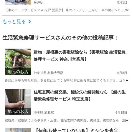
松戸駅
8月1日
【車のロードサービス２４ 松戸 営業所】 車のバッテリー上がり、車の鍵インロックドア
千葉
船橋市
松戸駅
その他
バッテリー
もっと見る
生活緊急修理サービス
さんのその他の投稿記事：
建物・屋根裏の害獣駆除なら【害獣駆除 生活緊急
修理サービス 神奈川営業所】
地元のお店
神奈川県 相模大野駅
6月8日
住居に居座る害獣駆除、飲食店に出てくる害獣 特に飲食店に出てくるネズミ、ゴキブリな
神奈川
相模原市
相模大野駅
その他
神奈川
鎌倉市
住宅玄関の鍵交換、鍵紛失の鍵開錠なら 【鍵の生
活緊急修理サービス 埼玉支店】
鎌倉駅
その他
ネズミ
地元のお店
埼玉県 浦和駅
6月15日
鍵紛失・鍵破損による事務所・店舗、 住宅玄関の鍵開錠、鍵修理、鍵交換なら 【鍵の生
埼玉
さいたま市
浦和駅
鍵交換
埼玉
川越市
川越駅
【何年も使っていない🧵】ミシンを査定