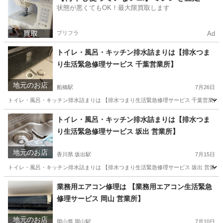
状態が悪くてもOK！最大限買取します
鍵交換
見積
プリフラ
Ad
トイレ・風呂・キッチン排水詰まりは【排水つま
り生活緊急修理サービス 千葉営業所】
地元のお店
船橋駅
7月26日
トイレ・風呂・キッチン排水詰まりは 【排水つまり生活緊急修理サービス 千葉営業所】
千葉
船橋市
船橋駅
トイレつまり/水漏れ修理
千葉
トイレ・風呂・キッチン排水詰まりは【排水つま
り生活緊急修理サービス 坂出 営業所】
市川市
市川駅
トイレつまり/水漏れ修理
防水工事
地元のお店
香川県 坂出駅
7月15日
トイレ・風呂・キッチン排水詰まりは 【排水つまり生活緊急修理サービス 坂出 営業所
香川
丸亀市
坂出駅
トイレつまり/水漏れ修理
防水工事
業務用エアコン修理は 【業務用エアコン生活緊急
修理サービス 岡山 営業所】
地元のお店
岡山県 岡山駅
7月10日