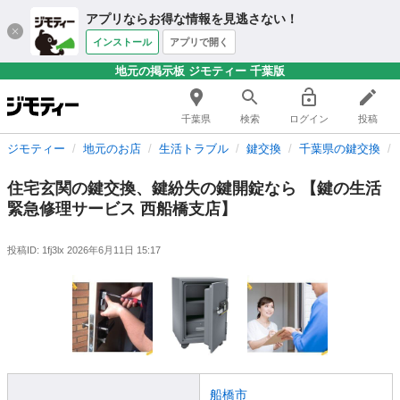
アプリならお得な情報を見逃さない！
インストール
アプリで開く
地元の掲示板 ジモティー 千葉版
千葉県
検索
ログイン
投稿
ジモティー
地元のお店
生活トラブル
鍵交換
千葉県の鍵交換
住宅玄関の鍵交換、鍵紛失の鍵開錠なら 【鍵の生活
緊急修理サービス 西船橋支店】
投稿ID: 1fj3lx
2026年6月11日 15:17
船橋市