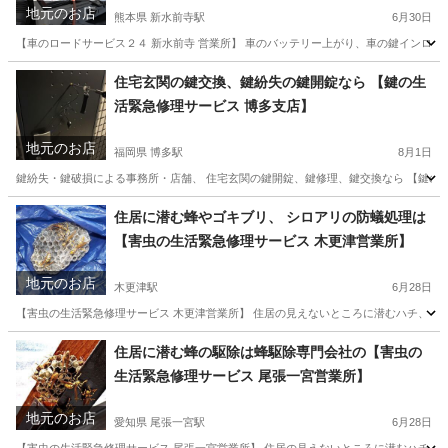
地元のお店
熊本県 新水前寺駅
6月30日
【車のロードサービス２４ 新水前寺 営業所】 車のバッテリー上がり、車の鍵インロック
熊本
熊本市
新水前寺駅
その他
バッテリー
住宅玄関の鍵交換、鍵紛失の鍵開錠なら 【鍵の生
活緊急修理サービス 博多支店】
地元のお店
福岡県 博多駅
8月1日
鍵紛失・鍵破損による事務所・店舗、 住宅玄関の鍵開錠、鍵修理、鍵交換なら 【鍵の生
福岡
福岡市
博多駅
鍵交換
電話番号
住居に潜む蜂やゴキブリ、 シロアリの防蟻処理は
【害虫の生活緊急修理サービス 木更津営業所】
地元のお店
木更津駅
6月28日
【害虫の生活緊急修理サービス 木更津営業所】 住居の見えないところに潜むハチ、 シ
千葉
木更津市
木更津駅
蜂の巣駆除
千葉
君津市
住居に潜む蜂の駆除は蜂駆除専門会社の【害虫の
生活緊急修理サービス 尾張一宮営業所】
君津駅
蜂の巣駆除
建物
地元のお店
愛知県 尾張一宮駅
6月28日