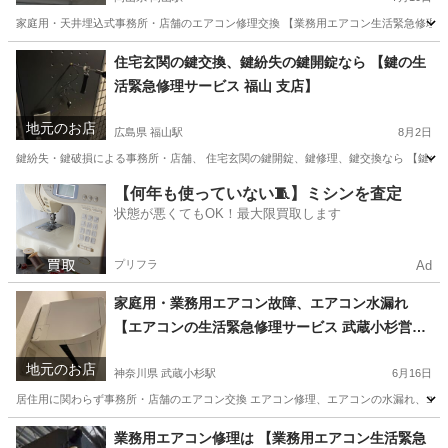
家庭用・天井埋込式事務所・店舗のエアコン修理交換 【業務用エアコン生活緊急修理サー
岡山
岡山市
岡山駅
その他
天井
住宅玄関の鍵交換、鍵紛失の鍵開錠なら 【鍵の生
活緊急修理サービス 福山 支店】
地元のお店
広島県 福山駅
8月2日
鍵紛失・鍵破損による事務所・店舗、 住宅玄関の鍵開錠、鍵修理、鍵交換なら 【鍵の生
広島
福山市
福山駅
鍵交換
電話番号
【何年も使っていない🧵】ミシンを査定
状態が悪くてもOK！最大限買取します
プリフラ
Ad
家庭用・業務用エアコン故障、エアコン水漏れ
【エアコンの生活緊急修理サービス 武蔵小杉営業
所】
地元のお店
神奈川県 武蔵小杉駅
6月16日
居住用に関わらず事務所・店舗のエアコン交換 エアコン修理、エアコンの水漏れ、エアコ
神奈川
川崎市
武蔵小杉駅
その他
神奈川
川崎市
業務用エアコン修理は 【業務用エアコン生活緊急