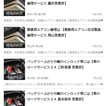
修理サービス 藤沢営業所】
武蔵小杉駅
その他
地元のお店
神奈川県 藤沢駅
6月25日
家庭用・天井埋込式事務所・店舗のエアコン修理交換 【業務用エアコン生活緊急修理サー
神奈川
藤沢市
藤沢駅
その他
天井
業務用エアコン修理は 【業務用エアコン生活緊急
修理サービス 岡山営業所】
地元のお店
岡山県 岡山駅
6月21日
家庭用・天井埋込式事務所・店舗のエアコン修理交換 【業務用エアコン生活緊急修理サー
岡山
岡山市
岡山駅
その他
天井
バッテリー上がりや鍵のインロック等には【車の
ロードサービス２４ 三軒茶屋 営業所】
地元のお店
東京都 三軒茶屋駅
7月11日
【車のロードサービス２４ 三軒茶屋営業所】 車のバッテリー上がり、車の鍵インロック
東京
世田谷区
三軒茶屋駅
その他
バッテリー
バッテリー上がりや鍵のインロック等には【車の
ロードサービス２４ 新水前寺 営業所】