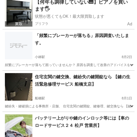
千葉
千葉市
実籾駅
パソコン修理
料金
【何年も調律していない🎹】ピアノを買い
ます🖐️
状態が悪くてもOK！最大限買取します
プリフラ
Ad
「頻繁にブレーカーが落ちる」原因調査いたしま
す。
小林駅
8月2日
頻繁にブレーカーが落ちて困っていませんか？ 原因を調査して改善のアドバイスをいたします
千葉
印西市
小林駅
その他
住宅玄関の鍵交換、鍵紛失の鍵開錠なら 【鍵の生
活緊急修理サービス 船橋支店】
船橋駅
8月1日
鍵紛失・鍵破損による事務所・店舗、 住宅玄関の鍵開錠、鍵修理、鍵交換なら 【鍵の生
千葉
船橋市
船橋駅
鍵交換
電話番号
バッテリー上がりや鍵のインロック等には【車の
ロードサービス２４ 松戸 営業所】