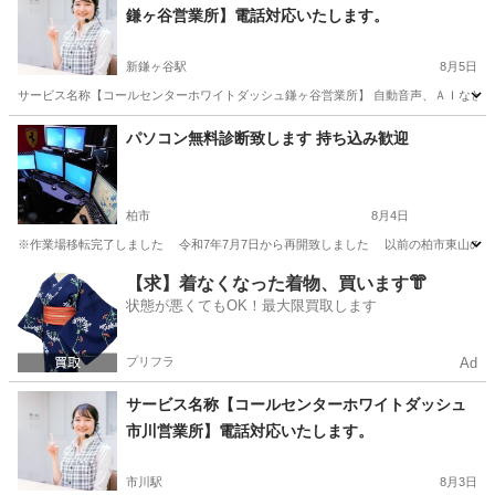
鎌ヶ谷営業所】電話対応いたします。
習志野市
京成津田沼駅
トイレつまり/水漏れ修理
防水工事
新鎌ヶ谷駅
8月5日
サービス名称【コールセンターホワイトダッシュ鎌ヶ谷営業所】 自動音声、ＡＩなど電話
千葉
鎌ケ谷市
新鎌ヶ谷駅
その他
無料
パソコン無料診断致します 持ち込み歓迎
柏市
8月4日
※作業場移転完了しました 令和7年7月7日から再開致しました 以前の柏市東山のすぐ
千葉
柏市
パソコン修理
無料
【求】着なくなった着物、買います👘
状態が悪くてもOK！最大限買取します
プリフラ
Ad
サービス名称【コールセンターホワイトダッシュ
市川営業所】電話対応いたします。
市川駅
8月3日