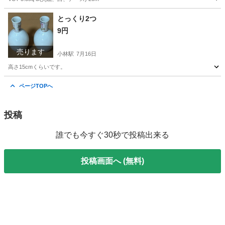
千葉
印西市
小林駅
その他
VCT
とっくり2つ
9円
売ります
小林駅
7月16日
高さ15cmくらいです。
千葉
印西市
小林駅
食器
とっくり
ページTOPへ
投稿
誰でも今すぐ30秒で投稿出来る
投稿画面へ (無料)