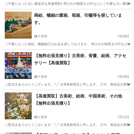
ご不要になった古い書道具を高価買取‼️ 押入れや物置きの中などにご不要な古い書道具は
千葉
鎌ケ谷市
不用品買取
買取
蒔絵、螺鈿の重箱、硯箱、印籠等を探していま
す。
鎌ケ谷市
7月26日
ご不要になった蒔絵、螺鈿細工のお品を探しております。 押入れや物置きの中などにご
千葉
鎌ケ谷市
不用品買取
無料
【無料出張見積り】古美術、骨董、絵画、アクセ
サリー【高価買取】
鎌ケ谷市
7月24日
ご覧頂きありがとうございます。^_^ 大津美術商店と申します。 只今、美術品の買取
千葉
鎌ケ谷市
不用品買取
無料
【高価買取】古美術、絵画、中国美術、その他
【無料出張見積り】
鎌ケ谷市
7月21日
ご覧頂きありがとうございます。^_^ 大津美術商店と申します。 只今、美術品の買取