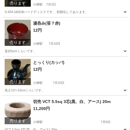
売ります
小林駅
7月2日
S-ATA 160GBハードディスクです。 初期化してあります。
千葉
印西市
小林駅
PCパーツ
ハードディスク
湯呑み(笹？赤)
12円
売ります
小林駅
7月10日
直径5cmくらいです。
千葉
印西市
小林駅
食器
湯呑み
とっくり(カッパ)
12円
売ります
小林駅
7月10日
高さ13〜14cmくらいです。
千葉
印西市
小林駅
食器
カッパ
切売 VCT 5.5sq 3芯(黒、白、アース) 20m
11,200円
売ります
小林駅
7月6日
VCT 5.5sq 3芯(黒、白、アース) 20m