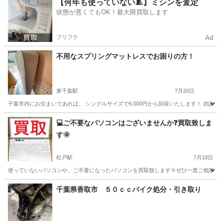
千葉
鎌ケ谷市
不用品買取
無料
【何年も使っていない🧵】ミシンを査定
状態が悪くてもOK！最大限買取します
プリフラ
Ad
不用なスプリングマットレスでお困りの方！
東千葉駅
7月20日
千葉市内にお住まいであれば、 シングルサイズで6,000円から回収いたします！ 勿論
千葉
千葉市
東千葉駅
不用品回収
料金
💻ご不要なパソコンはございませんか❓買取致しま
す🌞
松戸駅
7月18日
使っていないパソコンや、ご不要になったパソコンを買取致します🌞ぜひ一度ご相談くださ
千葉
松戸市
松戸駅
不用品買取
無料
千葉県香取市 ５０ｃｃバイク処分・引き取り