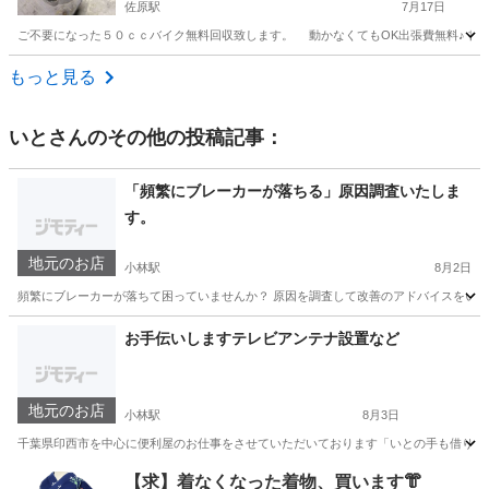
佐原駅
7月17日
ご不要になった５０ｃｃバイク無料回収致します。 動かなくてもOK出張費無料♪ 書
千葉
香取市
佐原駅
不用品買取
無料
もっと見る
いと
さんのその他の投稿記事：
「頻繁にブレーカーが落ちる」原因調査いたしま
す。
地元のお店
小林駅
8月2日
頻繁にブレーカーが落ちて困っていませんか？ 原因を調査して改善のアドバイスをいたします
千葉
印西市
小林駅
その他
お手伝いしますテレビアンテナ設置など
地元のお店
小林駅
8月3日
千葉県印西市を中心に便利屋のお仕事をさせていただいております「いとの手も借りたい」
千葉
印西市
小林駅
便利屋
防犯カメラ
【求】着なくなった着物、買います👘