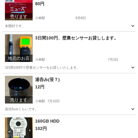
80円
売ります
小林駅
8月8日
未開封です。
千葉
印西市
小林駅
家庭用品
3日間100円、壁裏センサーお貸しします。
地元のお店
小林駅
7月2日
3日間100円で壁裏センサーをお貸しいたします。
千葉
印西市
小林駅
便利屋
湯呑み(笹？)
12円
売ります
小林駅
7月10日
直径5cmくらいです。
千葉
印西市
小林駅
食器
湯呑み
160GB HDD
102円