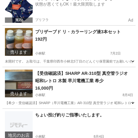
状態が悪くてもOK！最大限買取します
プリフラ
Ad
プリザーブド リ・カラーリング液3本セット
192円
売ります
小林駅
7月2日
未開封です。 お取引は、千葉県印西市小林北5丁目のどんぐり保育園前でお願いいたし
千葉
印西市
小林駅
その他
プリザーブド
【受信確認済】SHARP AR-310型 真空管ラジオ
昭和レトロ 木製 早川電機工業 希少
16,000円
売ります
小林駅
8月4日
【希少・受信確認済】SHARP（早川電機工業）AR-310型 真空管ラジオ 昭和レトロ 
千葉
印西市
小林駅
生活家電
ちょい投げ釣りご指導いたします。
地元のお店
小林駅
8月4日