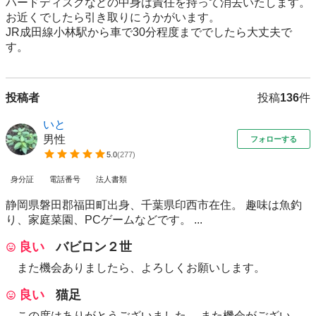
ハードディスクなどの中身は責任を持って消去いたします。

お近くでしたら引き取りにうかがいます。

JR成田線小林駅から車で30分程度まででしたら大丈夫で
す。
投稿者
投稿
136
件
いと
男性
フォローする
5.0
(
277
)
身分証
電話番号
法人書類
静岡県磐田郡福田町出身、千葉県印西市在住。 趣味は魚釣
り、家庭菜園、PCゲームなどです。 ...
良い
バビロン２世
また機会ありましたら、よろしくお願いします。
良い
猫足
この度はありがとうございました。 また機会がござい