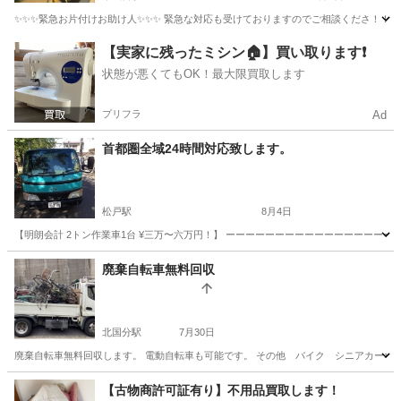
✨✨✨緊急お片付けお助け人✨✨✨ 緊急な対応も受けておりますのでご相談くださ！！ 
千葉
千葉市
千城台駅
不用品回収
片付け
【実家に残ったミシン🏠】買い取ります❗️
状態が悪くてもOK！最大限買取します
プリフラ
Ad
首都圏全域24時間対応致します。
松戸駅
8月4日
【明朗会計 2トン作業車1台 ¥三万〜六万円！】 ーーーーーーーーーーーーーーーーーーー
千葉
松戸市
松戸駅
遺品整理
料金
廃棄自転車無料回収
北国分駅
7月30日
廃棄自転車無料回収します。 電動自転車も可能です。 その他 バイク シニアカーなど
千葉
松戸市
北国分駅
不用品回収
無料
【古物商許可証有り】不用品買取します！