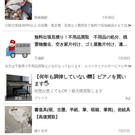
西船橋駅
7月30日
◎取引実績300件以上 出張費・査定費・見積もり費用全て無料で現地確認させて頂きます。
千葉
市川市
西船橋駅
不用品買取
買取
無料出張見積り！不用品買取 不用品の処分、残
置物撤去、空き家片付け、ゴミ屋敷片付け、遺品
整理、生前整理、南房総市 館山市 鴨川市 君
津市 木更津市 袖ヶ浦市
千歳駅
7月28日
当方は千葉県で不用品買取などを行なっております、エコリサイクルサービスと申します
千葉
南房総市
千歳駅
不用品買取
無料
【何年も調律していない🎹】ピアノを買い
ます🖐️
状態が悪くてもOK！最大限買取します
プリフラ
Ad
書道具(硯、古墨、半紙、筆、硯箱、筆筒)、岩絵具
【高価買取】
鎌ケ谷市
7月27日