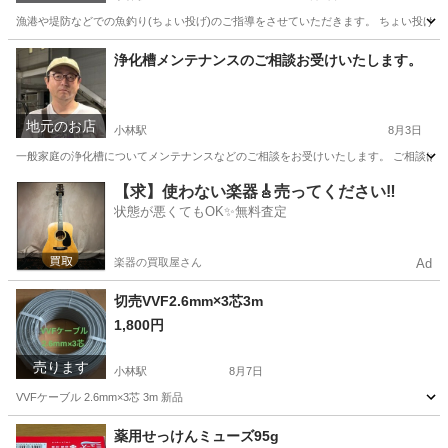
漁港や堤防などでの魚釣り(ちょい投げ)のご指導をさせていただきます。 ちょい投げ釣り
千葉
印西市
小林駅
便利屋
浄化槽メンテナンスのご相談お受けいたします。
地元のお店
小林駅
8月3日
一般家庭の浄化槽についてメンテナンスなどのご相談をお受けいたします。 ご相談は無料
千葉
印西市
小林駅
便利屋
浄化槽
【求】使わない楽器🎸売ってください‼️
状態が悪くてもOK✨無料査定
楽器の買取屋さん
Ad
切売VVF2.6mm×3芯3m
1,800円
売ります
小林駅
8月7日
VVFケーブル 2.6mm×3芯 3m 新品
千葉
印西市
小林駅
その他
VVF
薬用せっけんミューズ95g