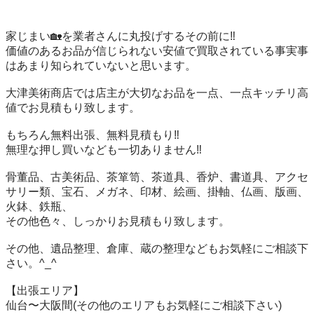
家じまい🏡を業者さんに丸投げするその前に‼️

価値のあるお品が信じられない安値で買取されている事実事
はあまり知られていないと思います。

大津美術商店では店主が大切なお品を一点、一点キッチリ高
値でお見積もり致します。

もちろん無料出張、無料見積もり‼️

無理な押し買いなども一切ありません‼️

骨董品、古美術品、茶箪笥、茶道具、香炉、書道具、アクセ
サリー類、宝石、メガネ、印材、絵画、掛軸、仏画、版画、
火鉢、鉄瓶、

その他色々、しっかりお見積もり致します。

その他、遺品整理、倉庫、蔵の整理などもお気軽にご相談下
さい。^_^

【出張エリア】

仙台〜大阪間(その他のエリアもお気軽にご相談下さい)
