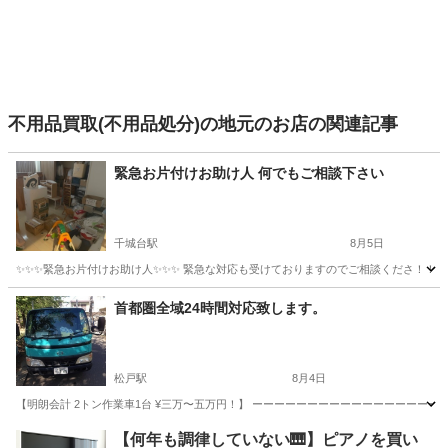
不用品買取(不用品処分)の地元のお店の関連記事
緊急お片付けお助け人 何でもご相談下さい
千城台駅
8月5日
✨✨✨緊急お片付けお助け人✨✨✨ 緊急な対応も受けておりますのでご相談くださ！！ 
千葉
千葉市
千城台駅
不用品回収
片付け
首都圏全域24時間対応致します。
松戸駅
8月4日
【明朗会計 2トン作業車1台 ¥三万〜五万円！】 ーーーーーーーーーーーーーーーーーーー
千葉
松戸市
松戸駅
遺品整理
料金
【何年も調律していない🎹】ピアノを買い