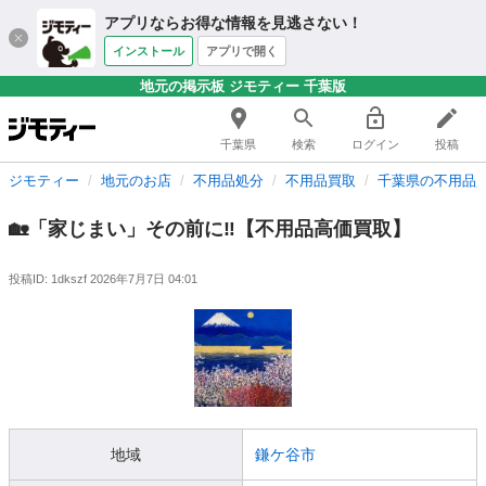
アプリならお得な情報を見逃さない！
インストール
アプリで開く
地元の掲示板 ジモティー 千葉版
千葉県
検索
ログイン
投稿
ジモティー
地元のお店
不用品処分
不用品買取
千葉県の不用品
🏡「家じまい」その前に‼️【不用品高価買取】
投稿ID: 1dkszf
2026年7月7日 04:01
地域
鎌ケ谷市