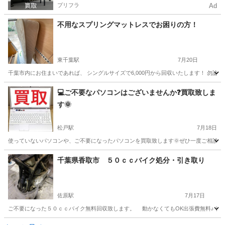
プリフラ
Ad
不用なスプリングマットレスでお困りの方！
東千葉駅
7月20日
千葉市内にお住まいであれば、 シングルサイズで6,000円から回収いたします！ 勿論
千葉
千葉市
東千葉駅
不用品回収
料金
💻ご不要なパソコンはございませんか❓買取致しま
す🌞
松戸駅
7月18日
使っていないパソコンや、ご不要になったパソコンを買取致します🌞ぜひ一度ご相談くださ
千葉
松戸市
松戸駅
不用品買取
無料
千葉県香取市 ５０ｃｃバイク処分・引き取り
佐原駅
7月17日
ご不要になった５０ｃｃバイク無料回収致します。 動かなくてもOK出張費無料♪ 書
千葉
香取市
佐原駅
不用品買取
無料