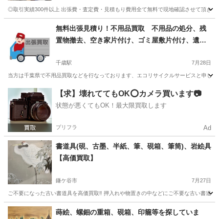
◎取引実績300件以上 出張費・査定費・見積もり費用全て無料で現地確認させて頂きます。
千葉
市川市
西船橋駅
不用品買取
買取
無料出張見積り！不用品買取 不用品の処分、残
置物撤去、空き家片付け、ゴミ屋敷片付け、遺品
整理、生前整理、南房総市 館山市 鴨川市 君
津市 木更津市 袖ヶ浦市
千歳駅
7月28日
当方は千葉県で不用品買取などを行なっております、エコリサイクルサービスと申します
千葉
南房総市
千歳駅
不用品買取
無料
【求】壊れててもOK⭕️カメラ買います📷
状態が悪くてもOK！最大限買取します
プリフラ
Ad
書道具(硯、古墨、半紙、筆、硯箱、筆筒)、岩絵具
【高価買取】
鎌ケ谷市
7月27日
ご不要になった古い書道具を高価買取‼️ 押入れや物置きの中などにご不要な古い書道具は
千葉
鎌ケ谷市
不用品買取
買取
蒔絵、螺鈿の重箱、硯箱、印籠等を探していま