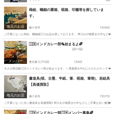
Ad
蒔絵、螺鈿の重箱、硯箱、印籠等を探していま
す。
地元のお店
鎌ケ谷市
7月26日
ご不要になった蒔絵、螺鈿細工のお品を探しております。 押入れや物置きの中などにご
千葉
鎌ケ谷市
不用品買取
無料
🇮🇳インドカレー部🦜始まるよ🌈
20〜50
メンバー
東京都 江戸川区
7月8日
大人の部活動🇮🇳インドカレー部が始まります。✨ 西葛西を中心にただただナンでイン
東京
江戸川区
友達
インドカレー
書道具(硯、古墨、半紙、筆、硯箱、筆筒)、岩絵具
【高価買取】
地元のお店
鎌ケ谷市
7月27日
ご不要になった古い書道具を高価買取‼️ 押入れや物置きの中などにご不要な古い書道具は
千葉
鎌ケ谷市
不用品買取
買取
🇮🇳インドカレー部🇮🇳メンバー募集🌈