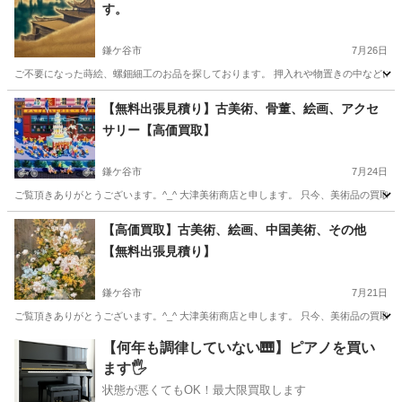
す。
鎌ケ谷市
7月26日
ご不要になった蒔絵、螺鈿細工のお品を探しております。 押入れや物置きの中などにご
千葉
鎌ケ谷市
不用品買取
無料
【無料出張見積り】古美術、骨董、絵画、アクセ
サリー【高価買取】
鎌ケ谷市
7月24日
ご覧頂きありがとうございます。^_^ 大津美術商店と申します。 只今、美術品の買取
千葉
鎌ケ谷市
不用品買取
無料
【高価買取】古美術、絵画、中国美術、その他
【無料出張見積り】
鎌ケ谷市
7月21日
ご覧頂きありがとうございます。^_^ 大津美術商店と申します。 只今、美術品の買取
千葉
鎌ケ谷市
不用品買取
無料
【何年も調律していない🎹】ピアノを買い
ます🖐️
状態が悪くてもOK！最大限買取します