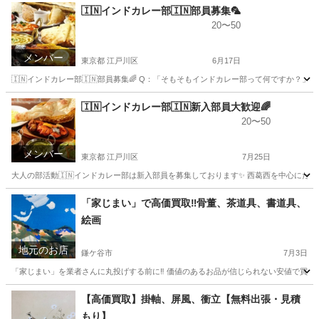
千葉
鎌ケ谷市
不用品買取
買取
🇮🇳インドカレー部🇮🇳部員募集🦜
20〜50
メンバー
東京都 江戸川区
6月17日
🇮🇳インドカレー部🇮🇳部員募集🌈 Q：「そもそもインドカレー部って何ですか？
東京
江戸川区
その他
インドカレー
🇮🇳インドカレー部🇮🇳新入部員大歓迎🌈
20〜50
メンバー
東京都 江戸川区
7月25日
大人の部活動🇮🇳インドカレー部は新入部員を募集しております✨ 西葛西を中心にただ
東京
江戸川区
その他
インドカレー
「家じまい」で高価買取‼️骨董、茶道具、書道具、
絵画
地元のお店
鎌ケ谷市
7月3日
「家じまい」を業者さんに丸投げする前に‼️ 価値のあるお品が信じられない安値で買取
千葉
鎌ケ谷市
不用品買取
無料
【高価買取】掛軸、屏風、衝立【無料出張・見積
もり】