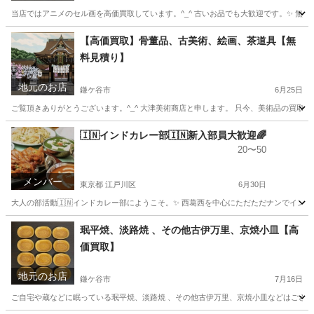
当店ではアニメのセル画を高価買取しています。^_^ 古いお品でも大歓迎です。✨ 無料で出
千葉
鎌ケ谷市
その他
無料
【高価買取】骨董品、古美術、絵画、茶道具【無
料見積り】
地元のお店
鎌ケ谷市
6月25日
ご覧頂きありがとうございます。^_^ 大津美術商店と申します。 只今、美術品の買取
千葉
鎌ケ谷市
不用品買取
無料
🇮🇳インドカレー部🇮🇳新入部員大歓迎🌈
20〜50
メンバー
東京都 江戸川区
6月30日
大人の部活動🇮🇳インドカレー部にようこそ。✨ 西葛西を中心にただただナンでインド
東京
江戸川区
その他
インドカレー
珉平焼、淡路焼 、その他古伊万里、京焼小皿【高
価買取】
地元のお店
鎌ケ谷市
7月16日
ご自宅や蔵などに眠っている珉平焼、淡路焼 、その他古伊万里、京焼小皿などはごさいま