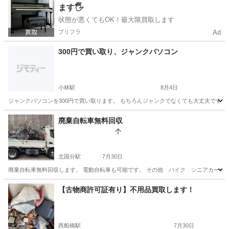
ます🖐️
状態が悪くてもOK！最大限買取します
プリフラ
Ad
300円で買い取り、ジャンクパソコン
小林駅
8月4日
ジャンクパソコンを300円で買い取ります。 もちろんジャンクでなくても大丈夫です。 
千葉
印西市
小林駅
不用品買取
廃棄自転車無料回収
北国分駅
7月30日
廃棄自転車無料回収します。 電動自転車も可能です。 その他 バイク シニアカーなど
千葉
松戸市
北国分駅
不用品回収
無料
【古物商許可証有り】不用品買取します！
西船橋駅
7月30日