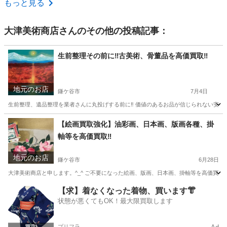
もっと見る
大津美術商店
さんのその他の投稿記事：
生前整理その前に‼️古美術、骨董品を高価買取‼️
地元のお店
鎌ケ谷市
7月4日
生前整理、遺品整理を業者さんに丸投げする前に‼️ 価値のあるお品が信じられない安値
千葉
鎌ケ谷市
不用品買取
無料
【絵画買取強化】油彩画、日本画、版画各種、掛
軸等を高価買取‼️
地元のお店
鎌ケ谷市
6月28日
大津美術商店と申します。^_^ ご不要になった絵画、版画、日本画、掛軸等を高価買取
千葉
鎌ケ谷市
不用品買取
買取
【求】着なくなった着物、買います👘
状態が悪くてもOK！最大限買取します
プリフラ