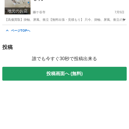
地元のお店
鎌ケ谷市
7月5日
【高価買取】掛軸、屏風、衝立【無料出張・見積もり】 只今、掛軸、屏風、衝立の買取強
千葉
鎌ケ谷市
不用品買取
無料
ページTOPへ
投稿
誰でも今すぐ30秒で投稿出来る
投稿画面へ (無料)