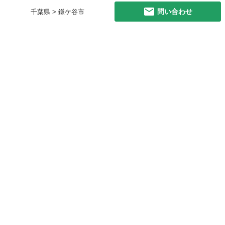
問い合わせ
千葉県 > 鎌ケ谷市
初めての方へ
利用規約
プライバシーポリシー
プライバシー・ステートメント
健全化に資する運用方針
お問い合わせ
運営会社
サイトマップ
ご利用ガイド
フリーワードで探す
PC版で表示
都道府県選択
特定商取引法の表示
利用者情報の外部送信について
© 2011-
2026
Jmty, Inc.