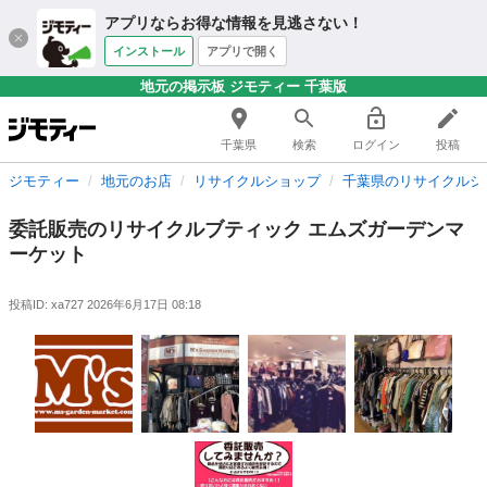
アプリならお得な情報を見逃さない！
インストール
アプリで開く
地元の掲示板 ジモティー 千葉版
千葉県
検索
ログイン
投稿
ジモティー
地元のお店
リサイクルショップ
千葉県のリサイクルシ
委託販売のリサイクルブティック エムズガーデンマ
ーケット
投稿ID: xa727
2026年6月17日 08:18