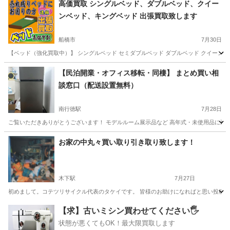
高価買取 シングルベッド、ダブルベッド、クイー
ンベッド、キングベッド 出張買取致します
船橋市
7月30日
【ベッド（強化買取中）】 シングルベッド セミダブルベッド ダブルベッド クイーンベッ
千葉
船橋市
リサイクルショップ
買取
【民泊開業・オフィス移転・同棲】 まとめ買い相
談窓口（配送設置無料）
南行徳駅
7月28日
ご覧いただきありがとうございます！ モデルルーム展示品など 高年式・未使用品に近い
千葉
市川市
南行徳駅
リサイクルショップ
無料
お家の中丸々買い取り引き取り致します！
木下駅
7月27日
初めまして。コテツリサイクル代表のタケイです。 皆様のお助けになればと思い投稿いた
千葉
印西市
木下駅
リサイクルショップ
出張買取
【求】古いミシン買わせてください🖐️
状態が悪くてもOK！最大限買取します