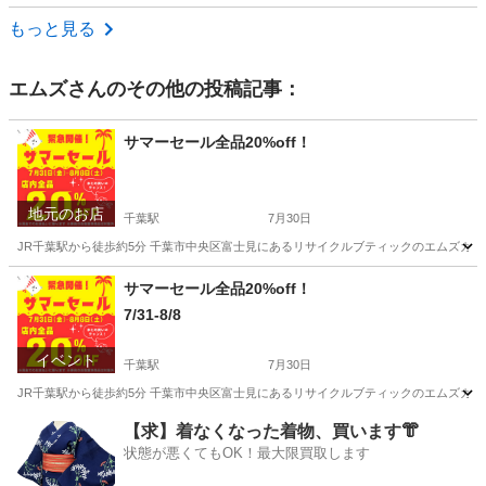
千葉
市川市
リサイクルショップ
取り外し
もっと見る
エムズ
さんのその他の投稿記事：
サマーセール全品20%off！
地元のお店
千葉駅
7月30日
JR千葉駅から徒歩約5分 千葉市中央区富士見にあるリサイクルブティックのエムズガーデンマー
千葉
千葉市
千葉駅
リサイクルショップ
サマーセール全品20%off！
7/31-8/8
イベント
千葉駅
7月30日
JR千葉駅から徒歩約5分 千葉市中央区富士見にあるリサイクルブティックのエムズガーデンマー
千葉
千葉市
千葉駅
キャンペーン
サマー
【求】着なくなった着物、買います👘
状態が悪くてもOK！最大限買取します