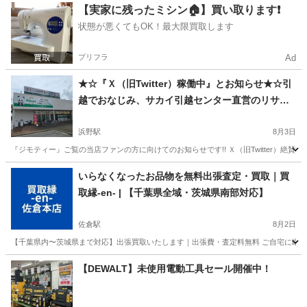
千葉
千葉市
みつわ台駅
リサイクルショップ
タイヤ
【実家に残ったミシン🏠】買い取ります❗️
状態が悪くてもOK！最大限買取します
プリフラ
Ad
★☆『Ｘ（旧Twitter）稼働中』とお知らせ★☆引
越でおなじみ、サカイ引越センター直営のリサイ
クルショップ 家電・家具・ エアコン・自転車・ア
ウトドア用品・衣類品・靴・各種雑貨も 取り揃え
浜野駅
8月3日
ております♪
『ジモティー』ご覧の当店ファンの方に向けてのお知らせです!! Ｘ（旧Twitter）絶賛稼働中！
千葉
千葉市
浜野駅
リサイクルショップ
いらなくなったお品物を無料出張査定・買取｜買
取縁-en- | 【千葉県全域・茨城県南部対応】
佐倉駅
8月2日
【千葉県内〜茨城県まで対応】出張買取いたします｜出張費・査定料無料 ご自宅に眠って
千葉
佐倉市
佐倉駅
リサイクルショップ
無料
【DEWALT】未使用電動工具セール開催中！