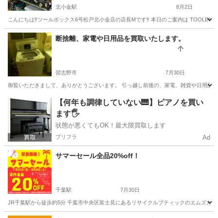
北小金駅
8月2日
こんにちは‼ツールボックス6号松戸北小金店の店長Mです‼ 本日のご案内は TOOLBOX
千葉
松戸市
北小金駅
リサイクルショップ
断捨離、家電や日用品を買取いたします。
習志野市
7月30日
御覧いただきまして、ありがとうございます。 引っ越し前後の、家電、雑貨や日用品を
千葉
習志野市
リサイクルショップ
無料
【何年も調律していない🎹】ピアノを買い
ます🖐️
状態が悪くてもOK！最大限買取します
プリフラ
Ad
サマーセール全品20%off！
千葉駅
7月30日
JR千葉駅から徒歩約5分 千葉市中央区富士見にあるリサイクルブティックのエムズガーデンマー
千葉
千葉市
千葉駅
リサイクルショップ