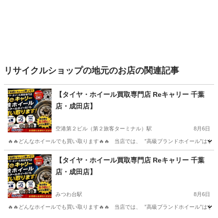
リサイクルショップの地元のお店の関連記事
【タイヤ・ホイール買取専門店 Reキャリー 千葉
店・成田店】
空港第２ビル（第２旅客ターミナル）駅
8月6日
🔥🔥どんなホイールでも買い取ります🔥🔥 当店では、 ”高級ブランドホイール”はも
千葉
成田市
空港第２ビル（第２旅客ターミナル）駅
【タイヤ・ホイール買取専門店 Reキャリー 千葉
店・成田店】
リサイクルショップ
タイヤ
みつわ台駅
8月6日
🔥🔥どんなホイールでも買い取ります🔥🔥 当店では、 ”高級ブランドホイール”はも