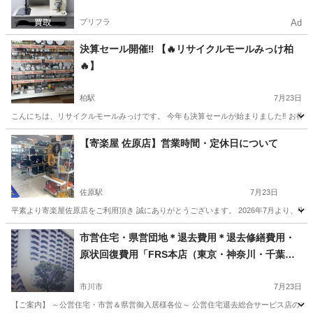
プリフラ
Ad
決算セール開催‼ 【🔥リサイクルモールみっけ柏
🔥】
柏駅
7月23日
こんにちは、リサイクルモールみっけです。 今年も決算セールが始まりました‼ お得に
千葉
柏市
柏駅
リサイクルショップ
出張買取
【寄楽屋 佐原店】営業時間・定休日について
佐原駅
7月23日
平素より寄楽屋佐原店をご利用頂き 誠にありがとうございます。 2026年7月より、平日の営
千葉
香取市
佐原駅
リサイクルショップ
市営住宅・県営団地＊退去費用＊退去修繕費用・
原状回復費用「FRS本店（東京・神奈川・千葉・
埼玉）」
市川市
7月23日
【ご案内】 ～公営住宅・市営＆県営御入居様各位～ 公営住宅退去総合サービス店のファ