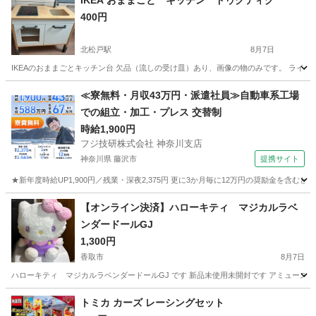
IKEA おままごと キッチン ドゥクティグ
400円
北松戸駅
8月7日
IKEAのおままごとキッチン台 欠品（流しの受け皿）あり、画像の物のみです。 ライ
千葉
松戸市
北松戸駅
おもちゃ
≪寮無料・月収43万円・派遣社員≫自動車系工場
での組立・加工・プレス 交替制
時給1,900円
フジ技研株式会社 神奈川支店
神奈川県 藤沢市
提携サイト
★新年度時給UP1,900円／残業・深夜2,375円 更に3か月毎に12万円の奨励金を含む
神奈川
藤沢市
その他
【オンライン決済】ハローキティ マジカルラベ
ンダードールGJ
1,300円
香取市
8月7日
ハローキティ マジカルラベンダードールGJ です 新品未使用未開封です アミューズ
千葉
香取市
おもちゃ
ハローキティ
トミカ カーズ レーシングセット