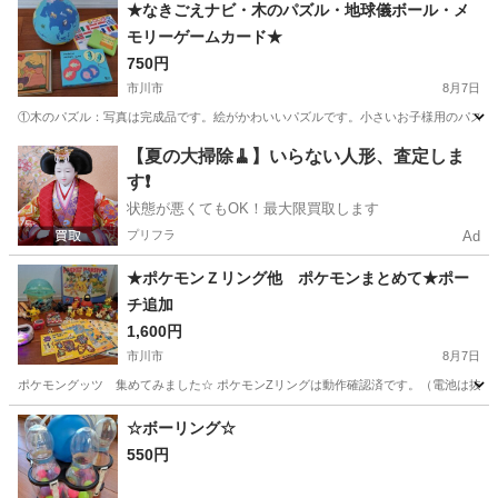
千葉
市川市
ミニカー
トミカ
★なきごえナビ・木のパズル・地球儀ボール・メ
モリーゲームカード★
750円
市川市
8月7日
①木のパズル：写真は完成品です。絵がかわいいパズルです。小さいお子様用のパズルで
千葉
市川市
その他
地球儀
【夏の大掃除🧹】いらない人形、査定しま
す❗️
状態が悪くてもOK！最大限買取します
プリフラ
Ad
★ポケモンＺリング他 ポケモンまとめて★ポー
チ追加
1,600円
市川市
8月7日
ポケモングッツ 集めてみました☆ ポケモンZリングは動作確認済です。（電池は抜いて
千葉
市川市
おもちゃ
ポケモン
☆ボーリング☆
550円