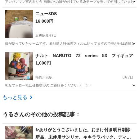
アンパンマン室内滑り台 画像の×の所がかけている為テープを巻いて使用していました
千葉
八街市
八街駅
その他
滑り台
ニュー3DS
16,000円
五香駅
8月7日
娘が使っていたゲームです。新品購入時保護フィルム貼ってますので剥がせば綺麗な画
千葉
松戸市
五香駅
ポータブルゲーム
ナルト NARUTO 72 series 53 フィギュア
1,600円
検見川浜駅
8月7日
相互フォロー様は価格交渉の ご連絡をくださいm(_ _)m
千葉
千葉市
検見川浜駅
フィギュア
もっと見る
うる
さんのその他の投稿記事：
✨ありがとうございました。おまけ付き明日削除
新品、未使用サンリオ、キキララバック、ディズ