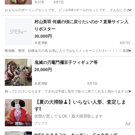
市川市
8月7日
おもちゃのボーリングセットです。 ピンが6本+ボールのセットです。 そんなに小さくも
千葉
市川市
その他
ボール
村山美羽 何歳の頃に戻りたいのか？直筆サイン入
りポスター
30,000円
木更津駅
8月7日
断捨離、整理、結構金欠の為 お気に入りではなくメッセージください！！！！ 直接取引だと
千葉
木更津市
木更津駅
その他
ポスター
鬼滅の刃竈門禰豆子フィギュア等
20,000円
木更津駅
8月7日
飾ってただけになります、できれば手渡し取引で取りに来てくれると助かります お気に
千葉
木更津市
木更津駅
フィギュア
禰豆
【夏の大掃除🧹】いらない人形、査定しま
す❗️
状態が悪くてもOK！最大限買取します
プリフラ
Ad