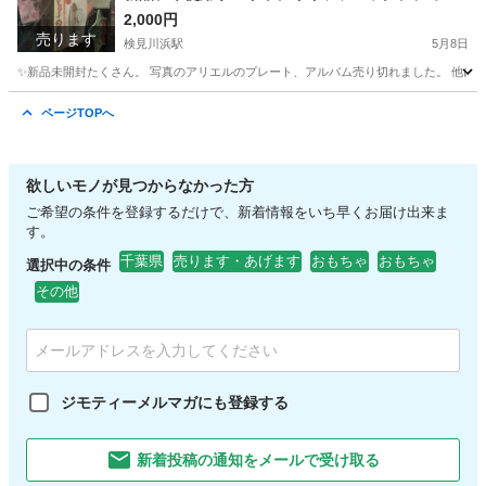
ニー今週土曜日か日曜日にお取り引きできる方✨
2,000円
売ります
検見川浜駅
5月8日
✨新品未開封たくさん。 写真のアリエルのプレート、アルバム売り切れました。 他に出して
千葉
千葉市
検見川浜駅
おもちゃ
サンリオ
ページTOPへ
欲しいモノが見つからなかった方
ご希望の条件を登録するだけで、新着情報をいち早くお届け出来ま
す。
千葉県
売ります・あげます
おもちゃ
おもちゃ
選択中の条件
その他
ジモティーメルマガにも登録する
新着投稿の通知をメールで受け取る