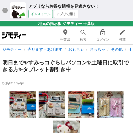
アプリならお得な情報を見逃さない！
インストール
アプリで開く
地元の掲示板 ジモティー 千葉版
千葉県
検索
ログイン
投稿
ジモティー
売ります・あげます
おもちゃ
おもちゃ
その他
千
明日まで✨すみっコぐらしパソコン✨土曜日に取引で
きる方✨タブレット割引き中
投稿ID: 1oydpl