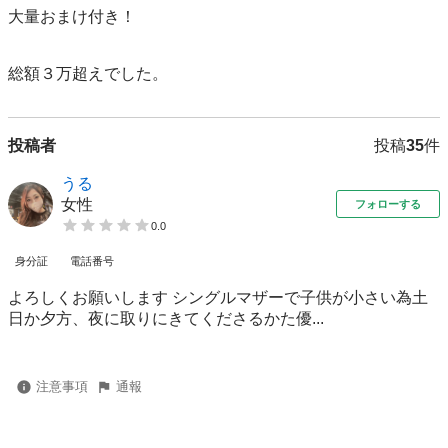
大量おまけ付き！

総額３万超えでした。
投稿者
投稿
35
件
うる
女性
フォローする
0.0
身分証
電話番号
よろしくお願いします シングルマザーで子供が小さい為土
日か夕方、夜に取りにきてくださるかた優...
注意事項
通報