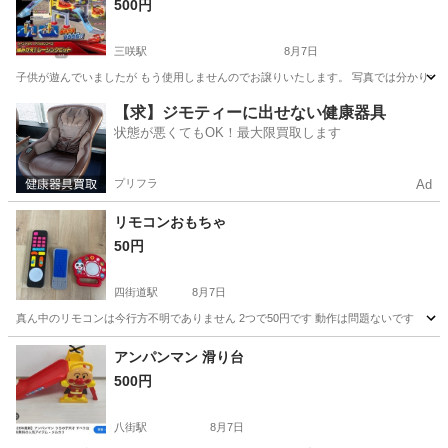
500円
三咲駅
8月7日
子供が遊んでいましたが もう使用しませんのでお譲りいたします。 写真では分かりず
千葉
船橋市
三咲駅
ミニカー
カーズ
【求】ジモティーに出せない健康器具
状態が悪くてもOK！最大限買取します
プリフラ
Ad
リモコンおもちゃ
50円
四街道駅
8月7日
真ん中のリモコンは今行方不明でありません 2つで50円です 動作は問題ないです
千葉
四街道市
四街道駅
おもちゃ
リモコン
アンパンマン 滑り台
500円
八街駅
8月7日