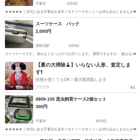
千葉市
8月9日
★★★★★ ご自宅にある不要品を是非ジモティースポットへお持ち込みしませんか？ 家
千葉
千葉市
その他
現地
スーツケース バック
2,000円
津田沼駅
8月9日
スーツケースです。 使わなくなったのでお売りします。 開閉できますが、 鍵はないです。 スー
千葉
船橋市
津田沼駅
その他
スーツケース
【夏の大掃除🧹】いらない人形、査定しま
す❗️
状態が悪くてもOK！最大限買取します
プリフラ
Ad
0809-105 昆虫飼育ケース2個セット
300円
千葉市
8月9日
★★★★★ ご自宅にある不要品を是非ジモティースポットへお持ち込みしませんか？ 家
千葉
千葉市
その他
昆虫