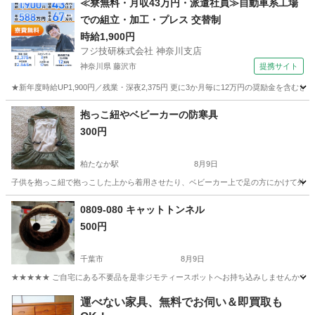
≪寮無料・月収43万円・派遣社員≫自動車系工場
での組立・加工・プレス 交替制
時給1,900円
フジ技研株式会社 神奈川支店
神奈川県 藤沢市
提携サイト
★新年度時給UP1,900円／残業・深夜2,375円 更に3か月毎に12万円の奨励金を含む
神奈川
藤沢市
その他
抱っこ紐やベビーカーの防寒具
300円
柏たなか駅
8月9日
子供を抱っこ紐で抱っこした上から着用させたり、ベビーカー上で足の方にかけて外出し
千葉
柏市
柏たなか駅
その他
キッズ
0809-080 キャットトンネル
500円
千葉市
8月9日
★★★★★ ご自宅にある不要品を是非ジモティースポットへお持ち込みしませんか？ 家
千葉
千葉市
その他
現地
運べない家具、無料でお伺い＆即買取も