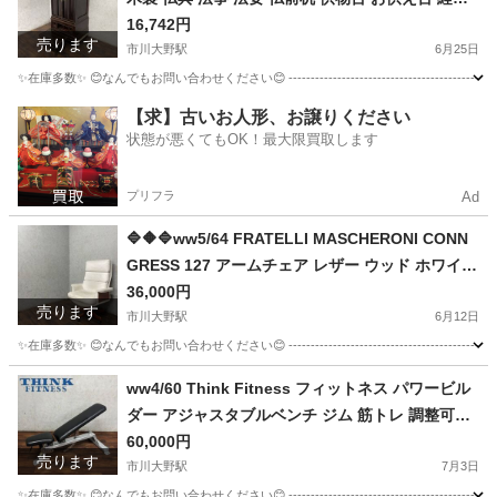
江東区
フィットネス、トレーニング
イヴァンコ
経卓 セパレート 中古品 ★直接引取推奨◇🔷🔶🔷
16,742円
売ります
市川大野駅
6月25日
✨在庫多数✨ 😊なんでもお問い合わせください😊 ----------------------------------------------- 【
千葉
市川市
市川大野駅
その他
【求】古いお人形、お譲りください
状態が悪くてもOK！最大限買取します
プリフラ
Ad
🔷🔶🔷ww5/64 FRATELLI MASCHERONI CONN
GRESS 127 アームチェア レザー ウッド ホワイト
特注 希少 ヴィンテージ 家具 イタリア★直接引取
36,000円
売ります
歓迎◎🔷🔶🔷
市川大野駅
6月12日
✨在庫多数✨ 😊なんでもお問い合わせください😊 -----------------------------------------------
千葉
市川市
市川大野駅
ソファ
アームチェア
ww4/60 Think Fitness フィットネス パワービル
ダー アジャスタブルベンチ ジム 筋トレ 調整可能
ホームジム ★直接引取歓迎
60,000円
売ります
市川大野駅
7月3日
✨在庫多数✨ 😊なんでもお問い合わせください😊 ---------------------------------------