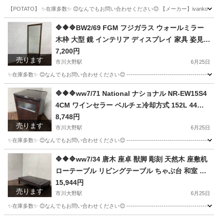
【POTATO】 ✨在庫多数✨ 😊なんでもお問い合わせください😊 【メーカー】ivanko 【商品】 マット --------
千葉
市川市
市川大野駅
フィットネス、トレーニング
東京
🔷🔶🔷BW2/69 FGM フジガラス ウォールミラー
木枠 大型 鏡 インテリア ディスプレイ 家具 姿見
江東区
フィットネス、トレーニング
イヴァンコ
ヴィンテージ◇🔷🔶🔷
7,200円
売ります
市川大野駅
6月25日
✨在庫多数✨ 😊なんでもお問い合わせください😊 ----------------------------------------------- 【商品
千葉
市川市
市川大野駅
ミラー/鏡
🔷🔶🔷ww7/71 National ナショナル NR-EW15S4
4CM ワインセラー ベルチェ冷却方式 152L 44本
収納 2005年製 家庭 家電 中古 ◇🔷🔶🔷
8,748円
売ります
市川大野駅
6月25日
✨在庫多数✨ 😊なんでもお問い合わせください😊 -----------------------------------------------
千葉
市川市
市川大野駅
キッチン家電
🔷🔶🔷ww7/34 唐木 座卓 獣脚 彫刻 天然木 座敷机
ローテーブル リビングテーブル ちゃぶ台 和室 ★
直接引取歓迎◎🔷🔶🔷
15,944円
売ります
市川大野駅
6月25日
✨在庫多数✨ 😊なんでもお問い合わせください😊 ----------------------------------------------- 【商