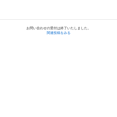
お問い合わせの受付は終了いたしました。
関連投稿をみる
初めての方へ
利用規約
プライバシーポリシー
プライバシー・ステートメント
健全化に資する運用方針
お問い合わせ
運営会社
サイトマップ
ご利用ガイド
フリーワードで探す
PC版で表示
都道府県選択
特定商取引法の表示
利用者情報の外部送信について