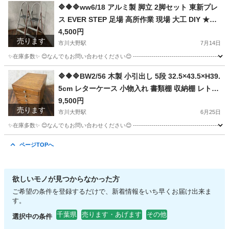
千葉
市川市
市川大野駅
テーブル
🔷🔶🔷ww6/18 アルミ製 脚立 2脚セット 東新プレ
ス EVER STEP 足場 高所作業 現場 大工 DIY ★直
接引取限定◎🔷🔶🔷
4,500円
売ります
市川大野駅
7月14日
✨在庫多数✨ 😊なんでもお問い合わせください😊 ----------------------------------------------
千葉
市川市
市川大野駅
その他
足場
🔷🔶🔷BW2/56 木製 小引出し 5段 32.5×43.5×H39.
5cm レターケース 小物入れ 書類棚 収納棚 レトロ
ヴィンテージ 古民家◇🔷🔶🔷
9,500円
売ります
市川大野駅
6月25日
✨在庫多数✨ 😊なんでもお問い合わせください😊 ----------------------------------------------- 【
千葉
市川市
市川大野駅
収納家具
ページTOPへ
欲しいモノが見つからなかった方
ご希望の条件を登録するだけで、新着情報をいち早くお届け出来ま
す。
千葉県
売ります・あげます
その他
選択中の条件