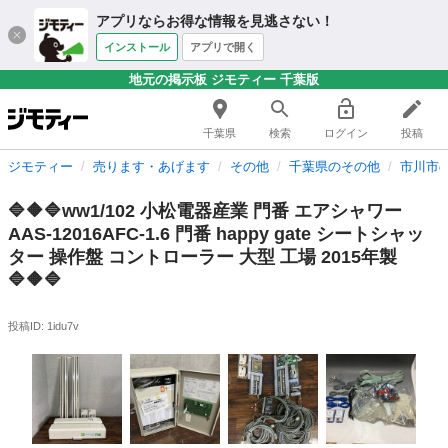
アプリならお得な情報を見逃さない！
インストール
アプリで開く
地元の掲示板 ジモティー 千葉版
千葉県
検索
ログイン
投稿
ジモティー
売ります・あげます
その他
千葉県のその他
市川市
🔷🔶🔷ww1/102 小松電器産業 門番 エアシャワー
AAS-12016AFC-1.6 門番 happy gate シートシャッ
ター 操作盤 コントローラー 大型 工場 2015年製
🔷🔶🔷
投稿ID: 1idu7v