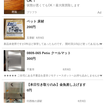
OK！
状態が悪くてもOK！最大限買取します
プリフラ
Ad
ペット 床材
200円
五香駅
8月9日
新品未使用ですが2年ほど保管してあったものです。 開封済(1/3ほど使ってある)もの
千葉
柏市
五香駅
その他
0809-065 Petio クールマット
300円
千葉市
8月9日
★★★★★ ご自宅にある不要品を是非ジモティースポットへお持ち込みしませんか？ 家
千葉
千葉市
その他
クールマット
【本日引き取りのみ】金魚差し上げます
0円
印西牧の原駅
8月9日