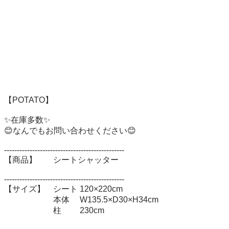
【POTATO】

✨在庫多数✨

😊なんでもお問い合わせください😊

-----------------------------------------------

【商品】　　シートシャッター

-----------------------------------------------

【サイズ】　シート 120×220cm

　　　　　　本体 　W135.5×D30×H34cm

　　　　　　柱 　　230cm
