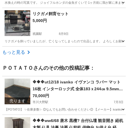
水換えの時の写真です。 ジョイフルホンダの金魚すくいで 1ヶ月前に我が家に来ました
千葉
印西市
印西牧の原駅
その他
リクガメ飼育セット
5,000円
祇園駅
8月9日
リクガメを飼っていましたが、亡くなってしまったので出品します。 よろしくお願い
千葉
木更津市
祇園駅
その他
もっと見る
ＰＯＴＡＴＯ
さんのその他の投稿記事：
🔷🔶🔷ut12/18 ivanko イヴァンコ ラバー マット
16枚 インターロック式 全体183ｘ244㎝ 9.5mm厚
ブラック フロアマット 直接引取り推奨①🔷🔶🔷
70,000円
売ります
市川大野駅
7月3日
【POTATO】 ✨在庫多数✨ 😊なんでもお問い合わせください😊 【メーカー】ivanko 【商品】 マット --------
千葉
市川市
市川大野駅
フィットネス、トレーニング
東京
🔷🔶🔷ww6/68 唐木 黒檀? 台付仏壇 観音開き 経机
木製 仏具 法事 法要 仏前机 供物台 お供え台 経台