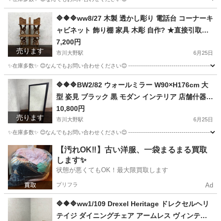
千葉
市川市
市川大野駅
その他
画像
🔷🔶🔷ww8/27 木製 透かし彫り 電話台 コーナーキ
ャビネット 飾り棚 家具 木彫 自作? ★直接引取歓
迎 ◇🔷🔶🔷
7,200円
売ります
市川大野駅
6月25日
✨在庫多数✨ 😊なんでもお問い合わせください😊 --------------------------------------------
千葉
市川市
市川大野駅
収納家具
🔷🔶🔷BW2/82 ウォールミラー W90×H176cm 大
型 姿見 ブラック 黒 モダン インテリア 店舗什器
◇🔷🔶🔷
10,800円
売ります
市川大野駅
6月25日
✨在庫多数✨ 😊なんでもお問い合わせください😊 ----------------------------------------------- 【商品
千葉
市川市
市川大野駅
ミラー/鏡
【汚れOK‼️】古い洋服、一袋まるまる買取
します✨
状態が悪くてもOK！最大限買取します
プリフラ
Ad
🔷🔶🔷ww1/109 Drexel Heritage ドレクセルヘリ
テイジ ダイニングチェア アームレス ヴィンテー