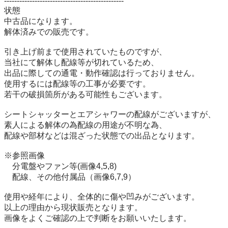
-----------------------------------------------

状態	

中古品になります。

解体済みでの販売です。

引き上げ前まで使用されていたものですが、

当社にて解体し配線等が切れているため、

出品に際しての通電・動作確認は行っておりません。

使用するには配線等の工事が必要です。

若干の破損箇所がある可能性もございます。

シートシャッターとエアシャワーの配線がございますが、

素人による解体の為配線の用途が不明な為、

配線や部材などは混ざった状態での出品となります。

※参照画像

　分電盤やファン等(画像4,5,8)

　配線、その他付属品（画像6,7,9）

使用や経年により、全体的に傷や凹みがございます。

以上の理由から現状販売となります。

画像をよくご確認の上で判断をお願いいたします。
