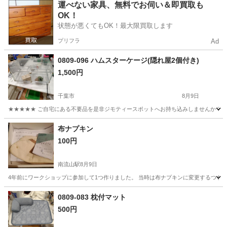
千葉
千葉市
その他
現地
運べない家具、無料でお伺い＆即買取も
OK！
状態が悪くてもOK！最大限買取します
プリフラ
Ad
0809-096 ハムスターケージ(隠れ屋2個付き)
1,500円
千葉市
8月9日
★★★★★ ご自宅にある不要品を是非ジモティースポットへお持ち込みしませんか？ 家
千葉
千葉市
その他
ハムスター
布ナプキン
100円
南流山駅
8月9日
4年前にワークショップに参加して1つ作りました。 当時は布ナプキンに変更するつも
千葉
流山市
南流山駅
その他
布ナプキン
0809-083 枕付マット
500円