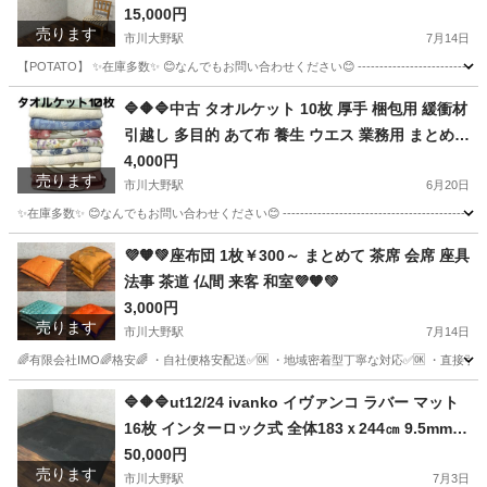
ジ家具 クラシック マホガニー ★直接引取歓迎🔷
15,000円
売ります
🔶🔷
市川大野駅
7月14日
【POTATO】 ✨在庫多数✨ 😊なんでもお問い合わせください😊 --------------------------------
千葉
市川市
市川大野駅
椅子
東京
墨田区
椅子
🔷🔶🔷中古 タオルケット 10枚 厚手 梱包用 緩衝材
引越し 多目的 あて布 養生 ウエス 業務用 まとめて
マホガニー
★直接引取歓迎 ※千葉県市川市〇🔷🔶🔷
4,000円
売ります
市川大野駅
6月20日
✨在庫多数✨ 😊なんでもお問い合わせください😊 ----------------------------------------------
千葉
市川市
市川大野駅
その他
東京
墨田区
その他
💜🧡💚座布団 1枚￥300～ まとめて 茶席 会席 座具
法事 茶道 仏間 来客 和室💜🧡💚
ウエス
3,000円
売ります
市川大野駅
7月14日
🌈有限会社IMO🌈格安🌈 ・自社便格安配送✅🆗 ・地域密着型丁寧な対応✅🆗 ・直接
千葉
市川市
市川大野駅
椅子
東京
墨田区
椅子
🔷🔶🔷ut12/24 ivanko イヴァンコ ラバー マット
16枚 インターロック式 全体183ｘ244㎝ 9.5mm厚
法事
ブラック フロアマット 直接引取り推奨⑦○🔷🔶🔷
50,000円
売ります
市川大野駅
7月3日