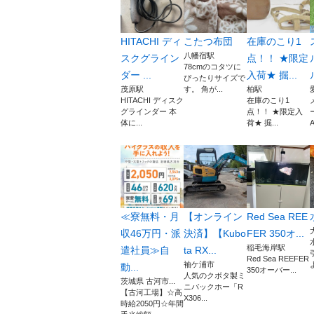
HITACHI ディ
こたつ布団
在庫のこり1
八幡宿駅
スクグライン
点！！ ★限定
78cmのコタツに
ダー ...
入荷★ 掘...
ぴったりサイズで
茂原駅
す。 角が...
柏駅
HITACHI ディスク
在庫のこり1
グラインダー 本
点！！ ★限定入
体に...
荷★ 掘...
A
≪寮無料・月
【オンライン
Red Sea REE
収46万円・派
決済】【Kubo
FER 350オ...
稲毛海岸駅
遣社員≫自
ta RX...
Red Sea REEFER
袖ケ浦市
動...
350オーバー...
人気のクボタ製ミ
茨城県 古河市...
ニバックホー「R
【古河工場】☆高
X306...
時給2050円☆年間