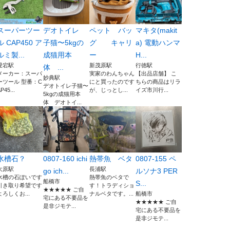
スーパーツー
デオトイレ
ペット バッ
マキタ(makit
ル CAP450 ア
子猫〜5kgの
グ キャリ
a) 電動ハンマ
ルミ製...
成猫用本
ー
H...
愛宕駅
新茂原駅
行徳駅
体 ...
メーカー：スーパ
実家のわんちゃん
【出品店舗】 こ
妙典駅
ーツール 型番：C
にと買ったのです
ちらの商品はリラ
デオトイレ子猫〜
P45...
が、じっとし...
イズ市川行...
5kgの成猫用本
体 デオトイ...
水槽石？
0807-160 ichi
熱帯魚 ベタ
0807-155 ペ
大原駅
長浦駅
go ich...
ルソナ3 PER
水槽の石ぽいです
熱帯魚のベタで
船橋市
S...
引き取り希望です
す！トラディショ
★★★★★ ご自
よろしくお...
ナルベタです。...
船橋市
宅にある不要品を
★★★★★ ご自
是非ジモテ...
宅にある不要品を
是非ジモテ...