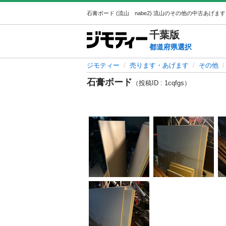
千葉
版
都道府県選択
ジモティー
売ります・あげます
その他
石膏ボード
（投稿ID : 1cqfgs）