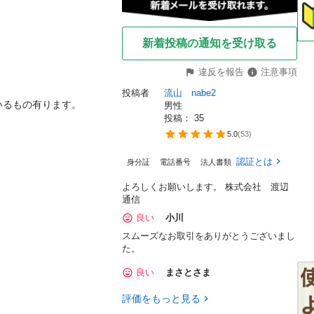
新着投稿の通知を受け取る
違反を報告
注意事項
投稿者
流山　nabe2
いるもの有ります。
男性
投稿： 
35
5.0
(
53
)
認証とは
身分証
電話番号
法人書類
よろしくお願いします。 株式会社 渡辺
通信
良い
小川
スムーズなお取引をありがとうございまし
た。
良い
まさとさま
評価をもっと見る