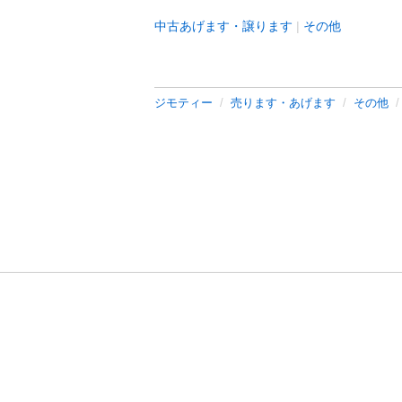
中古あげます・譲ります
その他
ジモティー
売ります・あげます
その他
利用規約
プライ
運営会社
サイトマッ
© 2011-
2026
Jmty, Inc.