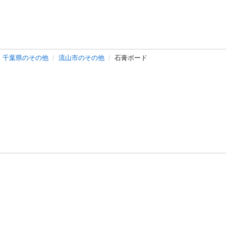
千葉県のその他
流山市のその他
石膏ボード
バシーポリシー
プライバシー・ステートメント
健全化に資する運用
プ
ご利用ガイド
フリーワードで探す
特定商取引法の表示
利用