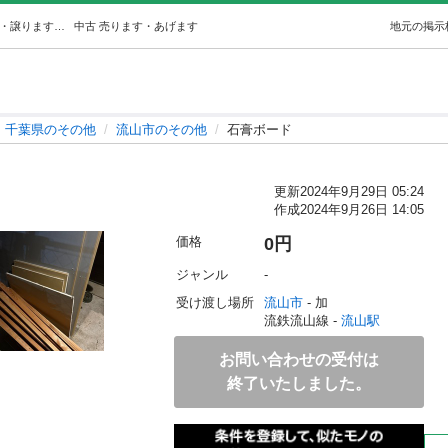
石膏ボード (流山 nabe2) 流山のその他の中古あげます・譲ります｜ジモティーで不用品の処分
中古
売ります・あげます
地元の掲示
千葉県のその他
流山市のその他
石膏ボード
更新
2024年9月29日 05:24
作成
2024年9月26日 14:05
価格
0円
ジャンル
-
受け渡し場所
流山市
 - 加
流鉄流山線 - 
流山駅
お問い合わせの受付は
終了いたしました。