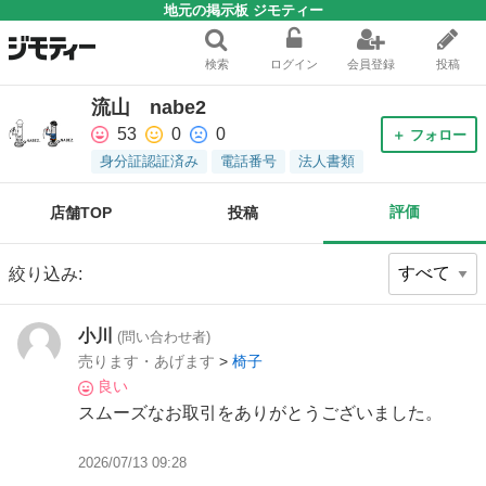
地元の掲示板 ジモティー
検索
ログイン
会員登録
投稿
流山 nabe2
53
0
0
＋ フォロー
身分証認証済み
電話番号
法人書類
評価
店舗TOP
投稿
絞り込み:
小川
(問い合わせ者)
売ります・あげます
>
椅子
良い
スムーズなお取引をありがとうございました。
2026/07/13 09:28