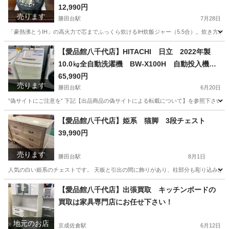
12,990円
売ります
勝田台駅
7月28日
「豪熱沸とうIH」の高火力で芯までふっくら炊けるIH炊飯ジャー（5.5合）。炊き方が
千葉
八千代市
勝田台駅
キッチン家電
商品
【愛品館八千代店】HITACHI 日立 2022年製
10.0㎏全自動洗濯機 BW-X100H 自動投入機能
付き
65,990円
売ります
勝田台駅
6月20日
”偽サイトにご注意を” 下記【出品商品の偽サイトによる転載について】を参照下さい。
千葉
八千代市
勝田台駅
生活家電
商品
【愛品館八千代店】姫系 猫脚 3段チェスト
39,990円
売ります
勝田台駅
8月1日
人気の白い姫系のチェストです。 天板と引出の間に飾りがあり、柱部分も彫り込みがあります
千葉
八千代市
勝田台駅
収納家具
商品
【愛品館八千代店】出張買取 キッチンボードの
買取は家具専門店にお任せ下さい！
地元のお店
京成佐倉駅
6月12日