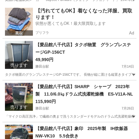
千葉
八千代市
勝田台駅
収納家具
商品
【汚れててもOK】着なくなった洋服、買取
ります！
状態が悪くてもOK！最大限買取します
プリフラ
Ad
【愛品館八千代店】タクボ物置 グランプレステ
ージGP-156CT
49,990円
売ります
勝田台駅
7月14日
タクボ物置のグランプレステージGP-156CTです。 長物が縦に置ける縦置きタイプです
千葉
八千代市
勝田台駅
収納家具
商品
【愛品館八千代店】SHARP シャープ 2023年
製 11.0/6.0㎏ドラム式洗濯乾燥機 ES-V11A-NL
115,990円
売ります
勝田台駅
7月26日
「マイクロ高圧洗浄」で繊維の奥まで洗うスタンダードモデルのドラム式洗濯乾燥機。直
千葉
八千代市
勝田台駅
生活家電
商品
【愛品館八千代店】象印 2025年製 IH炊飯器
NW-VK10 5.5合炊き