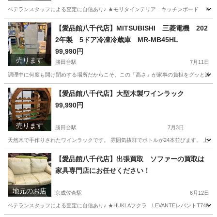
ベテランスタッフによる査定に自信あり♪ ★モリタインテリア キッチンボード ※使用感
千葉
佐倉市
京成佐倉駅
リサイクルショップ
千葉
【愛品館八千代店】MITSUBISHI 三菱電機 202
2年製 5ドア冷凍冷蔵庫 MR-MB45HL
佐倉市
京成佐倉駅
リサイクルショップ
買取
99,990円
売ります
勝田台駅
7月11日
調理中に何度も開け閉めする場所だからこそ、この「高さ」が家事の負担をグッと減らし
千葉
八千代市
勝田台駅
キッチン家電
商品
【愛品館八千代店】大型木製ワインラック
99,990円
売ります
勝田台駅
7月3日
天然木で手作りされたワインラックです。 雰囲気抜群でボトルが24本並びます。 上部にワ
千葉
八千代市
勝田台駅
収納家具
千葉
印西市
【愛品館八千代店】出張買取 ソファーの買取は
家具専門店にお任せください！
千葉ニュータウン中央駅
収納家具
商品
地元のお店
京成佐倉駅
6月12日
ベテランスタッフによる査定に自信あり♪ ★HUKLAフクラ LEVANTEレバントT748