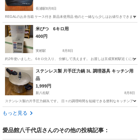
長浦駅
8月8日
REGALのお弁当箱 ケース付き 新品未使用品 他のと一緒なら少しはお値引きできます
千葉
袖ケ浦市
長浦駅
食器
米びつ 6キロ用
400円
実籾駅
8月8日
約2年使いました。 6キロ分入り、 分解して洗えます。 お渡しは京成実籾駅近くにな
千葉
習志野市
実籾駅
調理器具
ステンレス製 片手圧力鍋 3L 調理器具 キッチン用
品
1,999円
新八柱駅
8月8日
ステンレス製の片手圧力鍋3Lです。 日々の調理時間を短縮できる便利なキッチンアイ
千葉
松戸市
新八柱駅
調理器具
もっと見る
愛品館八千代店
さんのその他の投稿記事：