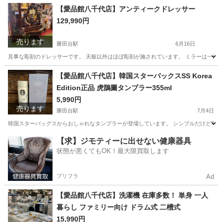
【愛品館八千代店】アンティークドレッサー
129,990円
売ります
勝田台駅
6月16日
見事な彫刻のドレッサーです。 天板以外はほぼ彫刻が施されています。 ミラーは一体型で取
千葉
八千代市
勝田台駅
ドレッサー
商品
【愛品館八千代店】韓国スターバックスSS Korea
Edition正品 虎鵲圖タンブラー355ml
5,990円
売ります
勝田台駅
7月4日
韓国スターバッグスからおしゃれなタンブラーが登場しています。 シンプルだけど可愛くて使いやすいデ
千葉
八千代市
勝田台駅
食器
商品
【求】ジモティーに出せない健康器具
状態が悪くてもOK！最大限買取します
プリフラ
Ad
【愛品館八千代店】洗濯機 在庫多数！ 単身 一人
暮らし ファミリー向け ドラム式 二槽式
15,990円