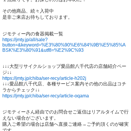
その他商品、続々入荷中

是非ご来店お待ちしております。

https://jmty.jp/all/sale?
button=&keyword=%E3%80%90%E6%84%9B%E5%85%A
BSK%E3%80%91&utf8=%E2%9C%93
↓↓↓大型リサイクルショップ愛品館八千代店の店舗紹介ペー
https://jmty.jp/chiba/ser-recy/article-h202j
↓↓↓愛品館八千代店、各種サービス案内その他の出品はコチ
https://jmty.jp/chiba/ser-recy/article-oqama
ジモティーさん経由でのお問合せご返信はリアルタイムで行
えない場合がございます。

購入ご希望の場合は店舗へ直接ご連絡→ご予約頂くのが確実
です。
