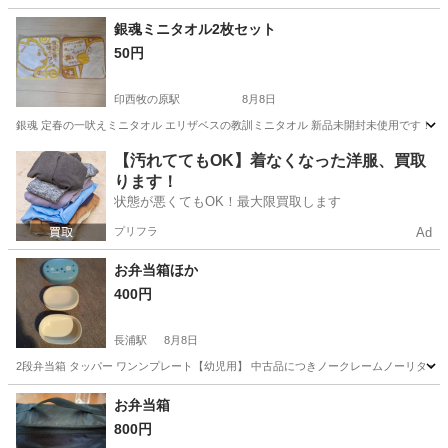
千葉
我孫子市
天王台駅
調理器具
銀魂ミニタオル2枚セット
50円
印西牧の原駅
8月8日
銀魂 定春の一吠えミニタオル エリザベスの教訓ミニタオル 新品未開封未使用です！ 定価1
千葉
印西市
印西牧の原駅
その他
タオル
【汚れててもOK】着なくなった洋服、買取
ります！
状態が悪くてもOK！最大限買取します
プリフラ
Ad
お弁当箱ほか
400円
長浦駅
8月8日
2段弁当箱 タッパー ワンンプレート【幼児用】 中古品につきノークレームノーリター
千葉
袖ケ浦市
長浦駅
食器
弁当箱
お弁当箱
800円