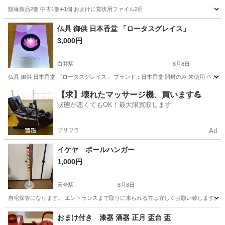
額縁新品2個 中古1個➕1個 おまけに賞状用ファイル2冊
千葉
白井市
白井駅
その他
額縁
仏具 御供 日本香堂 「ロータスグレイス」
3,000円
白井駅
8月8日
仏具 御供 日本香堂 「ロータスグレイス」 ブランド：日本香堂 開封のみ 未使用 ペガサスキャンド
千葉
千葉市
白井駅
冠婚葬祭
仏具
【求】壊れたマッサージ機、買います💪
状態が悪くてもOK！最大限買取します
プリフラ
Ad
イケヤ ポールハンガー
1,000円
天台駅
8月8日
自宅保管になります。 エントランスまで取りに来られる方は宜しくお願い致します。
千葉
千葉市
天台駅
その他
イケヤ
おまけ付き 漆器 酒器 正月 盃台 盃