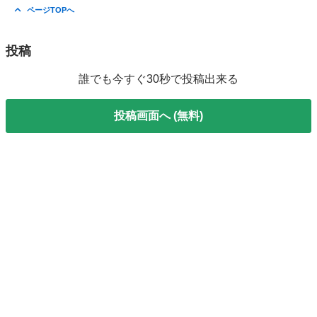
千葉
佐倉市
京成佐倉駅
リサイクルショップ
千葉
ページTOPへ
佐倉市
京成佐倉駅
リサイクルショップ
買取
投稿
誰でも今すぐ30秒で投稿出来る
投稿画面へ (無料)