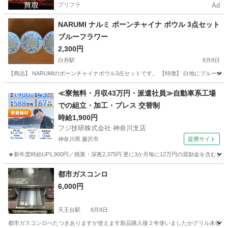
プリフラ
Ad
NARUMI ナルミ ボーンチャイナ ボウル 3点セット
ブルーフラワー
2,300円
白井駅
8月8日
【商品】 NARUMIのボーンチャイナボウル3点セットです。 【特徴】 白地にブル
千葉
白井市
白井駅
食器
ボーンチャイナ
≪寮無料・月収43万円・派遣社員≫自動車系工場
での組立・加工・プレス 交替制
時給1,900円
フジ技研株式会社 神奈川支店
神奈川県 藤沢市
提携サイト
★新年度時給UP1,900円／残業・深夜2,375円 更に3か月毎に12万円の奨励金を含む
神奈川
藤沢市
その他
都市ガスコンロ
6,000円
天王台駅
8月8日
都市ガスコンロべたつきありますが使えます新品購入後２年使いましたがグリル未使用