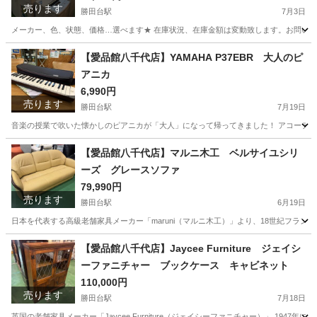
売ります
勝田台駅
7月3日
メーカー、色、状態、価格…選べます★ 在庫状況、在庫金額は変動致します。お問い合わせ下さい！ ※画像
千葉
八千代市
勝田台駅
生活家電
商品
【愛品館八千代店】YAMAHA P37EBR 大人のピ
アニカ
6,990円
売ります
勝田台駅
7月19日
音楽の授業で吹いた懐かしのピアニカが「大人」になって帰ってきました！ アコーディ
千葉
八千代市
勝田台駅
鍵盤楽器、ピアノ
ピアニカ
【愛品館八千代店】マルニ木工 ベルサイユシリ
ーズ グレースソファ
79,990円
売ります
勝田台駅
6月19日
日本を代表する高級老舗家具メーカー「maruni（マルニ木工）」より、18世紀フラン
千葉
八千代市
勝田台駅
ソファ
商品
【愛品館八千代店】Jaycee Furniture ジェイシ
ーファニチャー ブックケース キャビネット
110,000円
売ります
勝田台駅
7月18日
英国の老舗家具メーカー「Jaycee Furniture（ジェイシーファニチャー）」 19