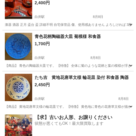
2,400円
白井駅
8月8日
漆器 酒器 正月 盃台 盃 詳細不明 自宅保管品 傷、使用感ありません よろしければ 3段
千葉
白井市
白井駅
食器
漆器
青色花柄陶磁器大皿 菊模様 和食器
1,700円
白井駅
8月8日
【商品】 青色の陶磁器大皿です。 【特徴】 全体に菊のような花柄と葉の模様が浮き
千葉
白井市
白井駅
食器
青色
たち吉 黄地花唐草文様 輪花皿 染付 和食器 陶器
2,450円
白井駅
8月8日
【商品】 黄地花唐草文様の輪花皿です。 【特徴】 黄色地に青色の花唐草文様が描か
千葉
白井市
白井駅
食器
黄地
【求】古いお人形、お譲りください
状態が悪くてもOK！最大限買取します