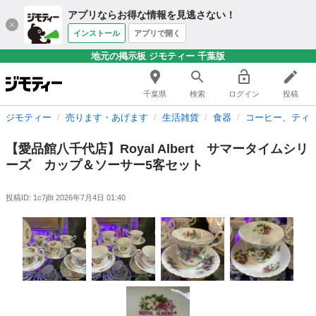
アプリならお得な情報を見逃さない！
インストール
アプリで開く
地元の掲示板 ジモティー 千葉版
千葉県
検索
ログイン
投稿
ジモティー
売ります・あげます
生活雑貨
食器
コーヒー、ティ
【愛品館八千代店】Royal Albert サマータイムシリ
ーズ カップ＆ソーサー5客セット
投稿ID: 1c7j8t
2026年7月4日 01:40