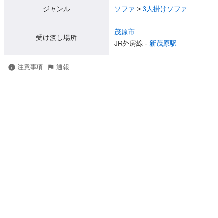
ジャンル
ソファ
>
3人掛けソファ
茂原市
受け渡し場所
JR外房線 -
新茂原駅
注意事項
通報