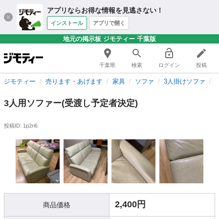
アプリならお得な情報を見逃さない！
インストール
アプリで開く
地元の掲示板 ジモティー 千葉版
千葉県
検索
ログイン
投稿
ジモティー
売ります・あげます
家具
ソファ
3人掛けソファ
3人用ソファー(受渡し予定者決定)
投稿ID: 1p2ri6
2,400円
商品価格