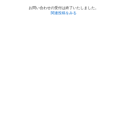
お問い合わせの受付は終了いたしました。
関連投稿をみる
初めての方へ
利用規約
プライバシーポリシー
プライバシー・ステートメント
健全化に資する運用方針
お問い合わせ
運営会社
サイトマップ
ご利用ガイド
フリーワードで探す
PC版で表示
都道府県選択
特定商取引法の表示
利用者情報の外部送信について
© 2011-
2026
Jmty, Inc.