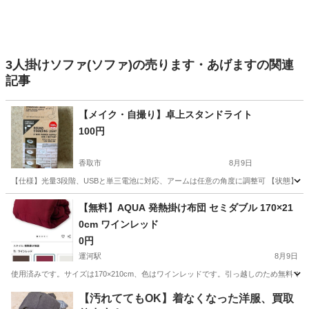
3人掛けソファ(ソファ)の売ります・あげますの関連
記事
【メイク・自撮り】卓上スタンドライト
100円
香取市
8月9日
【仕様】光量3段階、USBと単三電池に対応、アームは任意の角度に調整可 【状態】U
千葉
香取市
照明器具
【無料】AQUA 発熱掛け布団 セミダブル 170×21
0cm ワインレッド
0円
運河駅
8月9日
使用済みです。サイズは170×210cm、色はワインレッドです。引っ越しのため無料
千葉
流山市
運河駅
寝具
【汚れててもOK】着なくなった洋服、買取