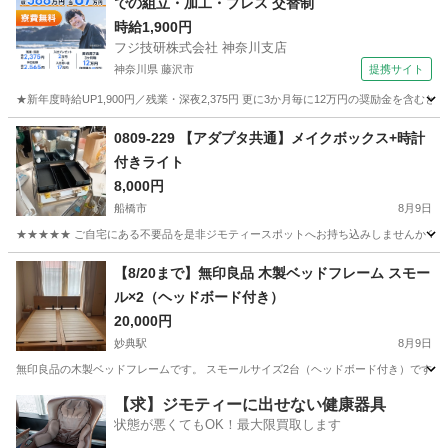
での組立・加工・プレス 交替制
時給1,900円
フジ技研株式会社 神奈川支店
神奈川県 藤沢市
提携サイト
★新年度時給UP1,900円／残業・深夜2,375円 更に3か月毎に12万円の奨励金を含む
神奈川
藤沢市
その他
0809-229 【アダプタ共通】メイクボックス+時計
付きライト
8,000円
船橋市
8月9日
★★★★★ ご自宅にある不要品を是非ジモティースポットへお持ち込みしませんか？ 家
千葉
船橋市
ドレッサー
アダプタ
【8/20まで】無印良品 木製ベッドフレーム スモー
ル×2（ヘッドボード付き）
20,000円
妙典駅
8月9日
無印良品の木製ベッドフレームです。 スモールサイズ2台（ヘッドボード付き）です。 ベッ
千葉
市川市
妙典駅
ベッド
シングル
【求】ジモティーに出せない健康器具
状態が悪くてもOK！最大限買取します