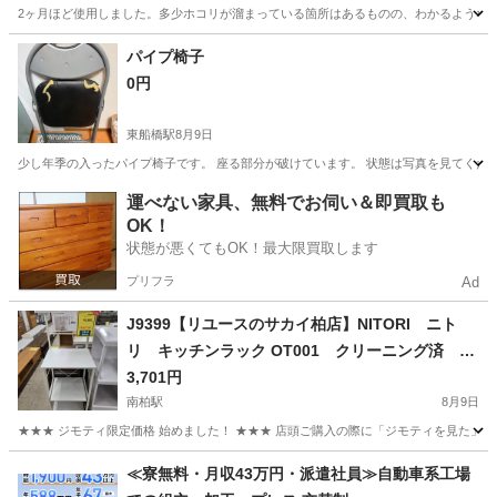
2ヶ月ほど使用しました。多少ホコリが溜まっている箇所はあるものの、わかるような劣化
千葉
千葉市
千葉駅
オフィス用家具
パイプ椅子
0円
東船橋駅
8月9日
少し年季の入ったパイプ椅子です。 座る部分が破けています。 状態は写真を見てくだ
千葉
船橋市
東船橋駅
椅子
パイプ椅子
運べない家具、無料でお伺い＆即買取も
OK！
状態が悪くてもOK！最大限買取します
プリフラ
Ad
J9399【リユースのサカイ柏店】NITORI ニト
リ キッチンラック OT001 クリーニング済 参
考価格7,990円
3,701円
南柏駅
8月9日
★★★ ジモティ限定価格 始めました！ ★★★ 店頭ご購入の際に「ジモティを見た」と
千葉
柏市
南柏駅
収納家具
サカイ
≪寮無料・月収43万円・派遣社員≫自動車系工場