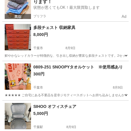
ります！
状態が悪くてもOK！最大限買取します
プリフラ
Ad
多段チェスト 収納家具
8,000円
千葉市
8月9日
鮮やかなレッドカラーが特徴的な、引き出し収納が豊富な多段チェストです。2セットなのでかなりお得
千葉
千葉市
収納家具
0809-251 SNOOPYタオルケット ※使用感あり
300円
千葉市
8月9日
★★★★★ ご自宅にある不要品を是非ジモティースポットへお持ち込みしませんか？ 家
千葉
千葉市
寝具
現地
SIHOO オフィスチェア
5,000円
千葉駅
8月9日