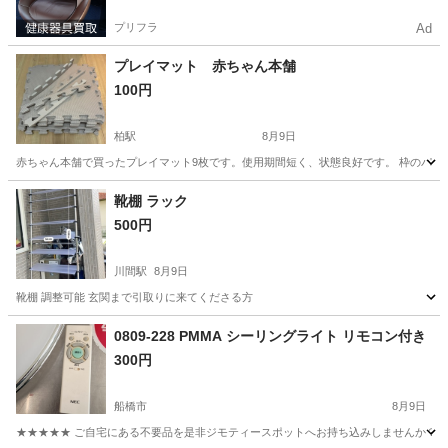
プリフラ
Ad
プレイマット 赤ちゃん本舗
100円
柏駅
8月9日
赤ちゃん本舗で買ったプレイマット9枚です。使用期間短く、状態良好です。 枠のパー
千葉
柏市
柏駅
カーペット/マット/ラグ
靴棚 ラック
500円
川間駅
8月9日
靴棚 調整可能 玄関まで引取りに来てくださる方
千葉
野田市
川間駅
収納家具
0809-228 PMMA シーリングライト リモコン付き
300円
船橋市
8月9日
★★★★★ ご自宅にある不要品を是非ジモティースポットへお持ち込みしませんか？ 家