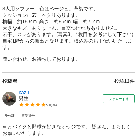
3人用ソファー。色はベージュ。革製です。

クッションに若干ヘタリあります。

横幅　約183cm  高さ　約95cm  幅　約71cm

大きなキズ、ありません。目立つ汚れもありません。

若干、スレがあります。(写真3、4枚目を参考にして下さい)

自宅1階からの搬出となります。積込みのお手伝いいたしま
す。

問い合わせ、お待ちしております。
投稿者
投稿
13
件
kazu
男性
フォローする
5.0
(
34
)
身分証
電話番号
車とバイクと野球が好きなオヤジです。 皆さん、よろしく
お願いいたします。