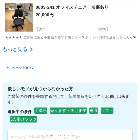
千葉
船橋市
照明器具
シーリングライト
0809-241 オフィスチェア ※傷あり
20,000円
千葉市
8月9日
★★★★★ ご自宅にある不要品を是非ジモティースポットへお持ち込みしませんか？ 家
千葉
千葉市
椅子
現地
もっと見る
ページTOPへ
欲しいモノが見つからなかった方
ご希望の条件を登録するだけで、新着情報をいち早くお届け出来ま
す。
千葉県
売ります・あげます
家具
ソファ
選択中の条件
3人掛けソファ