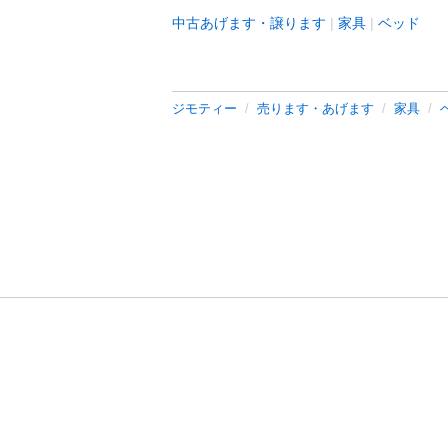
中古あげます・譲ります
家具
ベッド
ジモティー
売ります・あげます
家具
利用規約
プライ
運営会社
サイトマッ
© 2011-
2026
Jmty, Inc.