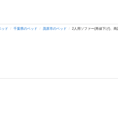
ベッド
千葉県のベッド
茂原市のベッド
2人用ソファー(再値下げ)、
バシーポリシー
プライバシー・ステートメント
健全化に資する運用
プ
ご利用ガイド
フリーワードで探す
特定商取引法の表示
利用