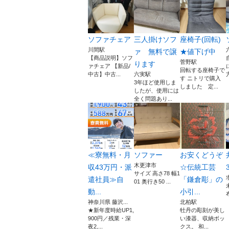
ソファチェア
三人掛けソフ
座椅子(回転)
川間駅
ァ 無料で譲
★値下げ中
【商品説明】ソフ
菅野駅
ります
ァチェア 【新品/
回転する座椅子で
中古】中古...
六実駅
す ニトリで購入
3年ほど使用しま
しました 定...
したが、使用には
全く問題あり...
≪寮無料・月
ソファー
お安くどうぞ
木更津市
収43万円・派
☆伝統工芸
サイズ 高さ78 幅1
遣社員≫自
「鎌倉彫」の
01 奥行き50 ...
動...
小引...
神奈川県 藤沢...
北柏駅
★新年度時給UP1,
牡丹の彫刻が美し
900円／残業・深
い漆器、収納ボッ
夜2,...
クス。 和...