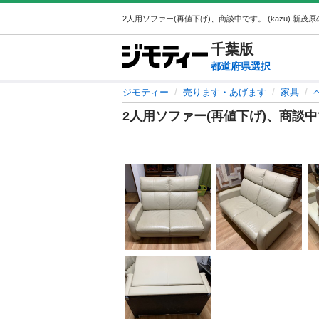
千葉
版
都道府県選択
ジモティー
売ります・あげます
家具
2人用ソファー(再値下げ)、商談