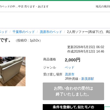
2人用ソファー(再値下げ)、商談中です。 (kazu) 新茂原のベッドの中古あげます・譲ります｜ジモティーで不用品の処分
中古
売ります・あげます
地元の掲示
ベッド
千葉県のベッド
茂原市のベッド
2人用ソファー(再値下げ)、
中です。
（投稿ID : 1p2r2x）
更新
2026年5月15日 06:02
作成
2026年5月12日 14:46
商品価格
2,000円
ジャンル
ベッド
受け渡し場所
茂原市
JR外房線 - 
新茂原駅
お問い合わせの受付は
終了いたしました。