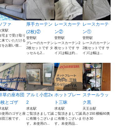
ソファ
厚手カーテン
レースカーテ
レースカーテ
六実駅
(2枚)②
ン②
ン①
自宅まで受け取り
菅野駅
菅野駅
菅野駅
に来ていただける
グレーのカーテン
レースカーテン2
レースのカーテン
方をお願い致...
2枚セットです タ
枚セットです サ
2枚セットです サ
ッセルも2...
イズは幅は約...
イズは幅は...
井草の座布団
アルミ小窓2x
ホットプレー
スチールラッ
3枚とゴザ
2
ト三昧
ク黒
求名駅
求名駅
求名駅
天王台駅
未使用のゴザと座
ご覧頂きまして誠
ご覧頂きまして誠
高さ150:横幅60奥
布団三枚です、
に有難うございま
に有難うございま
行き30
す。未使用の...
す。未使用品...