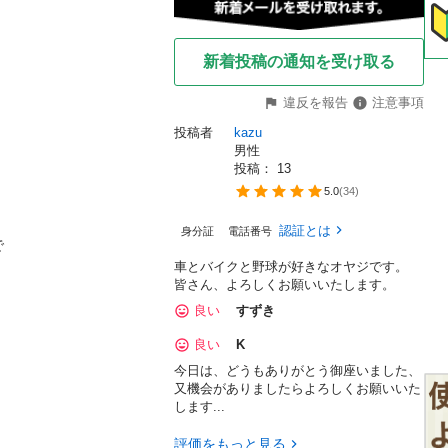
新着投稿の通知を受け取る
違反を報告
注意事項
投稿者
kazu
男性
投稿： 
13
5.0
(
34
)
認証とは
身分証
電話番号


車とバイクと野球が好きなオヤジです。
皆さん、よろしくお願いいたします。
良い
すずき
良い
K
今日は、どうもありがとう御座いました、
又機会がありましたらよろしくお願いいた
します...
評価をもっと見る