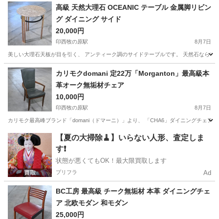
千葉
印西市
印西牧の原駅
テーブル
高級 天然大理石 OCEANIC テーブル 金属脚リビン
グ ダイニング サイド
20,000円
印西牧の原駅
8月7日
美しい大理石天板が目を引く、 アンティーク調のサイドテーブルです。 天然石ならでは
千葉
印西市
印西牧の原駅
テーブル
大理石
カリモクdomani 定22万「Morganton」最高級本
革オーク無垢材チェア
10,000円
印西牧の原駅
8月7日
カリモク最高峰ブランド「domani（ドマーニ）」より、 「CHA6」ダイニングチェ
千葉
印西市
印西牧の原駅
椅子
本革
【夏の大掃除🧹】いらない人形、査定しま
す❗️
状態が悪くてもOK！最大限買取します
プリフラ
Ad
BC工房 最高級 チーク無垢材 本革 ダイニングチェ
ア 北欧モダン 和モダン
25,000円