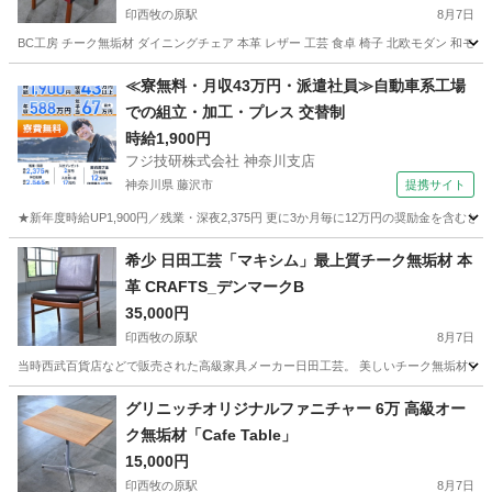
印西牧の原駅
8月7日
BC工房 チーク無垢材 ダイニングチェア 本革 レザー 工芸 食卓 椅子 北欧モダン 和モ
千葉
印西市
印西牧の原駅
椅子
本革
≪寮無料・月収43万円・派遣社員≫自動車系工場
での組立・加工・プレス 交替制
時給1,900円
フジ技研株式会社 神奈川支店
神奈川県 藤沢市
提携サイト
★新年度時給UP1,900円／残業・深夜2,375円 更に3か月毎に12万円の奨励金を含む
神奈川
藤沢市
その他
希少 日田工芸「マキシム」最上質チーク無垢材 本
革 CRAFTS_デンマークB
35,000円
印西牧の原駅
8月7日
当時西武百貨店などで販売された高級家具メーカー日田工芸。 美しいチーク無垢材フレーム
千葉
印西市
印西牧の原駅
椅子
工芸
グリニッチオリジナルファニチャー 6万 高級オー
ク無垢材「Cafe Table」
15,000円
印西牧の原駅
8月7日