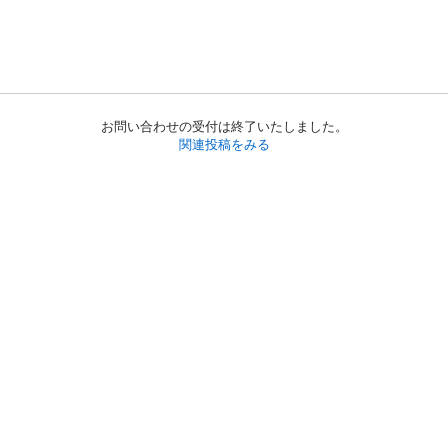
お問い合わせの受付は終了いたしました。
関連投稿をみる
初めての方へ
利用規約
プライバシーポリシー
プライバシー・ステートメント
健全化に資する運用方針
お問い合わせ
運営会社
サイトマップ
ご利用ガイド
フリーワードで探す
PC版で表示
都道府県選択