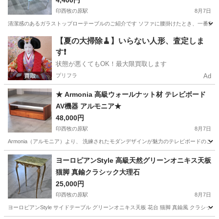
4,400円
印西牧の原駅
8月7日
清潔感のあるガラストップローテーブルのご紹介です ソファに腰掛けたとき、一番目に
千葉
印西市
印西牧の原駅
テーブル
【夏の大掃除🧹】いらない人形、査定しま
す❗️
状態が悪くてもOK！最大限買取します
プリフラ
Ad
★ Armonia 高級ウォールナット材 テレビボード
AV機器 アルモニア★
48,000円
印西牧の原駅
8月7日
Armonia（アルモニア）より、 洗練されたモダンデザインが魅力のテレビボードのご
千葉
印西市
印西牧の原駅
収納家具
Armonia
ヨーロピアンStyle 高級天然グリーンオニキス天板
猫脚 真鍮クラシック大理石
25,000円
印西牧の原駅
8月7日
ヨーロピアンStyle サイドテーブル グリーンオニキス天板 花台 猫脚 真鍮風 クラシッ