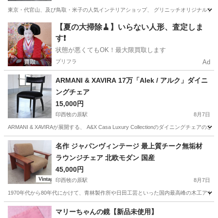
東京・代官山、及び鳥取・米子の人気インテリアショップ、 グリニッチオリジナルファニチャ
千葉
印西市
印西牧の原駅
テーブル
無垢材
【夏の大掃除🧹】いらない人形、査定しま
す❗️
状態が悪くてもOK！最大限買取します
プリフラ
Ad
ARMANI & XAVIRA 17万「Alek / アルク」ダイニ
ングチェア
15,000円
印西牧の原駅
8月7日
ARMANI & XAVIRAが展開する、 A&X Casa Luxury Collectionのダ
千葉
印西市
印西牧の原駅
椅子
ダイニング
名作 ジャパンヴィンテージ 最上質チーク無垢材
ラウンジチェア 北欧モダン 国産
45,000円
印西牧の原駅
8月7日
1970年代から80年代にかけて、青林製作所や日田工芸といった国内最高峰の木工アト
千葉
印西市
印西牧の原駅
ソファ
ジャパンヴィンテージ
マリーちゃんの鏡【新品未使用】