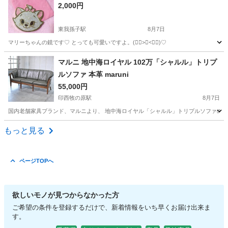
2,000円
東我孫子駅
8月7日
マリーちゃんの鏡です♡ とっても可愛いですよ。(ᯫ᳐>⩊<ᯫ᳐)♡
千葉
我孫子市
東我孫子駅
ミラー/鏡
新品
マルニ 地中海ロイヤル 102万「シャルル」トリプ
ルソファ 本革 maruni
55,000円
印西牧の原駅
8月7日
国内老舗家具ブランド、マルニより、 地中海ロイヤル「シャルル」トリプルソファのご紹
千葉
印西市
印西牧の原駅
ソファ
マルニ
もっと見る
ページTOPへ
欲しいモノが見つからなかった方
ご希望の条件を登録するだけで、新着情報をいち早くお届け出来ま
す。