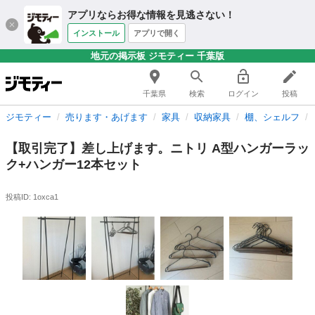
アプリならお得な情報を見逃さない！
インストール
アプリで開く
地元の掲示板 ジモティー 千葉版
千葉県
検索
ログイン
投稿
ジモティー
売ります・あげます
家具
収納家具
棚、シェルフ
【取引完了】差し上げます。ニトリ A型ハンガーラッ
ク+ハンガー12本セット
投稿ID: 1oxca1