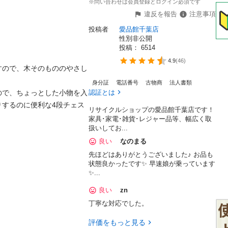
※問い合わせは会員登録とログイン必須です
違反を報告
注意事項
投稿者
愛品館千葉店
性別非公開
投稿： 
6514
4.9
(
46
)
すので、木そのもののやさし
身分証
電話番号
古物商
法人書類
ので、ちょっとした小物を入
認証とは
りするのに便利な4段チェス
リサイクルショップの愛品館千葉店です！
家具･家電･雑貨･レジャー品等、幅広く取
扱いしてお...
良い
なのまる
先ほどはありがとうございました♪ お品も
状態良かったです✨ 早速娘が乗っています
✨...
良い
zn
丁寧な対応でした。
評価をもっと見る