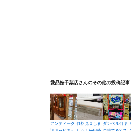
愛品館千葉店
さんのその他の投稿記事
アンティーク
価格見直しま
ダンベル何キ
調キャビネッ
した！平田椅
ロ持てる? ス