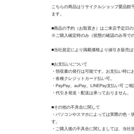
こちらの商品はリサイクルショップ愛品館
ます。

■商品の予約（お取置き）はご来店予定日の前
※ご購入確定時のみ（状態の確認のみ等でのお
■当社規定により掲載価格より値引き販売は行っ
■お支払いについて

・領収書の発行は可能です。お支払い時にお申
・各種クレジットカード払い可。

・PayPay、auPay、LINEPay支払い可 ご相
・代引き発送・配送は承っておりません。

■その他の不具合に関して

・パソコンやスマホによっては実際の色・
す。

・ご購入後の不具合に関しましては、当社規