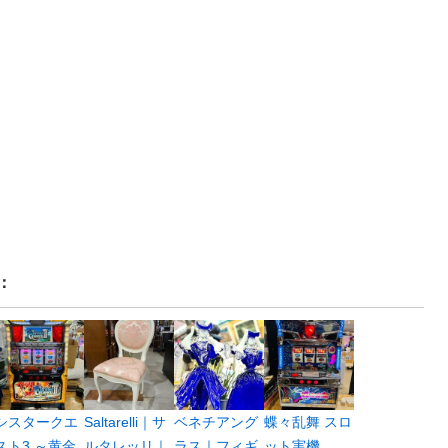
：
シスタークエ
Saltarelli｜サ
ベネチアング
蝶々乱舞 スロ
スト3 ～黄金
ルタレッリ｜
ラス｜フィギ
ット実機