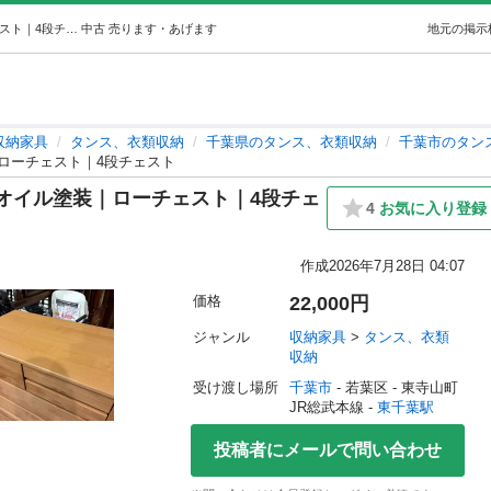
大川家具｜サンコウ｜ティアラ｜オイル塗装｜ローチェスト｜4段チェスト (愛品館千葉店) 東千葉の収納家具《タンス、衣類収納》の中古あげます・譲ります｜ジモティーで不用品の処分
中古
売ります・あげます
地元の掲示
収納家具
タンス、衣類収納
千葉県のタンス、衣類収納
千葉市のタン
ローチェスト｜4段チェスト
オイル塗装｜ローチェスト｜4段チェ
4
お気に入り登録
作成
2026年7月28日 04:07
価格
22,000円
ジャンル
収納家具
 > 
タンス、衣類
収納
受け渡し場所
千葉市
 - 若葉区
 - 東寺山町
JR総武本線 - 
東千葉駅
投稿者にメールで問い合わせ