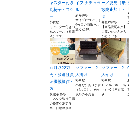
ャスター付き
イプ ナチュラ
ー／姿見（飛
丸椅子・スツ
ル
散防止加工・
新松戸駅
ー...
ダ...
サイズについては
都賀駅
幕張本郷駅
4枚目の画像をご
キャスター付きの
【商品説明本文】
覧ください。...
丸スツール（昇降
ご覧いただきあり
式）です。 ...
がとうござ...
≪月収22万
ソファー 2
ソファー 2
円・派遣社員
人掛け
人がけ
松戸駅
松戸駅
≫機械操作・
小さな穴あります
116.5×70×80（高
製...
（4枚目）。それ
さ）40（座面高
茨城県 静駅
以外の不具合...
さ...
コネクタ製造工場
の検査や測定作
業！日勤専属＆...