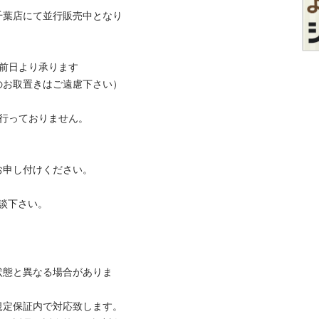
千葉店にて並行販売中となり
日より承ります

取置きはご遠慮下さい）

ておりません。

し付けください。

談下さい。

状態と異なる場合がありま
定保証内で対応致します。
