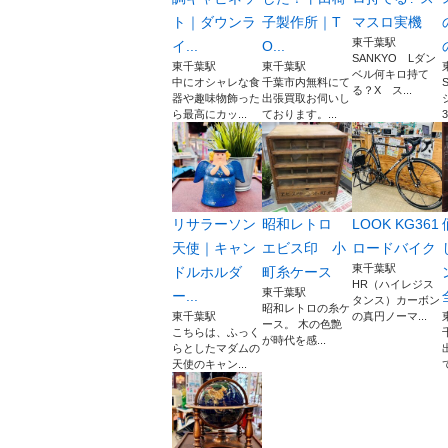
ト｜ダウンラ
子製作所｜T
マスロ実機
東千葉駅
イ...
O...
SANKYO Lダン
東千葉駅
東千葉駅
ベル何キロ持て
中にオシャレな食
千葉市内無料にて
る？X ス...
器や趣味物飾った
出張買取お伺いし
ら最高にカッ...
ております。...
リサラーソン
昭和レトロ
LOOK KG361
天使｜キャン
エビス印 小
ロードバイク
東千葉駅
ドルホルダ
町糸ケース
HR（ハイレジス
東千葉駅
ー...
タンス）カーボン
昭和レトロの糸ケ
東千葉駅
の真円ノーマ...
ース。 木の色艶
こちらは、ふっく
が時代を感...
らとしたマダムの
天使のキャン...