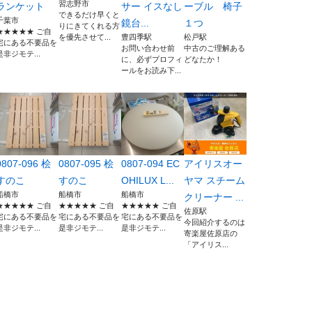
習志野市
ランケット
サー イスなし
ーブル 椅子
できるだけ早くと
千葉市
鏡台...
１つ
りにきてくれる方
★★★★★ ご自
を優先させて...
豊四季駅
松戸駅
宅にある不要品を
お問い合わせ前
中古のご理解ある
是非ジモテ...
に、必ずプロフィ
どなたか！
ールをお読み下...
0807-096 桧
0807-095 桧
0807-094 EC
アイリスオー
すのこ
すのこ
OHILUX L...
ヤマ スチーム
船橋市
船橋市
船橋市
クリーナー ...
★★★★★ ご自
★★★★★ ご自
★★★★★ ご自
佐原駅
宅にある不要品を
宅にある不要品を
宅にある不要品を
今回紹介するのは
是非ジモテ...
是非ジモテ...
是非ジモテ...
寄楽屋佐原店の
「アイリス...