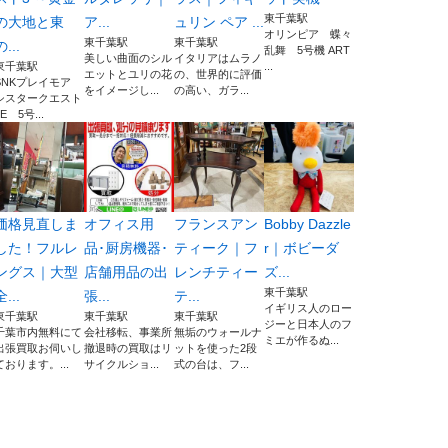
東千葉駅
の大地と東
ア...
ュリン ペア ...
オリンピア 蝶々
東千葉駅
東千葉駅
の...
乱舞 5号機 ART
美しい曲面のシル
イタリアはムラノ
東千葉駅
...
エットとユリの花
の、世界的に評価
SNKプレイモア
をイメージし...
の高い、ガラ...
シスタークエスト
3E 5号...
価格見直しま
オフィス用
フランスアン
Bobby Dazzle
した！フルレ
品･厨房機器･
ティーク｜フ
r｜ボビーダ
ングス｜大型
店舗用品の出
レンチティー
ズ...
東千葉駅
全...
張...
テ...
イギリス人のロー
東千葉駅
東千葉駅
東千葉駅
ジーと日本人のフ
千葉市内無料にて
会社移転、事業所
無垢のウォールナ
ミエが作るぬ...
出張買取お伺いし
撤退時の買取はリ
ットを使った2段
ております。...
サイクルショ...
式の台は、フ...