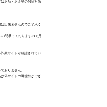
ては返品・返金等の保証対象
信は出来ませんのでご了承く
:00の間承っておりますので是
る詐欺サイトが確認されてい


おりません。

品は偽サイトの可能性がござ