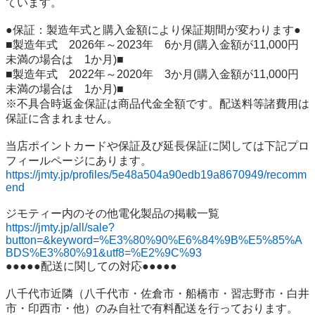
ています。

●保証：製造年式と購入金額により保証期間が変わります●

■製造年式　2026年～2023年　6か月(購入金額が11,000円
未満の場合は　1か月)■

■製造年式　2022年～2020年　3か月(購入金額が11,000円
未満の場合は　1か月)■

※不具合時返金保証は商品代金全額です。配送料等諸費用は
保証に含まれません。

当店ポイントカードや保証及び延長保証に関しては下記プロ
https://jmty.jp/profiles/5e48a504a90edb19a8670949/recomm
end
https://jmty.jp/all/sale?
button=&keyword=%E3%80%90%E6%84%9B%E5%85%A
BDS%E3%80%91&utf8=%E2%9C%93
●●●●●配送に関しての対応●●●●●

八千代市近隣（八千代市・佐倉市・船橋市・習志野市・白井
市・印西市・他）のみ自社で有料配送を行っております。
