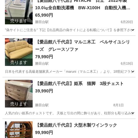
【愛品館八千代店】HITACHI 日立 2022年製
10.0㎏全自動洗濯機 BW-X100H 自動投入機能
付き
65,990円
売ります
勝田台駅
6月20日
”偽サイトにご注意を” 下記【出品商品の偽サイトによる転載について】を参照下さい。
千葉
八千代市
勝田台駅
生活家電
商品
【愛品館八千代店】マルニ木工 ベルサイユシリ
ーズ グレースソファ
79,990円
売ります
勝田台駅
6月19日
日本を代表する高級老舗家具メーカー「maruni（マルニ木工）」より、18世紀フラン
千葉
八千代市
勝田台駅
ソファ
商品
【愛品館八千代店】姫系 猫脚 3段チェスト
39,990円
売ります
勝田台駅
8月1日
人気の白い姫系のチェストです。 天板と引出の間に飾りがあり、柱部分も彫り込みがあります
千葉
八千代市
勝田台駅
収納家具
商品
【愛品館八千代店】大型木製ワインラック
99,990円