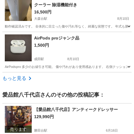
クーラー 除湿機能付き
16,500円
大森台駅
8月10日
動作確認済みです。 全体的に目立った傷や汚れ等なく、綺麗な状態です。 年式も新しく2
千葉
千葉市
大森台駅
季節、空調家電
AirPods proジャンク品
1,500円
成田駅
8月10日
AirPodspro 多少のお値引き可能。 傷や汚れがあり使用感あります。 右側クッシ
千葉
成田市
成田駅
オーディオ
もっと見る
愛品館八千代店
さんのその他の投稿記事：
【愛品館八千代店】アンティークドレッサー
129,990円
売ります
勝田台駅
6月16日