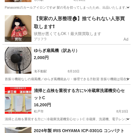
Panasonicのカールアイロンです🌿 髪の毛を切ってしまったため、出品いたします
千葉
市川市
市川駅
美容家電
【実家の人形整理🏠】捨てられない人形買
取します❗️
状態が悪くてもOK！最大限買取します
プリフラ
Ad
ゆらぎ扇風機（訳あり）
2,000円
滝不動駅
8月10日
首振り機能なしの扇風機／ゆらぎ風機能あり・修理できる方歓迎 首振り機能は現在反応
千葉
船橋市
滝不動駅
季節、空調家電
近場
清掃と点検を重視する方に✨冷蔵庫洗濯機安心セ
ットC
16,200円
松戸市
8月10日
清掃と点検を重視する方に✨冷蔵庫洗濯機安心セットC 冷蔵庫、洗濯機、電子レンジの1
千葉
松戸市
キッチン家電
階段
2024年製 IRIS OHYAMA ICP-0301G コンパクト