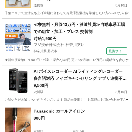
船橋市
8月10日
千葉エリアで生活立ち上げ時期に合わせて冷蔵庫洗濯機を準備したい方へ向いた内容になりま
千葉
船橋市
生活家電
AQUA
≪寮無料・月収43万円・派遣社員≫自動車系工場
での組立・加工・プレス 交替制
時給1,900円
フジ技研株式会社 神奈川支店
神奈川県 藤沢市
提携サイト
★新年度時給UP1,900円／残業・深夜2,375円 更に3か月毎に12万円の奨励金を含む
神奈川
藤沢市
その他
AI ボイスレコーダー AIライティングレコーダー
多言語対応 ノイズキャンセリング アプリ連携不要
64GB SDカード付属
9,500円
穴川駅
8月10日
ご覧いただき誠にありがとうございます 新品未使用！！ お気軽にお問い合わせ下さい！！ ☆
千葉
千葉市
穴川駅
その他
Panasonic カールアイロン
800円
市川駅
8月10日