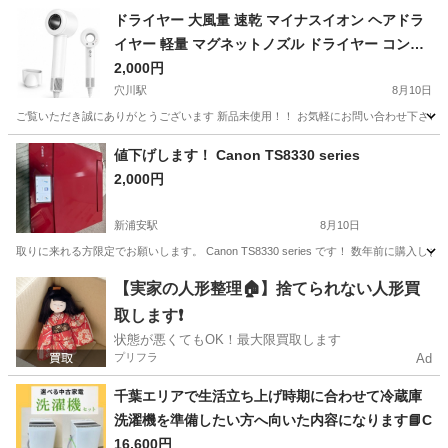
千葉
千葉市
鎌取駅
その他
用紙
ドライヤー 大風量 速乾 マイナスイオン ヘアドラ
イヤー 軽量 マグネットノズル ドライヤー コンパ
クト 4段階温度調節&3段階
2,000円
穴川駅
8月10日
ご覧いただき誠にありがとうございます 新品未使用！！ お気軽にお問い合わせ下さい！！ 
千葉
千葉市
穴川駅
美容家電
値下げします！ Canon TS8330 series
2,000円
新浦安駅
8月10日
取りに来れる方限定でお願いします。 Canon TS8330 series です！ 数年前
千葉
浦安市
新浦安駅
その他
Canon
【実家の人形整理🏠】捨てられない人形買
取します❗️
状態が悪くてもOK！最大限買取します
プリフラ
Ad
千葉エリアで生活立ち上げ時期に合わせて冷蔵庫
洗濯機を準備したい方へ向いた内容になります📘C
16,600円