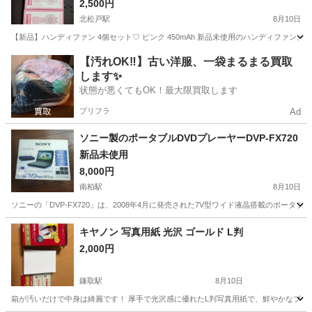
2,500円
北松戸駅
8月10日
【新品】ハンディファン 4個セット♡ ピンク 450mAh 新品未使用のハンディファン、
千葉
松戸市
北松戸駅
季節、空調家電
【汚れOK‼️】古い洋服、一袋まるまる買取
します✨
状態が悪くてもOK！最大限買取します
プリフラ
Ad
ソニー製のポータブルDVDプレーヤーDVP-FX720
新品未使用
8,000円
南柏駅
8月10日
ソニーの「DVP-FX720」は、2008年4月に発売された7V型ワイド液晶搭載のポー
千葉
柏市
南柏駅
映像プレーヤー、レコーダー
キヤノン 写真用紙 光沢 ゴールド L判
2,000円
鎌取駅
8月10日
箱が汚いだけで中身は綺麗です！ 厚手で光沢感に優れたL判写真用紙で、鮮やかなプリントが可能です。