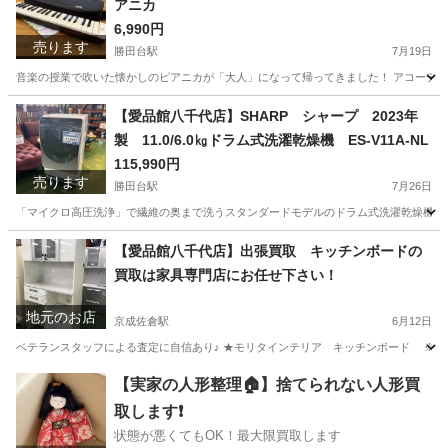
アニカ
6,990円
売ります
勝田台駅
7月19日
音楽の授業で吹いた懐かしのピアニカが「大人」になって帰ってきました！ アコーディ
千葉
八千代市
勝田台駅
鍵盤楽器、ピアノ
ピアニカ
【愛品館八千代店】SHARP シャープ 2023年
製 11.0/6.0㎏ドラム式洗濯乾燥機 ES-V11A-NL
115,990円
売ります
勝田台駅
7月26日
「マイクロ高圧洗浄」で繊維の奥まで洗うスタンダードモデルのドラム式洗濯乾燥機。直
千葉
八千代市
勝田台駅
生活家電
商品
【愛品館八千代店】出張買取 キッチンボードの
買取は家具専門店にお任せ下さい！
地元のお店
京成佐倉駅
6月12日
ベテランスタッフによる査定に自信あり♪ ★モリタインテリア キッチンボード ※使用感
千葉
佐倉市
京成佐倉駅
リサイクルショップ
千葉
【実家の人形整理🏠】捨てられない人形買
取します❗️
佐倉市
京成佐倉駅
リサイクルショップ
買取
状態が悪くてもOK！最大限買取します