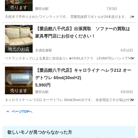
売ります
勝田台駅
7月3日
天然木で手作りされたワインラックです。 雰囲気抜群でボトルが24本並びます。 上部にワ
千葉
八千代市
勝田台駅
収納家具
千葉
印西市
【愛品館八千代店】出張買取 ソファーの買取は
家具専門店にお任せください！
千葉ニュータウン中央駅
収納家具
商品
地元のお店
京成佐倉駅
6月12日
ベテランスタッフによる査定に自信あり♪ ★HUKLAフクラ LEVANTEレバントT748
千葉
佐倉市
京成佐倉駅
リサイクルショップ
千葉
【愛品館八千代店】キャロライナ ヘレラ212 オー
デトワレ 60ml(30ml×2)
佐倉市
京成佐倉駅
リサイクルショップ
買取
5,990円
売ります
勝田台駅
6月20日
キャロライナ ヘレラ212 オーデトワレ 60ml(30ml×2)です。 未使用品ですが箱
千葉
八千代市
勝田台駅
香水
商品
ページTOPへ
欲しいモノが見つからなかった方