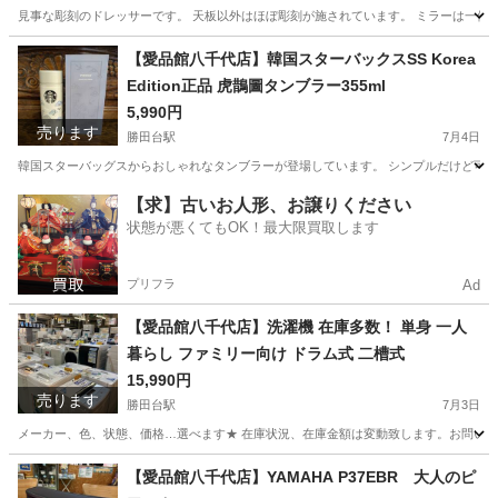
見事な彫刻のドレッサーです。 天板以外はほぼ彫刻が施されています。 ミラーは一体型で取
千葉
八千代市
勝田台駅
ドレッサー
商品
【愛品館八千代店】韓国スターバックスSS Korea
Edition正品 虎鵲圖タンブラー355ml
5,990円
売ります
勝田台駅
7月4日
韓国スターバッグスからおしゃれなタンブラーが登場しています。 シンプルだけど可愛くて使いやすいデ
千葉
八千代市
勝田台駅
食器
商品
【求】古いお人形、お譲りください
状態が悪くてもOK！最大限買取します
プリフラ
Ad
【愛品館八千代店】洗濯機 在庫多数！ 単身 一人
暮らし ファミリー向け ドラム式 二槽式
15,990円
売ります
勝田台駅
7月3日
メーカー、色、状態、価格…選べます★ 在庫状況、在庫金額は変動致します。お問い合わせ下さい！ ※画像
千葉
八千代市
勝田台駅
生活家電
商品
【愛品館八千代店】YAMAHA P37EBR 大人のピ