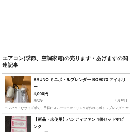
エアコン(季節、空調家電)の売ります・あげますの関
連記事
BRUNO ミニボトルブレンダー BOE073 アイボリ
ー
4,000円
鎌取駅
8月10日
コンパクトなサイズ感で、手軽にスムージーやドリンクが作れるボトルブレンダーです。 - ブランド: BRUNO
千葉
千葉市
鎌取駅
キッチン家電
BRUNO
【新品・未使用】ハンディファン 4個セット🩷ピ
ンク