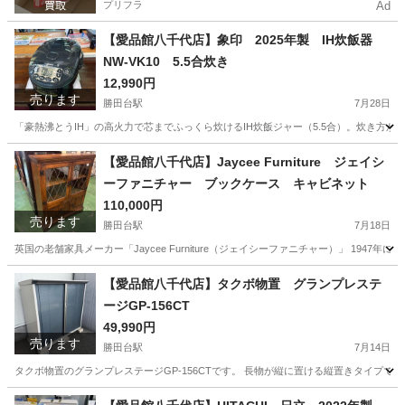
プリフラ
Ad
【愛品館八千代店】象印 2025年製 IH炊飯器
NW-VK10 5.5合炊き
12,990円
売ります
勝田台駅
7月28日
「豪熱沸とうIH」の高火力で芯までふっくら炊けるIH炊飯ジャー（5.5合）。炊き方が
千葉
八千代市
勝田台駅
キッチン家電
商品
【愛品館八千代店】Jaycee Furniture ジェイシ
ーファニチャー ブックケース キャビネット
110,000円
売ります
勝田台駅
7月18日
英国の老舗家具メーカー「Jaycee Furniture（ジェイシーファニチャー）」 19
千葉
八千代市
勝田台駅
収納家具
商品
【愛品館八千代店】タクボ物置 グランプレステ
ージGP-156CT
49,990円
売ります
勝田台駅
7月14日
タクボ物置のグランプレステージGP-156CTです。 長物が縦に置ける縦置きタイプです
千葉
八千代市
勝田台駅
収納家具
商品