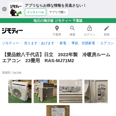
アプリならお得な情報を見逃さない！
インストール
アプリで開く
地元の掲示板 ジモティー 千葉版
千葉県
検索
ログイン
投稿
ジモティー
売ります・あげます
家電
季節、空調家電
エアコン
【愛品館八千代店】日立 2022年製 冷暖房ルーム
エアコン 23畳用 RAS-MJ71M2
投稿ID: 1oy1dy