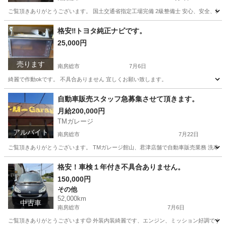
ご覧頂きありがとうございます。 国土交通省指定工場完備 2級整備士 安心、安全、格
千葉
南房総市
車検
格安
格安‼️トヨタ純正ナビです。
25,000円
売ります
南房総市
7月6日
綺麗で作動okです。 不具合ありません 宜しくお願い致します。
千葉
南房総市
車のパーツ
ナビ
自動車販売スタッフ急募集させて頂きます。
月給200,000円
TMガレージ
アルバイト
南房総市
7月22日
ご覧頂きありがとうございます。 TMガレージ館山、君津店舗で自動車販売業務 洗車し
千葉
南房総市
その他
スタッフ
格安！車検１年付き不具合ありません。
150,000円
その他
52,000km
中古車
南房総市
7月6日
ご覧頂きありがとうございます😌 外装内装綺麗です、エンジン、ミッション好調です。