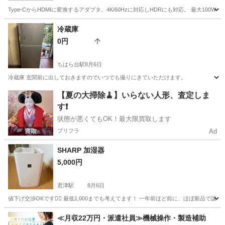
Type-CからHDMIに変換するアダプタ。4K/60Hzに対応しHDRにも対応。 最大100W
千葉
船橋市
西船橋駅
その他
冷蔵庫
0円
ちはら台駅
8月6日
冷蔵庫 玄関前に出しておきますのでいつでも撮りにきていただけます。
千葉
市原市
ちはら台駅
キッチン家電
【夏の大掃除🧹】いらない人形、査定しま
す❗️
状態が悪くてもOK！最大限買取します
プリフラ
Ad
SHARP 加湿器
5,000円
君津駅
8月6日
値下げ交渉OKです🙆‍♀️ 最低1,000までも考えてます！ 一年前ほど前に、ほぼ新品で
千葉
君津市
君津駅
季節、空調家電
≪月収22万円・派遣社員≫機械操作・製造補助