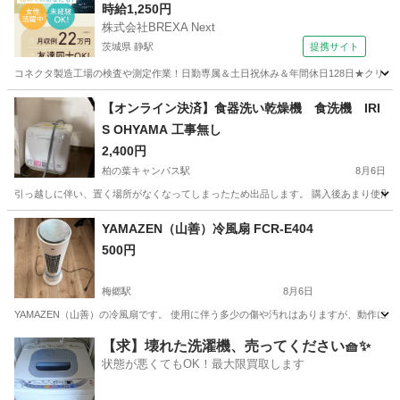
時給1,250円
株式会社BREXA Next
茨城県 静駅
提携サイト
コネクタ製造工場の検査や測定作業！日勤専属＆土日祝休み＆年間休日128日★クリーン
茨城
常陸大宮市
静駅
その他
【オンライン決済】食器洗い乾燥機 食洗機 IRI
S OHYAMA 工事無し
2,400円
柏の葉キャンパス駅
8月6日
引っ越しに伴い、置く場所がなくなってしまったため出品します。 購入後あまり使用し
千葉
柏市
柏の葉キャンパス駅
キッチン家電
YAMAZEN（山善）冷風扇 FCR-E404
500円
梅郷駅
8月6日
YAMAZEN（山善）の冷風扇です。 使用に伴う多少の傷や汚れはありますが、動作に問題
千葉
野田市
梅郷駅
季節、空調家電
【求】壊れた洗濯機、売ってください🧺✨
状態が悪くてもOK！最大限買取します