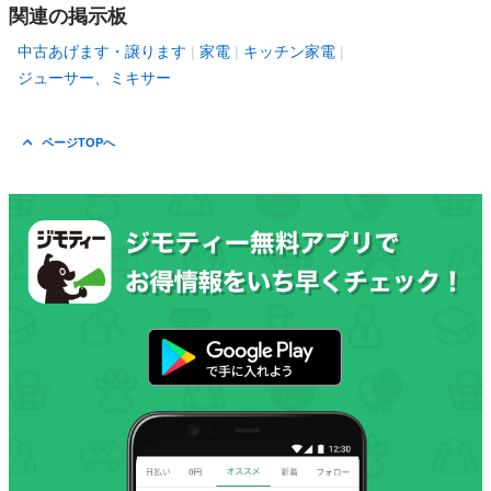
関連の掲示板
中古あげます・譲ります
家電
キッチン家電
ジューサー、ミキサー
ページTOPへ