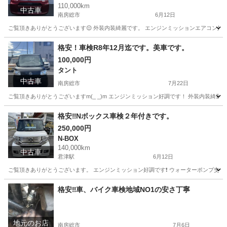
110,000km
中古車
南房総市
6月12日
ご覧頂きありがとうございます😌 外装内装綺麗です。 エンジンミッションエアコン好調です
千葉
南房総市
タント
格安
格安！車検R8年12月迄です。美車です。
100,000円
タント
中古車
南房総市
7月22日
ご覧頂きありがとうございますm(_ _)m エンジンミッション好調です！ 外装内装綺麗で
千葉
南房総市
タント
ミッション
格安‼️Nボックス車検２年付きです。
250,000円
N-BOX
140,000km
中古車
君津駅
6月12日
ご覧頂きありがとうございます。 エンジンミッション好調です❗️ ウォーターポンプ交換済
千葉
南房総市
君津駅
N-BOX
ミッション
格安‼️車、バイク車検地域NO1の安さ丁寧
地元のお店
南房総市
7月6日