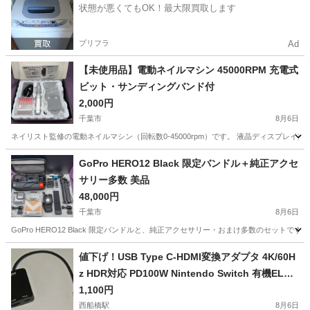
状態が悪くてもOK！最大限買取します
プリフラ
Ad
【未使用品】電動ネイルマシン 45000RPM 充電式
ビット・サンディングバンド付
2,000円
千葉市
8月6日
ネイリスト監修の電動ネイルマシン（回転数0-45000rpm）です。 液晶ディスプレイ搭
千葉
千葉市
美容家電
GoPro HERO12 Black 限定バンドル＋純正アクセ
サリー多数 美品
48,000円
千葉市
8月6日
GoPro HERO12 Black 限定バンドルと、純正アクセサリー・おまけ多数のセットで
千葉
千葉市
ビデオカメラ、ムービーカメラ
値下げ！USB Type C-HDMI変換アダプタ 4K/60H
z HDR対応 PD100W Nintendo Switch 有機ELモ
デル対応■MacBook iPad Pro Air 画面 拡張 複製■
1,100円
ケーブル長20cmブラック
西船橋駅
8月6日