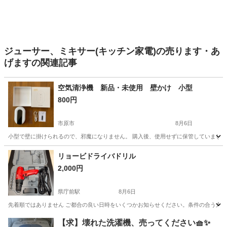
ジューサー、ミキサー(キッチン家電)の売ります・あ
げますの関連記事
空気清浄機 新品・未使用 壁かけ 小型
800円
市原市
8月6日
小型で壁に掛けられるので、邪魔になりません。 購入後、使用せずに保管していました
千葉
市原市
家電
新品
リョービドライバドリル
2,000円
県庁前駅
8月6日
先着順ではありません ご都合の良い日時をいくつかお知らせください。条件の合う方にお声が
千葉
千葉市
県庁前駅
その他
ドライバドリル
【求】壊れた洗濯機、売ってください🧺✨