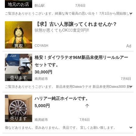
地元のお店
館山駅
7月6日
ご覧頂きありがとうございます。綺麗な海で最高の思い出を！ 7月1日から開始致します！ 人気
千葉
館山市
館山駅
その他
格安
【求】古い人形譲ってくれませんか？
状態が悪くてもOK🙆‍♀️査定0円‼️
COYASH
Ad
格安！ダイワラテオ96M新品未使用リールルアー
セットです。
30,000円
売ります
南房総市
7月6日
ご覧頂きありがとうございます。 新品未使用Daiwaラテオ 新品未使用Daiwa3000
千葉
南房総市
スポーツ
Daiwa
ハリアー純正ホイールです。
5,000円
売ります
南房総市
7月6日
傷などありません。歪みありません。 美品です。 宜しくお願い致します。