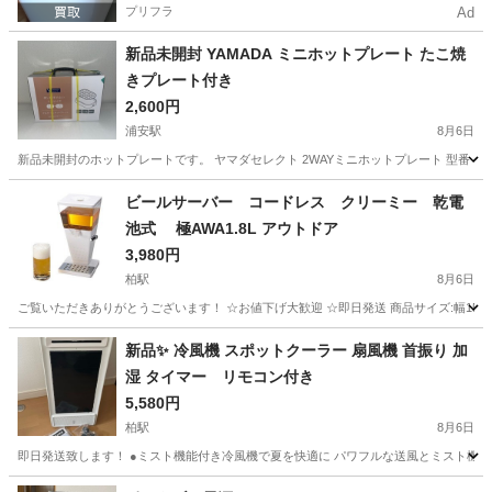
プリフラ
Ad
新品未開封 YAMADA ミニホットプレート たこ焼
きプレート付き
2,600円
浦安駅
8月6日
新品未開封のホットプレートです。 ヤマダセレクト 2WAYミニホットプレート 型番：YH
千葉
浦安市
浦安駅
キッチン家電
たこ焼き
ビールサーバー コードレス クリーミー 乾電
池式 極AWA1.8L アウトドア
3,980円
柏駅
8月6日
ご覧いただきありがとうございます！ ☆お値下げ大歓迎 ☆即日発送 商品サイズ:幅15×奥行15×高
千葉
柏市
柏駅
キッチン家電
新品✨ 冷風機 スポットクーラー 扇風機 首振り 加
湿 タイマー リモコン付き
5,580円
柏駅
8月6日
即日発送致します！ ●ミスト機能付き冷風機で夏を快適に パワフルな送風とミスト機能
千葉
柏市
柏駅
季節、空調家電