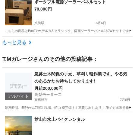
ポータブル電源ソーラーパネルセット
70,000円
八街駅
8月6日
こちらの商品はEcoFlow デルタ3 クラシック、両面ソーラーパネル160Wセットです。
千葉
八街市
八街駅
家電
もっと見る
T.Mガレージ
さんのその他の投稿記事：
急募土木関係の手元、草刈り軽作業です。やる気
のあるかたお待ちしております❗
月給200,000円
高梨モータース
アルバイト
南房総市
7月6日
勤務時間、8時から17時迄 現場、館山 寮完備！！車貸し出しあり！ 誰でも出来る作業
千葉
南房総市
その他
手元
館山市水上バイクレンタル