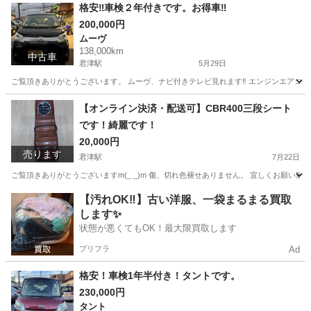
千葉
南房総市
タイヤ、ホイール
ホイール
格安‼️車検２年付きです。お得車‼️
200,000円
ムーヴ
138,000km
中古車
君津駅
5月29日
ご覧頂きありがとうございます。 ムーヴ、ナビ付きテレビ見れます‼️ エンジンエアコン好
千葉
南房総市
君津駅
ムーヴ
エンジン
【オンライン決済・配送可】CBR400三段シート
です！綺麗です！
20,000円
売ります
君津駅
7月22日
ご覧頂きありがとうございますm(_ _)m 傷、切れ色褪せありません。 宜しくお願い致し
千葉
南房総市
君津駅
その他
三段シート
【汚れOK‼️】古い洋服、一袋まるまる買取
します✨
状態が悪くてもOK！最大限買取します
プリフラ
Ad
格安！車検1年半付き！タントです。
230,000円
タント