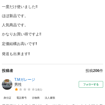
一度だけ使いました‼️

ほぼ新品です。

人気商品です。

かなりお買い得ですよ‼️

定価結構お高いです❗️

発送も出来ます‼️
投稿者
投稿
206
件
T.Mガレージ
男性
フォローする
1.0
(
1
)
身分証
電話番号
古物商
法人書類