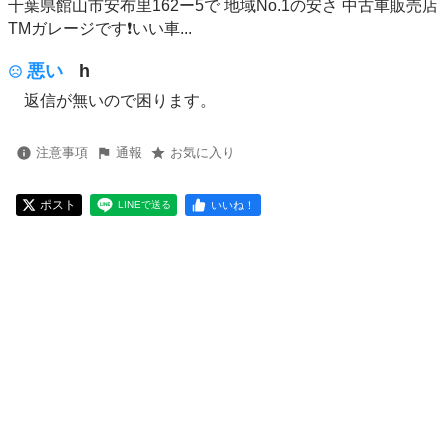
千葉県館山市安布里162ー5で 地域No.1の安さ 中古車販売店
TMガレージです❗️いい車...
悪い
h
返信が無いので困ります。
注意事項
通報
お気に入り
ポスト
いいね！
LINEで送る