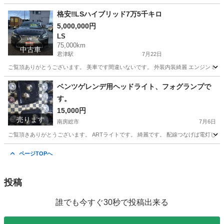
千葉
南房総市
その他
ミッション
格安‼️LSハイブリッド7万5千キロ
5,000,000円
LS
75,000km
中古車
君津駅
7月22日
ご覧頂ありがとうございます。 美車です間違いないです。 外装内装綺麗 エンジンミッシ
千葉
南房総市
君津駅
LS
ミッション
ベンツゲレンデ用ヘッドライト、フォグランプで
す。
15,000円
売ります
南房総市
7月6日
ご覧頂きありがとうございます。 ARTライトです。 綺麗です。 配線つなげば電灯しま
千葉
南房総市
パーツ
ゲレンデ
ページTOPへ
投稿
誰でも今すぐ30秒で投稿出来る