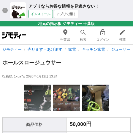
アプリならお得な情報を見逃さない！
インストール
アプリで開く
地元の掲示板 ジモティー 千葉版
千葉県
検索
ログイン
投稿
ジモティー
売ります・あげます
家電
キッチン家電
ジューサー
ホールスロージュウサー
投稿ID: 1kua7w
2026年6月12日 13:24
50,000円
商品価格