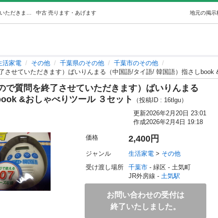
（オークション入札が入りましたので質問を終了させていただきます）ばいりんまる（中国語/タイ語/ 韓国語）指さしbook &おしゃべりツール … (ダンテ) 土気の生活家電《その他》の中古あげます・譲ります｜ジモティーで不用品の処分
中古
売ります・あげます
地元の掲示
生活家電
その他
千葉県のその他
千葉市のその他
させていただきます）ばいりんまる（中国語/タイ語/ 韓国語）指さしbook 
ので質問を終了させていただきます）ばいりんまる
ook &おしゃべりツール ３セット
（投稿ID : 16tlgu）
更新
2026年2月20日 23:01
作成
2026年2月4日 19:18
価格
2,400円
ジャンル
生活家電
 > 
その他
受け渡し場所
千葉市
 - 緑区
 - 土気町
JR外房線 - 
土気駅
お問い合わせの受付は
終了いたしました。