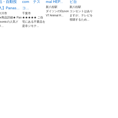
品・自動投
com テス
mal HEP...
ビ台
新八柱駅
新八柱駅
入】Panas...
コ...
ダイソンのDyson
コンセントはあり
市川市
千葉市
V7 Animal H...
ますが、テレビを
★商品詳細★ Pan
★★★★★ ご自
視聴するため...
asonicの人気ド
宅にある不要品を
...
是非ジモテ...