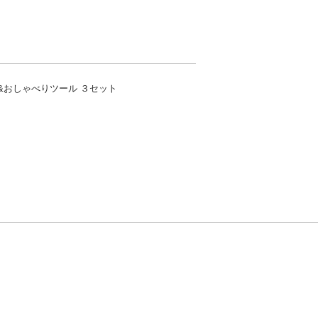
&おしゃべりツール ３セット
方針
お問い合わせ
者情報の外部送信について