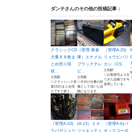
ダンテ
さんのその他の投稿記事：
クラシックCD
（管理‐東倉
（管理A-20)
大量８８枚ま
庫）エナメル
リョウビバリ
とめ売り現
ブラックテレ
カン（CS...
土気駅
状...
ビ...
◇お客様宅より出
土気駅
土気駅
てきた品物です今
◇クラッシック音
◇片付け仕事の対
使用している...
楽CDのまとめ売
価として頂いた品
りです１枚１...
物になります...
（管理A-10)
(A-13）２４
（管理A-6)パ
ラバガジュリ
ツゥエンティ
オックコーポ