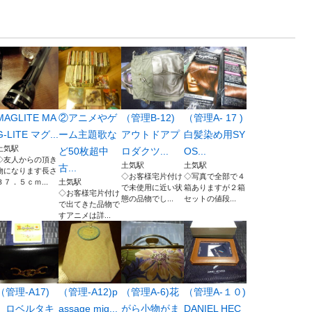
MAGLITE MA
②アニメやゲ
（管理B-12)
（管理A- 17 )
G-LITE マグ...
ーム主題歌な
アウトドアプ
白髪染め用SY
土気駅
ど50枚超中
ロダクツ...
OS...
◇友人からの頂き
土気駅
土気駅
古...
物になります長さ
◇お客様宅片付け
◇写真で全部で４
３７．５ｃｍ...
土気駅
で未使用に近い状
箱ありますが２箱
◇お客様宅片付け
態の品物でし...
セットの値段...
で出てきた品物で
すアニメは詳...
（管理-A17)
（管理-A12)p
（管理A-6)花
（管理A-１０)
ロベルタキ
assage mig...
がら小物がま
DANIEL HEC