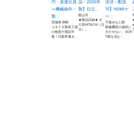
円・派遣社員
品・2026年
決済・配送
≫機械操作・
製】日立...
可】HDMIケ
館山市
製...
ー...
★商品詳細★ 大
茨城県 静駅
千葉みなと駅
人気HITACHI（日
コネクタ製造工場
映像機器の接続に
立）...
ラ
の検査や測定作
欠かせない、SON
業！日勤専属＆...
Y製を含む...