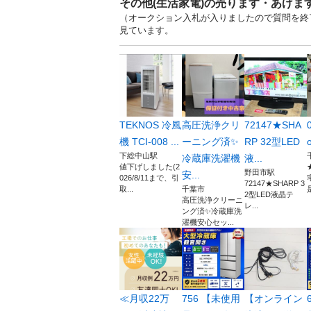
その他(生活家電)の売ります・あげま
（オークション入札が入りましたので質問を終了
見ています。
TEKNOS 冷風
高圧洗浄クリ
72147★SHA
機 TCI-008 ...
ーニング済✨
RP 32型LED
下総中山駅
冷蔵庫洗濯機
液...
値下げしました(2
野田市駅
安...
026/8/11まで、引
72147★SHARP 3
取...
千葉市
2型LED液晶テ
高圧洗浄クリーニ
レ...
ング済✨冷蔵庫洗
濯機安心セッ...
≪月収22万
756 【未使用
【オンライン