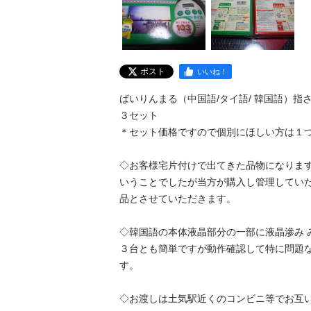
ポスト
いいね！
ばいりんまる（中国語/タイ語/ 韓国語）指さし
３セット

＊セット価格ですので個別にほしい方は１つ１
◇お客様宅片付けで出てきた品物になりま
いうことでしたが当方が購入し管理してい
品とさせていただきます。

◇韓国語の本体液晶部分の一部に液晶滲み 
３台とも簡単ですが動作確認して特に問題
す。

◇お渡しは土気駅近くのコンビニ等でお互