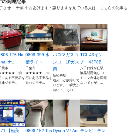
すの関連記事
させ... 千葉 中古あげます・譲りますを見ている人は、こちらの記事も
0806-176 Nati
0806-399 水
パロマガスコ
TCL 43イン
onal ナ...
槽ライト
ンロ LPガス
チ 43P8B
千葉市
千葉市
八千代緑が丘駅...
用
★★★★★ ご自
★★★★★ ご自
液晶問題無し リ
新松戸駅
宅にある不要品を
宅にある不要品を
モコン自体は問題
右火口が故障して
是非ジモテ...
是非ジモテ...
ないですが、...
います。一瞬火が
着いて、その...
671 【極美
0806-152 Tes
Dyson V7 Ani
テレビ テレ