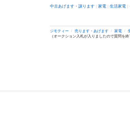
中古あげます・譲ります
家電
生活家電
ジモティー
売ります・あげます
家電
（オークション入札が入りましたので質問を終了
利用規約
プライ
運営会社
サイトマッ
© 2011-
2026
Jmty, Inc.