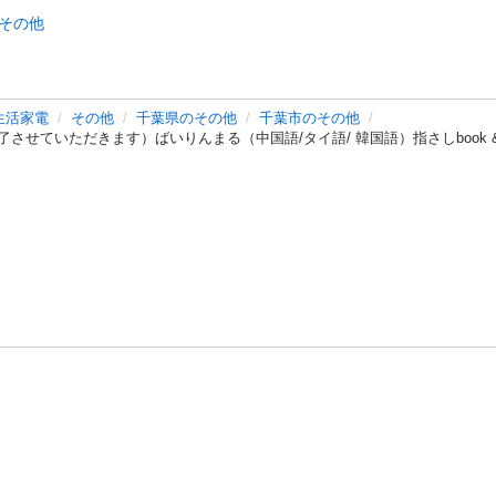
その他
生活家電
その他
千葉県のその他
千葉市のその他
させていただきます）ばいりんまる（中国語/タイ語/ 韓国語）指さしbook 
バシーポリシー
プライバシー・ステートメント
健全化に資する運用
プ
ご利用ガイド
フリーワードで探す
特定商取引法の表示
利用