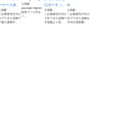
土気駅
ーケース未...
口ポーチ（...
H...
passage mignon
土気駅
土気駅
土気駅
延長リール付き
◇お客様宅片付け
◇お客様宅片付け
◇お客様宅片付け
パ...
出でてきた品物で
で出てきた品物で
出でてきた品物を
す購入者様不...
す状態より未...
片付け回収費...