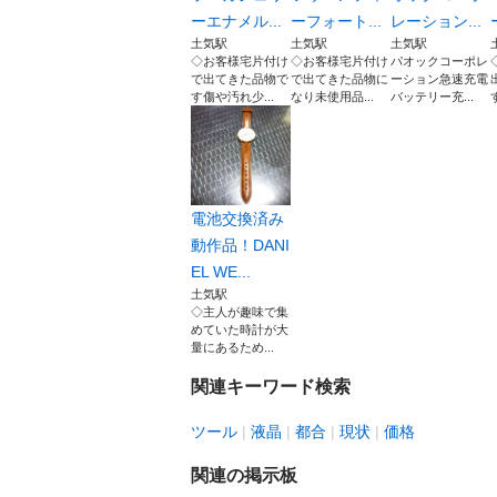
ーエナメル...
ーフォート...
レーション...
土気駅
土気駅
土気駅
◇お客様宅片付け
◇お客様宅片付け
パオックコーポレ
で出てきた品物で
で出てきた品物に
ーション急速充電
す傷や汚れ少...
なり未使用品...
バッテリー充...
電池交換済み
動作品！DANI
EL WE...
土気駅
◇主人が趣味で集
めていた時計が大
量にあるため...
関連キーワード検索
ツール
液晶
都合
現状
価格
関連の掲示板