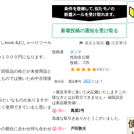
新着投稿の通知を受け取る
book &おしゃべりツール 
違反を報告
注意事項
投稿者
ダンテ
０００円になります。

性別非公開
投稿： 
725
5.0
(
172
)
す回収品の殆どが未使用品と
たものでは無いため中古現状
認証とは
身分証
電話番号
＜最近非常に多いため記載いたしますこの
様な方とはお取引できません＞ 値段設定
みたいなものがありますが
は新品最安値/...
なく使用できていると思いま
良い
萬屋2号
迅速な取引きありがとうございました。
いの都合に合わせ待ち合わせ
良い
戸田敦夫